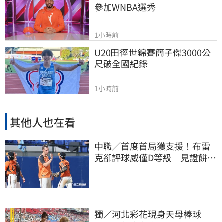
參加WNBA選秀
1小時前
U20田徑世錦賽簡子傑3000公
尺破全國紀錄
1小時前
其他人也在看
中職／首度首局獲支援！布雷
克卻評球威僅D等級 見證餅總
400勝有感而發
獨／河北彩花現身天母棒球