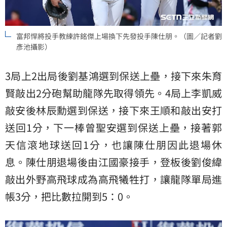
富邦悍將投手教練許銘傑上場換下先發投手陳仕朋。（圖／記者劉
彥池攝影）
3局上2出局後劉基鴻選到保送上壘，接下來朱育
賢敲出2分砲幫助龍隊先取得領先。4局上李凱威
敲安後林辰勳選到保送，接下來王順和敲出安打
送回1分，下一棒曾聖安選到保送上壘，接著郭
天信滾地球送回1分，也讓陳仕朋因此退場休
息。陳仕朋退場後由江國豪接手，登板後劉俊緯
敲出外野高飛球成為高飛犧牲打，讓龍隊單局進
帳3分，把比數拉開到5：0。