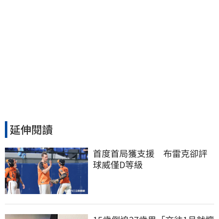
延伸閱讀
首度首局獲支援　布雷克卻評
球威僅D等級