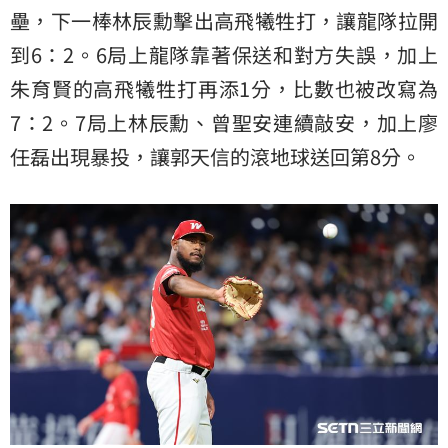
壘，下一棒林辰勳擊出高飛犧牲打，讓龍隊拉開
到6：2。6局上龍隊靠著保送和對方失誤，加上
朱育賢的高飛犧牲打再添1分，比數也被改寫為
7：2。7局上林辰勳、曾聖安連續敲安，加上廖
任磊出現暴投，讓郭天信的滾地球送回第8分。