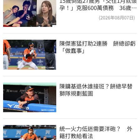
15歲倒追27歲男「交往1月就懷
孕！」克服600萬債務 36歲美
魔女當阿嬤了
(2026年08月07日)
陳傑憲猛打助2連勝　餅總卻虧
「做蠢事」
陳鏞基退休誰接班？餅總早替
獅隊規劃藍圖
統一火力低迷需要洋砲？　外
籍打教給看法