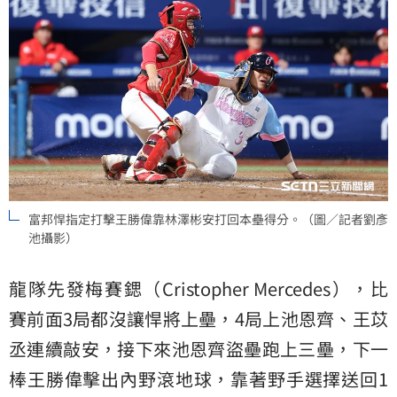
富邦悍指定打擊王勝偉靠林澤彬安打回本壘得分。（圖／記者劉彥
池攝影）
龍隊先發梅賽鍶（Cristopher Mercedes），比
賽前面3局都沒讓悍將上壘，4局上池恩齊、王苡
丞連續敲安，接下來池恩齊盜壘跑上三壘，下一
棒王勝偉擊出內野滾地球，靠著野手選擇送回1