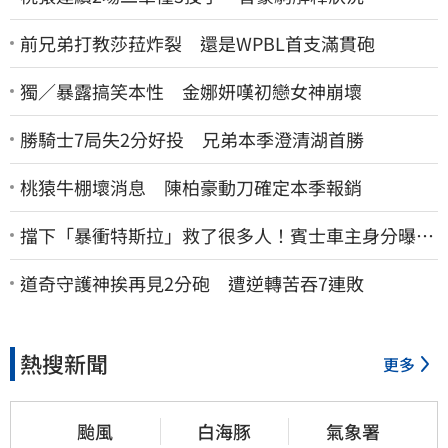
前兄弟打教莎菈炸裂 還是WPBL首支滿貫砲
獨／暴露搞笑本性 金娜妍嘆初戀女神崩壞
勝騎士7局失2分好投 兄弟本季澄清湖首勝
桃猿牛棚壞消息 陳柏豪動刀確定本季報銷
擋下「暴衝特斯拉」救了很多人！賓士車主身分曝…
他社群擁1.4萬追蹤
道奇守護神挨再見2分砲 遭逆轉苦吞7連敗
熱搜新聞
更多
颱風
白海豚
氣象署