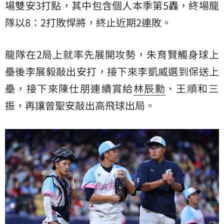
場雙安3打點，其中包含個人本季第5轟，終場龍
隊以8：2打敗悍將，終止近期2連敗。
龍隊在2局上就率先展開攻勢，朱育賢觸身球上
壘後李展毅敲出安打，接下來李凱威選到保送上
壘，接下來陳仕朋連續賞給
林辰勳
、王順和三
振，再讓曾聖安敲出高飛球出局。