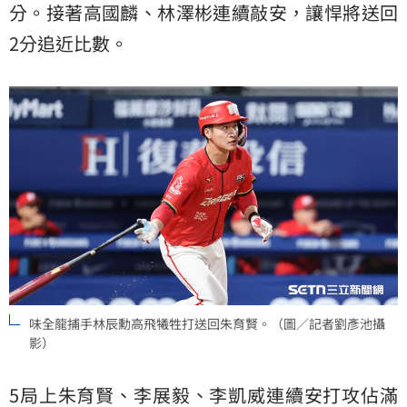
分。接著高國麟、林澤彬連續敲安，讓悍將送回
2分追近比數。
味全龍捕手林辰勳高飛犧牲打送回朱育賢。（圖／記者劉彥池攝
影）
5局上朱育賢、李展毅、李凱威連續安打攻佔滿