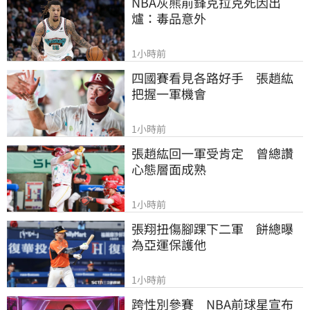
NBA灰熊前鋒克拉克死因出
爐：毒品意外
1小時前
四國賽看見各路好手　張趙紘
把握一軍機會
1小時前
張趙紘回一軍受肯定　曾總讚
心態層面成熟
1小時前
張翔扭傷腳踝下二軍　餅總曝
為亞運保護他
1小時前
跨性別參賽　NBA前球星宣布