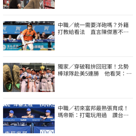
中職／統一需要洋砲嗎？外籍
打教給看法 直言陳傑憲不能
天天4安扛全隊
獨家／穿破鞋拚回冠軍！北勢
棒球隊赴美5連勝 他看哭：台
灣囡仔的韌性
中職／初來富邦最熟張育成！
瑪帝斯：打電玩用過 讚台灣
麥當勞大勝美國