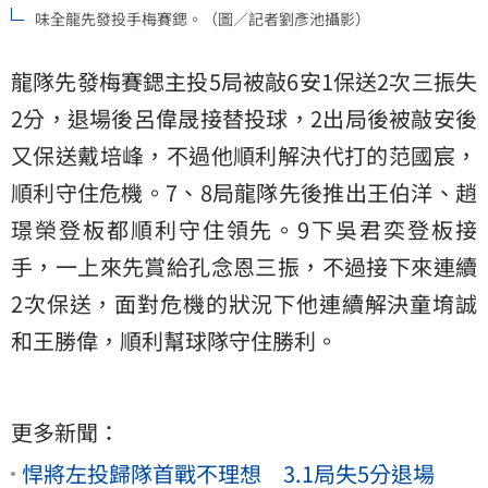
味全龍先發投手梅賽鍶。（圖／記者劉彥池攝影）
龍隊先發梅賽鍶主投5局被敲6安1保送2次三振失
2分，退場後呂偉晟接替投球，2出局後被敲安後
又保送戴培峰，不過他順利解決代打的范國宸，
順利守住危機。7、8局龍隊先後推出王伯洋、趙
璟榮登板都順利守住領先。9下吳君奕登板接
手，一上來先賞給孔念恩三振，不過接下來連續
2次保送，面對危機的狀況下他連續解決童堉誠
和王勝偉，順利幫球隊守住勝利。
更多新聞：
悍將左投歸隊首戰不理想 3.1局失5分退場