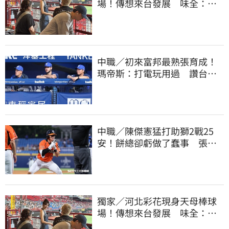
場！傳想來台發展 味全：歡
迎各界人士進場
中職／初來富邦最熟張育成！
瑪帝斯：打電玩用過 讚台灣
麥當勞大勝美國
中職／陳傑憲猛打助獅2戰25
安！餅總卻虧做了蠢事 張翔
短打傷退不樂觀
獨家／河北彩花現身天母棒球
場！傳想來台發展 味全：歡
迎各界人士進場