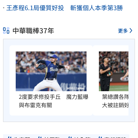
王彥程6.1局優質好投 斬獲個人本季第3勝
中華職棒37年
更多
2度要求修投手丘　魔力藍曝
葉總讚各隊洋
與布雷克有關
大被註銷好吃