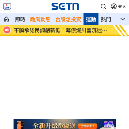
登入
即時
颱風動態
台股怎投資
運動
熱門
影音
養落
不願承認民調創新低！幕僚爆川普沉迷這
健保砸
事
路