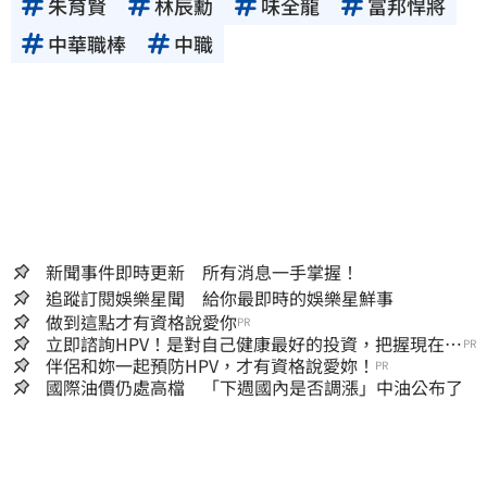
朱育賢
林辰勳
味全龍
富邦悍將
中華職棒
中職
新聞事件即時更新 所有消息一手掌握！
追蹤訂閱娛樂星聞 給你最即時的娛樂星鮮事
做到這點才有資格說愛你
PR
立即諮詢HPV！是對自己健康最好的投資，把握現在不
PR
嫌晚！
伴侶和妳一起預防HPV，才有資格說愛妳！
PR
國際油價仍處高檔 「下週國內是否調漲」中油公布了