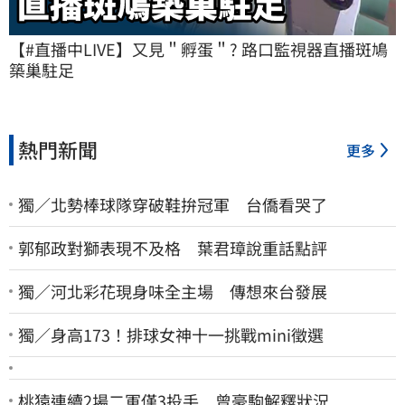
【#直播中LIVE】又見＂孵蛋＂? 路口監視器直播斑鳩
築巢駐足
熱門新聞
更多
獨／北勢棒球隊穿破鞋拚冠軍 台僑看哭了
郭郁政對獅表現不及格 葉君璋說重話點評
獨／河北彩花現身味全主場 傳想來台發展
獨／身高173！排球女神十一挑戰mini徵選
桃猿連續2場二軍僅3投手 曾豪駒解釋狀況