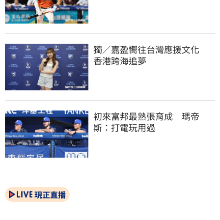
獨／嘉盈嚮往台灣應援文化　
香港跨海追夢
初來富邦最熟張育成　瑪帝
斯：打電玩用過
現正直播