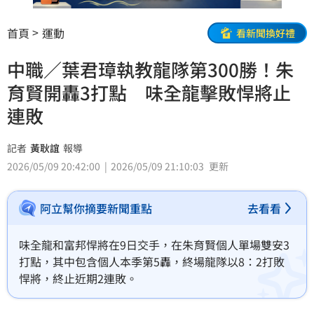
首頁
運動
看新聞換好禮
中職／葉君璋執教龍隊第300勝！朱
育賢開轟3打點 味全龍擊敗悍將止
連敗
記者
黃耿誼
報導
2026/05/09 20:42:00
2026/05/09 21:10:03
更新
阿立幫你摘要新聞重點
去看看
味全龍和富邦悍將在9日交手，在朱育賢個人單場雙安3
打點，其中包含個人本季第5轟，終場龍隊以8：2打敗
悍將，終止近期2連敗。