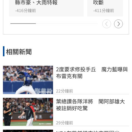
成，可能是海上常見的水龍捲或空中的漏斗雲，
縣市豪、大雨特報
吹斷
兩者對地面都不具明顯破壞力。
-416分鐘前
-411分鐘前
相關新聞
2度要求修投手丘　魔力藍曝與
布雷克有關
22分鐘前
葉總讚各隊洋將　聞阿部雄大
被註銷好吃驚
29分鐘前