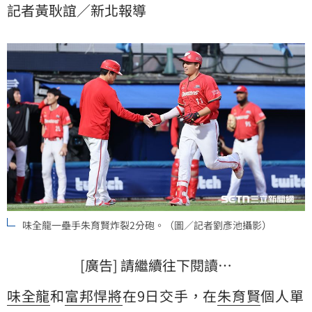
記者黃耿誼／新北報導
味全龍一壘手朱育賢炸裂2分砲。（圖／記者劉彥池攝影）
[廣告] 請繼續往下閱讀…
味全龍
和
富邦悍將
在9日交手，在
朱育賢
個人單