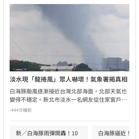
淡水現「龍捲風」眾人嚇壞！氣象署揭真相
白海豚颱風逐漸接近台灣北部海面，北部天氣也
變得不穩定。新北市淡水一名網友從住家窗戶向
海邊望去時，突然發現遠方海面出現一道細長旋
-444分鐘前
轉氣柱，從雲層一路延伸至海面，並持續在遠處
移動，畫面曝光後引起當地居民討論。對此，中
央氣象署表示，研判應是颱風外圍雲系強對流造
新／白海豚雨彈開轟！10
白海豚逼近！宜