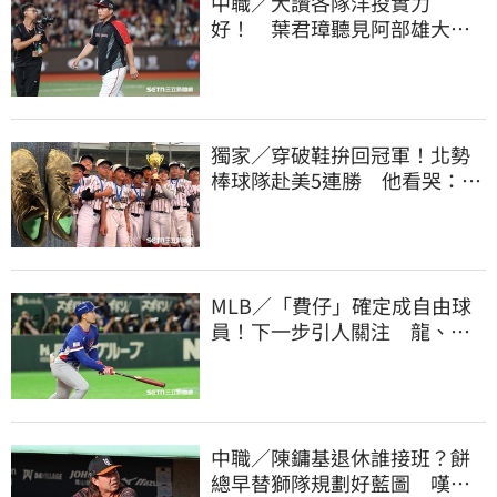
中職／大讚各隊洋投實力
好！ 葉君璋聽見阿部雄大被
註銷好吃驚
獨家／穿破鞋拚回冠軍！北勢
棒球隊赴美5連勝 他看哭：台
灣囡仔的韌性
MLB／「費仔」確定成自由球
員！下一步引人關注 龍、獅
都曾表態想網羅
中職／陳鏞基退休誰接班？餅
總早替獅隊規劃好藍圖 嘆新