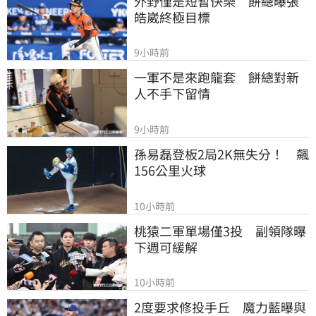
外野僅是短暫快樂　餅總曝張
皓崴終極目標
9小時前
一軍不是來跑龍套　餅總對新
人不手下留情
9小時前
孫易磊登板2局2K無失分！　飆
156公里火球
10小時前
桃猿二軍單場僅3投　副領隊曝
下週可緩解
10小時前
2度要求修投手丘　魔力藍曝與