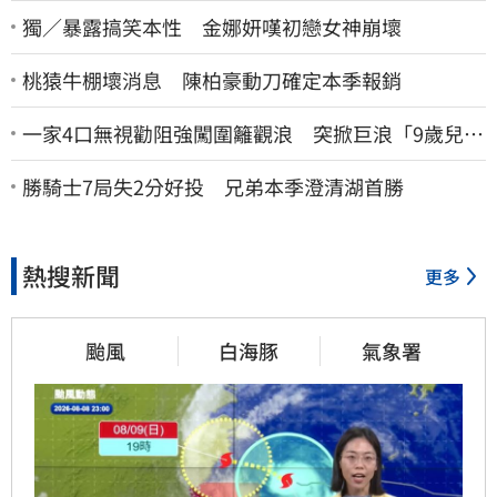
獨／暴露搞笑本性 金娜妍嘆初戀女神崩壞
桃猿牛棚壞消息 陳柏豪動刀確定本季報銷
一家4口無視勸阻強闖圍籬觀浪 突掀巨浪「9歲兒當
場遭捲入海」
勝騎士7局失2分好投 兄弟本季澄清湖首勝
熱搜新聞
更多
颱風
白海豚
氣象署