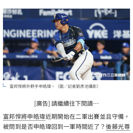
富邦悍將外野手申皓瑋。（圖／記者劉彥池攝影）
[廣告] 請繼續往下閱讀…
富邦悍將
申皓瑋
近期開始在二軍出賽並且守備，
被問到是否申皓瑋回到一軍時間近了？
後藤光尊