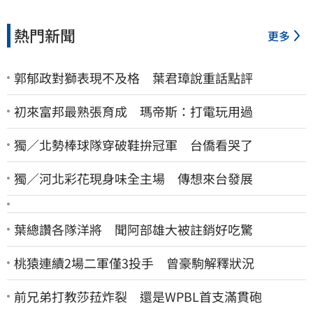
熱門新聞
更多
郭郁政對獅表現不及格 葉君璋說重話點評
初來富邦最熟張育成 瑪帝斯：打電玩用過
獨／北勢棒球隊穿破鞋拚冠軍 台僑看哭了
獨／河北彩花現身味全主場 傳想來台發展
葉總讚各隊洋將 聞阿部雄大被註銷好吃驚
桃猿連續2場二軍僅3投手 曾豪駒解釋狀況
前兄弟打教莎菈炸裂 還是WPBL首支滿貫砲