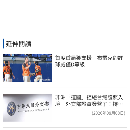
延伸閱讀
首度首局獲支援　布雷克卻評
球威僅D等級
非洲「這國」拒絕台灣護照入
境 外交部證實發聲了：持續
交涉聯繫
(2026年08月08日)