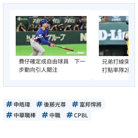
費仔確定成自由球員　下一
兄弟打線突破
步動向引人關注
打點率隊2連
申皓瑋
後藤光尊
富邦悍將
中華職棒
中職
CPBL