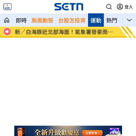
登入
即時
颱風動態
台股怎投資
運動
熱門
影音
像台
新／白海豚近北部海面！氣象署發豪雨特
南電Q
報