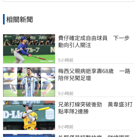
氣象署最新發布的豪雨特報與防颱資訊，確保生
命財產安全。
相關新聞
費仔確定成自由球員　下一步
動向引人關注
5小時前
梅西父親病逝享壽68歲　一路
陪伴兒闖足壇
5小時前
兄弟打線突破後勁　黃韋盛3打
點率隊2連勝
9小時前