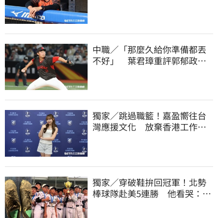
生代安定感不足
中職／「那麼久給你準備都丟
不好」 葉君璋重評郭郁政對
獅表現
獨家／跳過職籃！嘉盈嚮往台
灣應援文化 放棄香港工作跨
海徵選mini追夢
獨家／穿破鞋拚回冠軍！北勢
棒球隊赴美5連勝 他看哭：台
灣囡仔的韌性