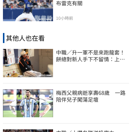
布雷克有關
10小時前
其他人也在看
中職／升一軍不是來跑龍套！
餅總對新人手下不留情：上來
設法把先發擠掉
梅西父親病逝享壽68歲 一路
陪伴兒子闖蕩足壇