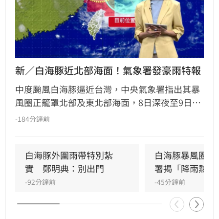
新／白海豚近北部海面！氣象署發豪雨特報
中度颱風白海豚逼近台灣，中央氣象署指出其暴
風圈正籠罩北部及東北部海面，8日深夜至9日白
天是影響最劇烈時刻。受外圍環流影響，中北部
-184分鐘前
山區恐現大豪雨，新竹苗栗累積雨量上看350毫
米，花東地區則受沉降作用影響，持續出現38度
極端高溫。沿海地區風浪強勁，基隆北海岸掀起
白海豚外圍雨帶特別紮
白海豚暴風圈縮
6米巨浪，適逢年度大潮，低窪地區務必慎防積
實　鄭明典：別出門
署揭「降雨熱區
淹水。預計颱風將於9日晚間登陸中國後減弱，
-92分鐘前
-45分鐘前
北部降雨有望在10日清晨趨緩，提醒民眾父親節
連假期間避免前往山區及海邊活動，並隨時留意