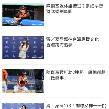
陳鏞基退休誰接班？餅總早替
獅隊規劃藍圖
獨／嘉盈嚮往台灣應援文化　
香港跨海追夢
陳傑憲猛打助2連勝　餅總卻虧
「做蠢事」
獨／身高173！排球女神十一挑