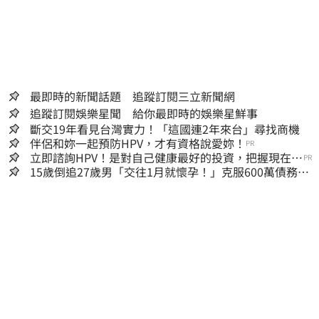
最即時的新聞話題 追蹤訂閱三立新聞網
追蹤訂閱娛樂星聞 給你最即時的娛樂星鮮事
斷交19年看見台灣實力！「這國連2年來台」尋找商機
伴侶和妳一起預防HPV，才有資格說愛妳！
PR
立即諮詢HPV！是對自己健康最好的投資，把握現在不
PR
嫌晚！
15歲倒追27歲男「交往1月就懷孕！」克服600萬債務
36歲美魔女當阿嬤了