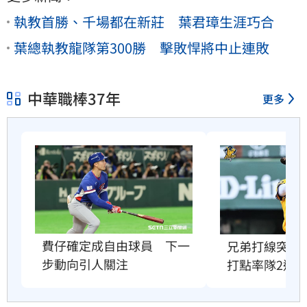
執教首勝、千場都在新莊 葉君璋生涯巧合
葉總執教龍隊第300勝 擊敗悍將中止連敗
中華職棒37年
更多
費仔確定成自由球員　下一
兄弟打線突破
步動向引人關注
打點率隊2連