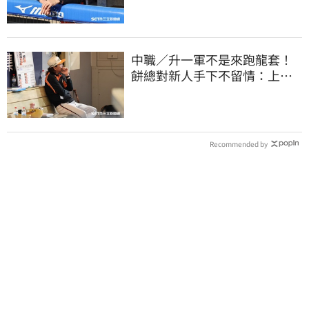
中職／升一軍不是來跑龍套！
餅總對新人手下不留情：上來
設法把先發擠掉
Recommended by