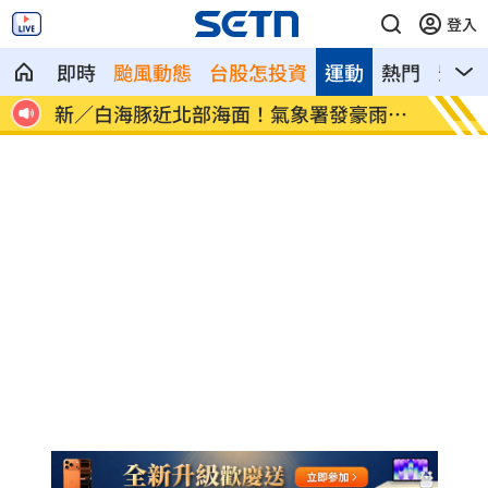
登入
即時
颱風動態
台股怎投資
運動
熱門
影音
像台
新／白海豚近北部海面！氣象署發豪雨特
南電Q
報