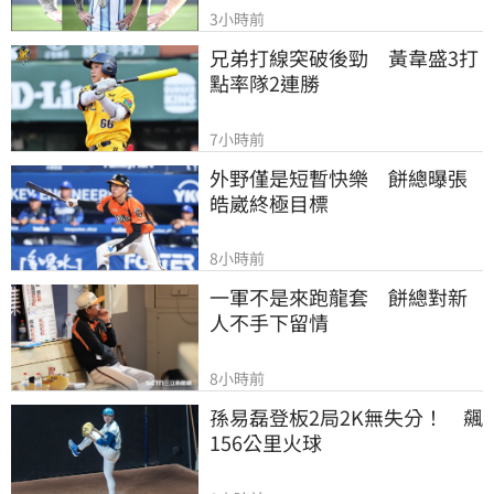
3小時前
兄弟打線突破後勁　黃韋盛3打
點率隊2連勝
7小時前
外野僅是短暫快樂　餅總曝張
皓崴終極目標
8小時前
一軍不是來跑龍套　餅總對新
人不手下留情
8小時前
孫易磊登板2局2K無失分！　飆
156公里火球