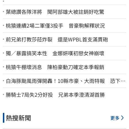
葉總讚各隊洋將 聞阿部雄大被註銷好吃驚
桃猿連續2場二軍僅3投手 曾豪駒解釋狀況
前兄弟打教莎菈炸裂 還是WPBL首支滿貫砲
獨／暴露搞笑本性 金娜妍嘆初戀女神崩壞
桃猿牛棚壞消息 陳柏豪動刀確定本季報銷
白海豚颱風雨彈開轟！10縣市豪、大雨特報 恐下到
明天
勝騎士7局失2分好投 兄弟本季澄清湖首勝
熱搜新聞
更多