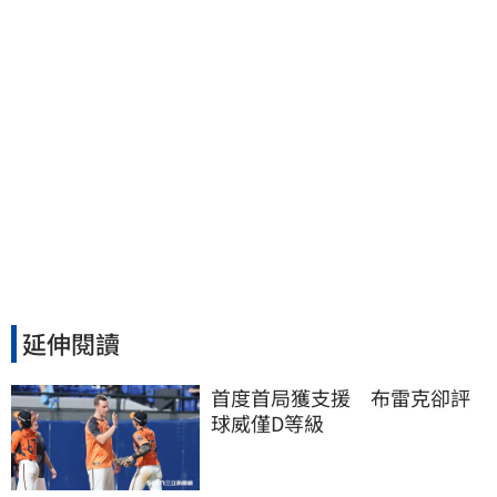
延伸閱讀
首度首局獲支援　布雷克卻評
球威僅D等級