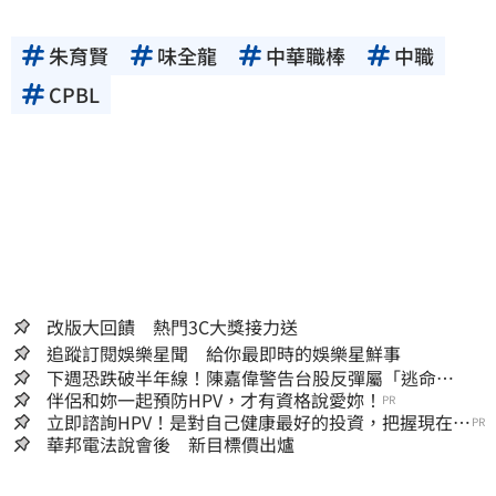
朱育賢
味全龍
中華職棒
中職
CPBL
改版大回饋 熱門3C大獎接力送
追蹤訂閱娛樂星聞 給你最即時的娛樂星鮮事
下週恐跌破半年線！陳嘉偉警告台股反彈屬「逃命
波」：空頭大屠殺剛開始
伴侶和妳一起預防HPV，才有資格說愛妳！
PR
立即諮詢HPV！是對自己健康最好的投資，把握現在不
PR
嫌晚！
華邦電法說會後 新目標價出爐