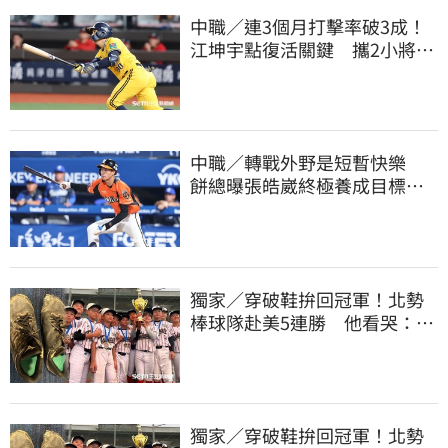
中職／連3個月打擊率破3成！
江坤宇點復活關鍵 攜2小將赴
美特訓見成效
中職／轉戰外野是短暫快樂
餅總曝張皓崴終極養成目標：
做到這點就成功
獨家／穿破鞋拚回冠軍！北勢
棒球隊赴美5連勝 他看哭：台
灣囡仔的韌性
獨家／穿破鞋拚回冠軍！北勢