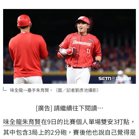
味全龍一壘手朱育賢。（圖／記者劉彥池攝影）
[廣告] 請繼續往下閱讀…
味全龍
朱育賢
在9日的比賽個人單場雙安3打點，
其中包含3局上的2分砲，賽後他也說自己覺得是