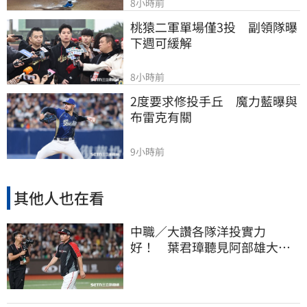
8小時前
桃猿二軍單場僅3投　副領隊曝
下週可緩解
8小時前
2度要求修投手丘　魔力藍曝與
布雷克有關
9小時前
其他人也在看
中職／大讚各隊洋投實力
好！ 葉君璋聽見阿部雄大被
註銷好吃驚