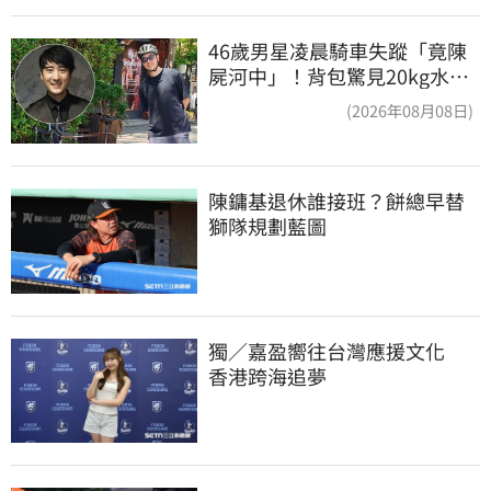
46歲男星凌晨騎車失蹤「竟陳
屍河中」！背包驚見20kg水泥
塊 死因成謎
(2026年08月08日)
陳鏞基退休誰接班？餅總早替
獅隊規劃藍圖
獨／嘉盈嚮往台灣應援文化　
香港跨海追夢