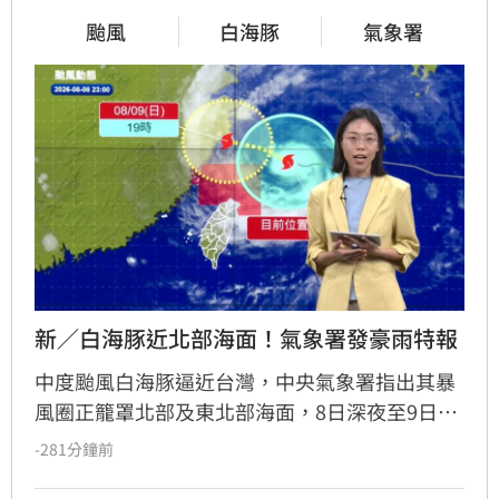
颱風
白海豚
氣象署
新／白海豚近北部海面！氣象署發豪雨特報
中度颱風白海豚逼近台灣，中央氣象署指出其暴
風圈正籠罩北部及東北部海面，8日深夜至9日白
天是影響最劇烈時刻。受外圍環流影響，中北部
-281分鐘前
山區恐現大豪雨，新竹苗栗累積雨量上看350毫