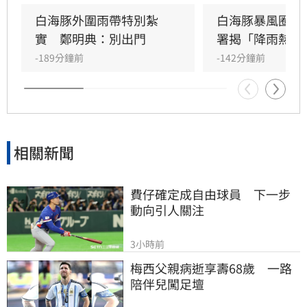
米，花東地區則受沉降作用影響，持續出現38度
極端高溫。沿海地區風浪強勁，基隆北海岸掀起
白海豚外圍雨帶特別紮
白海豚暴風圈縮
6米巨浪，適逢年度大潮，低窪地區務必慎防積
實　鄭明典：別出門
署揭「降雨熱區
淹水。預計颱風將於9日晚間登陸中國後減弱，
-189分鐘前
-142分鐘前
北部降雨有望在10日清晨趨緩，提醒民眾父親節
連假期間避免前往山區及海邊活動，並隨時留意
氣象署最新發布的豪雨特報與防颱資訊，確保生
命財產安全。
相關新聞
費仔確定成自由球員　下一步
動向引人關注
3小時前
梅西父親病逝享壽68歲　一路
陪伴兒闖足壇