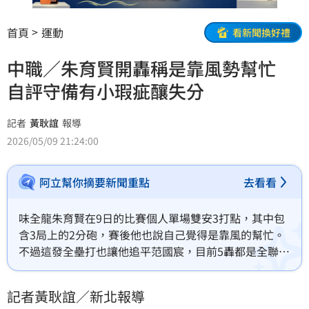
首頁
運動
看新聞換好禮
中職／朱育賢開轟稱是靠風勢幫忙
自評守備有小瑕疵釀失分
記者
黃耿誼
報導
2026/05/09 21:24:00
阿立幫你摘要新聞重點
去看看
味全龍朱育賢在9日的比賽個人單場雙安3打點，其中包
含3局上的2分砲，賽後他也說自己覺得是靠風的幫忙。
不過這發全壘打也讓他追平范國宸，目前5轟都是全聯盟
最多。雖然打擊有發揮，但是他也說自己對4局下的守備
處理不滿意，認為有點瑕疵才會造成失分。
記者黃耿誼／新北報導