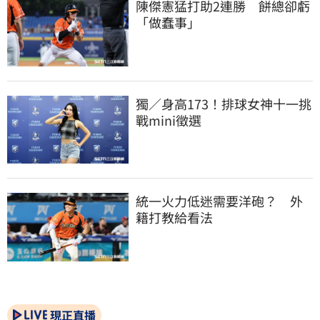
陳傑憲猛打助2連勝　餅總卻虧
「做蠢事」
獨／身高173！排球女神十一挑
戰mini徵選
統一火力低迷需要洋砲？　外
籍打教給看法
現正直播