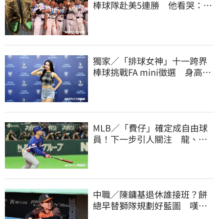
棒球隊赴美5連勝 他看哭：台
灣囡仔的韌性
獨家／「排球女神」十一跨界
棒球挑戰FA mini徵選 身高
173竟成應援劣勢
MLB／「費仔」確定成自由球
員！下一步引人關注 龍、獅
都曾表態想網羅
中職／陳鏞基退休誰接班？餅
總早替獅隊規劃好藍圖 嘆新
生代安定感不足