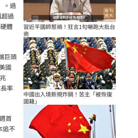
班」。過
飆超過
家硬體
習近平國師惹禍！狂言1句嚇跑大批台
商
端巨頭
美國
1兆
成長率
中國出入境新規炸鍋！苦主「被恢復
國籍」
週首
本追不