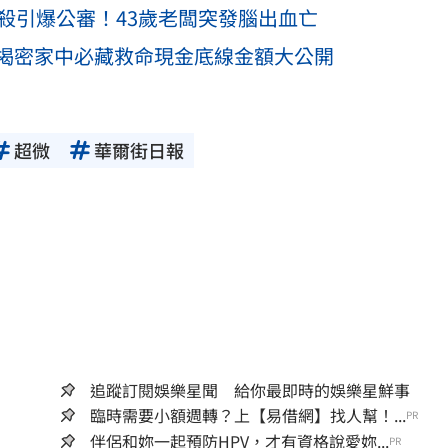
殺引爆公審！43歲老闆突發腦出血亡
揭密家中必藏救命現金底線金額大公開
超微
華爾街日報
追蹤訂閱娛樂星聞 給你最即時的娛樂星鮮事
臨時需要小額週轉？上【易借網】找人幫！...
PR
伴侶和妳一起預防HPV，才有資格說愛妳...
PR