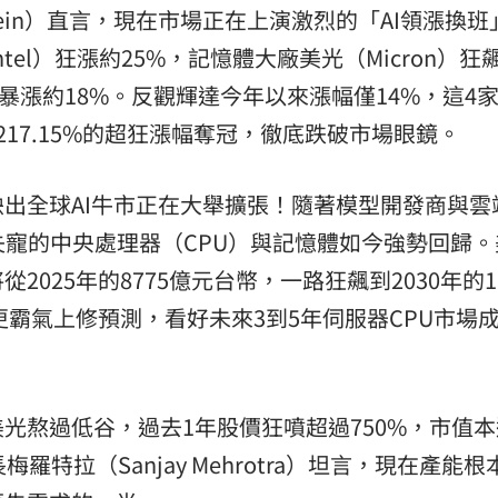
Klein）直言，現在市場正在上演激烈的「AI領漲換
tel）狂漲約25%，記憶體大廠美光（Micron）狂
）也暴漲約18%。反觀輝達今年以來漲幅僅14%，這4
217.15%的超狂漲幅奪冠，徹底跌破市場眼鏡。
出全球AI牛市正在大舉擴張！隨著模型開發商與雲
失寵的中央處理器（CPU）與記憶體如今強勢回歸。
2025年的8775億元台幣，一路狂飆到2030年的
更霸氣上修預測，看好未來3到5年伺服器CPU市場
光熬過低谷，過去1年股價狂噴超過750%，市值本
特拉（Sanjay Mehrotra）坦言，現在產能根