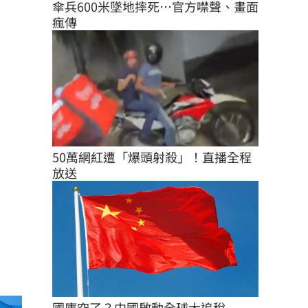
傘兵600米墜地摔死…官方噤聲、畫面
瘋傳
50萬網紅遭「爆頭射殺」！直播全程
放送
國庫空了？中國啟動全球大追稅