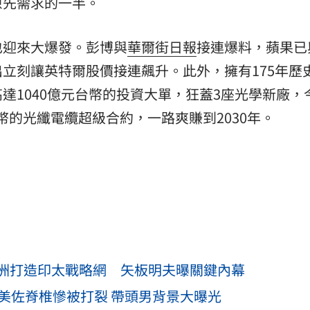
原先需求的一半。
也迎來大爆發。彭博與
華爾街日報
接連爆料，蘋果已
立刻讓英特爾股價接連飆升。此外，擁有175年歷
達1040億元台幣的投資大單，狂蓋3座光學新廠，
台幣的光纖電纜超級合約，一路爽賺到2030年。
洲打造印太戰略網 矢板明夫曝關鍵內幕
美佐脊椎慘被打裂 帶頭男背景大曝光