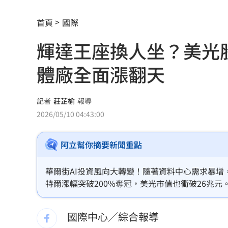
不斷更新／虎航8日沖繩石垣島8班停飛
首頁
國際
反指標女神一句話旺宏重摔！網抖：求
輝達王座換人坐？美光
白海豚會放颱風假？最新暴風圈侵襲率
體廠全面漲翻天
吉安鄉公所副主任酒駕 突開車門害摔
前員工虐殺董座封屍 他見煞：有冤屈
記者
莊芷榆
報導
2026/05/10 04:43:00
白推交通罰款專用公投！綠：可直接處
阿立幫你摘要新聞重點
瓊斯盃領隊出爐 陳立宗與張維正挺台
日人扛回35公斤戰利品曝 台人一看：
華爾街AI投資風向大轉變！隨著資料中心需求暴
特爾漲幅突破200%奪冠，美光市值也衝破26兆
台中女里長掃街拜票遭潑糞⋯全身沾滿
Meta與輝達大單，反映AI牛市正全面擴張。分
現已超越輝達，成為AI基建新寵兒。
國際中心／綜合報導
彰化橘色虎斑貓走失！飼主懸賞20萬找