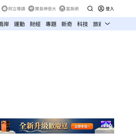
阿立導讀
寶島神很大
富房網
登入
兩岸
運動
財經
專題
新奇
科技
旅遊
汽車
寵物