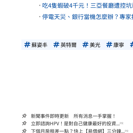
吃4隻蝦破4千元！三亞餐廳遭控坑
停電天災、銀行當機怎麼辦？專家
蘇姿丰
英特爾
美光
康寧
新聞事件即時更新 所有消息一手掌握！
立即諮詢HPV！是對自己健康最好的投資...
PR
下個月房租差一點？快上【易借網】三分鐘...
PR