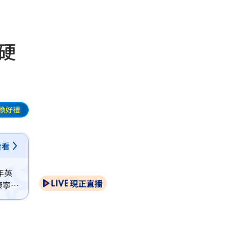
硬
換好禮
看看
年英
現正直播
康寧獲
價表