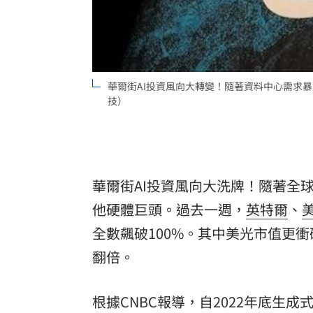
8國球員齊聚高雄 Formosa 7s掀足球
理想混蛋號召粉絲跨海追星吃美食！
18:
華爾街AI投資風向大轉變！隨著資料中心需求
技）
華爾街AI投資風向大洗牌！隨著全球
他硬體巨頭。過去一週，
英特爾
、
全數飆破100%。其中美光市值更
翻倍。
根據CNBC報導，自2022年底生