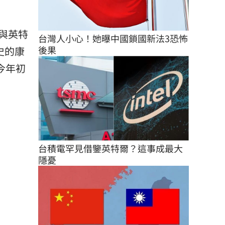
與英特
台灣人小心！她曝中國鎖國新法3恐怖
後果
史的康
今年初
台積電罕見借鑒英特爾？這事成最大
隱憂