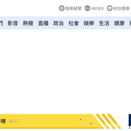
娛樂星聞
iNEWS
祝你健康
門
影音
熱搜
直播
政治
社會
娛樂
生活
健康
黑幕
16:25
萬
16:21
業
16:19
快樂
16:19
分曝
16:17
傷
16:15