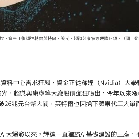
熱潮
10:00
15
暴增，資金正從輝達轉向英特爾、美光、超微與康寧等硬體巨頭。（圖／
資料中心需求狂飆，資金正從輝達（Nvidia）大舉
美光
、
超微
與
康寧
等大廠股價瘋狂噴出，今年以來漲
衝破26兆元台幣大關，英特爾也因搶下蘋果代工大單
成式AI大爆發以來，輝達一直獨霸AI基礎建設的王座。