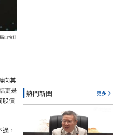
翻攝自快科
轉向其
幅更是
熱門新聞
更多
而股價
不過，