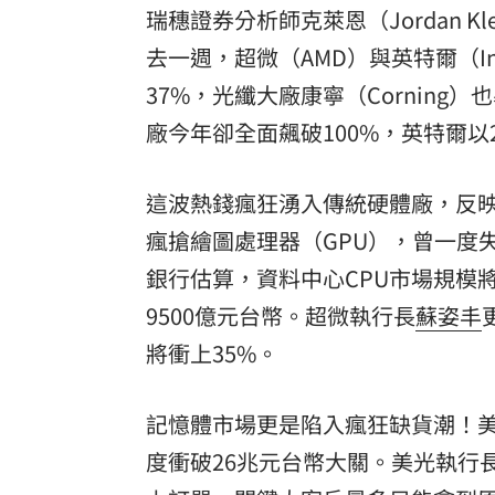
瑞穗證券分析師克萊恩（Jordan 
去一週，超微（AMD）與英特爾（In
37%，光纖大廠康寧（Corning
廠今年卻全面飆破100%，英特爾以
這波熱錢瘋狂湧入傳統硬體廠，反映
瘋搶繪圖處理器（GPU），曾一度
銀行估算，資料中心CPU市場規模將從
9500億元台幣。超微執行長
蘇姿丰
將衝上35%。
記憶體市場更是陷入瘋狂缺貨潮！美
度衝破26兆元台幣大關。美光執行長梅羅