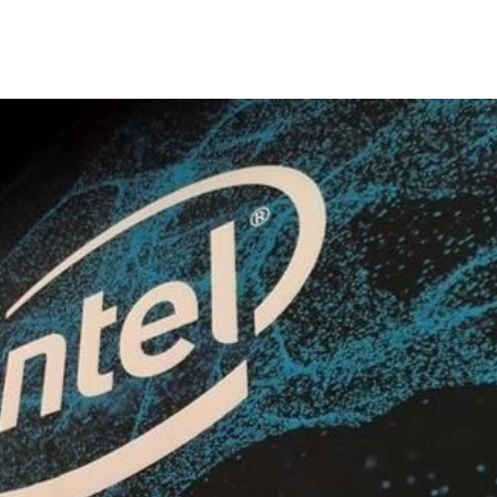
壞網
15:58
被騙
15:58
波
15:56
臉
15:55
成形
12:00
」氣
12:00
場！
10:30