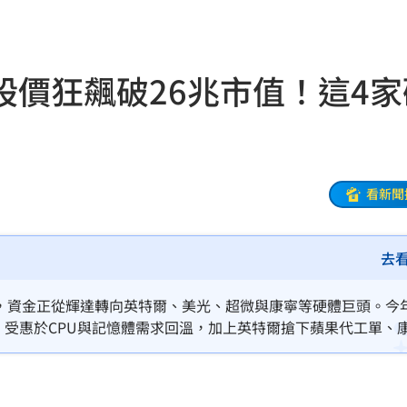
16:15
放過
16:13
股價狂飆破26兆市值！這4家
曝光
16:12
車
16:12
在哭
16:11
看新聞
理
16:06
去
灣隊
16:06
懂買
16:04
增，資金正從輝達轉向英特爾、美光、超微與康寧等硬體巨頭。今
元。受惠於CPU與記憶體需求回溫，加上英特爾搶下蘋果代工單、
穢物
16:01
析師指出市場正上演「領漲換班」，傳統硬體廠因產能供不應求，股
阿咪
16:01