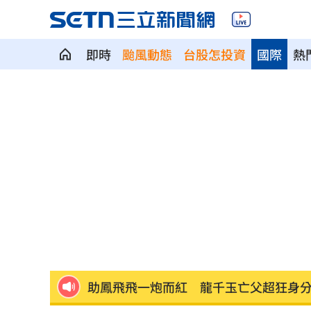
即時
颱風動態
台股怎投資
國際
熱
柯基1隻NT400！網紅爆中國繁殖場殘酷
蕭敬騰開餐廳被當盤子？房東溢價快10
慈濟買BNT遭詐 蔡英文：務必相信專
73歲首過父親節 他找亡妻淚：今天好
助鳳飛飛一炮而紅 龍千玉亡父超狂身
天空突下起麻將雨 士林婦險遭砸頭受