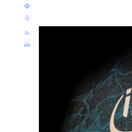
昔赴陸尋根挨轟 郭品超變禿頭近照嚇
買疫苗被詐10億！昔日半導體CEO認了
劉若雪首度回應！捲入周杰倫私生子風
選手一開口驚豔全場 歌王聽到一半變
台灣彩券開獎直播中
20:31
LIVE三立+24小時直播
15:27
三立iNEWS新聞台線上直播
18:00
商場戰國來臨 台中「頂奢大道」逐漸
台彩父親節推新刮刮樂千萬頭獎超「爸
「拍片人的多重宇宙」職涯論壇9/12登