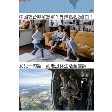
中國攻台非解放軍？外媒點名2破口！
女兒一句話　兩老退休生活全變調