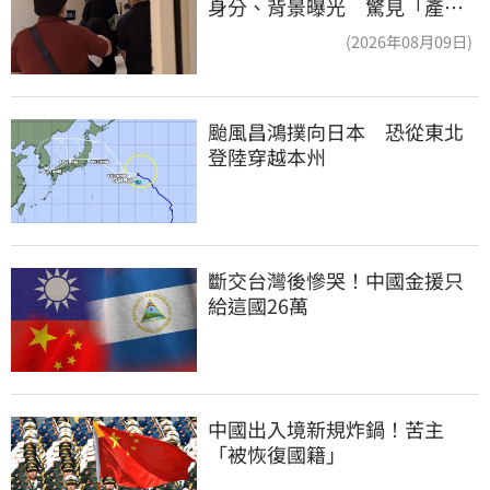
身分、背景曝光 驚見「產檢
紀錄全空白」
(2026年08月09日)
颱風昌鴻撲向日本　恐從東北
登陸穿越本州
斷交台灣後慘哭！中國金援只
給這國26萬
中國出入境新規炸鍋！苦主
「被恢復國籍」