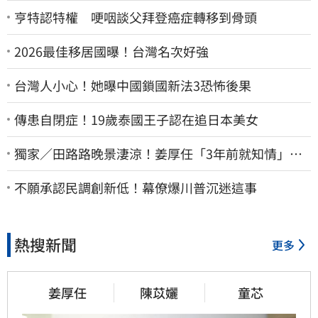
亨特認特權 哽咽談父拜登癌症轉移到骨頭
2026最佳移居國曝！台灣名次好強
台灣人小心！她曝中國鎖國新法3恐怖後果
傳患自閉症！19歲泰國王子認在追日本美女
獨家／田路路晚景淒涼！姜厚任「3年前就知情」
友人私下援助內幕曝光
不願承認民調創新低！幕僚爆川普沉迷這事
熱搜新聞
更多
姜厚任
陳苡孋
童芯