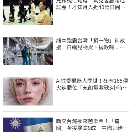
試卷！才知月入近40萬日圓
真相竟如此感人
熊本強震台灣「捐一物」神救
援 日網見物資、捐款喊：給
台灣統治算了
AI性愛機器人問世！狂塞165種
火辣體位「充飽電激戰3小時」
售價曝
斷交台灣換來芭樂票！「這
國」金援暴跌9成 中國只給26