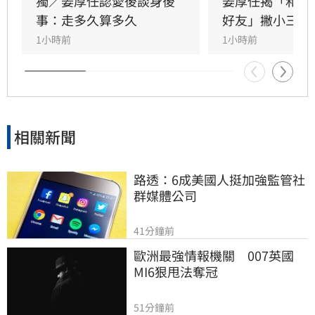
恐有違反姓名條例疑慮，且其自稱三歲即認定對
獨／姜厚任認愛後談身後
姜厚任揭「和女
方為老公的說法邏輯矛盾。吳睿穎直言，這段戀
事：走多久算多久
好友」撇小三傳
情的人設背景過於離奇，已完全超出玄學範疇，
1小時前
1小時前
引發各界對女方真實動機的廣泛討論，這段戀情
也因此成為近期演藝圈備受矚目的焦點話題。
相關新聞
路透：6成美國人挺加強監管社
群媒體公司
41分鐘前
歐洲最強情報機關　007英國
MI6狠甩法奪冠
51分鐘前