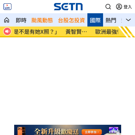
登入
即時
颱風動態
台股怎投資
國際
熱門
影音
賢回
歐洲最強情報機關 007英國MI6狠甩法奪
202
冠
灣