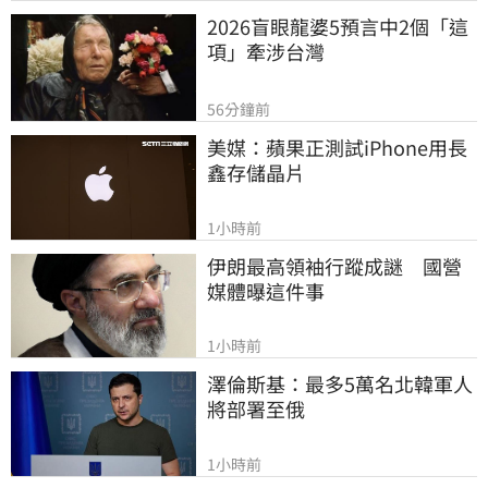
2026盲眼龍婆5預言中2個「這
項」牽涉台灣
56分鐘前
美媒：蘋果正測試iPhone用長
鑫存儲晶片
1小時前
伊朗最高領袖行蹤成謎　國營
媒體曝這件事
1小時前
澤倫斯基：最多5萬名北韓軍人
將部署至俄
1小時前