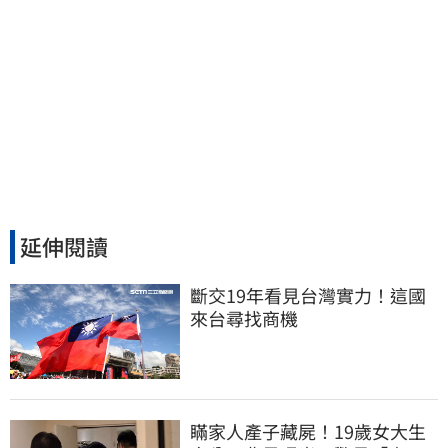
延伸閱讀
斷交19年看見台灣實力！這國
來台尋找商機
瞞家人產子藏屍！19歲女大生