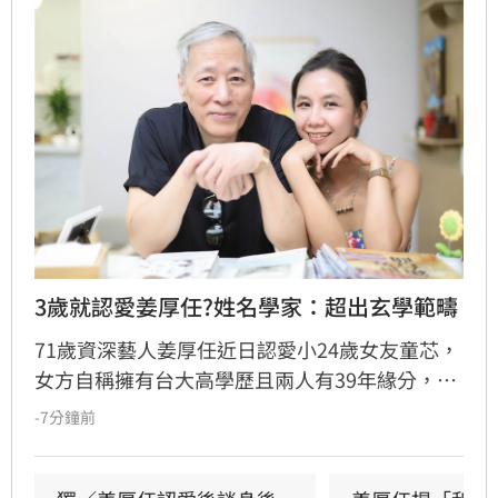
3歲就認愛姜厚任?姓名學家：超出玄學範疇
71歲資深藝人姜厚任近日認愛小24歲女友童芯，
女方自稱擁有台大高學歷且兩人有39年緣分，引
發熱議。隨後女方過往背景遭網友起底，包括多
-7分鐘前
重姓名及婚史遭質疑，網友紛紛提醒姜厚任防
騙。姓名學家吳睿穎指出，女方成年後兩度改姓