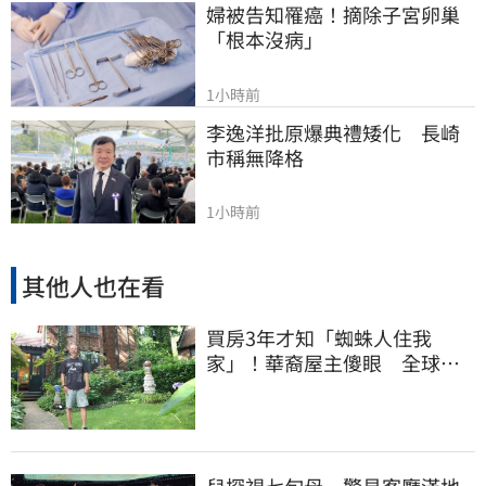
婦被告知罹癌！摘除子宮卵巢
「根本沒病」
1小時前
李逸洋批原爆典禮矮化　長崎
市稱無降格
1小時前
其他人也在看
買房3年才知「蜘蛛人住我
家」！華裔屋主傻眼 全球童
真信件狂寄來
兒探視七旬母 驚見客廳滿地