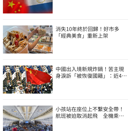
萬
消失10年終於回歸！好市多
「經典美食」重新上架
中國出入境新規炸鍋！苦主現
身淚訴「被恢復國籍」：近4億
資產權停擺
小孩站在座位上不繫安全帶！
航班被迫取消起飛 全機乘客
慘滯留一晚