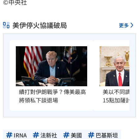
©中央社
美伊停火協議破局
更多
美以不同調！
續打對伊朗戰爭？傳美最高
15點加薩計畫
將領私下談退場
IRNA
法新社
美國
巴基斯坦