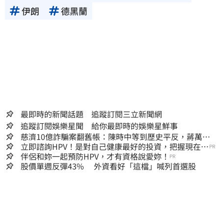
伊朗
德黑蘭
最即時的新聞話題 追蹤訂閱三立新聞網
追蹤訂閱娛樂星聞 給你最即時的娛樂星鮮事
慈濟10億詐騙案翻舊帳：陳時中等到歷史平反，蔣萬安
償還2022政治利息
立即諮詢HPV！是對自己健康最好的投資，把握現在不
PR
嫌晚！
伴侶和妳一起預防HPV，才有資格說愛妳！
PR
股價單週反彈43% 外資看好「這檔」喊列首選股