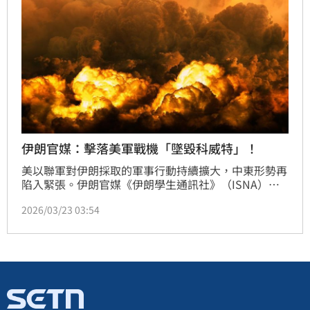
伊朗官媒：擊落美軍戰機「墜毀科威特」！
美以聯軍對伊朗採取的軍事行動持續擴大，中東形勢再
陷入緊張。伊朗官媒《伊朗學生通訊社》（ISNA）今
（23）日引述伊拉克一間電視台的突發消息，一架美軍
2026/03/23 03:54
戰鬥機在伊朗領空執行任務時遭擊中，該戰機隨後在幾
分鐘內墜毀於科威特。