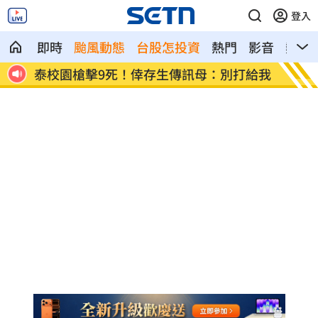
登入
即時
颱風動態
台股怎投資
熱門
影音
熱搜
：別打給我
鄭麗文喊台灣不是國家 他酸：可遷都重
張
慶