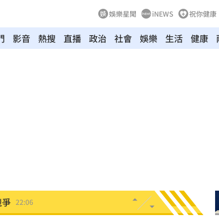
娛樂星聞
iNEWS
祝你健康
門
影音
熱搜
直播
政治
社會
娛樂
生活
健康
盪
22:24
台灣
22:23
」
22:14
22:13
天
22:09
競爭
22:06