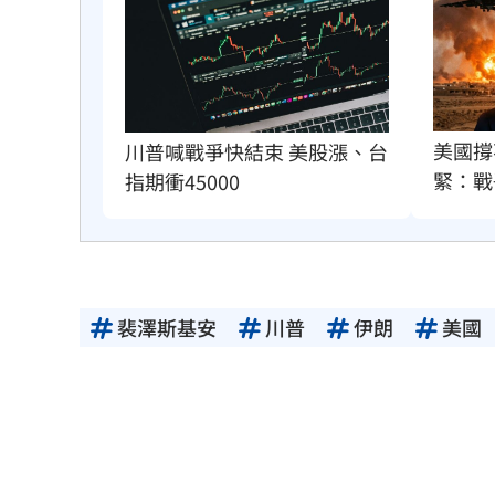
美國撐
川普喊戰爭快結束 美股漲、台
緊：戰
指期衝45000
裴澤斯基安
川普
伊朗
美國