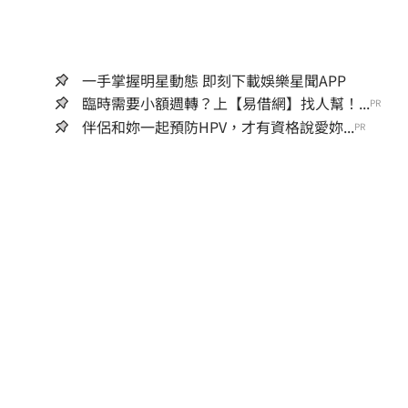
一手掌握明星動態 即刻下載娛樂星聞APP
臨時需要小額週轉？上【易借網】找人幫！...
PR
伴侶和妳一起預防HPV，才有資格說愛妳...
PR