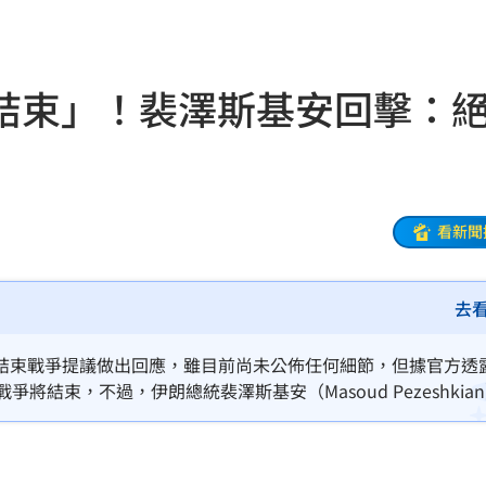
電
21:58
結束」！裴澤斯基安回擊：
上場
21:54
狀況
21:54
有名
21:50
看新聞
主委
21:44
去
00
21:42
落
21:39
結束戰爭提議做出回應，雖目前尚未公佈任何細節，但據官方透
結束，不過，伊朗總統裴澤斯基安（Masoud Pezeshkia
蛋
21:38
。
登場
21:36