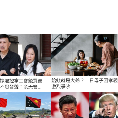
給錢就是大爺？　日母子因孝親
婷遭控拿工會錢買豪
激烈爭吵
不忍發聲：余天管...