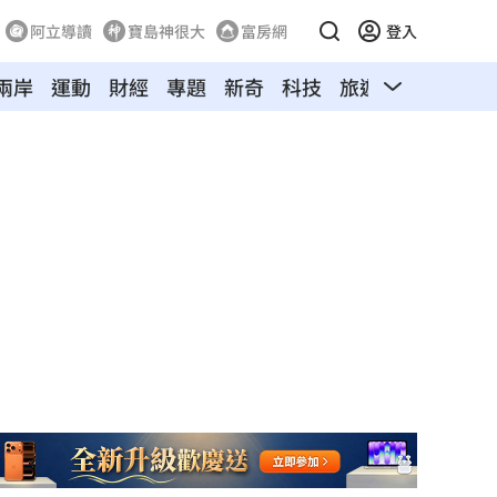
阿立導讀
寶島神很大
富房網
登入
兩岸
運動
財經
專題
新奇
科技
旅遊
汽車
寵物