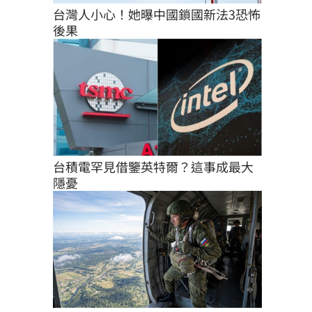
台灣人小心！她曝中國鎖國新法3恐怖
後果
台積電罕見借鑒英特爾？這事成最大
隱憂