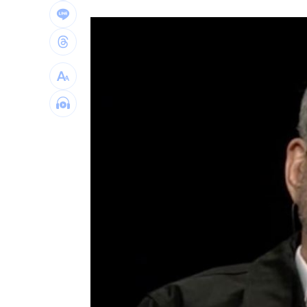
兆基債務風暴！前董座李建成遭當庭逮
合體沈伯洋 「過來人」陳時中送3叮嚀
手上只剩24元！獨居嬤不動存款原因惹
小刀婚姻告終 昔砸百萬辦婚禮找連戰
台灣彩券開獎直播中
20:31
LIVE三立+24小時直播
15:27
三立iNEWS新聞台線上直播
18:00
商場戰國來臨 台中「頂奢大道」逐漸
台彩父親節推新刮刮樂千萬頭獎超「爸
「拍片人的多重宇宙」職涯論壇9/12登