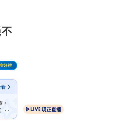
絕不
換好禮
看看
露，
現正直播
n）卻