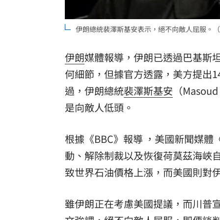
8國球員齊聚高雄 Formosa 7s掀足球
伊朗總統裴澤斯基安表示，絕不向敵人屈服。（圖／
理想混蛋號召粉絲跨海追星吃美食！
18:
伊朗
媒體報導，伊朗已透過巴基斯
何細節，但據官方透露，美方提出1
過，伊朗總統
裴澤斯基安
（Masou
是向敵人低頭。
根據《BBC》報導 ，美國新聞媒體《
動、解除制裁以及恢復荷莫茲海峽
致世界石油價格上漲，而美國則對
雖伊朗正在考慮美國提議，而川普