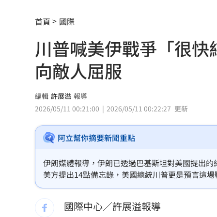
華邦電法說會後 新目標價出爐
22:00
首頁
國際
高雄轎車暴衝連3撞！波及13車600戶停
川普喊美伊戰爭「很快
陳晨威失誤釀失分 教頭透露其實抱病
向敵人屈服
昆凌8歲愛子拜中醫為師 幫把脈說中1
父親節最雷禮物 「茶具、領帶」榜上
編輯
許展溢
報導
2026/05/11 00:21:00
2026/05/11 00:22:27
更新
魏平政太樂觀 爆王惠美未允諾接競總
阿立幫你摘要新聞重點
川普喊戰爭快結束 美股漲、台指期衝450
拖吊車「沒綁好」！ 百萬休旅重摔滑
伊朗媒體報導，伊朗已透過巴基斯坦對美國提出的
美方提出14點備忘錄，美國總統川普更是預言這場戰爭將
燈桿「孵蛋」路口影像直播紅鳩輪流護
發表強硬聲明，面對這場談判不代表是向敵人低頭
國際中心／許展溢報導
減碳行動開跑！台新新光金控淨零論壇