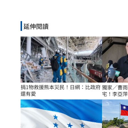
延伸閱讀
捐1物救援熊本災民！日網：比政府
獨家／曹雨
還有愛
宅！李亞萍