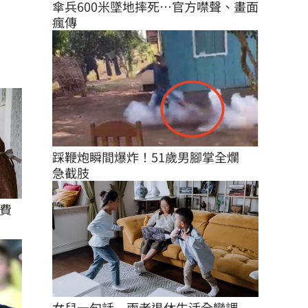
傘兵600米墜地摔死…官方噤聲、畫面
瘋傳
踩鞭炮瞬間爆炸！51歲男腳掌全爛　
急截肢
費
女兒一句話　兩老退休生活全變調