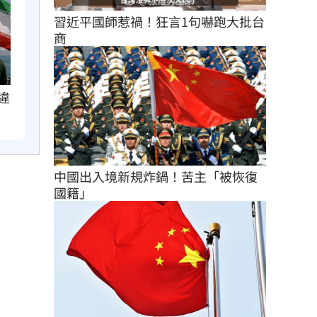
習近平國師惹禍！狂言1句嚇跑大批台
商
違
中國出入境新規炸鍋！苦主「被恢復
國籍」