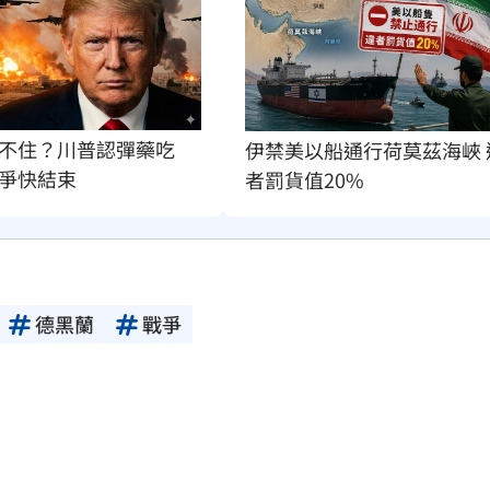
不住？川普認彈藥吃
伊禁美以船通行荷莫茲海峽 
爭快結束
者罰貨值20%
德黑蘭
戰爭