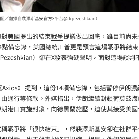
熱潮
10:00
翻攝自裴澤斯基安官方X平台@drpezeshkian）
15
坦對
美國
提出的結束
戰爭
提議做出回應，雖目前尚未
4點備忘錄，美國總統
川普
更是預言這場戰爭將結束
d Pezeshkian）卻在X發表強硬聲明，面對這場談
Axios》 提到，這份14項備忘錄，包括暫停伊朗
自由通行等條款。外媒指出，伊朗繼續封鎖荷莫茲海
伊朗港口實施封鎖，向
德黑蘭
施壓，迫使其接受美國
宣稱戰爭將「很快結束」，然裴澤斯基安卻在社群平