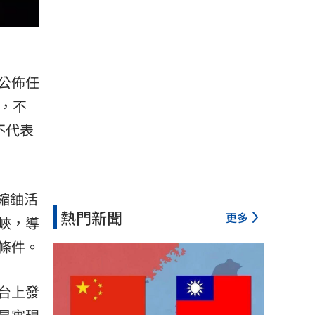
公佈任
，不
判不代表
濃縮鈾活
熱門新聞
更多
峽，導
條件。
台上發