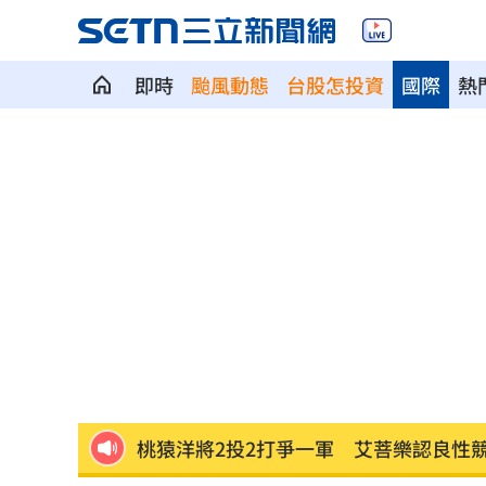
即時
颱風動態
台股怎投資
國際
熱
獨／宿霧玩「巨人盪鞦韆」慘撞柱腦震
MVP舞台帶上女兒同歡 艾菩樂盼記得
陳傑憲猛打助2連勝 餅總卻虧「做蠢事
又有苦茶油苯駢芘超標 218瓶全面追查
白海豚「海警範圍擴大」 這地恐豪雨炸2
桃猿洋將2投2打爭一軍 艾菩樂認良性