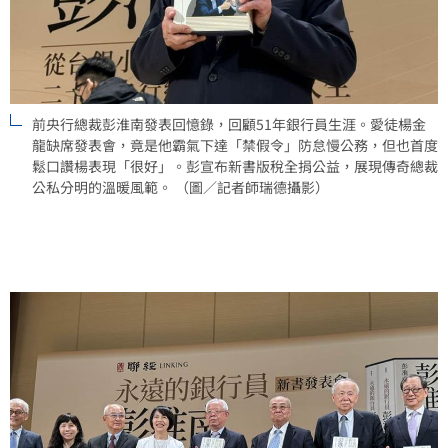
前央行總裁彭淮南發表回憶錄，回顧51年銀行員生涯。愛徒楊金
龍缺席發表會，竟是他霸氣下達「禁假令」防怠慢公務，但也首度
鬆口讚楊表現「很好」。彭宣布新書版稅全捐公益，展現傳奇總裁
公私分明的溫暖風範。 （圖／記者師瑞德攝影）