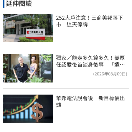
延伸閱讀
252大戶注意！三商美邦將下
市　這天停牌
獨家／能走多久算多久！姜厚
任認愛後首談身後事 「遺囑
進度」曝光
(2026年08月09日)
華邦電法說會後　新目標價出
爐