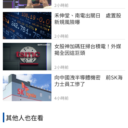
2小時前
禾伸堂、南電出關日　處置股
新規風險曝
2小時前
女股神加碼狂掃台積電！外媒
揭全因這巨頭
2小時前
向中國洩半導體機密　前SK海
力士員工慘了
4小時前
其他人也在看