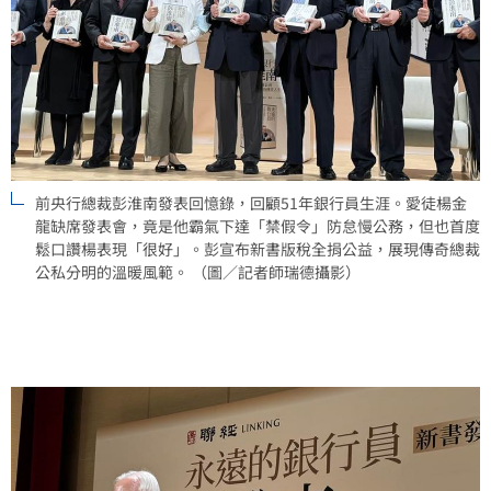
前央行總裁彭淮南發表回憶錄，回顧51年銀行員生涯。愛徒楊金
龍缺席發表會，竟是他霸氣下達「禁假令」防怠慢公務，但也首度
鬆口讚楊表現「很好」。彭宣布新書版稅全捐公益，展現傳奇總裁
公私分明的溫暖風範。 （圖／記者師瑞德攝影）