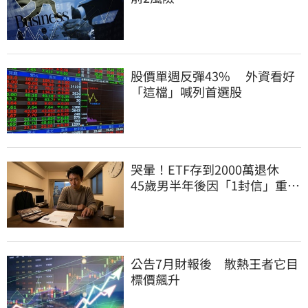
股價單週反彈43% 外資看好
「這檔」喊列首選股
哭暈！ETF存到2000萬退休
45歲男半年後因「1封信」重回
職場
公告7月財報後 散熱王者它目
標價飆升