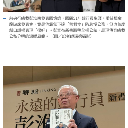
前央行總裁彭淮南發表回憶錄，回顧51年銀行員生涯。愛徒楊金
龍缺席發表會，竟是他霸氣下達「禁假令」防怠慢公務，但也首度
鬆口讚楊表現「很好」。彭宣布新書版稅全捐公益，展現傳奇總裁
公私分明的溫暖風範。 （圖／記者師瑞德攝影）