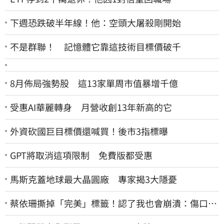
下週恐跌破半年線！他：空頭大屠殺剛開始
不是群聯！ 記憶體它靠這技術目標價破千
8月佈局強勢股 這13家單周市值暴增千億
受惠AI華麗轉身 月營收創13年新高的它
外資砍國巨目標價還喊買！後市3指標曝
GPT將取消這項限制 免費版都受惠
馬斯克蓋地球最大晶圓廠 專家揭3大隱憂
蔡依珊撕掉「完美」標籤！認了我也會崩潰：傷口終
究會癒合