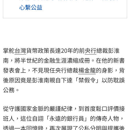
心繫公益
掌舵
台灣
貨幣政策長達20年的前
央行
總裁
彭淮
南
，將半世紀的金融生涯濃縮成冊。在他的新書
發表會上，不見現任央行總裁
楊金龍
的身影，背
後原因竟是彭淮南親自下達「禁假令」以防耽誤
公務。
從守護國家金脈的嚴謹紀律，到首度鬆口評價接
班人，這位自詡「永遠的銀行員」的傳奇人物，
透過一本回憶錄，再次展現了公私分明與提攜後