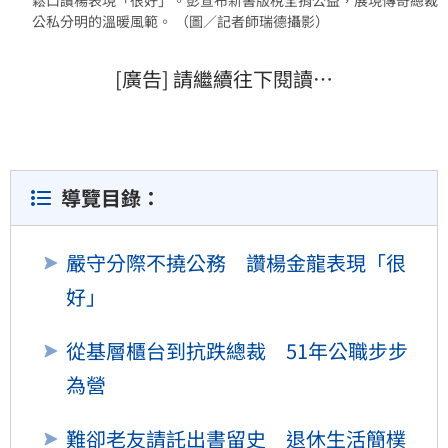
公私分明的溫暖風範。 （圖／記者師瑞德攝影）
[廣告] 請繼續往下閱讀…
導覽目錄：
嚴守分際不撓公務 讚楊金龍表現「很
好」
從基層櫃台到抗跌總裁 51年公職步步
為營
難卻老友請託出書留史 退休生活簡樸