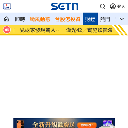
登入
即時
颱風動態
台股怎投資
財經
熱門
影音
人真
漢光42／實施炊爨演練 官兵便當菜色曝
2刷《
光
扁