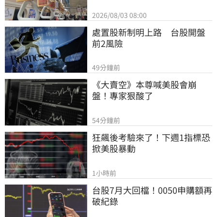
2026/08/03 08:00
處置股新制明上路　台股開盤
前2風險
49分鐘前
《大賣空》本尊喊美股會崩
盤！專家狠酸了
54分鐘前
狂飆後考驗來了！下週1指標恐
掀美股暴動
1小時前
台股7月大回檔！0050申購額再
破紀錄