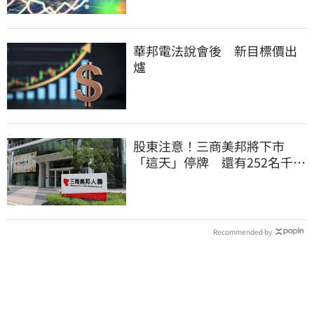
華邦電法說會後 新目標價出
爐
股東注意！三商美邦將下市
「這天」停牌 還有252名千張
大戶
Recommended by