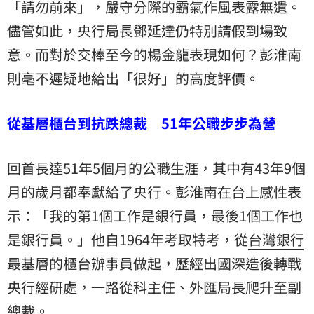
「請勿前來」，嚴守分際的霸氣作風表露無遺。
儘管如此，央行局長鄧延達仍特別請假到場致
意。而對於交棒至今的楊金龍表現如何？彭淮南
則毫不遲疑地給出「很好」的高度評價。
從基層櫃台到抗跌總裁 51年公職步步為營
回首長達51年5個月的公職生涯，其中有43年9個
月的歲月都奉獻給了央行。彭淮南在台上感性表
示：「我的第1個工作是銀行員，最後1個工作也
是銀行員。」他自1964年考取特考，從
台灣銀行
最基層的櫃台辦事員做起，歷經出國深造後轉戰
央行經研處，一路從科主任、外匯局長爬升至副
總裁。