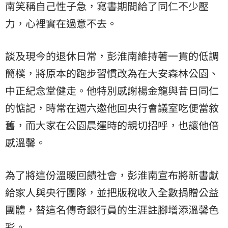
南笑稱自己性子急，寫書期間給了同仁不少壓
力，心裡實在過意不去。
談及現今的退休日常，彭淮南維持著一貫的低調
簡樸，將原本的跑步習慣改為在大安森林公園、
中正紀念堂健走。他特別感謝楊金龍與昔日同仁
的惦記，時常在週六邀他回央行會議室吃便當敘
舊，而大家在公園晨運時的親切招呼，也讓他倍
感溫馨。
為了將這份溫暖回饋社會，彭淮南宣布將新書獻
給家人與央行團隊，並把版稅收入全數捐贈公益
團體，替這名傳奇銀行員的生涯註腳增添溫馨色
彩。