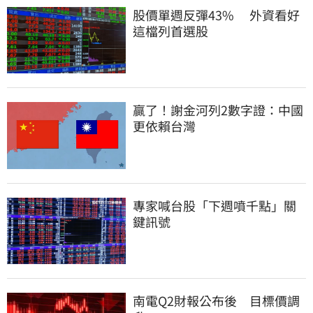
股價單週反彈43%　 外資看好
這檔列首選股
贏了！謝金河列2數字證：中國
更依賴台灣
專家喊台股「下週噴千點」關
鍵訊號
南電Q2財報公布後　目標價調