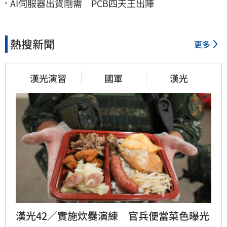
AI伺服器出貨剛需 PCB四天王出陣
熱搜新聞
更多
漢光演習
國軍
漢光
漢光42／實施炊爨演練　官兵便當菜色曝光