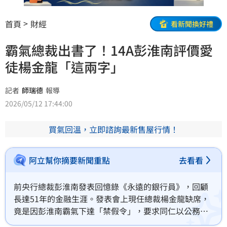
首頁
財經
看新聞換好禮
霸氣總裁出書了！14A彭淮南評價愛
徒楊金龍「這兩字」
記者
師瑞德
報導
2026/05/12 17:44:00
買氣回溫，立即諮詢最新售屋行情！
阿立幫你摘要新聞重點
去看看
前央行總裁彭淮南發表回憶錄《永遠的銀行員》，回顧
長達51年的金融生涯。發表會上現任總裁楊金龍缺席，
竟是因彭淮南霸氣下達「禁假令」，要求同仁以公務為
重，嚴守分際的作風令人敬佩，他也首度公開稱讚接班