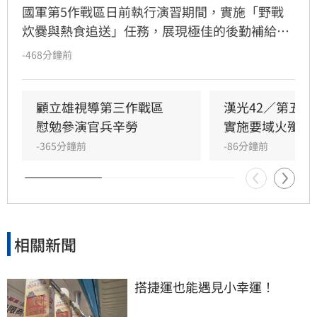
國軍第5作戰區日前執行演習期間，實施「野戰
炊爨與熱食追送」任務，展現極佳的後勤補給能
力。面對野外環境烹調限制，食勤官兵不僅克服
-468分鐘前
設備與火力挑戰，更靈活運用多種烹調手法，確
保每餐營養均衡。為精準傳遞熱食，官兵凌晨三
點即展開備料，並針對運輸特性調整餐點，減少
顧立雄視導第三作戰區　
漢光42／第五
湯汁以防滲漏。透過高效的機動追送車隊，將熱
慰勉參演官兵辛勞
實施要域火殲演
騰騰的餐點送抵前線戰術陣地，在嚴酷演習環境
-365分鐘前
-86分鐘前
下，成功維繫官兵體力，為國家安全發揮堅強戰
力，體現國軍後勤支援的高專業度與韌性。
相關新聞
搭捷運也能遇見小幸運！