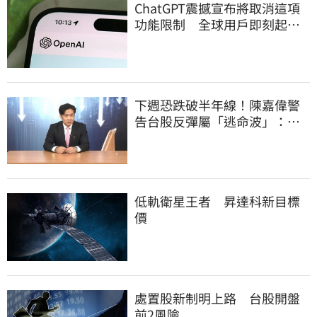
ChatGPT震撼宣布將取消這項
功能限制 全球用戶即刻起
「免費」用到飽
下週恐跌破半年線！陳嘉偉警
告台股反彈屬「逃命波」：空
頭大屠殺剛開始
低軌衛星王者 昇達科新目標
價
處置股新制明上路 台股開盤
前2風險