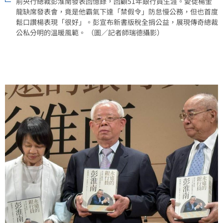
前央行總裁彭淮南發表回憶錄，回顧51年銀行員生涯。愛徒楊金
龍缺席發表會，竟是他霸氣下達「禁假令」防怠慢公務，但也首度
鬆口讚楊表現「很好」。彭宣布新書版稅全捐公益，展現傳奇總裁
公私分明的溫暖風範。 （圖／記者師瑞德攝影）