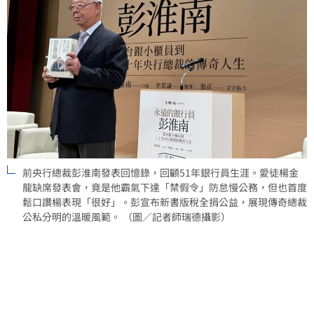
前央行總裁彭淮南發表回憶錄，回顧51年銀行員生涯。愛徒楊金
龍缺席發表會，竟是他霸氣下達「禁假令」防怠慢公務，但也首度
鬆口讚楊表現「很好」。彭宣布新書版稅全捐公益，展現傳奇總裁
公私分明的溫暖風範。 （圖／記者師瑞德攝影）