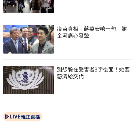
疫苗真相！蔣萬安嗆一句　謝
金河痛心發聲
別想躲在受害者3字後面！她要
慈濟給交代
現正直播