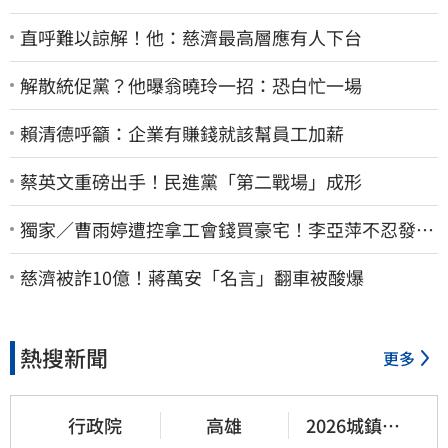
直呼難以諒解！他：慈濟最高層應有人下台
解散統促黨？他曝翁曉玲一招：恐白忙一場
賴清德呼籲：企業有賺錢就該幫員工加薪
蔡英文重磅出手！民進黨「第二戰場」成形
獨家／曹雨婷遭控拿工會錢買豪宅！李亞萍不忍發
聲：余天管工會都貼錢
慈濟被詐10億！蔣萬安「名言」翻車被酸爆
熱搜新聞
更多
行政院
高雄
2026城鎮韌