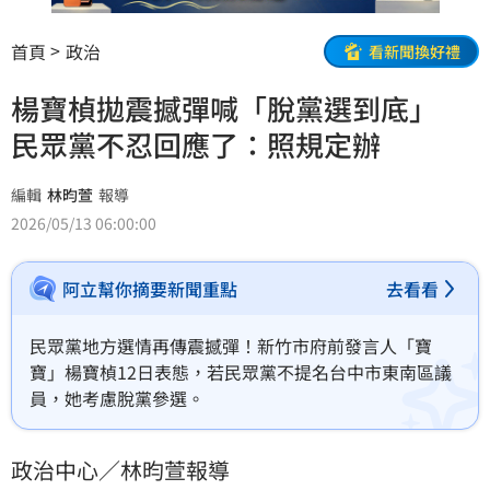
首頁
政治
看新聞換好禮
楊寶楨拋震撼彈喊「脫黨選到底」
民眾黨不忍回應了：照規定辦
編輯
林昀萱
報導
2026/05/13 06:00:00
阿立幫你摘要新聞重點
去看看
民眾黨地方選情再傳震撼彈！新竹市府前發言人「寶
寶」楊寶楨12日表態，若民眾黨不提名台中市東南區議
員，她考慮脫黨參選。
政治中心／林昀萱報導