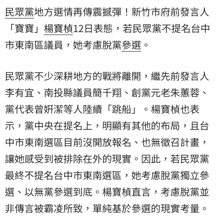
民眾黨
地方選情再傳震撼彈！新竹市府前發言人
「寶寶」
楊寶楨
12日表態，若民眾黨不提名台中
市東南區議員，她考慮脫黨
參選
。
民眾黨不少深耕地方的戰將離開，繼先前發言人
李有宜、南投縣議員簡千翔、創黨元老朱蕙蓉、
黨代表曾姸潔等人陸續「跳船」。楊寶楨也表
示，黨中央在提名上，明顯有其他的布局，且台
中市東南選區目前沒開放報名、也無徵召計畫，
讓她感受到被排除在外的現實。因此，若民眾黨
最終不提名台中市東南選區，她考慮脫黨獨立參
選、以無黨參選到底。楊寶楨直言，考慮脫黨並
非傳言被霸凌所致，單純基於參選的現實考量。