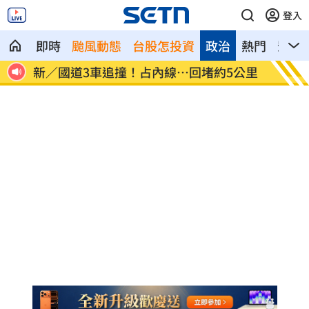
登入
即時
颱風動態
台股怎投資
政治
熱門
影音
警1事
新／國道3車追撞！占內線…回堵約5公里
韓男怕