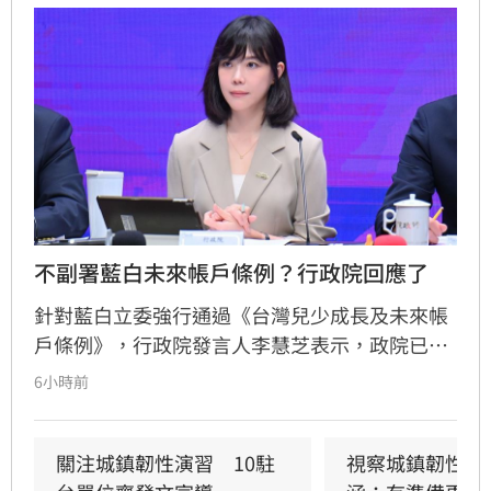
性演習
不副署藍白未來帳戶條例？行政院回應了
針對藍白立委強行通過《台灣兒少成長及未來帳
戶條例》，行政院發言人李慧芝表示，政院已收
到三讀函文，強調編列預算為行政院憲政職權，
6小時前
將採取必要作為維護憲政秩序。政府推動「台灣
人口對策新戰略」，包含每月五千元成長津貼，
並強調行政院版透過弱勢對存能落實公平正義，
關注城鎮韌性演習　10駐
視察城鎮韌性演