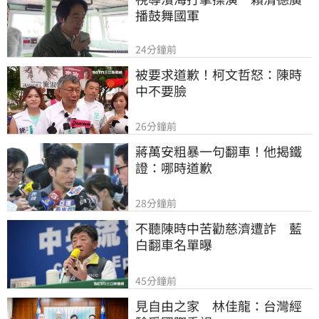
播鼓舞國軍
24分鐘前
被要求道歉！柯文哲怒：陳時
中不要臉
26分鐘前
蔣萬安粗暴一句翻車！他揭鐵
證：哪時道歉
28分鐘前
不聽陳時中苦勸慈濟遭詐　藍
白翻車名單曝
45分鐘前
見自由之家　林佳龍：台灣經