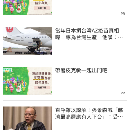
PR
當年日本捐台灣AZ疫苗真相
曝！專為台灣生產 他嘆：藍
白說是日本不要的
帶著皮克敏一起出門吧
PR
直呼難以諒解！張景森喊「慈
濟最高層應有人下台」：受害
者是捐款的大眾