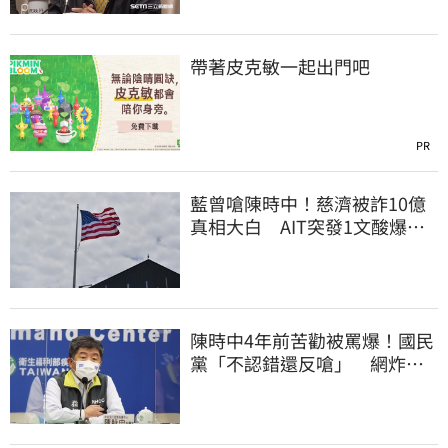
帶著皮克敏一起出門吧
PR
藍曾嗆陳時中！慈濟被詐10億
真相大白 AIT突發1文酸爆…
他笑：真的很會
陳時中4年前苦勸被罵爆！國民
黨「不認錯還反嗆」 網炸
鍋：道歉很難？