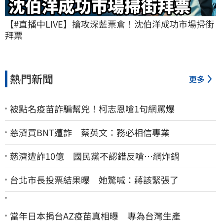
【#直播中LIVE】搶攻深藍票倉！沈伯洋成功市場掃街
拜票
熱門新聞
更多
被點名疫苗詐騙幫兇！柯志恩嗆1句網罵爆
慈濟買BNT遭詐 蔡英文：務必相信專業
慈濟遭詐10億 國民黨不認錯反嗆⋯網炸鍋
台北市長投票結果曝 她驚喊：蔣該緊張了
當年日本捐台AZ疫苗真相曝 專為台灣生產