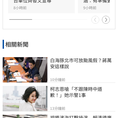
避免在野黨版本加劇貧富差距。此外，政府同步
台單位齊發文宣導
涵：有準備更安
推動育兒留停六加三、延長婚產假等多項配套措
8小時前
9小時前
施，建構完善支持體系。政院重申，國家政策規
劃需具備整體性，針對立法院侵害預算編製權的
作為，將持續捍衛憲法賦予的權限，確保政策有
效執行以回應少子女化挑戰。
相關新聞
白海豚北市可放颱風假？蔣萬
安這樣說
10分鐘前
柯志恩嗆「不跟陳時中道
歉！」她示警1事
13分鐘前
視導濱海打擊操演　賴清德廣