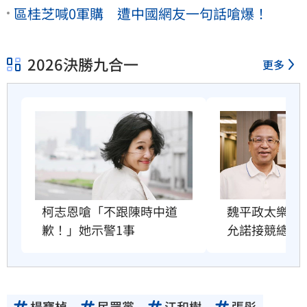
區桂芝喊0軍購 遭中國網友一句話嗆爆！
2026決勝九合一
更多
柯志恩嗆「不跟陳時中道
魏平政太樂觀
歉！」她示警1事
允諾接競總主
楊寶楨
民眾黨
江和樹
張彤