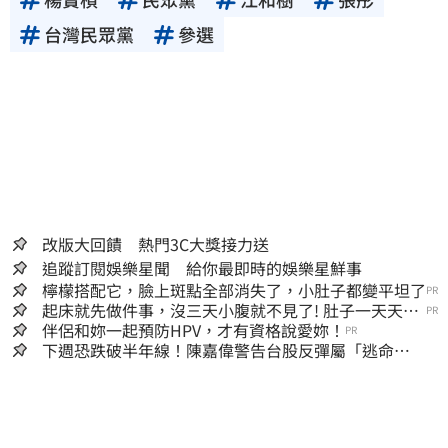
台灣民眾黨
參選
改版大回饋 熱門3C大獎接力送
追蹤訂閱娛樂星聞 給你最即時的娛樂星鮮事
檸檬搭配它，臉上斑點全部消失了，小肚子都變平坦了
PR
起床就先做件事，沒三天小腹就不見了! 肚子一天天變
PR
小！
伴侶和妳一起預防HPV，才有資格說愛妳！
PR
下週恐跌破半年線！陳嘉偉警告台股反彈屬「逃命
波」：空頭大屠殺剛開始