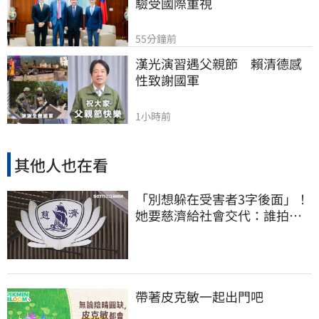
驗受國際重視
55分鐘前
漢光演習遇父親節　賴清德感
性致謝國軍
1小時前
其他人也在看
「別想躲在受害者3字後面」！
她要慈濟給社會交代：誰拍板
付10.6億
帶著皮克敏一起出門吧