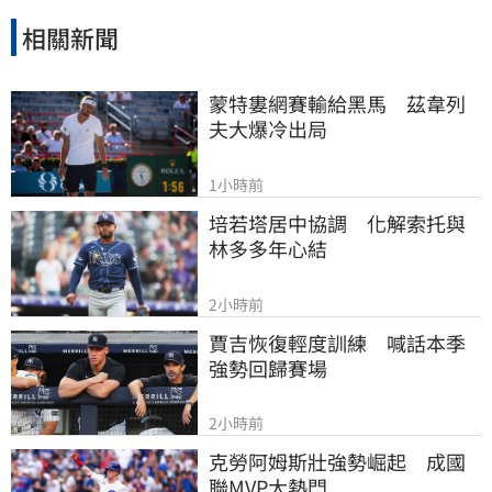
相關新聞
蒙特婁網賽輸給黑馬　茲韋列
夫大爆冷出局
1小時前
培若塔居中協調　化解索托與
林多多年心結
2小時前
賈吉恢復輕度訓練　喊話本季
強勢回歸賽場
2小時前
克勞阿姆斯壯強勢崛起　成國
聯MVP大熱門