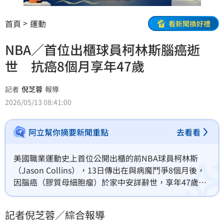
首頁
運動
看新聞換好禮
NBA／首位出櫃球員柯林斯腦癌逝
世 抗癌8個月享年47歲
記者
倪芝蓉
報導
2026/05/13 08:41:00
阿立幫你摘要新聞重點
去看看
美國職業運動史上首位公開出櫃的前NBA球員柯林斯
（Jason Collins），13日傳出在與病魔鬥爭8個月後，
因腦癌（膠質母細胞瘤）於家中安詳辭世，享年47歲。
其家屬隨後透過NBA官方發表聲明，感謝各界在抗癌期
間的祈禱與醫療團隊的照顧，並稱讚他以勇氣改變了無
記者倪芝蓉／綜合報導
數人的生命。