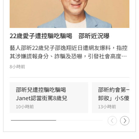
22歲愛子遭控騙吃騙喝　邵昕近況曝
藝人邵昕22歲兒子邵逸翔近日遭網友爆料，指控
其涉嫌謊報身分、詐騙及恐嚇，引發社會高度關
注。隨著風波延燒，邵昕的近況也隨之曝光，據
8小時前
悉他已於三年前移民美國，並與現任妻子
Christina在當地再婚，目前重心轉往海外經營食
品團購生意。林品妤
邵昕兒遭控騙吃騙喝　
邵昕約會第一天
Janet認當街罵8歲兒
卸妝」小S傻眼
10小時前
13小時前