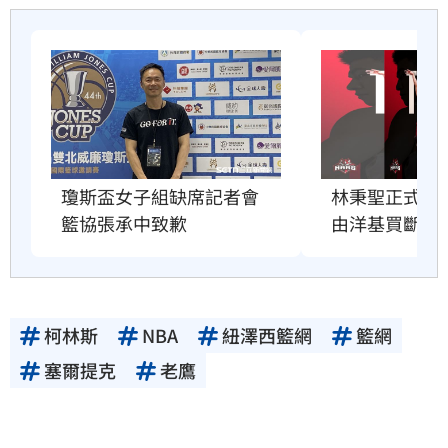
瓊斯盃女子組缺席記者會　
林秉聖正式告
籃協張承中致歉
由洋基買斷合
柯林斯
NBA
紐澤西籃網
籃網
塞爾提克
老鷹