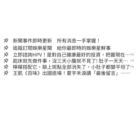
新聞事件即時更新 所有消息一手掌握！
追蹤訂閱娛樂星聞 給你最即時的娛樂星鮮事
立即諮詢HPV！是對自己健康最好的投資，把握現在不
PR
嫌晚！
起床就先做件事，沒三天小腹就不見了! 肚子一天天變
PR
小！
檸檬搭配它，臉上斑點全部消失了，小肚子都變平坦了
PR
王凱《百味》出國退場！夏宇禾淚讀「最後留言」…觀
眾全鼻酸：不是演的