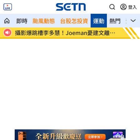
登入
即時
颱風動態
台股怎投資
運動
熱門
影音
究責
攝影爆跳槽李多慧！Joeman憂建文離職
專家：
發聲