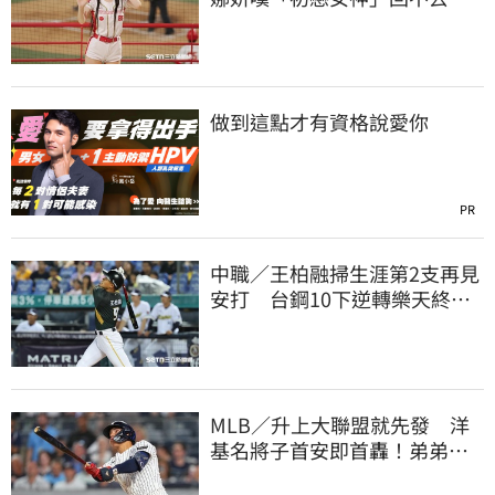
喊話想代言啤酒
做到這點才有資格說愛你
PR
中職／王柏融掃生涯第2支再見
安打 台鋼10下逆轉樂天終止
對戰5連敗
MLB／升上大聯盟就先發 洋
基名將子首安即首轟！弟弟小
聯盟同天炸裂