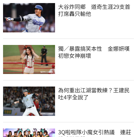
大谷炸同鄉　道奇生涯29支首
打席轟只輸他
獨／暴露搞笑本性　金娜妍嘆
初戀女神崩壞
為何重出江湖當教練？王建民
吐4字全說了
3Q啦啦隊小魔女引熱議　連莊