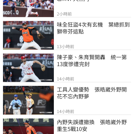
2小時前
味全狂盜4次有玄機　葉總抓到
獅帝芬這點
13小時前
陳子豪、朱育賢開轟　統一第
13度慘遭完封
14小時前
工具人變優勢　張皓崴外野開
花不忘內野夢
14小時前
內野失誤遭撤換　張皓崴外野
重生5戰10安