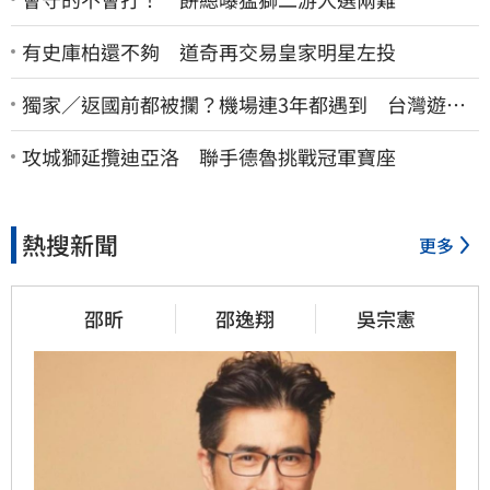
有史庫柏還不夠 道奇再交易皇家明星左投
獨家／返國前都被攔？機場連3年都遇到 台灣遊
客：難怪日本觀光這麼強
攻城獅延攬迪亞洛 聯手德魯挑戰冠軍寶座
熱搜新聞
更多
邵昕
邵逸翔
吳宗憲