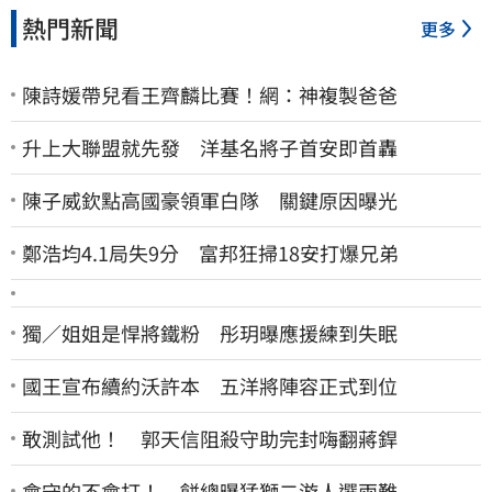
熱門新聞
更多
陳詩媛帶兒看王齊麟比賽！網：神複製爸爸
升上大聯盟就先發 洋基名將子首安即首轟
陳子威欽點高國豪領軍白隊 關鍵原因曝光
鄭浩均4.1局失9分 富邦狂掃18安打爆兄弟
獨／姐姐是悍將鐵粉 彤玥曝應援練到失眠
國王宣布續約沃許本 五洋將陣容正式到位
敢測試他！ 郭天信阻殺守助完封嗨翻蔣銲
會守的不會打！ 餅總曝猛獅二游人選兩難