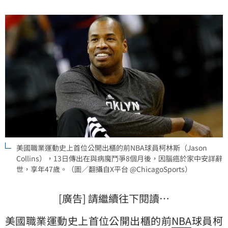
美國職業運動史上首位公開出櫃的前NBA球員柯林斯（Jason
Collins），13日傳出在與病魔鬥爭8個月後，因腦癌於家中安詳辭
世，享年47歲。（圖／翻攝自X平台 @ChicagoSports）
[廣告] 請繼續往下閱讀…
美國職業運動史上首位公開出櫃的前
NBA
球員
柯