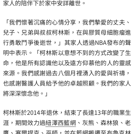
家人的陪伴下於家中安詳離世。
「我們懷著沉痛的心情分享，我們摯愛的丈夫、
兒子、兄弟與叔叔柯林斯，在與膠質母細胞瘤進
行勇敢鬥爭後逝世，」其家人透過NBA發布的聲
明中表示。「柯林斯以意想不到的方式改變了生
命，他是所有認識他以及遠方仰慕他的人的靈感
來源。我們感謝過去八個月裡湧入的愛與祈禱，
也感謝醫護人員給予他的卓越照顧。我們的家人
將深深懷念他。」
柯林斯於2014年退休，結束了長達13年的職業生
涯，期間效力過
紐澤西
籃網
、灰熊、森林狼、
老
鷹
、
塞爾提克
、巫師，並在籃網搬遷至布魯克林