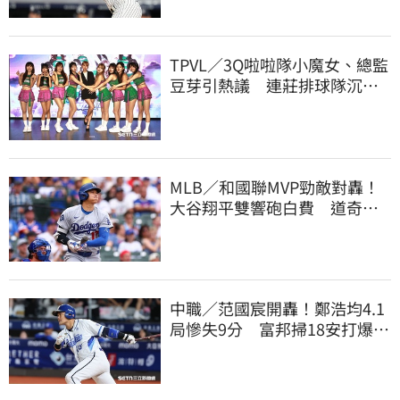
TPVL／3Q啦啦隊小魔女、總監
豆芽引熱議 連莊排球隊沉默6
天發聲了
MLB／和國聯MVP勁敵對轟！
大谷翔平雙響砲白費 道奇連2
系列賽慘遭橫掃
中職／范國宸開轟！鄭浩均4.1
局慘失9分 富邦掃18安打爆兄
弟仍並列墊底