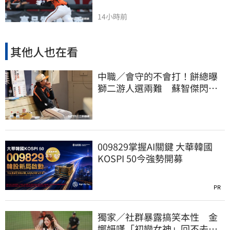
14小時前
其他人也在看
中職／會守的不會打！餅總曝
獅二游人選兩難 蘇智傑閃到
腰最快下週歸隊
009829掌握AI關鍵 大華韓國
KOSPI 50今強勢開募
PR
獨家／社群暴露搞笑本性 金
娜妍嘆「初戀女神」回不去！