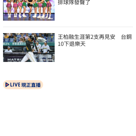
排球隊發聲了
王柏融生涯第2支再見安　台鋼
10下退樂天
現正直播