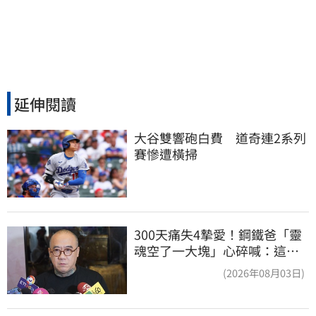
延伸閱讀
大谷雙響砲白費　道奇連2系列
賽慘遭橫掃
300天痛失4摯愛！鋼鐵爸「靈
魂空了一大塊」心碎喊：這輩
子最痛的路
(2026年08月03日)