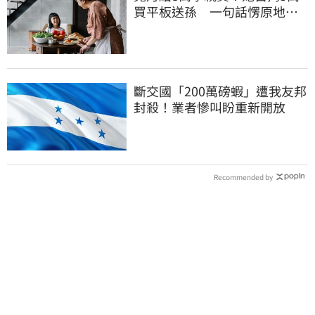
買平板送孫 一句話愣原地
「傷心不已」
斷交國「200萬磅蝦」遭我友邦
封殺！業者慘叫盼重新開放
Recommended by