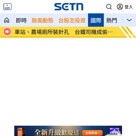
登入
即時
颱風動態
台股怎投資
國際
熱門
影音
玩用
車站、農場廁所裝針孔 台鐵司機成偷拍
下週台
狼
鍵