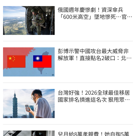
俄國週年慶慘劇！資深傘兵
「600米高空」墜地慘死…官方
噤聲、畫面瘋傳
彭博示警中國攻台最大威脅非
解放軍！直接點名2破口：北京
正悄悄洗腦
台灣好強！2026全球最佳移居
國家排名擠進這名次 狠甩眾多
歐美熱門國家
兒月給8萬孝親費！她自掏5萬