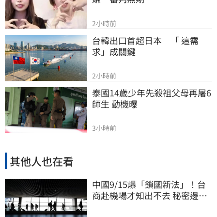
2小時前
台韓出口首超日本　「 這需
求」成關鍵
2小時前
泰國14歲少年先殺祖父母再屠6
師生 動機曝
3小時前
其他人也在看
中國9/15爆「鎖國新法」！台
商赴機場才知出不去 秘密邊控
合法化