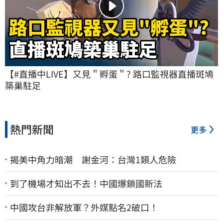
【#直播中LIVE】又見＂孵蛋＂? 路口監視器直播斑鳩
築巢駐足
熱門新聞
更多
揭美中角力暗潮 謝金河：台灣1類人危險
到了機場才知出不去！中國爆鎖國新法
中國攻台非解放軍？外媒點名2破口！