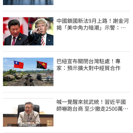
中國鎖國新法9月上路！謝金河
揭「美中角力暗潮」示警：台
灣1類人危險了
巴紐宣布關閉台灣駐處！專
家：預示擴大對中經貿合作
喊一覺醒來就武統！習近平國
師嚇跑台商 至少撤走2500萬份
工作