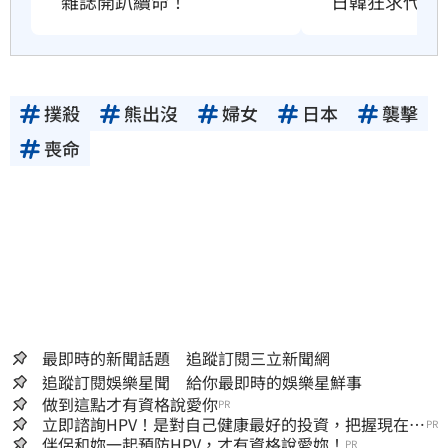
雜誌開趴續命！
日韓狂求代購
撲殺
熊出沒
婦女
日本
襲擊
喪命
最即時的新聞話題 追蹤訂閱三立新聞網
追蹤訂閱娛樂星聞 給你最即時的娛樂星鮮事
做到這點才有資格說愛你
PR
立即諮詢HPV！是對自己健康最好的投資，把握現在不
PR
嫌晚！
伴侶和妳一起預防HPV，才有資格說愛妳！
PR