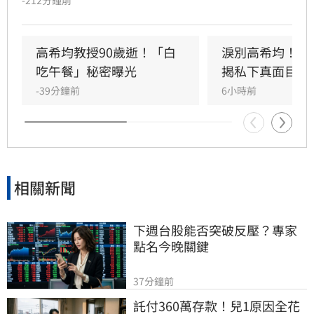
眷村；母親賣掉最後一枚戒指買收音機讓他學英
文，父親更提前退休，替他買下赴美「單程機
票」留學，改變一生。
高希均教授90歲逝！「白
淚別高希均！沈
吃午餐」秘密曝光
揭私下真面目
-39分鐘前
6小時前
相關新聞
下週台股能否突破反壓？專家
點名今晚關鍵
37分鐘前
託付360萬存款！兒1原因全花