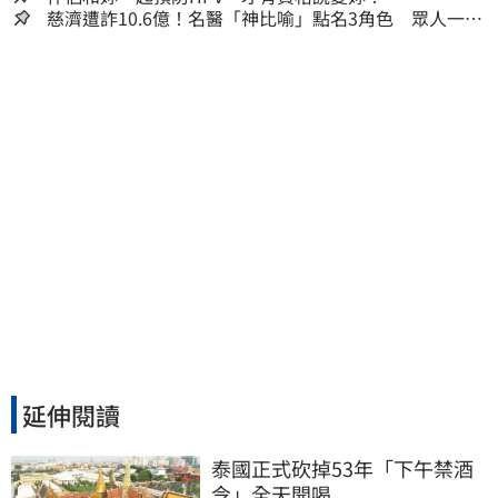
慈濟遭詐10.6億！名醫「神比喻」點名3角色 眾人一看
秒懂讚：好傳神
延伸閱讀
泰國正式砍掉53年「下午禁酒
令」全天開喝