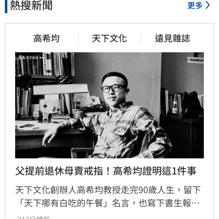
熱搜新聞
更多
高希均
天下文化
遠見雜誌
父提前退休母賣戒指！高希均證明這1件事
天下文化創辦人高希均教授走完90歲人生，留下
「天下哪有白吃的午餐」名言，也寫下書生報國
傳奇。13歲躲戰亂來台，一家七口擠在南港三坪
-212分鐘前