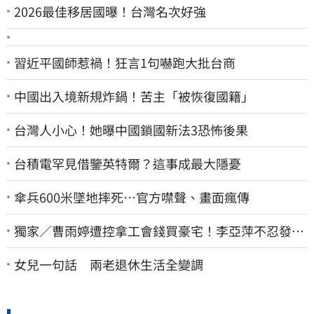
2026最佳移居國曝！台灣名次好強
習近平國師惹禍！狂言1句嚇跑大批台商
中國出入境新規炸鍋！苦主「被恢復國籍」
台灣人小心！她曝中國鎖國新法3恐怖後果
台積電罕見借鑒英特爾？這事成最大隱憂
傘兵600米墜地摔死…官方噤聲、畫面瘋傳
獨家／曹雨婷遭控拿工會錢買豪宅！李亞萍不忍發
聲：余天管工會都貼錢
女兒一句話 兩老退休生活全變調