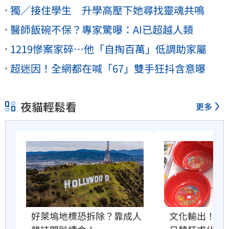
獨／接住學生 升學高壓下她尋找靈魂共鳴
醫師飯碗不保？專家驚曝：AI已超越人類
1219慘案家碎…他「自掏百萬」低調助家屬
超迷因！全網都在喊「67」雙手狂抖含意曝
夜貓輕鬆看
更多
好萊塢地標恐拆除？靠成人
文化輸出！台