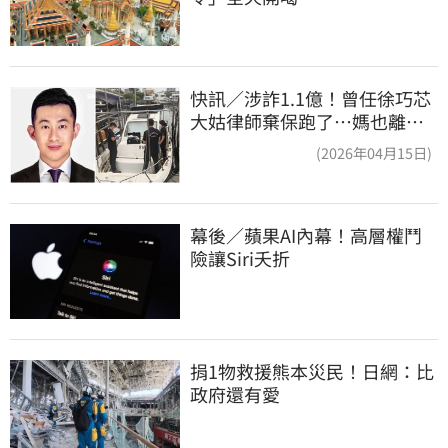
快訊／涉詐1.1億！曾任徐巧芯
大姑律師棄保跑了…媽也離
境 桃檢發通緝
(2026年04月15日)
幕後／蘋果AI內幕！高層權鬥
險讓Siri夭折
捐1物救援熊本災民！日網：比
政府還有愛