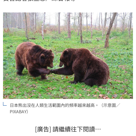
手縣也有一名婦女死於熊爪。
日本熊出沒在人類生活範圍內的頻率越來越高。（示意圖／
PIXABAY）
[廣告] 請繼續往下閱讀…