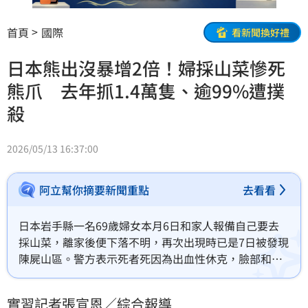
首頁
國際
看新聞換好禮
日本熊出沒暴增2倍！婦採山菜慘死
熊爪 去年抓1.4萬隻、逾99%遭撲
殺
2026/05/13 16:37:00
阿立幫你摘要新聞重點
去看看
日本岩手縣一名69歲婦女本月6日和家人報備自己要去
採山菜，離家後便下落不明，再次出現時已是7日被發現
陳屍山區。警方表示死者死因為出血性休克，臉部和頭
部出現被野獸抓傷的痕跡，因而研判這名女性是遭熊攻
擊致死。而熊攻擊人已經不是第一次，早在一個月前岩
實習記者張宣恩／綜合報導