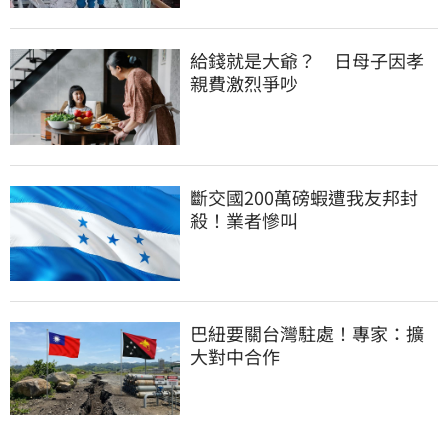
給錢就是大爺？　日母子因孝
親費激烈爭吵
斷交國200萬磅蝦遭我友邦封
殺！業者慘叫
巴紐要關台灣駐處！專家：擴
大對中合作