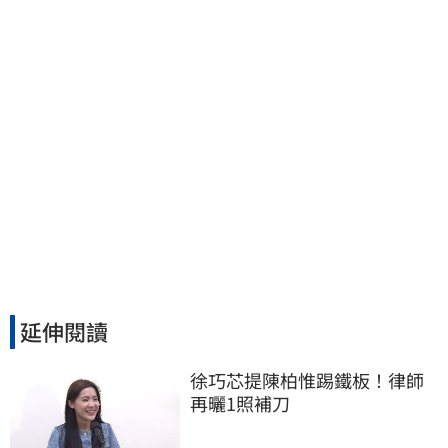
延伸閱讀
徐巧芯提陳柏惟踢鐵板！律師
再曬1照補刀