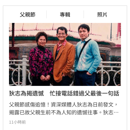
父親節
專輯
照片
狄志為揭遺憾　忙接電話錯過父最後一句話
父親節感傷追憶！資深媒體人狄志為日前發文，
揭露已故父親生前不為人知的遺憾往事。狄志為
透露，父親一生以海為家，兩人相處時間極少，
11小時前
甚至錯過他的婚禮。直到父親罹患胃癌末期，才