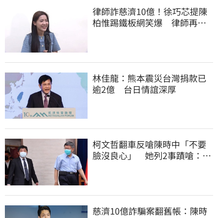
律師詐慈濟10億！徐巧芯提陳
柏惟踢鐵板網笑爆 律師再曬1
照補刀
林佳龍：熊本震災台灣捐款已
逾2億 台日情誼深厚
柯文哲翻車反嗆陳時中「不要
臉沒良心」 她列2事蹟嗆：沒
人比得過你
慈濟10億詐騙案翻舊帳：陳時