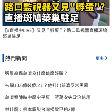
【#直播中LIVE】又見＂孵蛋＂? 路口監視器直播斑鳩
築巢駐足
熱門新聞
更多
張景森轟慈濟為什麼這麼好騙？
被騙10.6億裝傻5年？他抖出慈濟反常黑幕
慈濟案陳時中歷史平反 蔣萬安失政治信用
林佳龍：熊本震災台灣捐款已逾2億