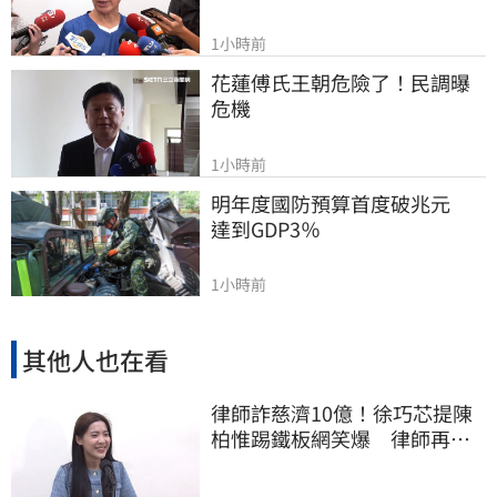
1小時前
花蓮傅氏王朝危險了！民調曝
危機
1小時前
明年度國防預算首度破兆元　
達到GDP3％
1小時前
其他人也在看
律師詐慈濟10億！徐巧芯提陳
柏惟踢鐵板網笑爆 律師再曬1
照補刀