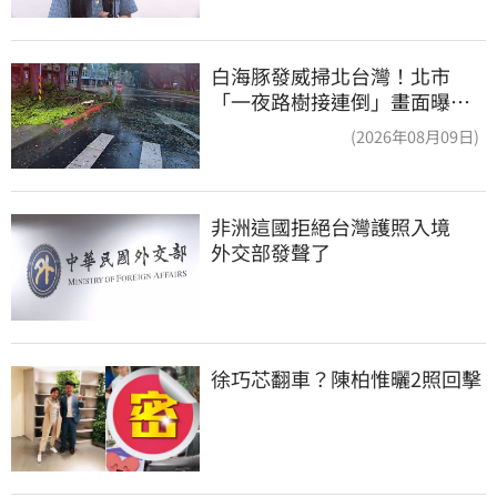
白海豚發威掃北台灣！北市
「一夜路樹接連倒」畫面曝
15米巨樹躺路中央
(2026年08月09日)
非洲這國拒絕台灣護照入境　
外交部發聲了
徐巧芯翻車？陳柏惟曬2照回擊