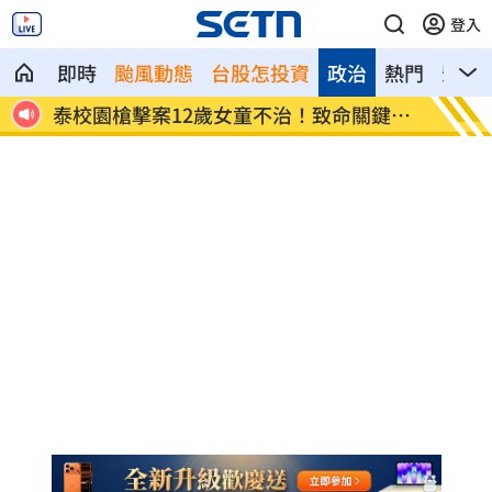
登入
即時
颱風動態
台股怎投資
政治
熱門
影音
遭轟
泰校園槍擊案12歲女童不治！致命關鍵曝
AI性
光
曝