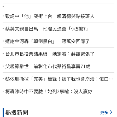
致詞中「他」突衝上台 賴清德笑點接班人
蔡英文親自出馬 他曝民進黨「保5搶7」
遭謝金河轟「顛倒黑白」 蔣萬安回應了
台北市長投票結果曝 她驚喊：蔣該緊張了
父親節辭世 前彰化市代蔡裕昌享壽71歲
蔡依珊撕掉「完美」標籤！認了我也會崩潰：傷口終
究會癒合
柯轟陳時中不要臉！她列2事嗆：沒人贏你
熱搜新聞
更多