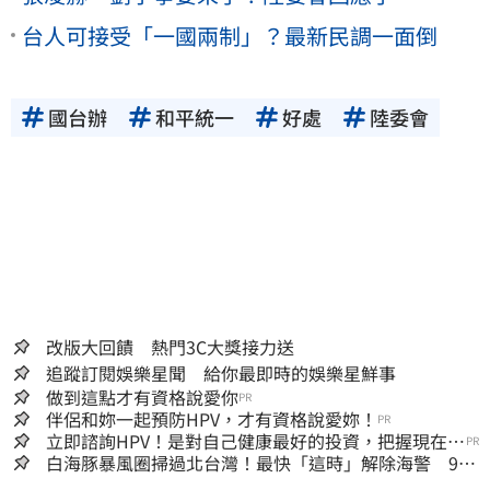
台人可接受「一國兩制」？最新民調一面倒
國台辦
和平統一
好處
陸委會
改版大回饋 熱門3C大獎接力送
追蹤訂閱娛樂星聞 給你最即時的娛樂星鮮事
做到這點才有資格說愛你
PR
伴侶和妳一起預防HPV，才有資格說愛妳！
PR
立即諮詢HPV！是對自己健康最好的投資，把握現在不
PR
嫌晚！
白海豚暴風圈掃過北台灣！最快「這時」解除海警 9日
停班停課一覽