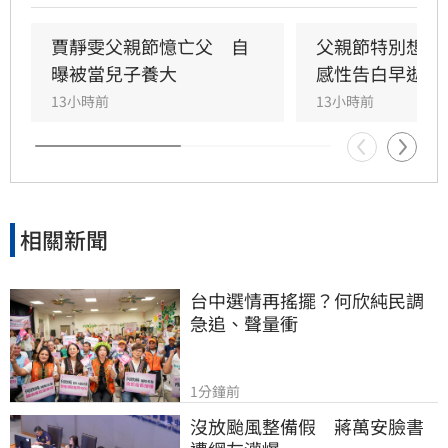
坦承當年曾悄悄現身婚宴現場，因愧對家人只敢
在門外落淚。最讓狄志為心碎的是，當年陪病重
賈靜雯父親節憶亡父　自
父親節特別想他
父親曬太陽時，自己因忙於接工作電話而忽視了
曝被當兒子養大
感性告白早逝父
父親，沒想到那竟是父子最後的相處，父親回房
13小時前
13小時前
後便陷入永眠。這段錯過的對話成為他20年來心
中最深的遺憾，他以此感嘆，有些電話晚點接沒
關係，但錯過的親情與話語，可能再也無法挽
回，呼籲大眾珍惜身邊親人。
相關新聞
台中選情再搖擺？何欣純民調
急追、聲量衝
1分鐘前
沒放颱風整備假　蔣萬安臉書