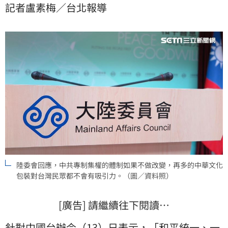
記者盧素梅／台北報導
不做改變，再多的中華文化包裝對台灣民眾都不會有吸
引力。
陸委會回應，中共專制集權的體制如果不做改變，再多的中華文化
包裝對台灣民眾都不會有吸引力。（圖／資料照）
[廣告] 請繼續往下閱讀…
針對中
國台辦
今（13）日表示，「
和平統一
、一