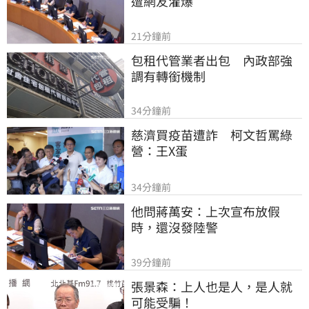
遭網友灌爆
21分鐘前
包租代管業者出包　內政部強
調有轉銜機制
34分鐘前
慈濟買疫苗遭詐　柯文哲罵綠
營：王X蛋
34分鐘前
他問蔣萬安：上次宣布放假
時，還沒發陸警
39分鐘前
張景森：上人也是人，是人就
可能受騙！