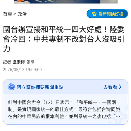
首頁
政治
看新聞換好禮
國台辦宣揚和平統一四大好處！陸委
會冷回：中共專制不改對台人沒吸引
力
記者
盧素梅
報導
2026/05/13 19:09:00
阿立幫你摘要新聞重點
去看看
針對中國台辦今（13）日表示，「和平統一、一國兩
制」是實現國家統一的最佳方式，最符合包括台灣同胞
在內的中華民族的根本利益。並列舉統一之後包括「民
族尊嚴提升，志氣底氣更足，有強大祖國做後盾」等四
大好處，對此，陸委會回應，中共專制集權的體制如果