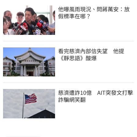
他曝風雨現況、問蔣萬安：放
假標準在哪？
看完慈濟內部信失望　他提
《靜思語》酸爆
慈濟遭詐10億　AIT突發文打擊
詐騙網笑翻