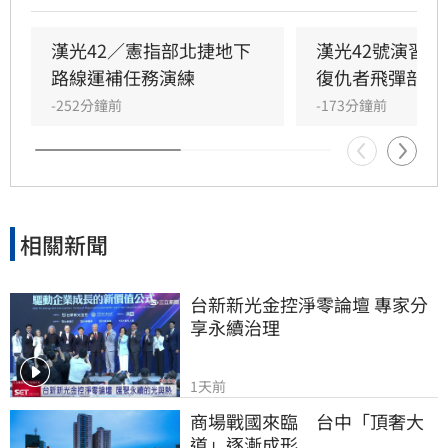
外，陸軍58砲指部海馬士多管火箭執行跨區增
援，在風雨中迅速抵達戰術位置，展現高機動性
漢光42／憲指部北捷地下
漢光42號演習
與精準遠程打擊力。
路線運補任務演練
復仇者飛彈部隊
-252分鐘前
-173分鐘前
相關新聞
台新新光金控淨零論壇 專家分
享永續治理
1天前
商場戰國來臨　台中「頂奢大
道」逐漸成形