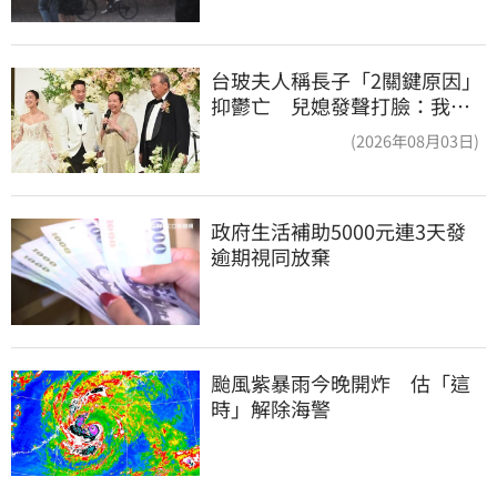
台玻夫人稱長子「2關鍵原因」
抑鬱亡 兒媳發聲打臉：我從
來不信⋯
(2026年08月03日)
政府生活補助5000元連3天發 
逾期視同放棄
颱風紫暴雨今晚開炸　估「這
時」解除海警