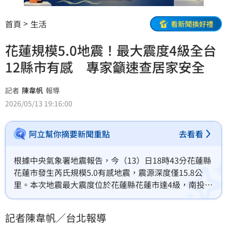
首頁
生活
看新聞換好禮
花蓮規模5.0地震！最大震度4級全台
12縣市有感 專家籲速查居家安全
記者
陳韋帆
報導
2026/05/13 19:16:00
阿立幫你摘要新聞重點
去看看
根據中央氣象署地震報告，今（13）日18時43分花蓮縣
花蓮市發生芮氏規模5.0有感地震，震源深度僅15.8公
里。本次地震最大震度位於花蓮縣花蓮市達4級，南投縣
3級，台中與宜蘭2級，其餘包括桃園、新竹、台北等地
區亦有1級感震。由於屬極淺層地震，全台多地均有明顯
記者陳韋帆／台北報導
震感，提醒民眾留意餘震並注意居家安全檢查。（陳韋