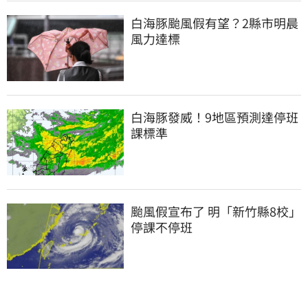
白海豚颱風假有望？2縣市明晨
風力達標
白海豚發威！9地區預測達停班
課標準
颱風假宣布了 明「新竹縣8校」
停課不停班