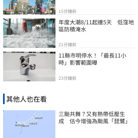
15分鐘前
年度大潮8/11起連5天　低窪地
區防積淹水
21分鐘前
11縣市明停水！「最長11小
時」影響範圍曝
23分鐘前
其他人也在看
三颱共舞？又有熱帶低壓生
成 估今增強為颱風「琵鷺」