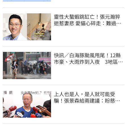
靈性大螯蝦跳缸亡！張元瀚猝
逝惹妻悲 愛貓心碎走：難過不
比我們少
快訊／白海豚颱風甩尾！12縣
市豪、大雨炸到入夜 3地區有
大豪雨
上人也是人，是人就可能受
騙！張景森給兩建議：盼慈濟
展開「自淨」