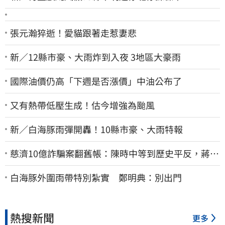
張元瀚猝逝！愛貓跟著走惹妻悲
新／12縣市豪、大雨炸到入夜 3地區大豪雨
國際油價仍高「下週是否漲價」中油公布了
又有熱帶低壓生成！估今增強為颱風
新／白海豚雨彈開轟！10縣市豪、大雨特報
慈濟10億詐騙案翻舊帳：陳時中等到歷史平反，蔣萬
安償還2022政治利息
白海豚外圍雨帶特別紮實 鄭明典：別出門
熱搜新聞
更多