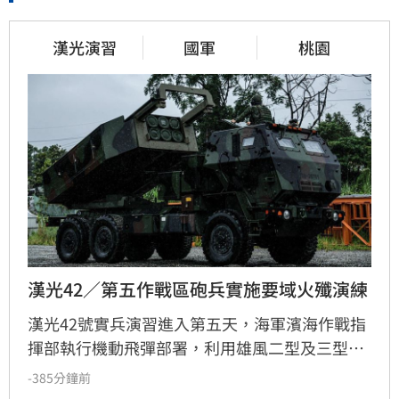
漢光演習
國軍
桃園
漢光42／第五作戰區砲兵實施要域火殲演練
漢光42號實兵演習進入第五天，海軍濱海作戰指
揮部執行機動飛彈部署，利用雄風二型及三型飛
彈扼控關鍵海域；第五作戰區實施「要域火殲」
-385分鐘前
演練，展現砲兵快速應處與戰術轉換效能。此