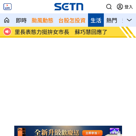
登入
即時
颱風動態
台股怎投資
生活
熱門
影音
生曝
里長表態力挺拚女市長 蘇巧慧回應了
年度大
水