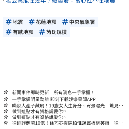
老公寓能住幾年？戴雲發：當心扛不住地震
地震
花蓮地震
中央氣象署
有感地震
芮氏規模
新聞事件即時更新 所有消息一手掌握！
一手掌握明星動態 即刻下載娛樂星聞APP
瞞家人產子藏屍！19歲女大生身分、背景曝光 驚見
「產檢紀錄全空白」
做到這點才有資格說愛你
PR
做到這點才有資格說愛你
PR
律師詐慈濟10億！徐巧芯提陳柏惟踢鐵板網笑爆 律師
再曬1照補刀