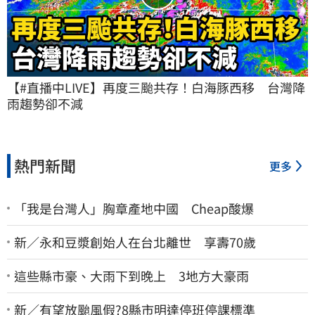
【#直播中LIVE】再度三颱共存！白海豚西移　台灣降
雨趨勢卻不減
熱門新聞
更多
「我是台灣人」胸章產地中國 Cheap酸爆
新／永和豆漿創始人在台北離世 享壽70歲
這些縣市豪、大雨下到晚上 3地方大豪雨
新／有望放颱風假?8縣市明達停班停課標準