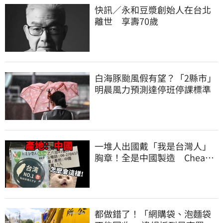
快訊／永和豆漿創始人在台北
離世 享壽70歲
白海豚颱風假有望？「2縣市」
明晨風力預測達停班停課標準
一堆人出國戴「我是台灣人」
胸章！全是中國製造 Cheap
酸：精神分裂
都做錯了！「網購袋、泡麵袋