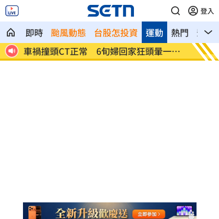
登入
即時
颱風動態
台股怎投資
運動
熱門
影音
一招
致詞中「他」突衝上台 賴清德笑點接班
星宇航
人