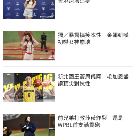
香港跨海追夢
獨／暴露搞笑本性　金娜妍嘆
初戀女神崩壞
新北國王簽周儀翔　毛加恩盛
讚頂尖對抗性
前兄弟打教莎菈炸裂　還是
WPBL首支滿貫砲