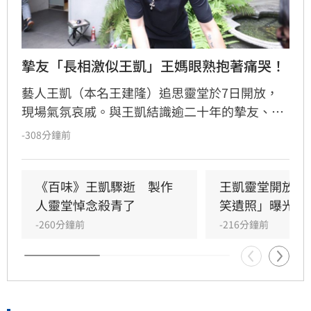
摯友「長相激似王凱」王媽眼熟抱著痛哭！
藝人王凱（本名王建隆）追思靈堂於7日開放，
現場氣氛哀戚。與王凱結識逾二十年的摯友、邱
瓈寬特助Jeff現身協助打點後事。由於兩人外貌
-308分鐘前
神似，王凱母親見到Jeff時悲從中來並相擁落
淚，場面令人鼻酸。得知王凱在台北缺乏親友協
助，演藝圈大姐大邱瓈寬展現義氣，主動承擔治
《百味》王凱驟逝　製作
王凱靈堂開放　
喪事宜並指派Jeff全程留守，陪伴王凱走完人生
人靈堂悼念殺青了
笑遺照」曝光
最後一程。這場深厚的兄弟情誼與邱瓈寬的溫暖
-260分鐘前
-216分鐘前
義舉，成為家屬在面臨驟變時最堅強的後盾，各
界也紛紛對這