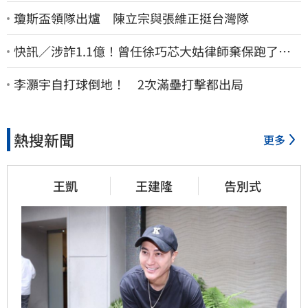
瓊斯盃領隊出爐 陳立宗與張維正挺台灣隊
快訊／涉詐1.1億！曾任徐巧芯大姑律師棄保跑了…
媽也離境 桃檢發通緝
李灝宇自打球倒地！ 2次滿壘打擊都出局
熱搜新聞
更多
王凱
王建隆
告別式