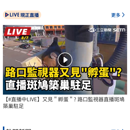
現正直播
更多
【#直播中LIVE】又見＂孵蛋＂? 路口監視器直播斑鳩
築巢駐足