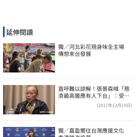
延伸閱讀
獨／河北彩花現身味全主場　
傳想來台發展
直呼難以諒解！張景森喊「慈
濟最高層應有人下台」：受害
者是捐款的大眾
(2017年12月19日)
獨／嘉盈嚮往台灣應援文化　