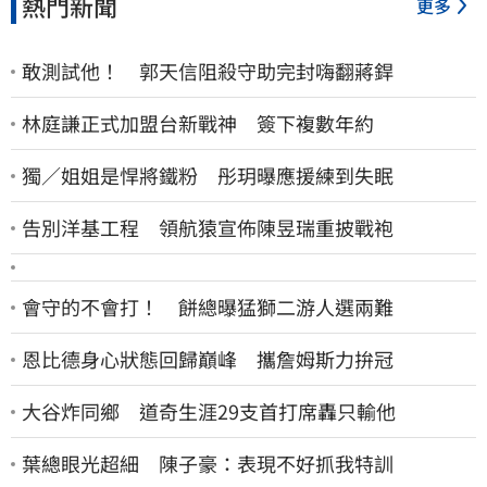
熱門新聞
更多
敢測試他！ 郭天信阻殺守助完封嗨翻蔣銲
林庭謙正式加盟台新戰神 簽下複數年約
獨／姐姐是悍將鐵粉 彤玥曝應援練到失眠
告別洋基工程 領航猿宣佈陳昱瑞重披戰袍
會守的不會打！ 餅總曝猛獅二游人選兩難
恩比德身心狀態回歸巔峰 攜詹姆斯力拚冠
大谷炸同鄉 道奇生涯29支首打席轟只輸他
葉總眼光超細 陳子豪：表現不好抓我特訓