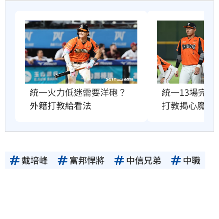
統一火力低迷需要洋砲？　
統一13場完
外籍打教給看法
打教揭心魔難
戴培峰
富邦悍將
中信兄弟
中職