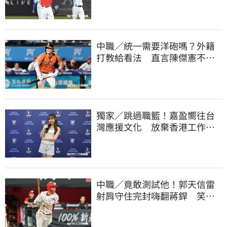
中職／統一需要洋砲嗎？外籍
打教給看法 直言陳傑憲不能
天天4安扛全隊
獨家／跳過職籃！嘉盈嚮往台
灣應援文化 放棄香港工作跨
海徵選mini追夢
中職／竟敢測試他！郭天信雷
射肩守住完封嗨翻蔣銲 笑談
和鋼龍爭三振王