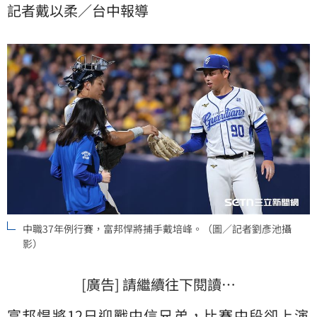
記者戴以柔／台中報導
中職37年例行賽，富邦悍將捕手戴培峰。（圖／記者劉彥池攝
影）
[廣告] 請繼續往下閱讀…
富邦悍將
12日迎戰
中信兄弟
，比賽中段卻上演