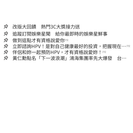
改版大回饋 熱門3C大獎接力送
追蹤訂閱娛樂星聞 給你最即時的娛樂星鮮事
做到這點才有資格說愛你
PR
立即諮詢HPV！是對自己健康最好的投資，把握現在不
PR
嫌晚！
伴侶和妳一起預防HPV，才有資格說愛妳！
PR
黃仁勳點名「下一波浪潮」鴻海集團率先大爆發 台股
這族群全面噴出