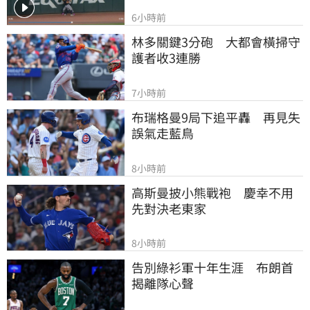
6小時前
林多關鍵3分砲　大都會橫掃守
護者收3連勝
7小時前
布瑞格曼9局下追平轟　再見失
誤氣走藍鳥
8小時前
高斯曼披小熊戰袍　慶幸不用
先對決老東家
8小時前
告別綠衫軍十年生涯　布朗首
揭離隊心聲