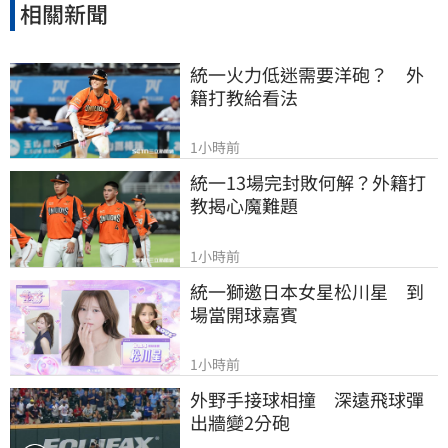
相關新聞
統一火力低迷需要洋砲？　外
籍打教給看法
1小時前
統一13場完封敗何解？外籍打
教揭心魔難題
1小時前
統一獅邀日本女星松川星　到
場當開球嘉賓
1小時前
外野手接球相撞　深遠飛球彈
出牆變2分砲