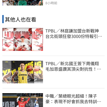
8小時前
其他人也在看
TPBL／林庭謙加盟台新戰神
台北街頭狂發3000份特報引爆
人潮
TPBL／新北國王簽下周儀翔
毛加恩盛讚其頂尖對抗性！盼
助隊衝擊金盃
中職／葉總眼光超細！陳子
豪：表現不好會抓我去特訓
手感回升更要多練