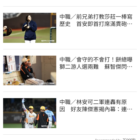
中職／前兄弟打教莎菈一棒寫
歷史 首安即首打席滿貫砲！
還是WPBL第一支
中職／會守的不會打！餅總曝
獅二游人選兩難 蘇智傑閃到
腰最快下週歸隊
中職／林安可二軍連轟有原
因 好友陳傑憲揭內幕：連天
才都願意調整
Recommended by