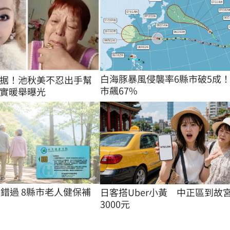
白海豚暴風侵襲率6縣市破5成！
据！池秋美不忍出手幫
市飆67%
實暖舉曝光
別錯過 8縣市老人健保補
日客搭Uber小黃　中正區到故
3000元