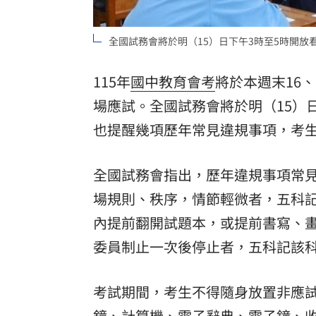
全國試務會將於明（15）日下午3時至5時開放
115年
國中
教育
會考
將於本週末16、
場應試。全國試務會將於明（15）
也提醒幾項歷年常見違規事項，考
全國試務會指出，歷年違規事項常
場規則、秩序，情節輕微者，五科記
內提前翻開試題本，或提前書寫、
委員制止一次後停止者，五科記該科
考試期間，考生不得隨身放置非應
鏡、計算機、電子辭典、電子鐘、