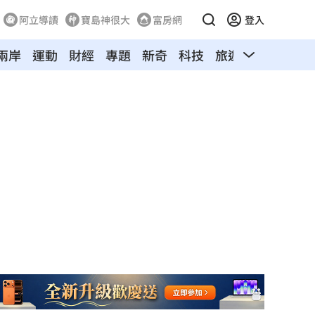
阿立導讀
寶島神很大
富房網
登入
兩岸
運動
財經
專題
新奇
科技
旅遊
汽車
寵物