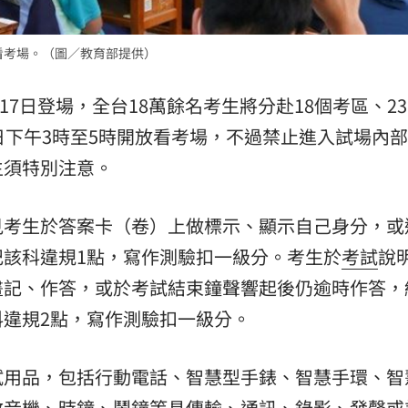
看考場。（圖／教育部提供）
17日登場，全台18萬餘名考生將分赴18個考區、23
日下午3時至5時開放看考場，不過禁止進入試場內
生須特別注意。
見考生於答案卡（卷）上做標示、顯示自己身分，或
該科違規1點，寫作測驗扣一級分。考生於
考試
說
畫記、作答，或於考試結束鐘聲響起後仍逾時作答，
違規2點，寫作測驗扣一級分。
試用品，包括行動電話、智慧型手錶、智慧手環、智
收音機、時鐘、鬧鐘等具傳輸、通訊、錄影、發聲或