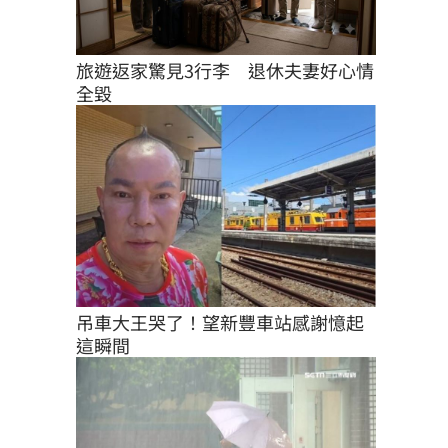
旅遊返家驚見3行李　退休夫妻好心情
全毀
吊車大王哭了！望新豐車站感謝憶起
這瞬間