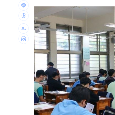
白海豚最快今發海警！專家曝停班停課
「這10檔」領漲狂飆！海外ETF反攻
06:
19歲男上國道「離奇火燒車」3人急逃保
台灣彩券開獎直播中
20:31
LIVE三立+24小時直播
15:27
三立iNEWS新聞台線上直播
18:00
理想混蛋號召粉絲跨海追星吃美食！
18: