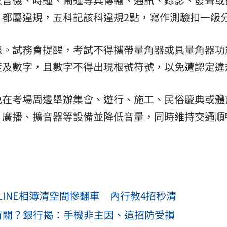
，都屬違規，五科記該科違規2點，寫作測驗扣一級
線。試務會提醒，考試不得攜帶量角器或具量角器功
度及數字，且數字不得出現根號符號，以免遭認定違
免在考場周邊舉辦集會、遊行、施工、民俗慶典或體
、廣播、擴音器等設備並降低音量，同時維持交通順
INE相簿清空間慘翻車 內行教4招秒清
有關？銀行揭：手機非主因、這招防受損