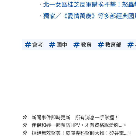
北一女區桂芝反軍購挨抨擊！怒轟
獨家／《愛情萬歲》等多部經典國
會考
國中
教育
教育部
新聞事件即時更新 所有消息一手掌握！
伴侶和妳一起預防HPV，才有資格說愛妳...
PR
拒絕無效醫美！皮膚專科醫師大推：矽谷電...
PR