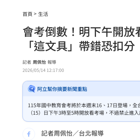
川普簽行政命令！限出生公民權禁生育
首頁
生活
王凱靈堂照惹淚 竟是「送媽媽的禮物
會考倒數！明下午開放
新／國道事故！車卡匝道…駕駛受困、
「這文具」帶錯恐扣分
7縣市大雨特報開轟 白海豚減慢、雨炸
國道傳嚴重事故！2車碰撞「撇頭」3人
記者
周佩怡
報導
2026/05/14 12:17:00
盤前／台指夜盤彈285點 台股拚延續反
阿立幫你摘要新聞重點
美股多收黑！道瓊跌464點 費半小漲39
今迎立秋！「5星座、5生肖」財運旺到
115年國中教育會考將於本週末16、17日登場，全
（15）日下午3時至5時開放看考場，不過禁止進
白海豚恐發陸警？專家曝暴風圈觸陸2關
記者周佩怡／台北報導
網紅肥大叔猝逝！網淚：一直覺得怪
06: