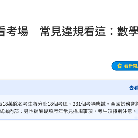
旅遊
06:50
」
06:41
看考場 常見違規看這：數
昏迷
06:39
3天
06:38
送醫
06:24
看新聞
彈
06:21
去
點
06:12
爆
06:10
台18萬餘名考生將分赴18個考區、231個考場應試。全國試務會
入試場內部；另也提醒幾項歷年常見違規事項，考生須特別注意。
鍵
06:08
07