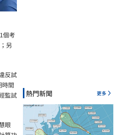
1個考
部；另
違反試
明時間
熱門新聞
更多
經監試
慧眼
計算功