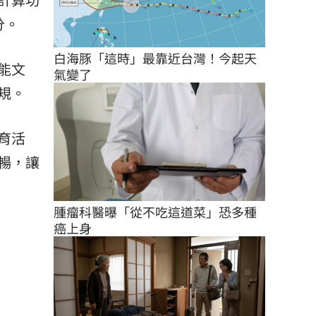
分。
白海豚「這時」最靠近台灣！今起天
能文
氣變了
規。
育活
暢，讓
腫瘤科醫曝「從不吃這道菜」恐多種
癌上身