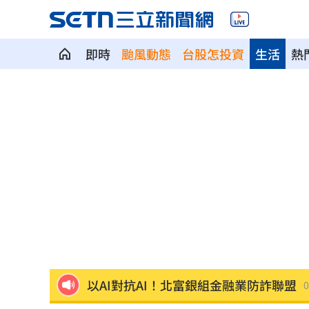
即時
颱風動態
台股怎投資
生活
熱
慈濟遭詐10億 柯文哲當年嗆陳時中慘
揭美中角力暗潮 謝金河：台灣1類人危
車界女神忍7年職場性騷！李冠儀強勢回
醫曝「1情緒」恐是失智症警訊:大腦發炎
平均大賺88%！「10檔」台股老牌基金
以AI對抗AI！北富銀組金融業防詐聯盟
0
肉搜黃爸慘了！惹毛輝達下場曝
06:54