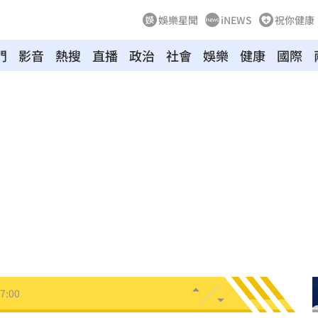
娛樂星聞
iNEWS
祝你健康
門
影音
熱搜
直播
政治
社會
娛樂
健康
國際
翻車
07:17
險
07:13
歸
07:11
中
07:08
07:00
7:00