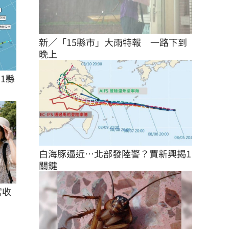
新／「15縣市」大雨特報　一路下到
晚上
1縣
白海豚逼近…北部發陸警？賈新興揭1
關鍵
宮收