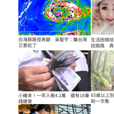
白海豚路徑再變　吳聖宇：離台灣
生活困頓拮
又更近了
田路路 真
65歲以上
小確幸！一早入帳4.2萬　還有18筆
助一次看
錢連發