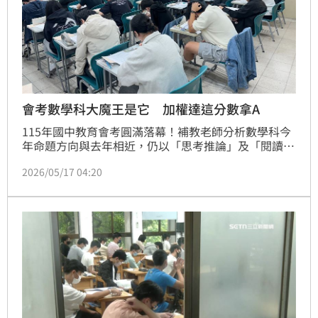
會考數學科大魔王是它 加權達這分數拿A
115年國中教育會考圓滿落幕！補教老師分析數學科今
年命題方向與去年相近，仍以「思考推論」及「閱讀理
解」為核心，生活素養題比例提升，幾何與代數題數大
2026/05/17 04:20
致各半，整體難度屬「中間偏易」。不過由於高分競爭
激烈，預估A++最多只能錯2題。