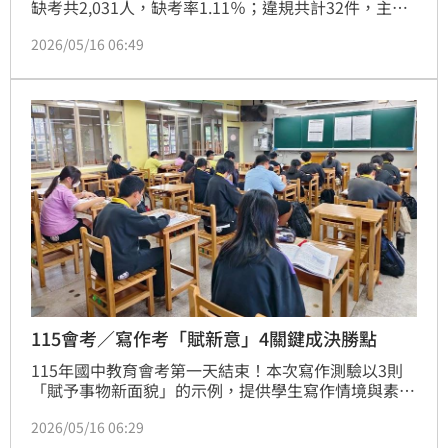
缺考共2,031人，缺考率1.11％；違規共計32件，主要
為提前翻閱試題本或鈴響時仍作答、攜帶非應試用品；
2026/05/16 06:49
另加上上午社會科，合計有5人於試題本、答案卡上畫
畫或造成污損，教育部提醒考生作答時需注意。
115會考／寫作考「賦新意」4關鍵成決勝點
115年國中教育會考第一天結束！本次寫作測驗以3則
「賦予事物新面貌」的示例，提供學生寫作情境與素
材。解題老師指出，題目相當生活化，得高分關鍵除了
2026/05/16 06:29
學生須寫出改變本身外，改變帶來的「價值」及為此付