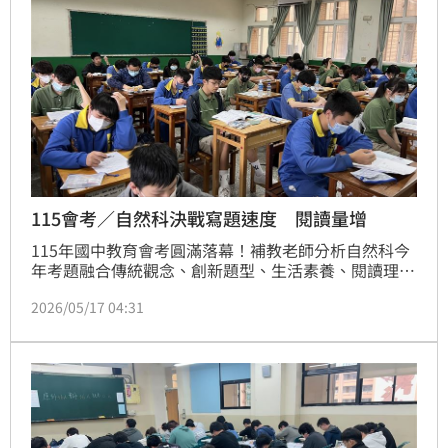
校。
115會考／自然科決戰寫題速度 閱讀量增
115年國中教育會考圓滿落幕！補教老師分析自然科今
年考題融合傳統觀念、創新題型、生活素養、閱讀理解
與實驗探究，可說是「一次考好考滿」，整體是一份兼
2026/05/17 04:31
具素養與鑑別度的試卷。不過由於文字敘述明顯增加，
考生作答時必須一邊閱讀、一邊快速連結知識概念，因
此「寫題速度」成為今年自然科勝負關鍵。