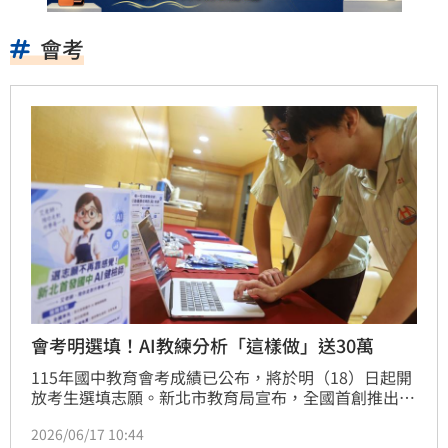
會考
會考明選填！AI教練分析「這樣做」送30萬
115年國中教育會考成績已公布，將於明（18）日起開
放考生選填志願。新北市教育局宣布，全國首創推出
「AI升學輔導教練」服務，即日起至6月30日志願選填
2026/06/17 10:44
截止前，免費開放全市2萬8,930名國三生及家長使用，