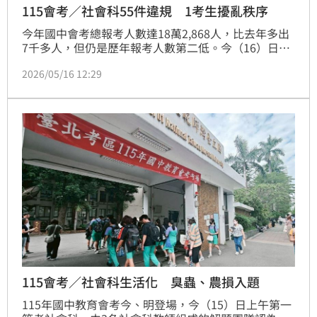
115會考／社會科55件違規 1考生擾亂秩序
今年國中會考總報考人數達18萬2,868人，比去年多出
7千多人，但仍是歷年報考人數第二低。今（16）日由
社會科打頭陣，缺考1,966人，缺考率1.08％，略低於
2026/05/16 12:29
去年1.19％。違規共計55件，同樣低於去年62件，樣
態則與往年無異，主要為提前翻閱試題本、攜帶非應試
用品，其中也包括1例「惡意擾亂試場內、外秩序，情
節嚴重」，3例故意損毀試題本。
115會考／社會科生活化 臭蟲、農損入題
115年國中教育會考今、明登場，今（15）日上午第一