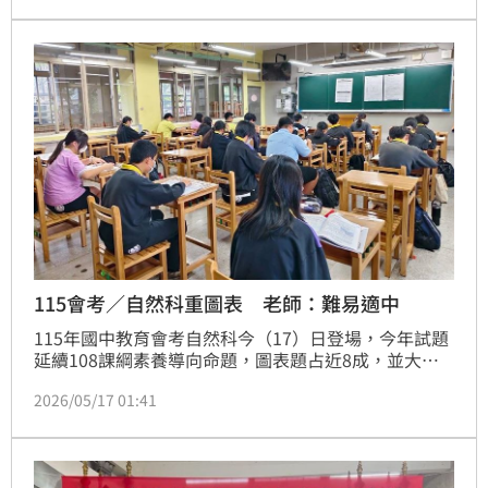
題首度出現4名說話者，以新聞街訪形式呈現，成為今
年一大亮點。
115會考／自然科重圖表 老師：難易適中
115年國中教育會考自然科今（17）日登場，今年試題
延續108課綱素養導向命題，圖表題占近8成，並大量
結合生活情境、環境議題與探究實作，包括酸雨、延長
2026/05/17 01:41
線安全、潮汐時間、網路科學影片等都成為考題素材。
教師分析，今年題目難易適中、具鑑別度，強調學生理
解與應用能力，而非死背公式。