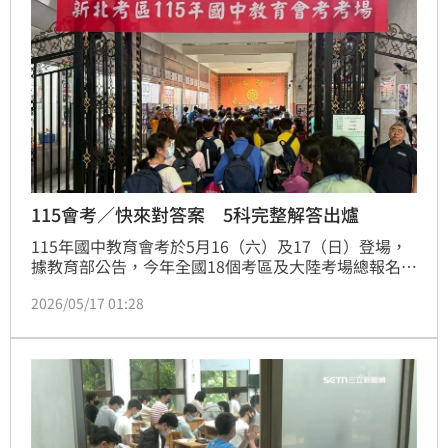
115會考／快來對答案 5科完整解答出爐
115年國中教育會考於5月16（六）及17（日）登場，
據教育部公告，今年全國18個考區及大陸考場總報名人
數計18萬2,868人，與去年的17萬5247人相比，增加
2026/05/17 01:28
7621人。首日考科是社會、數學、國文、寫作；第二
天考科是自然、英語（閱讀）、英語（聽力），國立臺
灣師範大學心理與教育測驗研究發展中心稍早公布五科
完整試題與解答，正確答案以國中教育會考網站公布為
準。