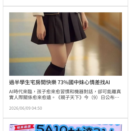
透過AI分析會考成績、興趣及未來發展方向，協助規劃
高中職及五專志願。
過半學生宅房間快樂 73%國中妹心情差找AI
AI時代來臨，孩子愈來愈習慣和機器對話，卻可能離真
實人際關係愈來愈遠。《親子天下》今（9）日公布
「2026國中小學生萬人調查」，發現超過半數學認為
2026/06/09 04:50
待在房間滑手機、追劇或打電動，比和朋友出門更快樂
放鬆；當心情不好時，更有60%學生會向AI傾訴，其中
國中女生高達73%。調查也顯示，感到壓力大、不喜歡
上學的學生比例已連續3年攀升，顯示AI普及之際，孩