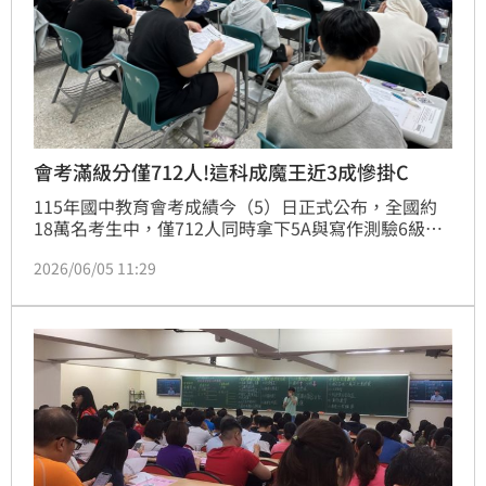
會考滿級分僅712人!這科成魔王近3成慘掛C
115年國中教育會考成績今（5）日正式公布，全國約
18萬名考生中，僅712人同時拿下5A與寫作測驗6級
分，占全體考生0.4%，較去年增加171人，增幅31％，
2026/06/05 11:29
顯示頂尖考生人數有所成長；但仍有1萬490名考生落
在5C，占比5.81%，也較去年增加491人。