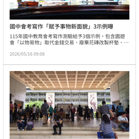
國中會考寫作「賦予事物新面貌」3示例曝
115年國中教育會考寫作測驗給予3個示例，包含園遊
會「以物易物」取代金錢交易、廢棄花磚改製杯墊、盛
產香蕉加工成新產品等，考驗學生如何結合生活經驗
2026/05/16 09:08
「賦予事物新面貌」。