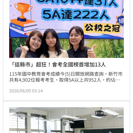
子的孤單感與焦慮感也同步增加。
「這縣市」超狂！會考全國榜首增加13人
115年國中教育會考成績今(5)日開放網路查詢，新竹市
共有4,902位報考考生，取得5A以上共952人，約佔總
考生數2成；其中，5A10+且作文滿級分的全國榜首共
2026/06/05 03:14
有18人，較去年增加13人，成績亮眼。作文表現方
面，今年共有71位學生獲得六級分，較去年增加36
人，展現學生透過文字梳理觀點、表達思辨能力的深厚
底蘊，也讓親師生同感肯定與榮耀。