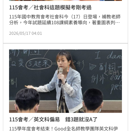
115會考／社會科這題模擬考剛考過
115年國中教育會考社會科今（17）日登場，補教老師
分析，今年試題延續108課綱素養導向，著重圖表判
讀、關鍵字分析與時事結合課程內容，整體難度不高，
2026/05/17 04:01
但更重視學生能否從題目線索快速推論答案，對平時有
練習題目、關注新聞時事的考生而言，高分並不困難。
115會考／英文科偏易 錯3題就沒A了
115學年度會考結束！Good全名師教學團隊英文科伊