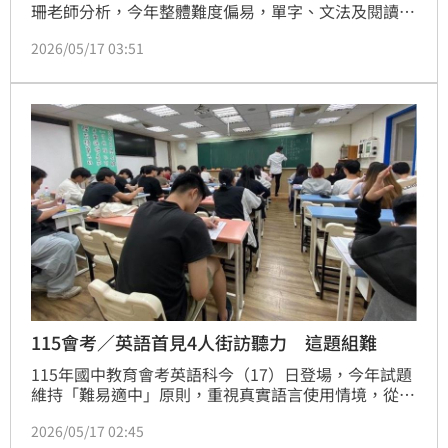
珊老師分析，今年整體難度偏易，單字、文法及閱讀題
多以生活情境出題，文本長度適中、艱澀字不多，屬於
2026/05/17 03:51
「穩定好拿分」的一年。不過也因此高分門檻恐明顯提
高，預估想拿A++最多只能錯1題，A等級考生則可能只
能錯2題。
115會考／英語首見4人街訪聽力 這題組難
115年國中教育會考英語科今（17）日登場，今年試題
維持「難易適中」原則，重視真實語言使用情境，從體
育課改地點、電影院排隊、網路霸凌、鐵路地下化街
2026/05/17 02:45
訪，到冰島語存亡議題都成為考題素材。其中聽力第21