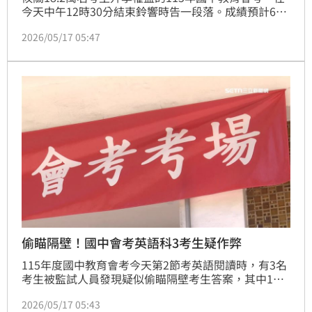
今天中午12時30分結束鈴響時告一段落。成績預計6月
5日開放查詢，作為後續各就學區免試入學依據。
2026/05/17 05:47
偷瞄隔壁！國中會考英語科3考生疑作弊
115年度國中教育會考今天第2節考英語閱讀時，有3名
考生被監試人員發現疑似偷瞄隔壁考生答案，其中1人
承認作弊，都將提送各考區及全國違規事件處理會議討
2026/05/17 05:43
論。