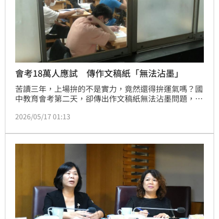
會考18萬人應試 傳作文稿紙「無法沾墨」
苦讀三年，上場拚的不是實力，竟然還得拚運氣嗎？國
中教育會考第二天，卻傳出作文稿紙無法沾墨問題，不
少考生反映稿紙寫不出字，甚至得一支一支測試才能找
2026/05/17 01:13
到能順利出墨的筆。家長憂心，孩子人生重要考試，竟
差點敗給一張紙，也質疑類似情況幾乎年年發生，主辦
單位為何遲遲沒有改善。