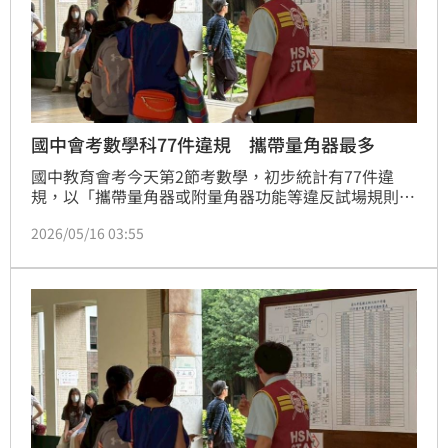
國中會考數學科77件違規 攜帶量角器最多
國中教育會考今天第2節考數學，初步統計有77件違
規，以「攜帶量角器或附量角器功能等違反試場規則之
文具」最多，有45件，比去年明顯增加，目前共啟用3
2026/05/16 03:55
間備用試場。