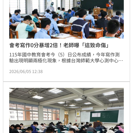
會考寫作0分暴增2倍！老師曝「這致命傷」
115年國中教育會考今（5）日公布成績，今年寫作測
驗出現明顯兩極化現象，根據台灣師範大學心測中心統
計，共有1,262名考生拿下最高6級分，創近3年新高；
2026/06/05 12:38
但同時也有2187人拿到0級分，較去年的753人大增
1434人，增幅逼近2倍。閱卷教師分析，不少學生其實
有想法，卻無法有效轉化成文字表達，成為失分關鍵。