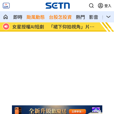
登入
即時
颱風動態
台股怎投資
熱門
影音
熱搜
片挨
防代刀！衛福部祭新規：醫材商嚴禁碰病
外資狂
人
」