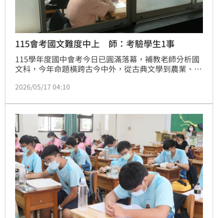
115會考國文難度中上 師：考驗學生1事
115學年度國中會考今日已圓滿落幕，補教老師分析國
文科，今年命題橫跨古今中外，從古典文學到農業、科
技、環境保護、政治與歷史文本皆入題，明顯比去年更
2026/05/17 04:10
強調108課綱跨領域整合與閱讀應用能力。整體難度則
落在「中偏上」，相當考驗學生平時累積與長文閱讀耐
心。