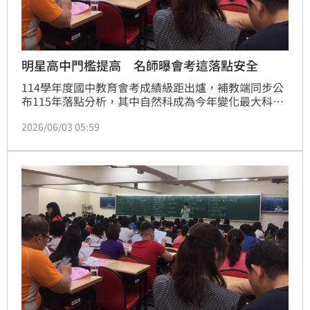
明星高中門檻提高 名師曝會考這落點安全
114學年度國中教育會考成績級距出爐，補教端同步公
布115年落點分析，其中自然科成為今年變化最大科
目，數學與國文則相較去年略為簡單，高分群競爭未見
2026/06/03 05:59
降溫，大臺北與桃竹苗多所明星高中錄取門檻仍維持高
檔，部分學校甚至出現分數微幅上揚。