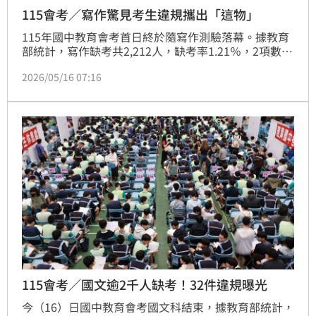
115會考／寫作驚見考生違規攜出「這物」
115年國中教育會考首日終於隨寫作測驗落幕。據教育
部統計，寫作缺考共2,212人，缺考率1.21％，2項數據
均為今日最嚴重；違規共計40件，主要為「提前翻閱試
2026/05/16 07:16
題本或鈴響時仍作答」、「於答案卡（卷）上做標記、
顯示自己身份、輕微違反試場規則」、「故意損壞試題
本，或於答案卡（卷）上挖補、汙損、折疊」；較特別
的違規樣態是有1例「攜出試題本或答案卡」。
115會考／國文逾2千人缺考！32件違規曝光
今（16）日國中教育會考國文科結束，據教育部統計，