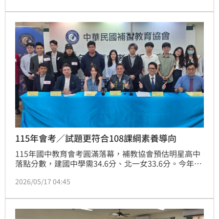
115年會考／試題更符合108課綱素養導向
115年國中教育會考圓滿落幕，補教協會預估明星高中
落點分數，建國中學需34.6分、北一女33.6分。今年試
題難度較去年容易，若想奪下A++級分，各科錯題僅限
2026/05/17 04:45
2題內。考題趨勢緊扣108課綱，強調跨科整合與閱讀
理解，熱門時事如俄烏戰爭、法國臭蟲等皆入題。成績
預計6月5日揭曉，補教業者提醒考生可善用免費落點分
析服務，掌握志願選填先機，祝福學子順利錄取理想學