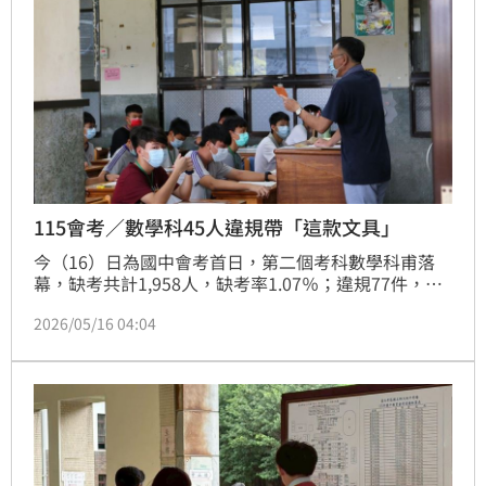
115會考／數學科45人違規帶「這款文具」
今（16）日為國中會考首日，第二個考科數學科甫落
幕，缺考共計1,958人，缺考率1.07％；違規77件，其
中以「攜帶量角器或附量角器功能」45件為大宗，較去
2026/05/16 04:04
年34件增加11件。教育部表示，當下監考老師先以文
字、拍照存證，後續將由試務會審議核定。