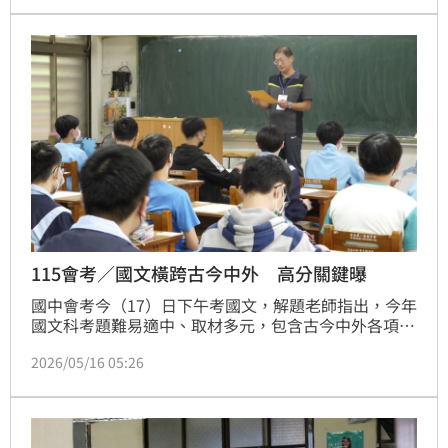
出的「行動」更是重要；若能再帶有「利他」、「社會
責任」的色彩，將能與他人拉開差距。
115會考／國文橫跨古今中外 高分關鍵曝
國中會考今（17）日下午考國文，解題老師指出，今年
國文科考題難易適中、取材多元，包含古今中外各項議
題，如莎士比亞喜劇《第十二夜》、許慎《說文解
2026/05/16 05:26
字》、嚴艾琳詩作〈第二市場的故事味〉，到中東地區
難民移民故事、《聯合國生物多樣性公約》、東非草原
生態變化等都入題，考驗學生語言基礎、文本理解與實
際應用能力。