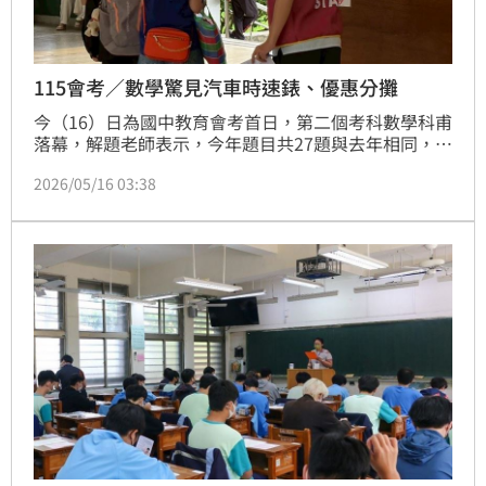
115會考／數學驚見汽車時速錶、優惠分攤
今（16）日為國中教育會考首日，第二個考科數學科甫
落幕，解題老師表示，今年題目共27題與去年相同，試
題具鑑別度，整體「難易適中」、由淺至難，題目內涵
2026/05/16 03:38
兼具生活化、多樣性與概念活用，包括折扣分攤、汽車
時速錶設計、全國用電量推估等。