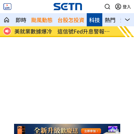
登入
即時
颱風動態
台股怎投資
科技
熱門
影音
命衛
美就業數據爆冷 這信號Fed升息警報降
梅西父
溫
壇