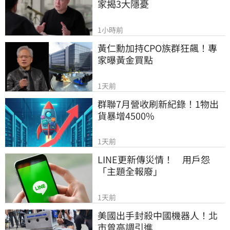
家揭3大隱憂
1小時前
黃仁勳加持CPO族群狂飆！專
家曝黃金買點
1天前
群聯7月營收刷新紀錄！1物出
貨暴增4500%
1天前
LINE更新傳災情！　用戶怨
「主題全報廢」
1天前
美國出手封殺中國機器人！北
市曾高調引進