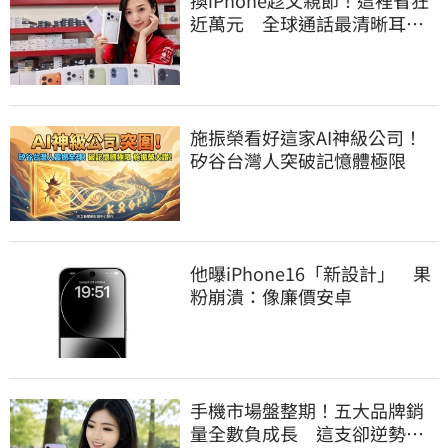
換iPhone趁父親節！這裡省狂
近萬元 全球通話最清晰耳機
登台開賣了
施振榮看好這家AI神級公司！
矽谷台灣人突破記憶體極限
他曝iPhone16「新設計」 果
粉崩潰：像廉價安卓
手機市場盤整期！五大品牌銷
量全數負成長 這支卻逆勢暴