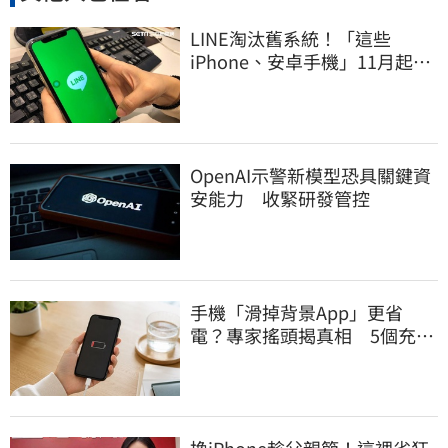
LINE淘汰舊系統！「這些
iPhone、安卓手機」11月起無
法傳訊息
OpenAI示警新模型恐具關鍵資
安能力 收緊研發管控
手機「滑掉背景App」更省
電？專家搖頭揭真相 5個充電
習慣快改掉