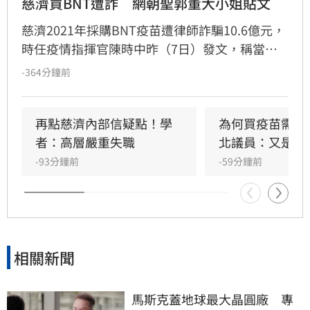
慈濟買BNT遭詐　網朝聖郭董大小姐貼文
慈濟2021年採購BNT疫苗遭律師詐騙10.6億元，
時任疫情指揮官陳時中昨（7日）發文，稱當年
早就苦口婆心要提防掮客，卻遭在野攻擊抹黑；
-364分鐘前
隨後綠營群起跟進，將慈濟受騙歸咎在野，強調
政府從未阻擋民間採購疫苗。然而另一派意見認
為，慈濟固然被當盤子詐騙，但和疫情爆發後疫
再點慈濟內部信疑點！學
為何買疫苗需要
苗確實不足，根本是兩碼事，批評綠營偷換概念
者：高層嚴重失職
北議員：又是中
洗記憶的手法太過粗糙。更有大批網友回顧郭台
-93分鐘前
-59分鐘前
銘2023年「大小姐說不要買」的貼文，認為內容
較符合當初疫苗採購受政治因素卡關或延遲的時
間線 。
相關新聞
馬斯克蓋地球最大晶圓廠　專