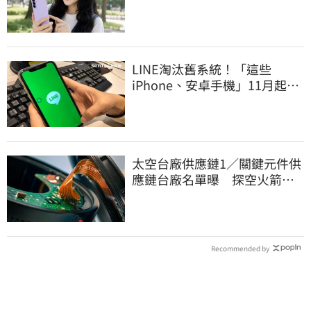
衝33%
LINE淘汰舊系統！「這些
iPhone、安卓手機」11月起無
法傳訊息
太空台廠供應鏈1／關鍵元件供
應鏈台廠名單曝 探空火箭
「島脈」首亮相
Recommended by