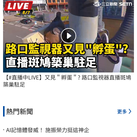
【#直播中LIVE】又見＂孵蛋＂? 路口監視器直播斑鳩
築巢駐足
熱門新聞
更多
AI記憶體發威！ 施振榮力挺這神企