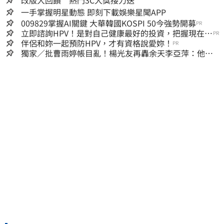
一手掌握明星動態 即刻下載娛樂星聞APP
009829掌握AI關鍵 大華韓國KOSPI 50今強勢開募
PR
立即諮詢HPV！是對自己健康最好的投資，把握現在不
PR
嫌晚！
伴侶和妳一起預防HPV，才有資格說愛妳！
PR
獨家／批曹雨婷帳目亂！楊光友再轟余天李亞萍：他們
工會跟演藝圈沒關