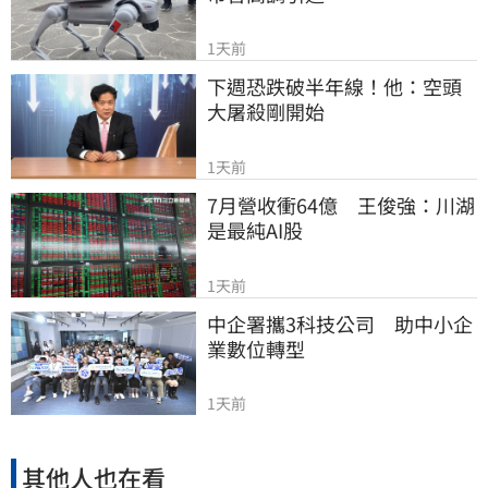
1天前
下週恐跌破半年線！他：空頭
大屠殺剛開始
1天前
7月營收衝64億　王俊強：川湖
是最純AI股
1天前
中企署攜3科技公司　助中小企
業數位轉型
1天前
其他人也在看