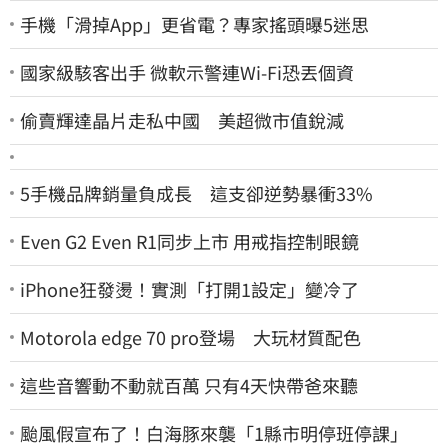
手機「滑掉App」更省電？專家搖頭曝5迷思
國家級駭客出手 微軟示警連Wi-Fi恐丟個資
偷賣輝達晶片走私中國 美超微市值銳減
5手機品牌銷量負成長 這支卻逆勢暴衝33%
Even G2 Even R1同步上市 用戒指控制眼鏡
iPhone狂發燙！實測「打開1設定」變冷了
Motorola edge 70 pro登場 大玩材質配色
這些音響動不動就百萬 只有4天快帶爸來聽
颱風假宣布了！白海豚來襲「1縣市明停班停課」