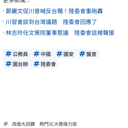
鄭麗文促川普喊反台獨！陸委會重砲轟
川習會談到台灣議題 陸委會回應了
林志玲任文策院董事惹議 陸委會這樣聲援
公務員
中國
國安
盤查
國台辦
陸委會
改版大回饋 熱門3C大獎接力送