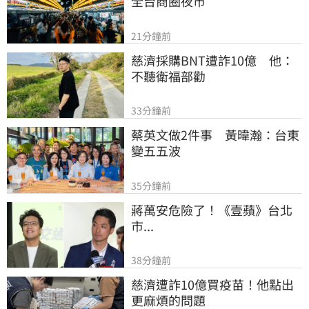
全台商圈夜市
21分鐘前
慈濟採購BNT遭詐10億　他：
不聽衛福部勸
33分鐘前
蔡英文做2件事　黃暐瀚：台東
變五五波
35分鐘前
蔣萬安危險了！《壹蘋》台北
市...
38分鐘前
慈濟遭詐10億買疫苗！他點出
更麻煩的問題