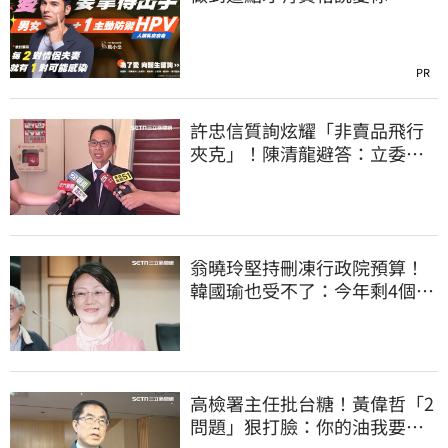
PR
許忠信質詢炫耀「非賣品飛行
夾克」！陳清龍避答：立委質
詢各有專業
翁曉玲堅持刪凍行政院預算！
韓國瑜也受不了：今年剩4個月
你思考一下
高檢署主任批台糖！黃偉哲「2
問題」狠打臉：你的油我要通