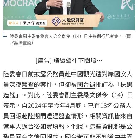
陸委會副主委兼發言人梁文傑今（14）日主持例行記者會。（圖
／翻攝畫面）
[廣告] 請繼續往下閱讀…
陸委會
日前披露
公務員
赴
中國
觀光遭對岸
國安
人
員深夜
盤查
的案件，但卻被
國台辦
批評為「抹黑
造謠」。對此，陸委會副主委梁文傑今（14）日
表示，自2024年至今年4月底，已有13名公務人
員回報赴陸期間遭遇盤查情形，相關資訊皆來自
當事人返台後如實填報。他說，這些資訊都是公
務員回台之後回報的，國台辦可能不知道中共國