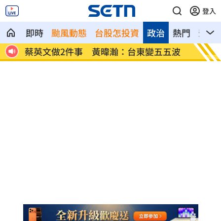
登入
即時
颱風動態
台股怎投資
政治
熱門
影音
福部
蔡英文做2件事 黃暐瀚：台東變五五波
蔣萬安