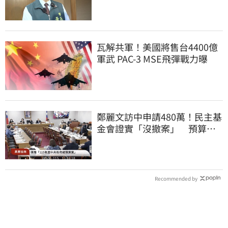
報什麼？
瓦解共軍！美國將售台4400億
軍武 PAC-3 MSE飛彈戰力曝
鄭麗文訪中申請480萬！民主基
金會證實「沒撤案」 預算被
砍960萬
Recommended by