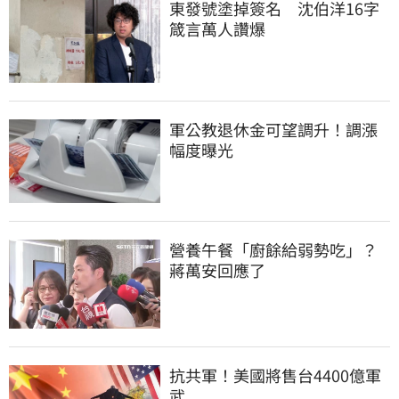
東發號塗掉簽名　沈伯洋16字
箴言萬人讚爆
軍公教退休金可望調升！調漲
幅度曝光
營養午餐「廚餘給弱勢吃」？
蔣萬安回應了
抗共軍！美國將售台4400億軍
武