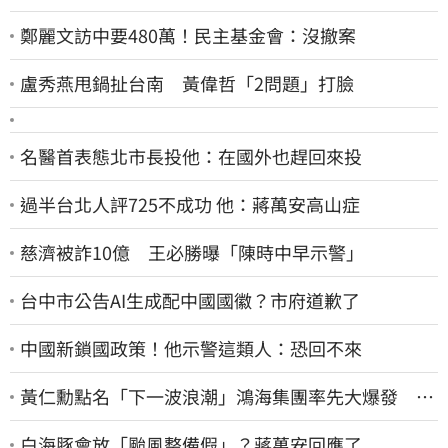
鄭麗文訪中要480萬！民主基金會：沒撤案
盧秀燕甩鍋扯台南 黃偉哲「2問題」打臉
名醫首表態北市長投他：在國外也趕回來投
過半台北人評725不成功 他：蔣萬安高山症
慈濟被詐10億 王必勝曝「陳時中早示警」
台中市公告AI生成配中國國徽？市府道歉了
中國新鎖國政策！他示警這類人：恐回不來
黃仁勳點名「下一波浪潮」鴻海集團率先大爆發 台
股這族群全面噴出
白海豚會放「颱風整備假」？蔣萬安回應了