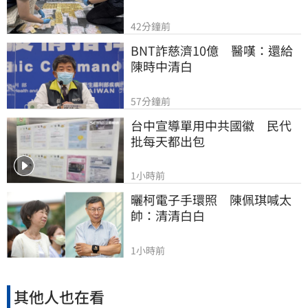
42分鐘前
BNT詐慈濟10億　醫嘆：還給
陳時中清白
57分鐘前
台中宣導單用中共國徽　民代
批每天都出包
1小時前
曬柯電子手環照　陳佩琪喊太
帥：清清白白
1小時前
其他人也在看