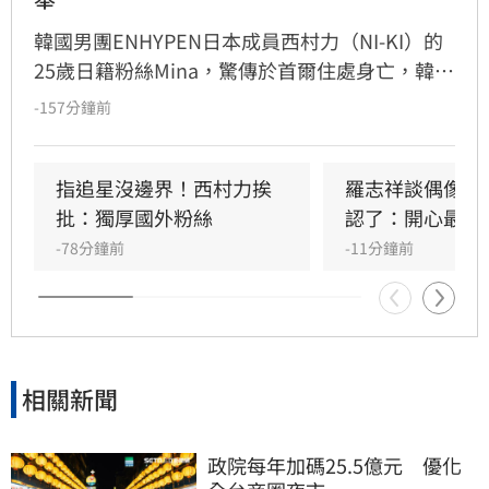
韓國男團ENHYPEN日本成員西村力（NI-KI）的
25歲日籍粉絲Mina，驚傳於首爾住處身亡，韓國
警方證實接獲報案並介入調查。生前Mina因追星
-157分鐘前
行為與過往經歷，長期遭受網路霸凌與人身攻
擊。曾與她互動的粉絲感嘆，Mina本人親切善
良，絕非外界傳言般傲慢，對於她選擇極端方式
指追星沒邊界！西村力挨
羅志祥談偶像飯
結束生命感到遺憾與不捨。此事件再度引發外界
批：獨厚國外粉絲
認了：開心最重
對網路暴力及追星文化的關注。該名粉絲呼籲，
-78分鐘前
-11分鐘前
追星不應成為生活唯一寄託，應珍惜自身生命。
目前確切死因與詳細案情，仍待警方進一步調查
釐清，此消息也讓全球粉絲深感震驚與悲痛。
相關新聞
政院每年加碼25.5億元　優化