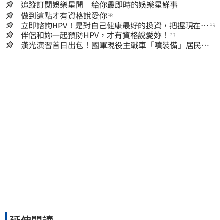
追蹤訂閱娛樂星聞 給你最即時的娛樂星鮮事
做到這點才有資格說愛你
PR
立即諮詢HPV！是對自己健康最好的投資，把握現在不
PR
嫌晚！
伴侶和妳一起預防HPV，才有資格說愛妳！
PR
漢光演習首日出包！國軍現役主戰車「噴裝備」居民撿
到零件…軍方說話了
延伸閱讀