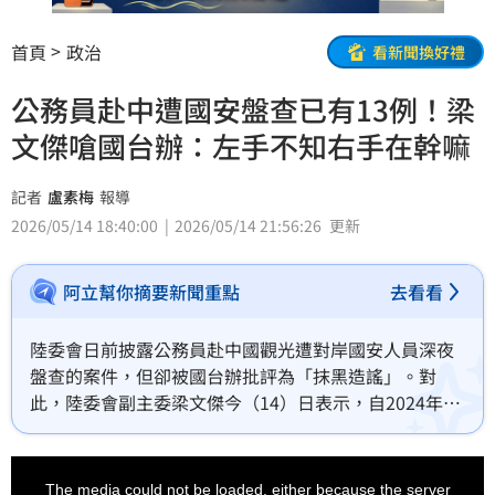
首頁
政治
看新聞換好禮
公務員赴中遭國安盤查已有13例！梁
文傑嗆國台辦：左手不知右手在幹嘛
記者
盧素梅
報導
2026/05/14 18:40:00
2026/05/14 21:56:26
更新
阿立幫你摘要新聞重點
去看看
陸委會日前披露公務員赴中國觀光遭對岸國安人員深夜
盤查的案件，但卻被國台辦批評為「抹黑造謠」。對
此，陸委會副主委梁文傑今（14）日表示，自2024年至
今年4月底，已有13名公務人員回報赴陸期間遭遇盤查
情形，相關資訊皆來自當事人返台後如實填報。他說，
This
is
這些資訊都是公務員回台之後回報的，國台辦可能不知
a
The media could not be loaded, either because the server
modal