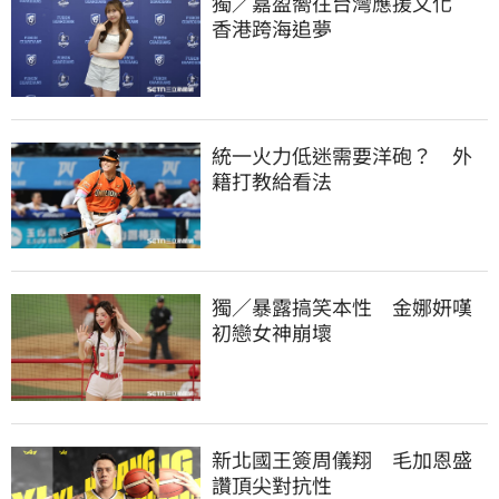
獨／嘉盈嚮往台灣應援文化　
香港跨海追夢
統一火力低迷需要洋砲？　外
籍打教給看法
獨／暴露搞笑本性　金娜妍嘆
初戀女神崩壞
新北國王簽周儀翔　毛加恩盛
讚頂尖對抗性