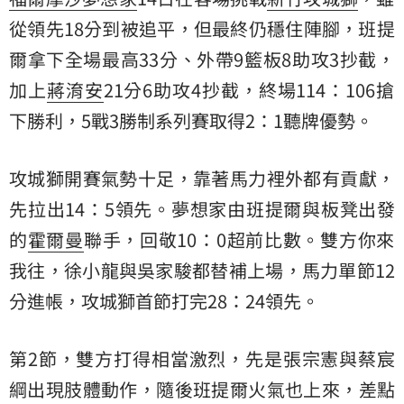
從領先18分到被追平，但最終仍穩住陣腳，
班提
爾
拿下全場最高33分、外帶9籃板8助攻3抄截，
加上
蔣淯安
21分6助攻4抄截，終場114：106搶
下勝利，5戰3勝制系列賽取得2：1聽牌優勢。
攻城獅開賽氣勢十足，靠著馬力裡外都有貢獻，
先拉出14：5領先。夢想家由班提爾與板凳出發
的
霍爾曼
聯手，回敬10：0超前比數。雙方你來
我往，徐小龍與吳家駿都替補上場，馬力單節12
分進帳，攻城獅首節打完28：24領先。
第2節，雙方打得相當激烈，先是張宗憲與蔡宸
綱出現肢體動作，隨後班提爾火氣也上來，差點