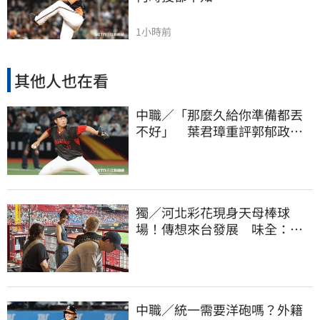
1小時前
其他人也在看
中職／「那麼久給你準備都丟
不好」 葉君璋重評郭郁政對
獅表現
獨／河北彩花現身天母棒球
場！傳想來台發展 味全：歡
迎各界人士進場
中職／統一需要洋砲嗎？外籍