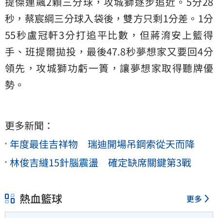
提傑連飆2顆三分球，攻城獅逐步追近。5分28
秒，蔡宸綱三分球入袋後，雙方只剩1分差。1分
55秒盧冠軒3分打追平比數，但蔣淯安上籃得
手、班提爾拋投，最後47.8秒夢想家又要回4分
領先，攻城獅功虧一簣，讓夢想家取得聽牌優
勢。
更多新聞：
年度最佳吉祥物 瑞迪開場吊鋼索從天而降
林俊吉縫15針腦震盪 確定缺席關鍵第3戰
熱血籃球
更多