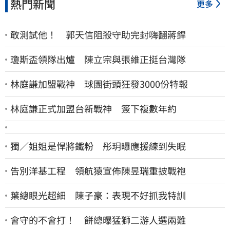
熱門新聞
更多
敢測試他！ 郭天信阻殺守助完封嗨翻蔣銲
瓊斯盃領隊出爐 陳立宗與張維正挺台灣隊
林庭謙加盟戰神 球團街頭狂發3000份特報
林庭謙正式加盟台新戰神 簽下複數年約
獨／姐姐是悍將鐵粉 彤玥曝應援練到失眠
告別洋基工程 領航猿宣佈陳昱瑞重披戰袍
葉總眼光超細 陳子豪：表現不好抓我特訓
會守的不會打！ 餅總曝猛獅二游人選兩難