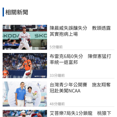
相關新聞
陳晨威失誤釀失分　教頭透露
其實抱病上場
5分鐘前
布雷克6局0失分　陳傑憲猛打
率統一退富邦
33分鐘前
台灣青少年公開賽　施友翔奪
冠赴美闖NCAA
48分鐘前
艾菩樂7局失1分鎖龍　桃猿下