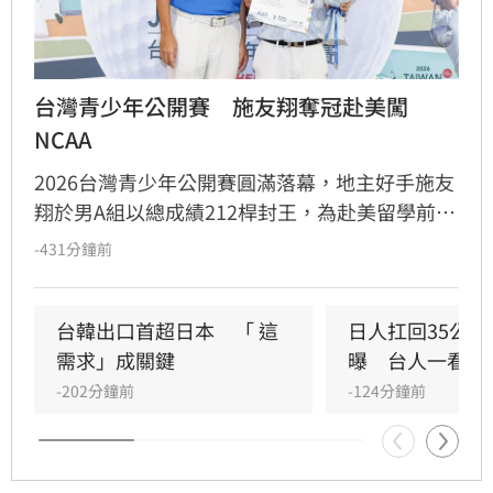
台灣青少年公開賽　施友翔奪冠赴美闖
NCAA
2026台灣青少年公開賽圓滿落幕，地主好手施友
翔於男A組以總成績212桿封王，為赴美留學前留
下完美句點。本屆賽事日本選手表現亮眼，橫掃
-431分鐘前
多項組別冠軍，其中平仲朱那以13桿優勢稱霸女
A組，福井誠之介則拿下男B組金盃。台灣小將簡
堃祐亦在男D組奪冠。此外，女B組經歷激烈延長
台韓出口首超日本　「 這
日人扛回35公
賽，最終由日本清水陽菜勝出。
需求」成關鍵
曝　台人一看：
-202分鐘前
-124分鐘前