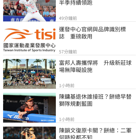
半季持續領跑
49分鐘前
運發中心官網與品牌識別標
誌　重磅啟用
57分鐘前
富邦人壽攜悍將　升級新莊球
場無障礙設施
1小時前
陳鏞基退休誰接班？餅總早替
獅隊規劃藍圖
1小時前
陳韻文復原卡關？餅總：二軍
何時投都不知