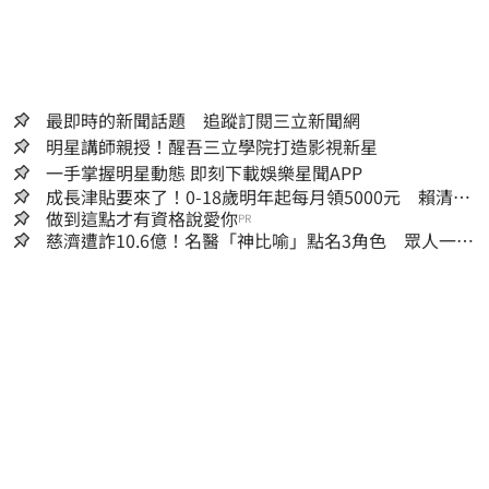
最即時的新聞話題 追蹤訂閱三立新聞網
明星講師親授！醒吾三立學院打造影視新星
一手掌握明星動態 即刻下載娛樂星聞APP
成長津貼要來了！0-18歲明年起每月領5000元 賴清
德：此時不生更待何時
做到這點才有資格說愛你
PR
慈濟遭詐10.6億！名醫「神比喻」點名3角色 眾人一看
秒懂讚：好傳神