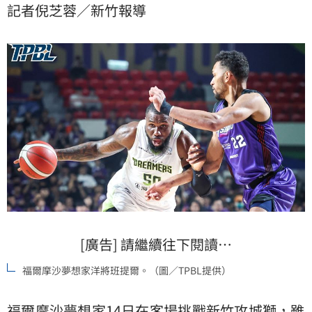
記者倪芝蓉／新竹報導
[廣告] 請繼續往下閱讀…
福爾摩沙夢想家洋將班提爾。（圖／TPBL提供）
福爾摩沙夢想家
14日在客場挑戰
新竹攻城獅
，雖