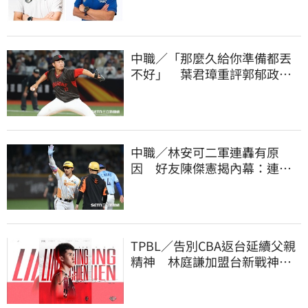
中職／「那麼久給你準備都丟
不好」 葉君璋重評郭郁政對
獅表現
中職／林安可二軍連轟有原
因 好友陳傑憲揭內幕：連天
才都願意調整
TPBL／告別CBA返台延續父親
精神 林庭謙加盟台新戰神！
簽下複數年約