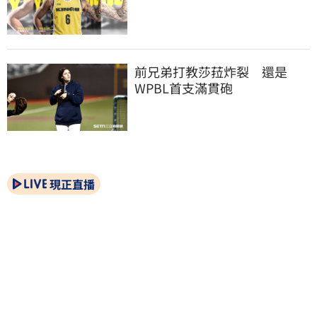
前兄弟打教莎菈炸裂　還是
WPBL首支滿貫砲
現正直播