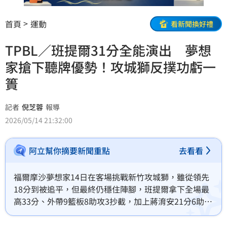
首頁
運動
看新聞換好禮
TPBL／班提爾31分全能演出 夢想
家搶下聽牌優勢！攻城獅反撲功虧一
簣
記者
倪芝蓉
報導
2026/05/14 21:32:00
阿立幫你摘要新聞重點
去看看
福爾摩沙夢想家14日在客場挑戰新竹攻城獅，雖從領先
18分到被追平，但最終仍穩住陣腳，班提爾拿下全場最
高33分、外帶9籃板8助攻3抄截，加上蔣淯安21分6助攻
4抄截，終場114：106搶下勝利，5戰3勝制系列賽取得
2：1聽牌優勢。