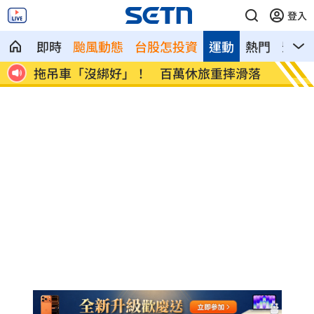
登入
即時
颱風動態
台股怎投資
運動
熱門
影音
滑落
燈桿「孵蛋」路口影像直播紅鳩輪流護蛋
減碳行
場