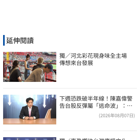
延伸閱讀
獨／河北彩花現身味全主場　
傳想來台發展
下週恐跌破半年線！陳嘉偉警
告台股反彈屬「逃命波」：空
頭大屠殺剛開始
(2026年08月07日)