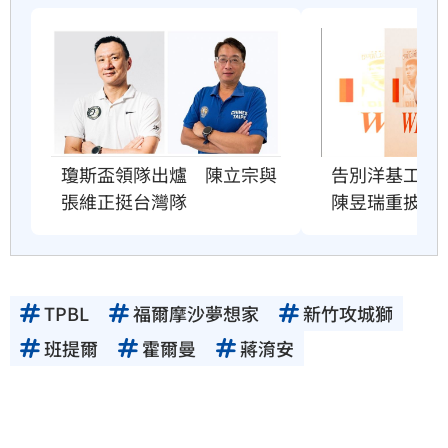
瓊斯盃領隊出爐　陳立宗與
告別洋基工程
張維正挺台灣隊
陳昱瑞重披戰
TPBL
福爾摩沙夢想家
新竹攻城獅
班提爾
霍爾曼
蔣淯安