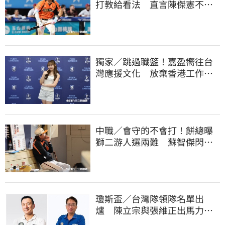
打教給看法 直言陳傑憲不能
天天4安扛全隊
獨家／跳過職籃！嘉盈嚮往台
灣應援文化 放棄香港工作跨
海徵選mini追夢
中職／會守的不會打！餅總曝
獅二游人選兩難 蘇智傑閃到
腰最快下週歸隊
瓊斯盃／台灣隊領隊名單出
爐 陳立宗與張維正出馬力挺
國家隊