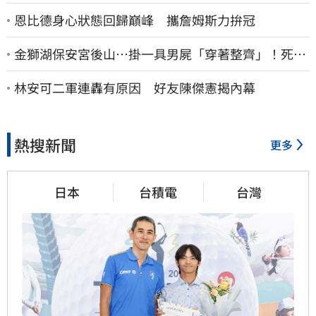
恩比德身心狀態回歸巔峰 攜詹姆斯力拚冠
金獅湖保安宮後山…掛一具男屍「穿著整齊」！死者
身份曝
林安可二軍連轟有原因 好友陳傑憲揭內幕
熱搜新聞
更多
日本
台積電
台灣