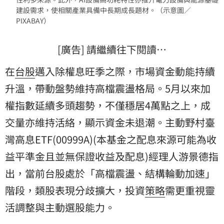
建設需求，使相關產業具備中長期成長題材。（示意圖／
PIXABAY）
[廣告] 請繼續往下閱讀…
在
台股
邁入除權息旺季之際，市場資金動能持續
升溫，帶動盤勢維持高檔震盪格局。5月以來加
權指數延續多頭趨勢，不僅穩居4萬點之上，成
交量亦維持活絡，顯示資金未退潮。主動野村臺
灣高息ETF(00999A)(本基金之配息來源可能為
收
益
平準金且並無保證收益及配息)經理人游景德指
出，當前台股處於「高檔震盪、結構輪動加速」
階段，類股表現分歧擴大，投資
策略
需更重視靈
活調整與主動選股能力。