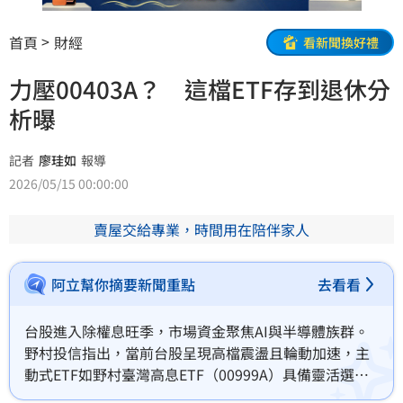
首頁
財經
看新聞換好禮
力壓00403A？ 這檔ETF存到退休分
析曝
記者
廖珪如
報導
2026/05/15 00:00:00
賣屋交給專業，時間用在陪伴家人
阿立幫你摘要新聞重點
去看看
台股進入除權息旺季，市場資金聚焦AI與半導體族群。
野村投信指出，當前台股呈現高檔震盪且輪動加速，主
動式ETF如野村臺灣高息ETF（00999A）具備靈活選股
優勢。透過「3D鎖息」策略與股利輪轉操作，布局80至