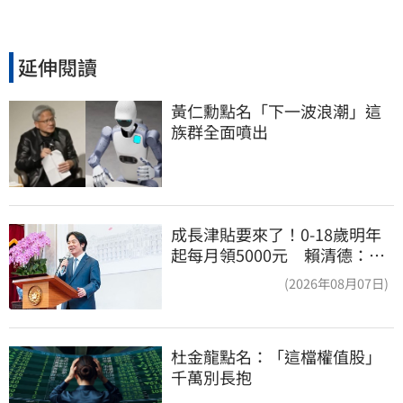
延伸閱讀
黃仁勳點名「下一波浪潮」這
族群全面噴出
成長津貼要來了！0-18歲明年
起每月領5000元 賴清德：此
時不生更待何時
(2026年08月07日)
杜金龍點名：「這檔權值股」
千萬別長抱