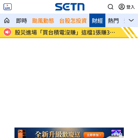
登入
即時
颱風動態
台股怎投資
財經
熱門
影音
給交代
股災進場「買台積電沒賺」這檔1張賺300
方恩格
萬