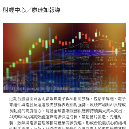
100檔標的，能有效參與除息行情並兼顧AI成長動能。在
財經中心／廖珪如報導
波動加劇的環境下，投資人可藉由主動管理掌握多元收
益，審慎佈局長線AI趨勢與穩健息收。
近期台股盤面資金明顯聚焦電子與AI相關族群，包括半導體、電子
零組件與電腦及週邊設備族群表現相對強勢，反映市場對AI長線成
長動能的高度信心。隨著全球雲端服務供應商持續擴大資本支出，
AI資料中心與高效能運算需求快速成長，帶動晶片製造、先進封
裝、散熱與電源管理等相關產業同步受惠，形成台股最核心的結構
性利多來源。此外，AI設備高功耗特性亦推升電力設備與能源基礎