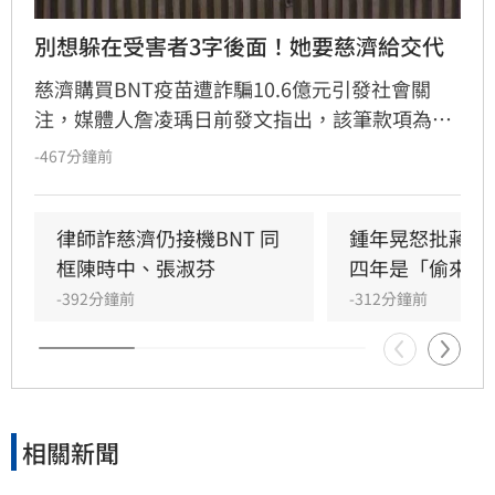
別想躲在受害者3字後面！她要慈濟給交代
慈濟購買BNT疫苗遭詐騙10.6億元引發社會關
注，媒體人詹凌瑀日前發文指出，該筆款項為支
付給掮客的「委任顧問費」，並質疑決策過程與
-467分鐘前
責任歸屬。詹凌瑀批評，當年藍白政治人物藉此
抹黑政府「卡疫苗」以獲取政治紅利，如今真相
大白卻無人道歉。此外，詹凌瑀強調慈濟不應僅
律師詐慈濟仍接機BNT 同
鍾年晃怒批蔣萬
以「受害者」自居，面對大眾捐贈的善款遭濫
框陳時中、張淑芬
四年是「偷來的
用，慈濟有義務對外公開決策細節。
-392分鐘前
-312分鐘前
相關新聞