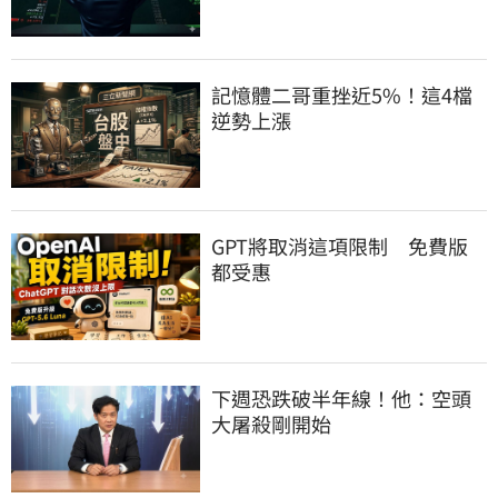
記憶體二哥重挫近5%！這4檔
逆勢上漲
GPT將取消這項限制　免費版
都受惠
下週恐跌破半年線！他：空頭
大屠殺剛開始