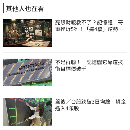
其他人也在看
亮眼財報救不了？記憶體二哥
重挫近5%！「這4檔」逆勢上
漲扛起大旗
不是群聯！ 記憶體它靠這技
術目標價破千
盤後／台股跌破3日均線 資金
遁入4類股