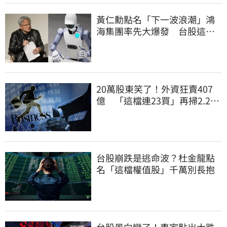
黃仁勳點名「下一波浪潮」鴻
海集團率先大爆發 台股這族
群全面噴出
20萬股東笑了！外資狂賣407
億 「這檔連23買」再掃2.2萬
張
台股崩跌是逃命波？杜金龍點
名「這檔權值股」千萬別長抱
台股風向變了！專家點出大跌