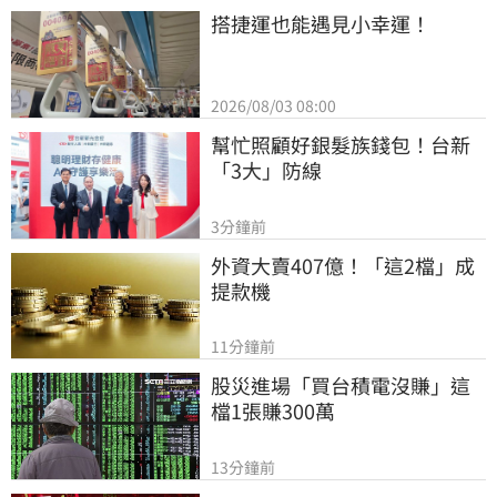
搭捷運也能遇見小幸運！
2026/08/03 08:00
幫忙照顧好銀髮族錢包！台新
「3大」防線
3分鐘前
外資大賣407億！「這2檔」成
提款機
11分鐘前
股災進場「買台積電沒賺」這
檔1張賺300萬
13分鐘前