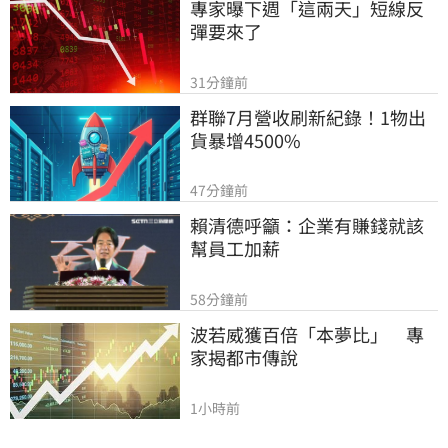
專家曝下週「這兩天」短線反
彈要來了
31分鐘前
群聯7月營收刷新紀錄！1物出
貨暴增4500%
47分鐘前
賴清德呼籲：企業有賺錢就該
幫員工加薪
58分鐘前
波若威獲百倍「本夢比」　專
家揭都市傳說
1小時前