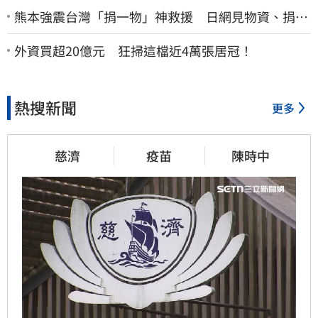
熊本強震台灣「捐一物」神救援 日網見物資、捐款
喊：給台灣統治算了
外資買超20億元 狂掃這檔近4萬張居冠！
熱搜新聞
更多
慈濟
疫苗
陳時中