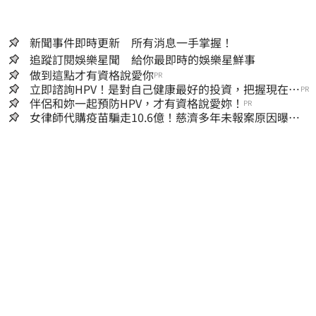
新聞事件即時更新 所有消息一手掌握！
追蹤訂閱娛樂星聞 給你最即時的娛樂星鮮事
做到這點才有資格說愛你
PR
立即諮詢HPV！是對自己健康最好的投資，把握現在不
PR
嫌晚！
伴侶和妳一起預防HPV，才有資格說愛妳！
PR
女律師代購疫苗騙走10.6億！慈濟多年未報案原因曝：
檢警上門才知被騙