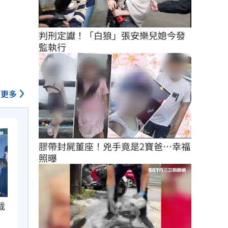
判刑定讞！「白狼」張安樂兒媳今發
監執行
更多
膠帶封屍董座！兇手竟是2寶爸…幸福
照曝
裁