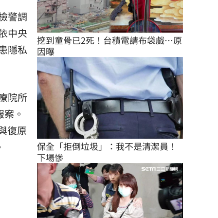
檢警調
依中央
挖到童骨已2死！台積電請布袋戲…原
患隱私
因曝
療院所
報案。
懷與復原
保全「拒倒垃圾」：我不是清潔員！
。
下場慘