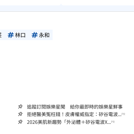
莊
林口
永和
追蹤訂閱娛樂星聞 給你最即時的娛樂星鮮事
拒絕醫美冤枉錢！皮膚權威指定：矽谷電波...
PR
2026美肌新趨勢「外泌體＋矽谷電波X...
PR