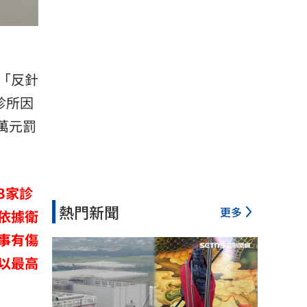
「反針
診所因
萬元罰
3家診
熱門新聞
更多
依據衛
從事有傷
以最高