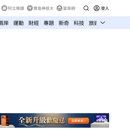
阿立導讀
寶島神很大
富房網
登入
兩岸
運動
財經
專題
新奇
科技
旅遊
汽車
寵物