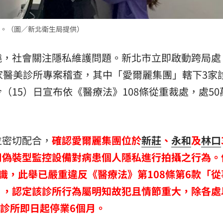
。（圖／新北衛生局提供）
燒，社會關注隱私維護問題。新北市立即啟動跨局處
家醫美診所專案稽查，其中「愛爾麗集團」轄下3家
15）日宣布依《醫療法》108條從重裁處，處50
位密切配合，
確認愛爾麗集團位於
新莊
、
永和
及
林口
用偽裝型監控設備對病患個人隱私進行拍攝之行為。
共識，此舉已嚴重違反《醫療法》第108條第6款「
」，認定該診所行為屬明知故犯且情節重大，除各處
家診所即日起停業6個月。