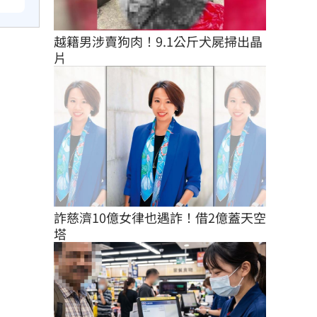
越籍男涉賣狗肉！9.1公斤犬屍掃出晶
片
詐慈濟10億女律也遇詐！借2億蓋天空
塔