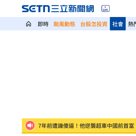
即時
颱風動態
台股怎投資
社會
熱
ETF爆208億逃命潮！ 溫建勳揭買盤
04:2
記憶體加金融雙王牌 這檔瞄準韓股長
台中社宅驚見中國國徽！網全炸鍋
04:09
瞄準胃癌新療法 醣聯啟動一期臨床試
到了機場才知出不去！中國爆鎖國新法
7年前遭譏傻逼！他逆襲超車中國前首富