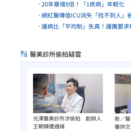
20年暴增8倍！「1疾病」年輕化
網紅醫傳值ICU消失「找不到人
護病比「平均制」失真！護團要求
醫美診所偷拍疑雲
光澤醫美診所涉偷拍　創辦人
新／醫
王朝輝遭通緝
審拚交