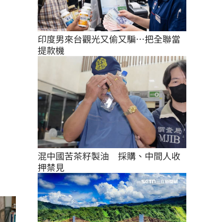
印度男來台觀光又偷又騙…把全聯當
提款機
混中國苦茶籽製油　採購、中間人收
押禁見