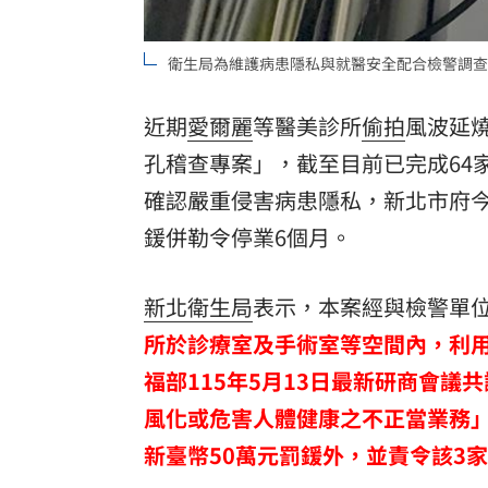
衛生局為維護病患隱私與就醫安全配合檢警調查
近期
愛爾麗
等醫美診所
偷拍
風波延
孔稽查專案」，截至目前已完成64
確認嚴重侵害病患隱私，新北市府今（
鍰併勒令停業6個月。
新北衛生局
表示，本案經與檢警單
所於診療室及手術室等空間內，利
福部115年5月13日最新研商會議
風化或危害人體健康之不正當業務
新臺幣50萬元罰鍰外，並責令該3