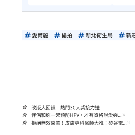
愛爾麗
偷拍
新北衛生局
新
改版大回饋 熱門3C大獎接力送
伴侶和妳一起預防HPV，才有資格說愛妳...
PR
拒絕無效醫美！皮膚專科醫師大推：矽谷電...
PR