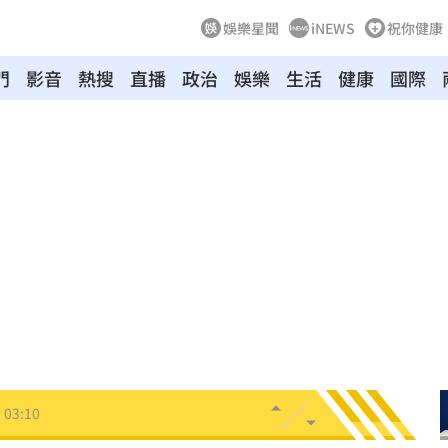
娛樂星聞
iNEWS
祝你健康
門
影音
熱搜
直播
政治
娛樂
生活
健康
國際
8
牛！
04:22
驗！
04:02
03:57
03:10