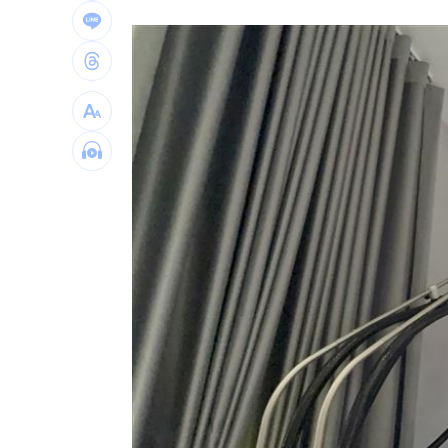
他見搶案挺身相救遭圍毆亡！嫌犯最小1
扣款人數狂增4成 國泰小龍基金布局曝
車是我的、油也是我的 睡車竟被收住
24歲存款破百萬！她公開致富關鍵：超
台灣彩券開獎直播中
20:31
LIVE三立+24小時直播
15:27
三立iNEWS新聞台線上直播
18:00
理想混蛋號召粉絲跨海追星吃美食！
18: