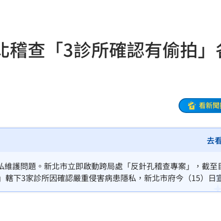
來襲
03:04
北稽查「3診所確認有偷拍」
2元
02:30
相
02:10
02:00
看新聞
朝聖
01:35
去
8元
01:30
穩
01:26
私維護問題。新北市立即啟動跨局處「反針孔稽查專案」，截至
」轄下3家診所因確認嚴重侵害病患隱私，新北市府今（15）日
年
01:20
停業6個月。（記者：簡浩正）
發展
01:13