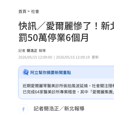
女兒一句話 兩老退休生活全變調
03:05
首頁
社會
記憶體產能全被大廠包下 驚人漲價潮
快訊／愛爾麗慘了！新
北美訂單補爆 聯發科小金雞EPS至27.1
罰50萬停業6個月
AI和你讀的不同！實測《時代》驚揭1真
這大廠三支柱到位 全年EPS上看5.68元
記者
簡浩正
報導
2026/05/15 12:09:00
2026/05/15 12:09:19
更新
慈濟買BNT被詐10億！藍昔嗆擋疫苗網
阿立幫你摘要新聞重點
它躋身美禁令受惠者 上半年EPS衝2.5
高溫重創雞蛋產量 最快要等到9月才回
近期愛爾麗等醫美診所偷拍風波延燒，社會關注隱
已完成64家醫美診所專案稽查，其中「愛爾麗集團
7月營收寫同期次高 聯寶訂單看到2027
《醫療法》108條從重裁處，處50萬元罰鍰併勒令
記者簡浩正／新北報導
台股收復44000點大關 2關鍵看AI產業