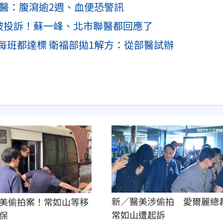
 醫：腹瀉逾2週、血便恐警訊
」被投訴！蘇一峰、北市聯醫都回應了
每班都達標 衛福部拋1解方：從部醫試辦
新／醫美涉偷拍　愛爾麗總
美偷拍案！常如山等移
常如山遭起訴
保