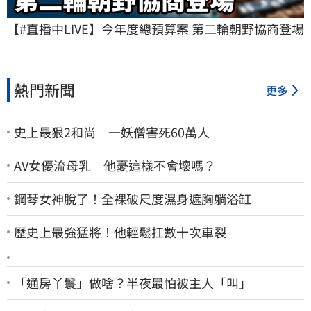
【#直播中LIVE】今年度總預算案 第二輪朝野協商登場
熱門新聞
更多
史上最狠2和尚 一妖僧害死60萬人
AV女優流母乳 他憂這樣不會壞嗎？
鋼琴女神脫了！全裸破尺度濕身遮胸躺浴缸
歷史上最強猛將！他輕鬆扛數十次車裂
「通房丫鬟」做啥？半夜最怕被主人「叫」