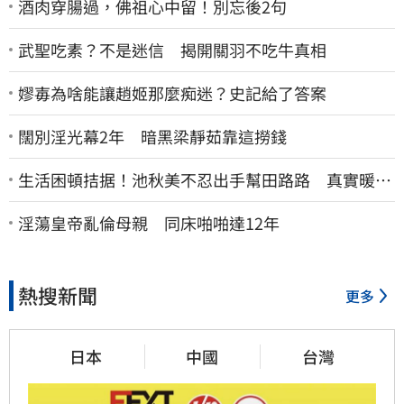
酒肉穿腸過，佛祖心中留！別忘後2句
武聖吃素？不是迷信 揭開關羽不吃牛真相
嫪毐為啥能讓趙姬那麼痴迷？史記給了答案
闊別淫光幕2年 暗黑梁靜茹靠這撈錢
生活困頓拮据！池秋美不忍出手幫田路路 真實暖舉
曝光
淫蕩皇帝亂倫母親 同床啪啪達12年
熱搜新聞
更多
日本
中國
台灣