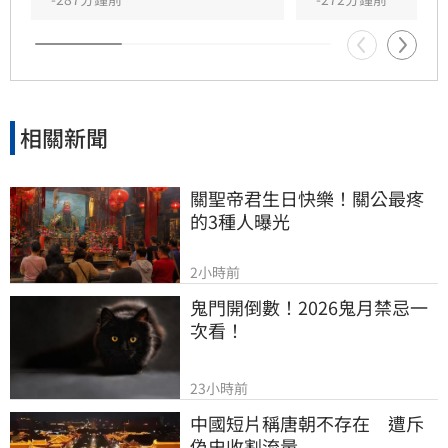
語，品牌最終被迫限制留言權限以止血。此事件
再度凸顯政治敏感議題對品牌經營的巨大風險，
引發各界高度關注。
相關新聞
關聖帝君生日快樂！關公最疼
的3種人曝光
2小時前
鬼門開倒數！2026鬼月禁忌一
次看！
23小時前
中國短片稱唐朝不存在　遭斥
偽史收割流量