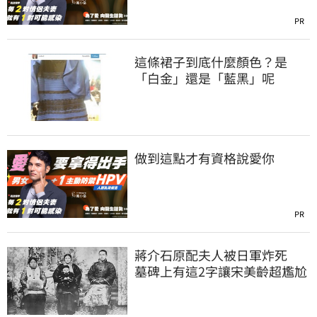
PR
這條裙子到底什麼顏色？是
「白金」還是「藍黑」呢
做到這點才有資格說愛你
PR
蔣介石原配夫人被日軍炸死
墓碑上有這2字讓宋美齡超尷尬