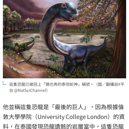
這隻恐龍已被冠上「猜也奔的泰坦蛇神」稱號。（圖／翻攝自X平
台 @NatSciChannel）
他並稱這隻恐龍是「最後的巨人」，因為根據倫
敦大學學院（University College London）的資
料，在泰國發現恐龍遺骸的岩層當中，這隻恐龍