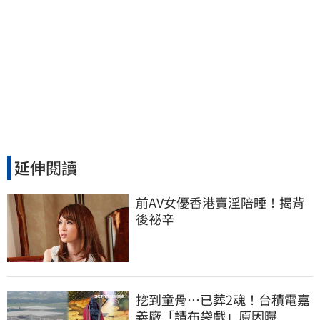
延伸閱讀
前AV女優香港賣淫陪睡！揭背
後祕辛
挖到童骨…已葬2魂！台積電嘉
義廠「請布袋戲」原因曝