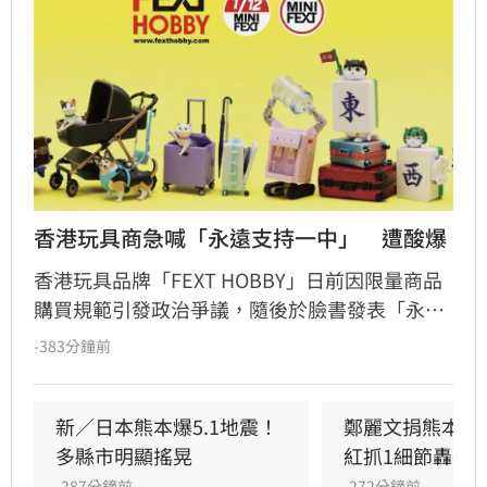
香港玩具商急喊「永遠支持一中」　遭酸爆
香港玩具品牌「FEXT HOBBY」日前因限量商品
購買規範引發政治爭議，隨後於臉書發表「永遠
支持一個中國原則」聲明企圖滅火，卻反遭香港
-383分鐘前
網友群起嘲諷，演變成嚴重公關災難。起因是官
方曾公告不接受台灣、中國及日本訂單，遭小粉
紅撻伐將台灣與中國並列。儘管品牌緊急修改銷
新／日本熊本爆5.1地震！
鄭麗文捐熊本10
售區域並發布效忠聲明，但輿論仍不買單，網友
多縣市明顯搖晃
紅抓1細節轟辱
紛紛質疑其操作邏輯。面對排山倒海的酸言酸
-287分鐘前
-272分鐘前