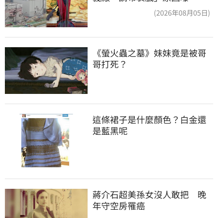
(2026年08月05日)
《螢火蟲之墓》妹妹竟是被哥
哥打死？
這條裙子是什麼顏色？白金還
是藍黑呢
蔣介石超美孫女沒人敢把　晚
年守空房罹癌