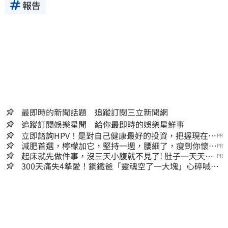
報告
最即時的新聞話題 追蹤訂閱三立新聞網
追蹤訂閱娛樂星聞 給你最即時的娛樂星鮮事
立即諮詢HPV！是對自己健康最好的投資，把握現在不
PR
嫌晚！
減肥首選，檸檬加它，堅持一週，腰細了，瘦到你懷疑
PR
人生
起床就先做件事，沒三天小腹就不見了! 肚子一天天變
PR
小！
300天痛失4摯愛！鋼鐵爸「靈魂空了一大塊」心碎喊：
這輩子最痛的路