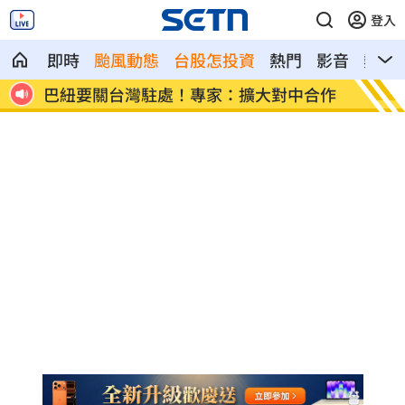
登入
即時
颱風動態
台股怎投資
熱門
影音
熱搜
聲暴跌
巴紐要關台灣駐處！專家：擴大對中合作
白海豚