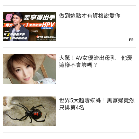
做到這點才有資格說愛你
PR
大驚！AV女優流出母乳 他憂
這樣不會壞嗎？
世界5大超毒蜘蛛！黑寡婦竟然
只排第4名