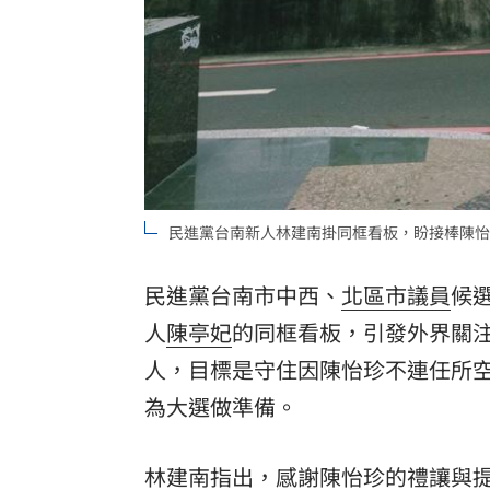
8國球員齊聚高雄 Formosa 7s掀足球
理想混蛋號召粉絲跨海追星吃美食！
18:
民進黨台南新人林建南掛同框看板，盼接棒陳怡
民進黨台南市中西、
北區
市議員
候
人
陳亭妃
的同框看板，引發外界關
人，目標是守住因陳怡珍不連任所
為大選做準備。
林建南指出，感謝陳怡珍的禮讓與