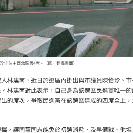
熱潮
10:00
15
珍守住中西北區第4席。（圖／翻攝畫面）
選人
林建南
，近日於選區內掛出與市議員
陳怡珍
、市
注。林建南對此表示，自己身為該選區民進黨唯一的
空出的席次，爭取民進黨在該選區達成的四席全上，
提攜，讓同黨同志能免於初選消耗、及早備戰。他坦