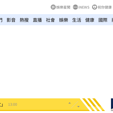
娛樂星聞
iNEWS
祝你健康
門
影音
熱搜
直播
社會
娛樂
生活
健康
國際
曝光
13:22
崩潰
13:21
準
13:17
16
現身
13:04
文」
13:00
殺警
13:00