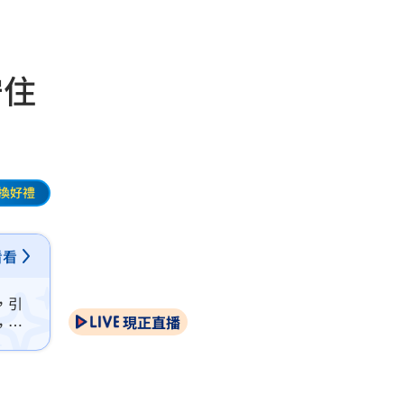
守住
換好禮
看看
，引
現正直播
，爭