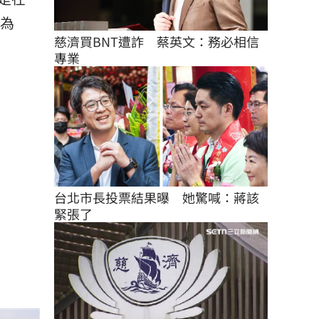
作為
慈濟買BNT遭詐　蔡英文：務必相信
專業
台北市長投票結果曝　她驚喊：蔣該
緊張了