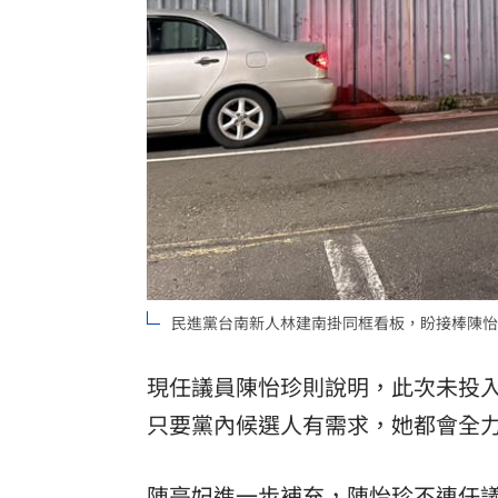
民進黨台南新人林建南掛同框看板，盼接棒陳怡
現任議員陳怡珍則說明，此次未投
只要黨內候選人有需求，她都會全
陳亭妃進一步補充，陳怡珍不連任