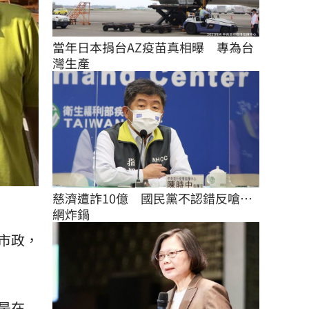
當年日本捐台AZ疫苗真相曝　專為台
灣生產
慈濟遭詐10億　國民黨不認錯反嗆⋯
網炸鍋
市政，
是在