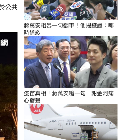
於公共
蔣萬安粗暴一句翻車！他揭鐵證：哪
時道歉
疫苗真相！蔣萬安嗆一句　謝金河痛
心發聲