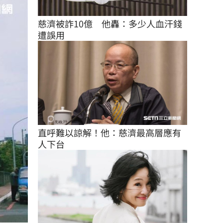
慈濟被詐10億　他轟：多少人血汗錢
遭誤用
直呼難以諒解！他：慈濟最高層應有
人下台