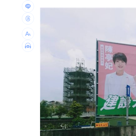
星宇航空往返沖繩「全取消」加班機也
白海豚逼近越晚越有感！估雨彈從北轟
酒客吃完螺殼丟隔壁桌 引發熱炒店大
台灣彩券開獎直播中
20:31
LIVE三立+24小時直播
15:27
三立iNEWS新聞台線上直播
18:00
AI時代！威力馬導入智慧營運系統提升
商場戰國來臨 台中「頂奢大道」逐漸
台彩父親節推新刮刮樂千萬頭獎超「爸
「拍片人的多重宇宙」職涯論壇9/12登