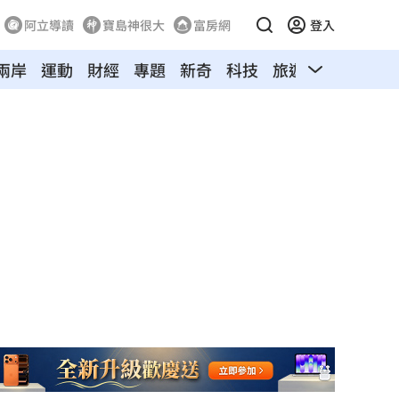
阿立導讀
寶島神很大
富房網
登入
兩岸
運動
財經
專題
新奇
科技
旅遊
汽車
寵物