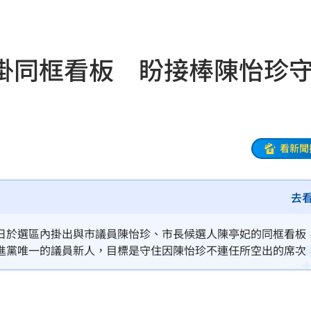
跑了
13:00
00
掛同框看板 盼接棒陳怡珍
問題
12:59
場曝
12:55
互動
12:54
看新聞
12:52
去
連敗
12:47
日於選區內掛出與市議員陳怡珍、市長候選人陳亭妃的同框看板
車內
12:46
進黨唯一的議員新人，目標是守住因陳怡珍不連任所空出的席次
做準備。
怨
12:40
合體
12:35