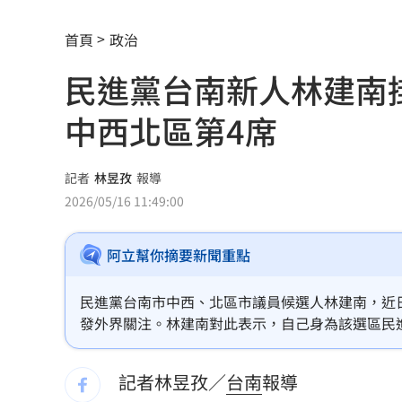
「小飛機」失控撞民宅！肇事玩家疑落
首頁
政治
本週超夯光通訊 AAOI進補台股3強
13:
民進黨台南新人林建南
女團成員手劇烈顫抖 韓網：身體恐出
中西北區第4席
台中男發酒瘋遭管束！尿在警察身上下
記者
林昱孜
報導
父親節來了！蔣萬安、沈伯洋曝與子女
2026/05/16 11:49:00
宣布出道十年 大咖樂團成員1惡疾纏身
阿立幫你摘要新聞重點
道奇守護神挨再見2分砲 遭逆轉苦吞7
民進黨台南市中西、北區市議員候選人林建南，近
BMW小跑車自撞翻覆！氣囊爆22歲男困
發外界關注。林建南對此表示，自己身為該選區民
取民進黨在該選區達成的四席全上，並提早為大選
朴寶劍替爸扛8億債 昔宣布破產仍不埋
記者林昱孜／
台南
報導
青春回來了！「阿妹妹」睽違27年驚喜