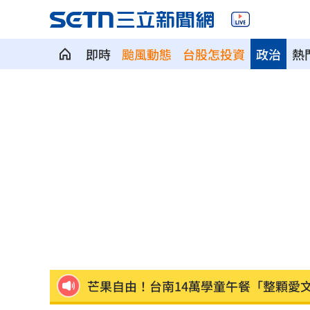
即時
颱風動態
台股怎投資
政治
熱
蘇震洋追星衝上舞台被保鑣抓走！真相
蔡依珊撕掉完美標籤 首度認：我也會
新／颱風逼近！7地區明午前達停班課標
爆性招待裁判醜聞！韓國足協道歉了
13:
捲不倫、私生飯騷擾風波！黃晸珉憔悴
芒果自由！台南14萬學童午餐「整顆愛
除夕夜母被帶走？兒上署長室留言：要