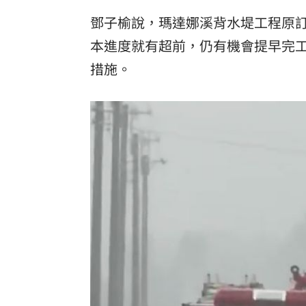
鄧子榆說，瑪達娜溪背水堤工程原訂
本進度就有超前，仍有機會提早完
措施。