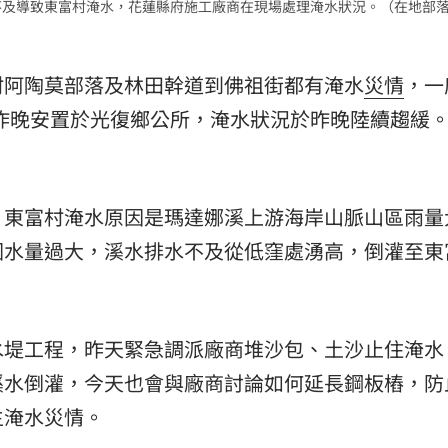
不及導致東富村淹水，花蓮縣府施工廠商在現場處理淹水狀況。（在地部
熱潮
10:00
村阿陶莫部落及林田幹道到佛祖街都有淹水
災情
，一
15
住戶昨晚安置於光復鄉公所，淹水狀況於昨晚陸續趨緩
，東富村淹水原因是瑪達娜溪上游海岸山脈山區雨量
因水量過大，溪水排水不及從低窪處湧高，倒灌至東
水堤工程，昨天緊急調派廠商堆沙包、土沙止住淹水
溪水倒灌，今天也會與廠商討論如何延長鋼板樁，防
生淹水災情。