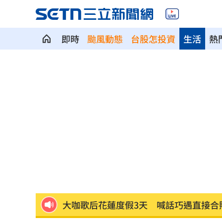
即時
颱風動態
台股怎投資
生活
熱
SBS歌謠大戰開播30分鐘傳災情！粉絲
羅戈8局失1分好投 兄弟火力爆發橫掃
接觸「常見塑膠微粒＋這樣吃」恐釀脂
伍婉華喊白沙屯颱風致歉 全網打氣讚
月薪3萬多怎麼活下去？過來人揭真實生
大咖歌后花蓮度假3天 喊話巧遇直接合