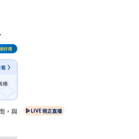
水
換好禮
看看
板樁
雨，與
現正直播