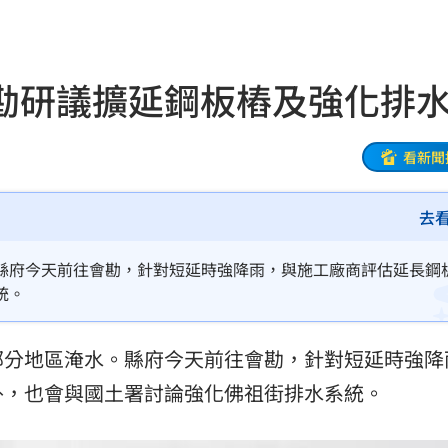
炸裂
19:02
00
勘研議擴延鋼板樁及強化排
勝
18:51
雙金
18:43
看新聞
大咖
18:40
去
困
18:37
縣府今天前往會勘，針對短延時強降雨，與施工廠商評估延長鋼
」
18:36
統。
錢
18:34
部分地區淹水。縣府今天前往會勘，針對短延時強降
看傻
18:33
外，也會與國土署討論強化佛祖街排水系統。
晚
18:32