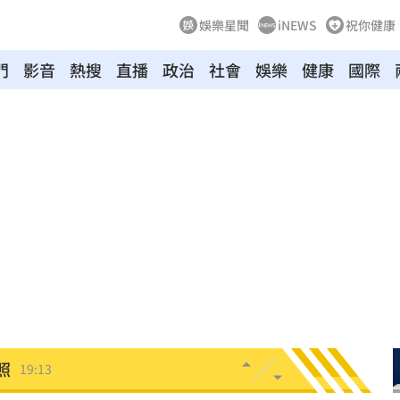
娛樂星聞
iNEWS
祝你健康
門
影音
熱搜
直播
政治
社會
娛樂
健康
國際
崩潰
19:28
雄鷹
19:24
肪肝
19:16
親切
19:15
活
19:15
照
19:13