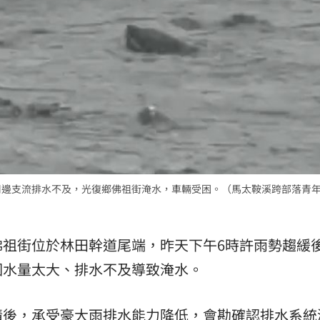
周邊支流排水不及，光復鄉佛祖街淹水，車輛受困。（馬太鞍溪跨部落青
佛祖街位於林田幹道尾端，昨天下午6時許雨勢趨緩
因水量太大、排水不及導致淹水。
情後，承受豪大雨排水能力降低，會勘確認排水系統