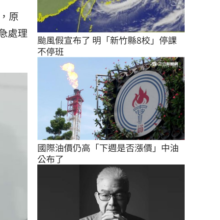
，原
急處理
颱風假宣布了 明「新竹縣8校」停課
不停班
國際油價仍高「下週是否漲價」中油
公布了