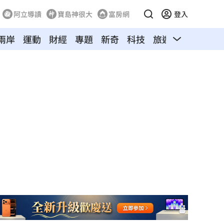
阿立導讀
寶島神很大
富房網
登入
兩岸
運動
財經
專題
新奇
科技
旅遊
汽車
寵物