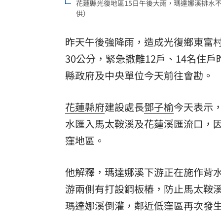
花蓮縣光復地區15日午後大雨，瑪達娜溪排水
供）
8國球員齊聚高雄 Formosa 7s掀足球
理想混蛋號召粉絲跨海追星吃美食！
昨天午後強降雨，造成光復鄉東富
18:
30公分，緊急撤離12戶、14名
縣政府
及中央單位今天前往會勘。
花蓮縣府
建設處長
鄧子榆
今天表示
水匯入馬太鞍溪及花蓮溪匯流口，
窪地區。
他解釋，瑪達娜溪下游正在施作背
游兩側有打設鋼板樁，防止馬太鞍
瑪達娜溪倒灌，鄰近低窪區再次發