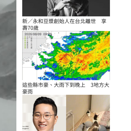
新／永和豆漿創始人在台北離世　享
壽70歲
這些縣市豪、大雨下到晚上　3地方大
豪雨