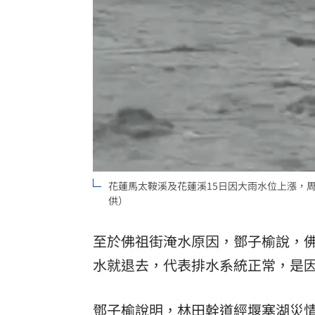
花蓮馬太鞍溪及花蓮溪15日因大雨水位上漲，
供）
至於佛祖街淹水原因，鄧子榆說，
水就退去，代表排水系統正常，是
鄧子榆說明，林田幹道經堰塞湖災