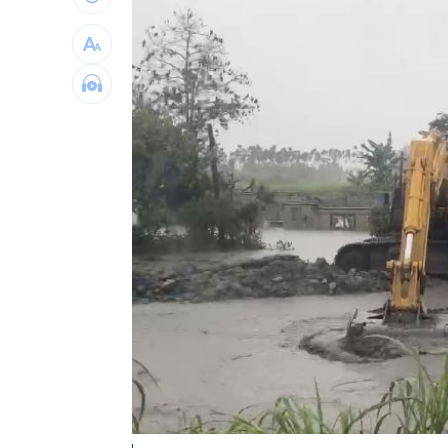
傳與女員工婚外情助升遷 FIFA主席回
台灣高中生超神！這賽事拿下1金2銀2銅
二伯衣印哈哈鄙卑 專家：別穿去日本
向中國洩半導體機密 前SK海力士員工
台灣彩券開獎直播中
20:31
LIVE三立+24小時直播
15:27
三立iNEWS新聞台線上直播
18:00
商場戰國來臨 台中「頂奢大道」逐漸
台彩父親節推新刮刮樂千萬頭獎超「爸
「拍片人的多重宇宙」職涯論壇9/12登