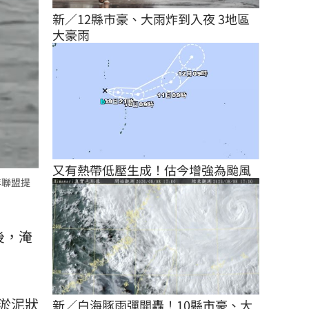
新／12縣市豪、大雨炸到入夜 3地區
大豪雨
又有熱帶低壓生成！估今增強為颱風
年聯盟提
後，淹
淤泥狀
新／白海豚雨彈開轟！10縣市豪、大