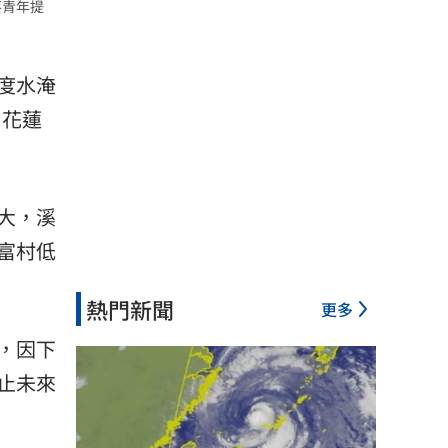
落青年提
度水淹
。
花蓮
大，溪
富村低
熱門新聞
更多
，因下
止未來