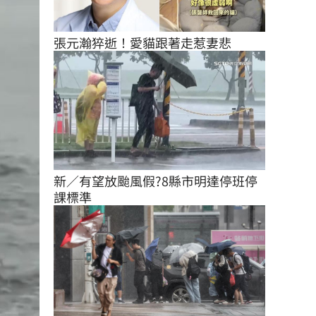
張元瀚猝逝！愛貓跟著走惹妻悲
新／有望放颱風假?8縣市明達停班停
課標準