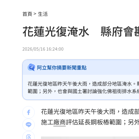
3大SM門面擔歌謠大戰主持！同框顏值
首頁
生活
繞違停貨車遭撞！嘉義婦慘死姪重傷
19:
花蓮光復淹水 縣府會
新濠建設單日狂掃5點 風佑築豪取8連
震後徒手搬瓦礫救人 委國舉重名將摘
2026/05/16 16:24:00
魯冰花原唱隔13年開唱 台下驚見一票
阿立幫你摘要新聞重點
長野安曇野暴雨釀土石流 390住宿客受
花蓮光復地區昨天午後大雨，造成部分地區淹水。
白海豚轉輕颱！最快「今夜脫離暴風圈
範圍；另外，也會與國土署討論強化佛祖街排水系
獨／曝YT暫停更3週 南珉貞：不是因為
花蓮光復地區昨天午後大雨，造成
李李仁慶祝父親節！合體大尾油土伯網
施工
廠商
評估延長鋼板樁範圍；另
小孩不願繫安全帶！全機乘客慘滯留一