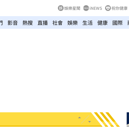
娛樂星聞
iNEWS
祝你健康
門
影音
熱搜
直播
社會
娛樂
生活
健康
國際
:53
報酬
01:45
！
01:20
物
01:17
！
01:03