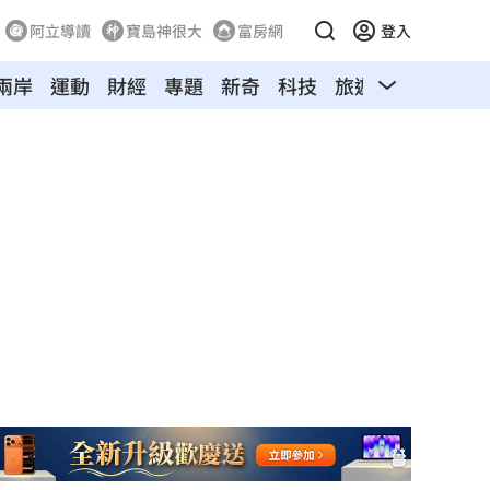
阿立導讀
寶島神很大
富房網
登入
兩岸
運動
財經
專題
新奇
科技
旅遊
汽車
寵物