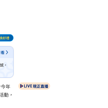
換好禮
看看
憾，
於今年
現正直播
活動，