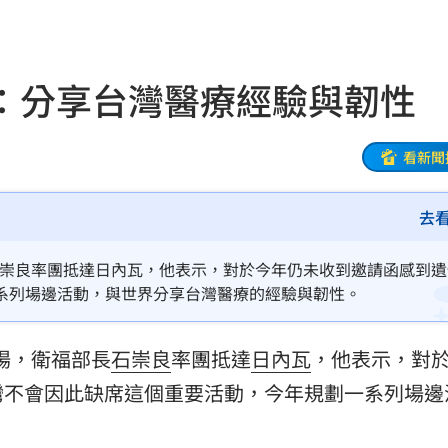
47
油
00:43
：分享台灣醫療經驗與韌性
擊
00:41
0萬
00:36
看新聞
、加
00:31
去
原因
00:26
石崇良率團抵達日內瓦，他表示，對於今年仍未收到邀請函感到遺
系列場邊活動，與世界分享台灣醫療的經驗與韌性。
槓警
00:23
場，衛福部長
石崇良
率團抵達
日內瓦
，他表示，對
鎮濤
00:22
灣不會因此缺席這個重要活動，今年規劃一系列場邊
趨緩
。
00:19