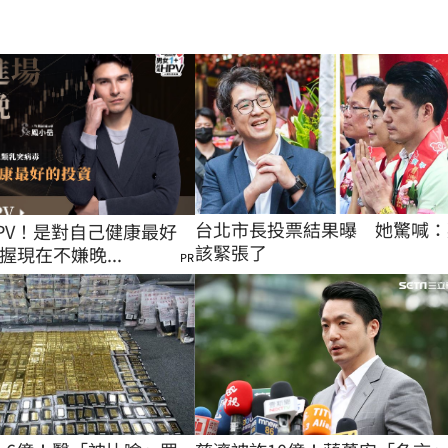
台北市長投票結果曝　她驚喊：
PV！是對自己健康最好
該緊張了
握現在不嫌晚...
PR