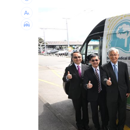
最遺憾童年記憶空白 禹菡：當年真不
每股配12.8元的它 Ｑ2營收曝光
00:00
連續2場安打！ 林安可掃二壘打貢獻1
歐洲避暑天堂失守！地中海熱到像溫泉
台灣彩券開獎直播中
20:31
LIVE三立+24小時直播
15:27
三立iNEWS新聞台線上直播
18:00
商場戰國來臨 台中「頂奢大道」逐漸
台彩父親節推新刮刮樂千萬頭獎超「爸
「拍片人的多重宇宙」職涯論壇9/12登