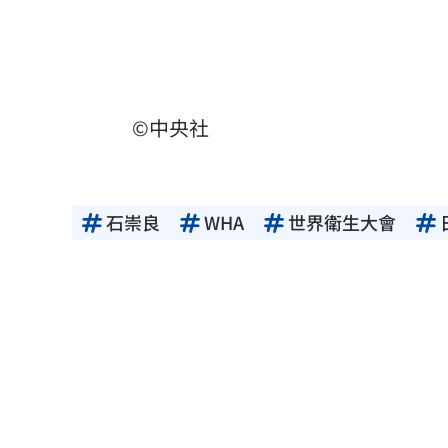
©中央社
石崇良
WHA
世界衛生大會