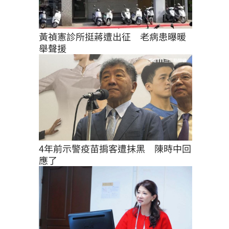
黃禎憲診所挺蔣遭出征　老病患曝暖
舉聲援
4年前示警疫苗掮客遭抹黑　陳時中回
應了