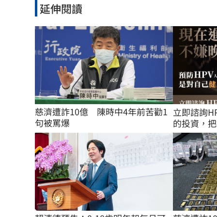
延伸閱讀
慈濟遭詐10億　陳時中4年前苦勸1
立即諮詢H
句被罵爆
的投資，把