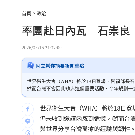
慈濟遭詐10.6億元！全款拿回解方曝
00:
首頁
政治
稱龍蝦咬完就吐 爆李世宗要信徒喝精
率團赴日內瓦 石崇良
樂天女孩淚揭往事 愛意表達障礙遭重
一張百萬太貴！他公開高價股買法：賺3
2026/05/16 21:32:00
獨／海外遊學增強外語 台人夯英、美
阿立幫你摘要新聞重點
長尾獼猴失控狂襲居民！官方追查異常
世界衛生大會（WHA）將於18日登場，衛福部長
伊波拉失控！專家憂病毒恐已突變
00:23
然而台灣不會因此缺席這個重要活動，今年規劃一
飲料空盒找嘸地方丟 騎車咬著遭攔查
世界衛生大會
（
WHA
）將於18日登
63歲章小蕙吐露心聲：後悔當年嫁給鍾
仍未收到邀請函感到遺憾，然而台
白海豚颱風擺盪逼近！雨到「這時」才
與世界分享台灣醫療的經驗與韌性