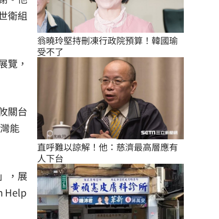
世衛組
翁曉玲堅持刪凍行政院預算！韓國瑜
受不了
展覽，
攸關台
台灣能
直呼難以諒解！他：慈濟最高層應有
人下台
」，展
Help