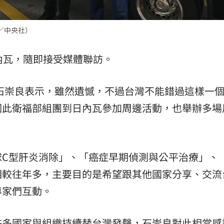
熱潮
10:00
／中央社）
15
內瓦，隨即接受媒體聯訪。
石崇良表示，雖然遺憾，不過台灣不能錯過這樣一
因此衛福部組團到日內瓦參加周邊活動，也舉辦多場
球C型肝炎消除」、「癌症早期偵測與公平治療」、
相較往年多，主要目的是希望跟其他國家分享、交流
專家們互動。
許多國家與組織持續替台灣發聲，石崇良對此相當感