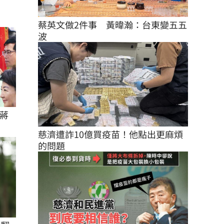
蔡英文做2件事　黃暐瀚：台東變五五
波
蔣
慈濟遭詐10億買疫苗！他點出更麻煩
的問題