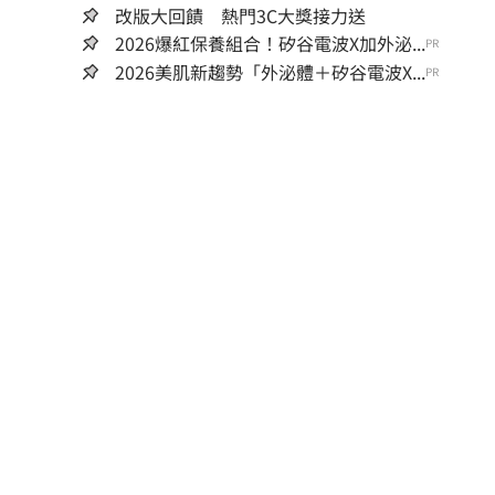
改版大回饋 熱門3C大獎接力送
2026爆紅保養組合！矽谷電波X加外泌...
PR
2026美肌新趨勢「外泌體＋矽谷電波X...
PR