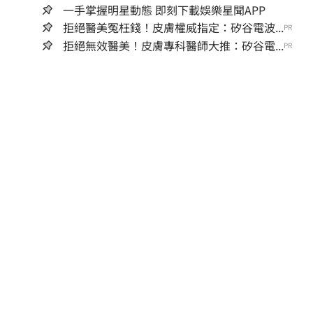
一手掌握明星動態 即刻下載娛樂星聞APP
拒絕醫美冤枉錢！皮膚權威指定：矽谷電波...
PR
拒絕無效醫美！皮膚專科醫師大推：矽谷電...
PR