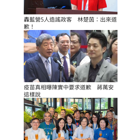
轟藍營5人造謠政客　林楚茵：出來道
歉！
疫苗真相曝陳實中要求道歉　蔣萬安
這樣說