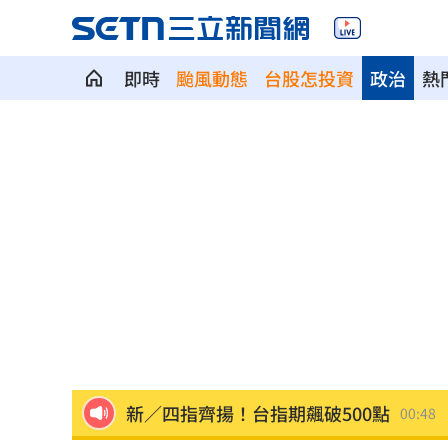
即時
颱風動態
台股怎投資
政治
熱
賓士S500擋浩劫！車主這話暖哭全網
01
台股暴跌誰最能扛 高含金這幾檔繳正
Q2獲利年增221% 愛普*EPS衝4.18元
宏福苑大火調查出爐！菸頭引燃施工雜
定投10年翻逾5倍 這檔吸引存股族卡位
新／四指齊揚！台指期飆破500點
00:48