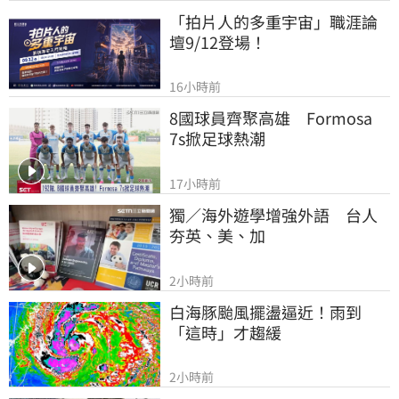
「拍片人的多重宇宙」職涯論
壇9/12登場！
16小時前
8國球員齊聚高雄　Formosa 
7s掀足球熱潮
17小時前
獨／海外遊學增強外語　台人
夯英、美、加
2小時前
白海豚颱風擺盪逼近！雨到
「這時」才趨緩
2小時前