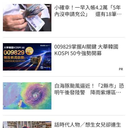
小確幸！一早入帳4.2萬「5年
內沒申請充公」 還有18筆錢
連發到8月底
009829掌握AI關鍵 大華韓國
KOSPI 50今強勢開募
PR
白海豚颱風逼近！「2縣市」恐
明午後發陸警 降雨紫爆區域
曝光
話時代人物／想生女兒卻連生