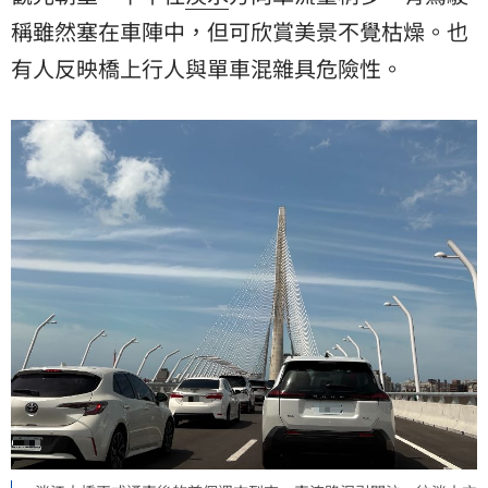
稱雖然塞在車陣中，但可欣賞美景不覺枯燥。也
有人反映橋上行人與單車混雜具危險性。