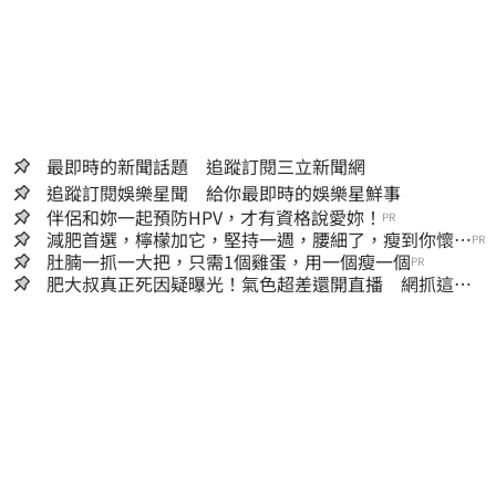
最即時的新聞話題 追蹤訂閱三立新聞網
追蹤訂閱娛樂星聞 給你最即時的娛樂星鮮事
伴侶和妳一起預防HPV，才有資格說愛妳！
PR
減肥首選，檸檬加它，堅持一週，腰細了，瘦到你懷疑
PR
人生
肚腩一抓一大把，只需1個雞蛋，用一個瘦一個
PR
肥大叔真正死因疑曝光！氣色超差還開直播 網抓這一
點超不合理