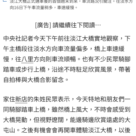
淡江大橋正式通車後的首個週末到來，車流路況引關注。往淡水方
向16日下午車流量稍多，車速緩慢。
[廣告] 請繼續往下閱讀…
中央社記者今天下午前往淡江大橋實地觀察，下
午主橋段往淡水方向車流量偏多，橋上車速緩
慢，往
八里
方向則車流順暢。也有不少民眾騎腳
踏車或步行上橋，沿途不時駐足欣賞風景，帶著
自拍棒與大橋合影留念。
家住
新店
的朱姓民眾表示，今天特地和朋友們一
同騎腳踏車上橋，雖然橋上風大，不時會感受到
大橋晃動，但視野遼闊，能邊騎邊欣賞遠處的大
屯山。之後有機會會再開車體驗淡江大橋，以後