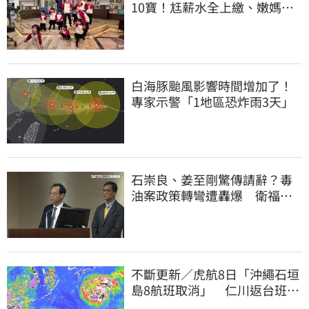
10寶！尪薪水全上繳、嫩媽吐
心聲：不生了
白海豚颱風影響時間增加了！
專家示警「1地區恐炸雨3天」
石崇良、姜至剛驚傳請辭？毒
油案政策轉彎遭轟爆 衛福部
回應了
不斷更新／虎航8日「沖繩石垣
島8航班取消」 仁川返台班機
提前1天起飛