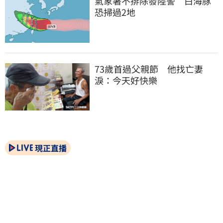
氣象署不排除發陸警　白海豚
恐掃過2地
73歲首過父親節　他找亡妻
淚：今天好快樂
現正直播