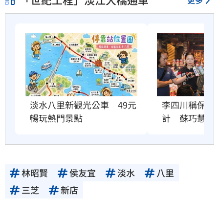
李四川稱保住
淡水八里新觀光公車　49元
計　蘇巧慧說
暢玩熱門景點
林昭賢
侯友宜
淡水
八里
三芝
新店