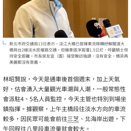
新北市府交通局13日表示，淡江大橋已發揮車流移轉紓解關渡大
橋與台2線淡水民權路交通，但機車道淨寬僅1.5公尺，呼籲騎士保
持安全距離。市長侯友宜（圖）接受聯訪強調，沒有安全，橋梁再
美麗都沒有意義。
林昭賢說，今天是通車後首個週末，加上天氣
好，估會湧入大量觀光車潮與人潮，一般常態性
會派駐4、5名人員監控，今天主管也特別到場坐
鎮指揮。據觀察，上午主橋段往淡水方向的車流
較多，因民眾可能會前往
三芝
、北海岸出遊，下
午回程往八里段車流量就會較大。