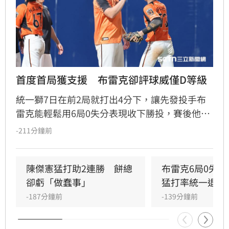
首度首局獲支援　布雷克卻評球威僅D等級
統一獅7日在前2局就打出4分下，讓先發投手布
雷克能輕鬆用6局0失分表現收下勝投，賽後他也
表示今晚投球特別輕鬆，但反而檢討自己的投球
-211分鐘前
內容可能是本季最差一役，球威更是只有C、D等
級。」
陳傑憲猛打助2連勝　餅總
布雷克6局0失
卻虧「做蠢事」
猛打率統一退富
-187分鐘前
-139分鐘前