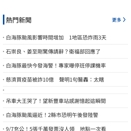
熱門新聞
更多
白海豚颱風影響時間增加 1地區恐炸雨3天
石崇良、姜至剛驚傳請辭？衛福部回應了
白海豚最快今發海警！專家曝停班停課機率
慈濟買疫苗被詐10億 聲明1句醫轟：太瞎
吊車大王哭了！望新豐車站感謝憶起這瞬間
白海豚颱風逼近！2縣市恐明午後發陸警
9/7充公！5張千萬發票沒人領 地點一次看