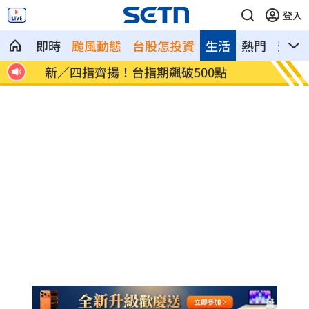
登入
即時
颱風動態
台股怎投資
生活
熱門
影音
卡
新／四指齊揚！台指期飆破500點
慈濟遭