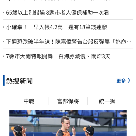
65歲以上別錯過 8縣市老人健保補助一次看
小確幸！一早入帳4.2萬 還有18筆錢連發
下週恐跌破半年線！陳嘉偉警告台股反彈屬「逃命
波」：空頭大屠殺剛開始
7縣市大雨特報開轟 白海豚減慢、雨炸3天
熱搜新聞
更多
中職
富邦悍將
統一獅