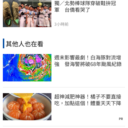
獨／北勢棒球隊穿破鞋拚冠
軍　台僑看哭了
3小時前
其他人也在看
週末影響最劇！白海豚對流增
強 發海警將破68年颱風紀錄
超神減肥神器！橘子不要直接
吃，加點這個！體重天天下降
PR