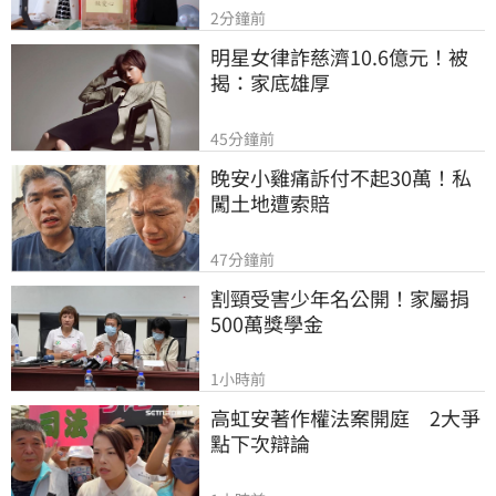
2分鐘前
明星女律詐慈濟10.6億元！被
揭：家底雄厚
45分鐘前
晚安小雞痛訴付不起30萬！私
闖土地遭索賠
47分鐘前
割頸受害少年名公開！家屬捐
500萬獎學金
1小時前
高虹安著作權法案開庭　2大爭
點下次辯論