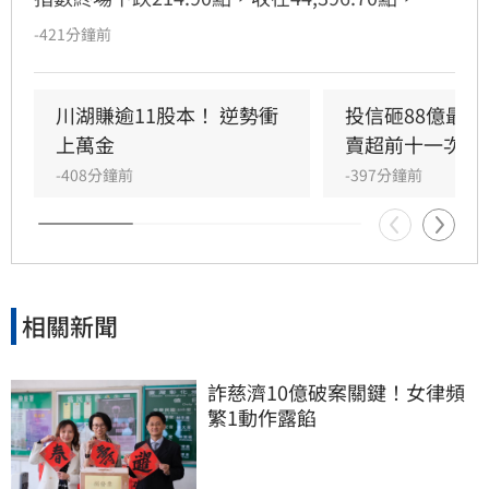
幅0.48%。外資相較昨天狂買903億，今天買超
-421分鐘前
大幅縮水至20.2億元，力積電（6770）最受青
睞，獲加碼近3.9萬張。值得注意的是，外資今賣
超前十大個股中，多家金融股上榜，又以臺企銀
川湖賺逾11股本！ 逆勢衝
投信砸88億最愛
（2834）最慘，被提了2萬多張。
上萬金
賣超前十一次看
-408分鐘前
-397分鐘前
相關新聞
詐慈濟10億破案關鍵！女律頻
繁1動作露餡