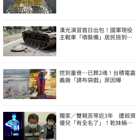
洗錢囤232kg黃金
漢光演習首日出包！國軍現役
主戰車「噴裝備」居民撿到零
件…軍方說話了
挖到童骨…已葬2魂！台積電嘉
義廠「請布袋戲」原因曝
獨家／雙親苦等近3年 遭殺資
優兒「有全名了」！乾妹稱賠
償恐毀她未來