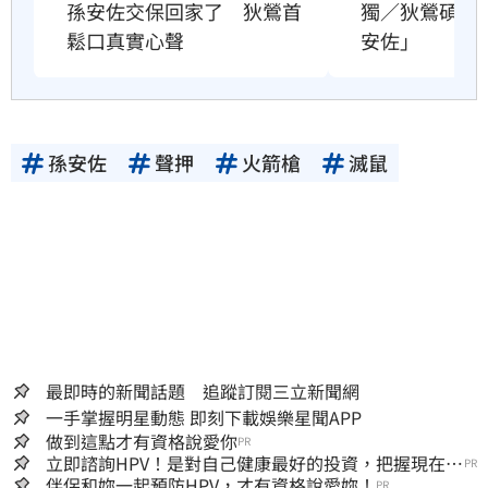
獨／狄鶯碩士
孫安佐交保回家了　狄鶯首
安佐」
鬆口真實心聲
孫安佐
聲押
火箭槍
滅鼠
最即時的新聞話題 追蹤訂閱三立新聞網
一手掌握明星動態 即刻下載娛樂星聞APP
做到這點才有資格說愛你
PR
立即諮詢HPV！是對自己健康最好的投資，把握現在不
PR
嫌晚！
伴侶和妳一起預防HPV，才有資格說愛妳！
PR