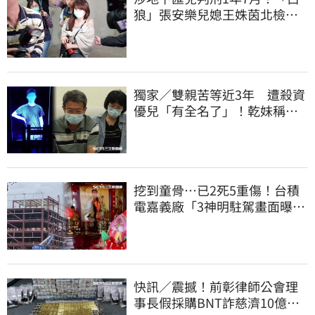
狼」張安樂兒媳王姝茵北檢報
到、今發監執行
獨家／雙親苦等近3年 遭殺資
優兒「有全名了」！乾妹稱賠
償恐毀她未來
挖到童骨…已2死5重傷！台積
電嘉義廠「3神明駐駕畫面曝
光」
快訊／震撼！前彰律師公會理
事長假採購BNT詐慈濟10億、