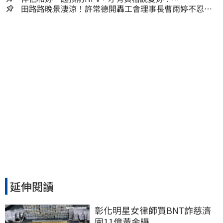
田路路晚景淒涼！許常德開轟工會理事長曹雨婷不忍
了：別只包紅包慰問
延伸閱讀
彰化明星女律師買BNT詐慈濟 
囤11億黃金曝