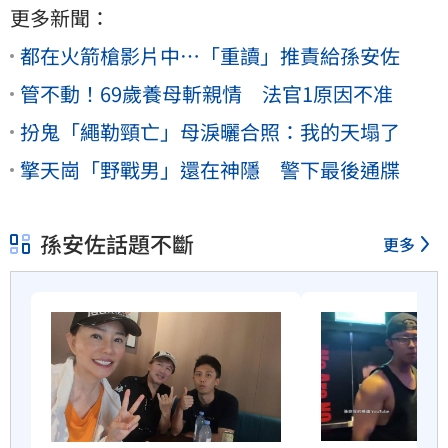
更多新聞：
都在火箭槍影片中…「重讀」推責給孫安佐
管不動！69歲養母斬親情 法官1原因不准
扮鬼「繩勒頸亡」母淚曬合照：我的天塌了
擎天崗「野戰男」還在神隱 警下最後通牒
孫安佐話題不斷
更多