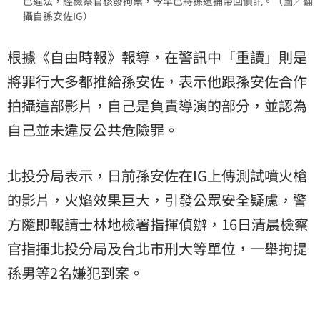
已違法，經檢察官核發拘票，今早已將孫逮捕帶回偵訊。（圖／翻
攝自孫安佐IG）
根據《自由時報》報導，在警訊中「重讀」則是
將罪行大多都推給孫安佐，表示他跟孫安佐合作
拍攝這部影片，自己是負責導演的部分，並認為
自己並未違反公共危險罪。
北投分局表示，日前孫安佐在IG上傳測試噴火槍
的影片，火焰效果巨大，引發公眾安全疑慮，警
方隨即報請士林地檢署指揮偵辦，16日清晨檢察
官指揮北投分局及台北市刑大等單位，一舉拘提
孫男等2名嫌犯到案。