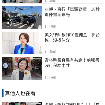
1小時前
左轉、直行「車頭對撞」10秒
驚悚畫面曝光
1小時前
美女律師狠詐10億佣金　郭台
銘：沒找仲介
1小時前
雲林縣長身邊有共諜！前秘書
洩行程給中共
1小時前
其他人也在看
涉地下匯兌判刑1年7月！「白