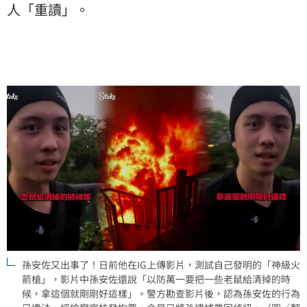
人「重讀」。
孫安佐又出事了！日前他在IG上傳影片，測試自己發明的「神級火
箭槍」，影片中孫安佐還說「以防萬一要把一些老鼠給清掉的時
候，拿這個就剛剛好這樣」。警方勘查影片後，認為孫安佐的行為