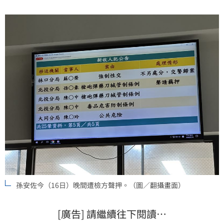
院聲請羈押。
孫安佐今（16日）晚間遭檢方聲押。（圖／翻攝畫面）
[廣告] 請繼續往下閱讀…