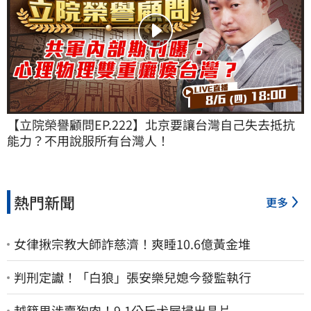
【立院榮譽顧問EP.222】北京要讓台灣自己失去抵抗
能力？不用說服所有台灣人！
熱門新聞
更多
女律揪宗教大師詐慈濟！爽睡10.6億黃金堆
判刑定讞！「白狼」張安樂兒媳今發監執行
越籍男涉賣狗肉！9.1公斤犬屍掃出晶片