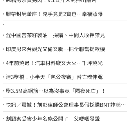
膠帶封屍董座！兇手竟是2寶爸…幸福照曝
混中國苦茶籽製油 採購、中間人收押禁見
印度男來台觀光又偷又騙…把全聯當提款機
4年前燒過！汽車材料廠又大火…千坪燒光
連3墜橋！小半天「包公夜審」替亡魂伸冤
墜3.5M高鋼筋…以為沒事竟「隔夜死亡」！
快訊／震撼！前彰律師公會理事長假採購BNT詐慈濟
10億、洗錢囤232kg黃金
割頸案受害少年名能公開了 父哽咽發聲