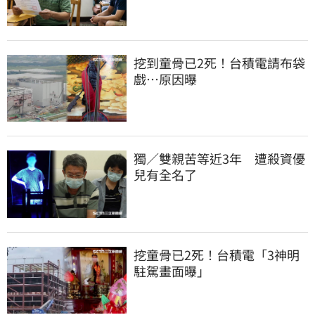
挖到童骨已2死！台積電請布袋
戲…原因曝
獨／雙親苦等近3年　遭殺資優
兒有全名了
挖童骨已2死！台積電「3神明
駐駕畫面曝」