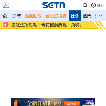
登入
即時
颱風動態
台股怎投資
社會
熱門
影音
神鎮
這吃法頂呱呱「青花椒鹹酥雞＋角嗨」開
韓股慘
賣