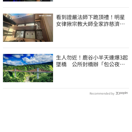
看到證嚴法師下跪頂禮！明星
女律揪宗教大師全家詐慈濟…
全家爽睡黃金堆
生人勿近！鹿谷小半天連爆3起
墜橋 公所封橋辦「包公夜
審」替亡魂伸冤
Recommended by