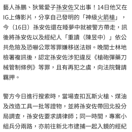
藝人孫鵬、狄鶯愛子
孫安佐
又出事！14日他又在
IG上傳影片，分享自己發明的「神級
火箭槍
」，
今（16日）孫安佐還在睡夢中就被警方帶走，訊
後將孫安佐以及經紀人「重讀（陳昱中）」依公
共危險及恐嚇公眾等罪嫌移送法辦。晚間士林地
檢署複訊後，認定孫安佐涉犯違反《槍砲彈藥刀
械管制條例》等罪，且有再犯之虞，向法院聲請
羈押。
警方今日進行搜索時，當場查扣瓦斯火槍、煤油
及改造工具一批等證物，並將孫安佐帶回北投分
局調查，孫安佐要求請律師；同一時間，專案小
組兵分兩路，亦前往新北市逮捕一起入鏡的經紀