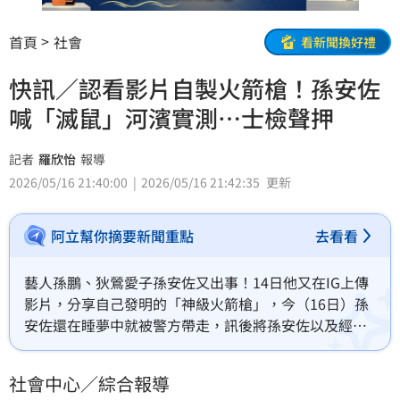
首頁
社會
看新聞換好禮
快訊／認看影片自製火箭槍！孫安佐
喊「滅鼠」河濱實測…士檢聲押
記者
羅欣怡
報導
2026/05/16 21:40:00
2026/05/16 21:42:35
更新
阿立幫你摘要新聞重點
去看看
藝人孫鵬、狄鶯愛子孫安佐又出事！14日他又在IG上傳
影片，分享自己發明的「神級火箭槍」，今（16日）孫
安佐還在睡夢中就被警方帶走，訊後將孫安佐以及經紀
人「重讀（陳昱中）」依公共危險及恐嚇公眾等罪嫌移
送法辦。晚間士林地檢署複訊後，認定孫安佐涉犯違反
社會中心／綜合報導
《槍砲彈藥刀械管制條例》等罪，且有再犯之虞，向法