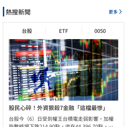
熱搜新聞
更多
台股
ETF
0050
股民心碎！外資狠殺7金融「這檔最慘」
台股今（6）日受到權王台積電走弱影響，加權
指數終場下跌214.90點，收在44,396.70點，跌