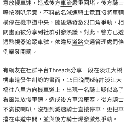
意放慢車速，造成後方
車流
嚴重回堵，後方騎士
鳴按喇叭示意，不料該名減速騎士竟直接將車輛
橫停在機
車道
中央，隨後爆發激烈口角爭執，相
關畫面被分享到社群引發熱議。對此，警方已透
過監視器追蹤車號，依違反
道路
交通管理處罰條
例舉發開罰。
有網友在社群平台Threads分享一段在淡江大橋
機車道發生糾紛的畫面，15日晚間6時許淡江大
橋往八里方向機車道上，出現一名騎士疑似為了
看風景放慢車速，造成後方車流壅塞，後方騎士
不滿按喇叭，沒想到減速騎士直接停車，更把車
擋在車道中間，並與後方騎士爆發激烈爭執。