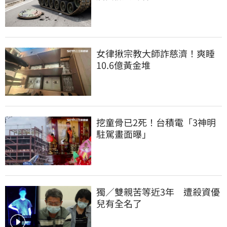
女律揪宗教大師詐慈濟！爽睡
10.6億黃金堆
挖童骨已2死！台積電「3神明
駐駕畫面曝」
獨／雙親苦等近3年　遭殺資優
兒有全名了