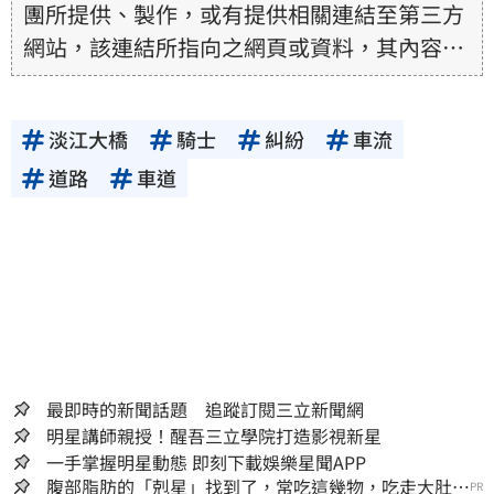
團所提供、製作，或有提供相關連結至第三方
網站，該連結所指向之網頁或資料，其內容均
為所連結網站提供，相關權利均為該網站、內
容提供者或合法權利人所有，三立集團不擔保
淡江大橋
騎士
糾紛
車流
其真實性、正確性、即時性、完整性或合法
性。三立新聞網所提供的資訊內容，若其著作
道路
車道
權不屬於三立集團所有，使用者未取得內容提
供者（著作權人）許可之前，亦不得擅自轉
貼、重製、變更、散布，否則概由使用者自負
全責。
最即時的新聞話題 追蹤訂閱三立新聞網
明星講師親授！醒吾三立學院打造影視新星
一手掌握明星動態 即刻下載娛樂星聞APP
腹部脂肪的「剋星」找到了，常吃這幾物，吃走大肚
PR