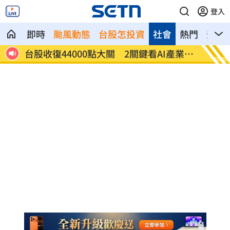
登入
即時
颱風動態
台股怎投資
社會
熱門
影音
27
台股收復44000點大關 2關鍵看AI產業發
他見搶
展
歲