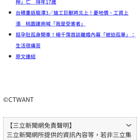
桿」亡 得年17歲
台積重返龍潭3／搶工巨獸將北上！憂地價、工資上
漲 桃園建商喊「我是受害者」
挺孕肚孤身開車！楊千霈首談離婚內幕「被迫孤單」：
生活很痛苦
原文連結
©CTWANT
【三立新聞網免責聲明】
三立新聞網所提供的資訊內容等，若非三立集