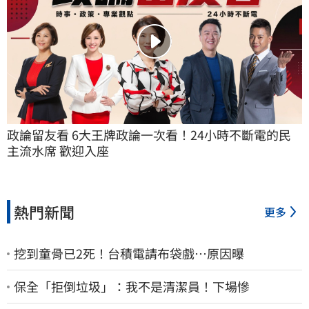
政論留友看 6大王牌政論一次看！24小時不斷電的民
主流水席 歡迎入座
熱門新聞
更多
挖到童骨已2死！台積電請布袋戲…原因曝
保全「拒倒垃圾」：我不是清潔員！下場慘