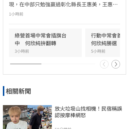
現，在中部只勉強贏過彰化縣長王惠美，王惠美
早上有回應、不過語氣酸溜溜。
1小時前
綠營首場中常會插旗台
行動中常會首選
中　何欣純拚翻轉
何欣純勝選
3小時前
5小時前
相關新聞
放火垃圾山找相機！民宿稱誤
認按摩棒網怒