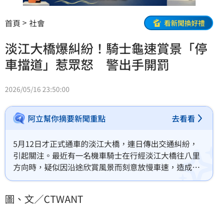
首頁
社會
看新聞換好禮
淡江大橋爆糾紛！騎士龜速賞景「停
車擋道」惹眾怒 警出手開罰
2026/05/16 23:50:00
阿立幫你摘要新聞重點
去看看
5月12日才正式通車的淡江大橋，連日傳出交通糾紛，
引起關注。最近有一名機車騎士在行經淡江大橋往八里
方向時，疑似因沿途欣賞風景而刻意放慢車速，造成後
方車流嚴重回堵，後方騎士鳴按喇叭示意，不料該名減
速騎士竟直接將車輛橫停在機車道中央，隨後爆發激烈
圖、文／CTWANT
口角爭執，相關畫面被分享到社群引發熱議。對此，警
方已透過監視器追蹤車號，依違反道路交通管理處罰條