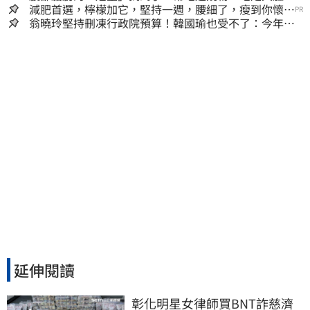
囊，瘦出小蠻腰
減肥首選，檸檬加它，堅持一週，腰細了，瘦到你懷疑
PR
人生
翁曉玲堅持刪凍行政院預算！韓國瑜也受不了：今年剩4
個月你思考一下
延伸閱讀
彰化明星女律師買BNT詐慈濟 