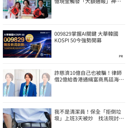
億現金觸發「大額通報」神鬼
律師遭擊落內幕
009829掌握AI關鍵 大華韓國
KOSPI 50今強勢開募
PR
詐慈濟10億自己也被騙！律師
借2億給香港通緝富商馬廷海建
台北天空塔
我不是清潔員！保全「拒倒垃
圾」上班3天被炒 找法院討公
道結果出爐