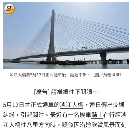
例舉發開罰。
淡江大橋自5月12日正式通車後，話題不斷。（圖／黃耀徵攝）
[廣告] 請繼續往下閱讀…
5月12日才正式通車的
淡江大橋
，連日傳出交通
糾紛
，引起關注。最近有一名機車
騎士
在行經淡
江大橋往八里方向時，疑似因沿途欣賞風景而刻