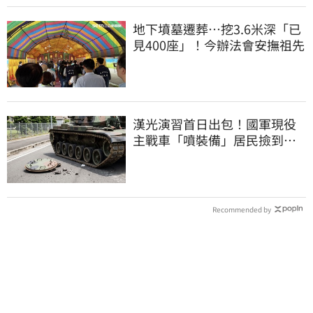
地下墳墓遷葬…挖3.6米深「已
見400座」！今辦法會安撫祖先
漢光演習首日出包！國軍現役
主戰車「噴裝備」居民撿到零
件…軍方說話了
Recommended by