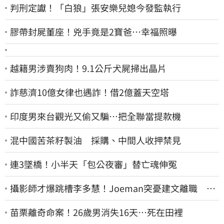
判刑定讞！「白狼」張安樂兒媳今發監執行
膠帶封屍董座！兇手竟是2寶爸…幸福照曝
越籍男涉賣狗肉！9.1公斤犬屍掃出晶片
詐慈濟10億女律也遇詐！借2億蓋天空塔
印度男來台觀光又偷又騙…把全聯當提款機
混中國苦茶籽製油 採購、中間人收押禁見
連3墜橋！小半天「包公夜審」替亡魂伸冤
攝影師才爆跳槽李多慧！Joeman突憂建文離職 發
聲「其實我很清楚」
苗栗離奇命案！26歲男消失16天…死在田裡