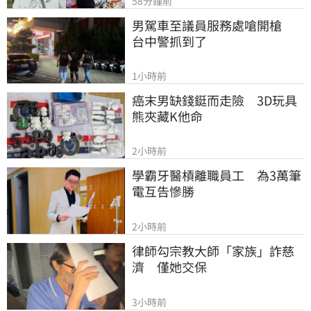
58分鐘前
男駕車至議員服務處嗆開槍　
台中警抓到了
1小時前
癌末男缺錢鋌而走險　3D玩具
熊夾藏K他命
2小時前
學霸牙醫槓離職員工　為3萬筆
電互告慘勝
2小時前
律師勾宗教大師「家族」詐慈
濟　僅她交保
3小時前