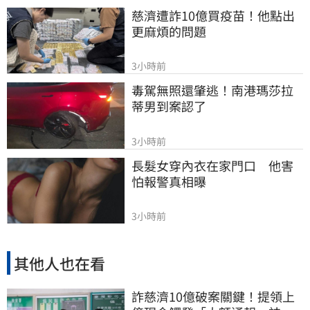
慈濟遭詐10億買疫苗！他點出
更麻煩的問題
3小時前
毒駕無照還肇逃！南港瑪莎拉
蒂男到案認了
3小時前
長髮女穿內衣在家門口　他害
怕報警真相曝
3小時前
其他人也在看
詐慈濟10億破案關鍵！提領上