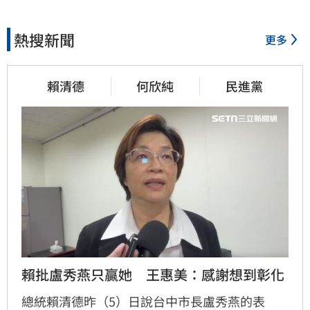
熱搜新聞
更多
賴清德
何欣純
民進黨
賴批盧秀燕只贏她　王惠美：感謝想到彰化
總統賴清德昨（5）日說台中市長盧秀燕的表