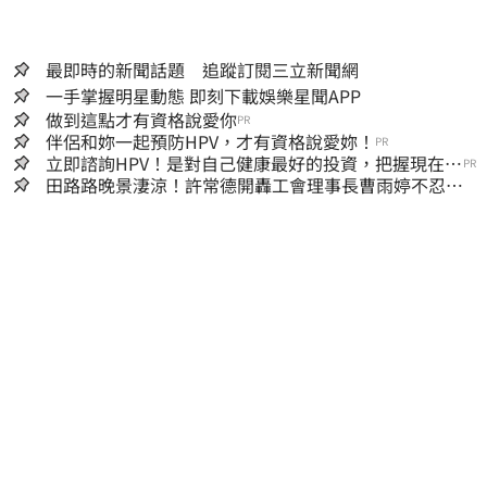
最即時的新聞話題 追蹤訂閱三立新聞網
一手掌握明星動態 即刻下載娛樂星聞APP
做到這點才有資格說愛你
PR
伴侶和妳一起預防HPV，才有資格說愛妳！
PR
立即諮詢HPV！是對自己健康最好的投資，把握現在不
PR
嫌晚！
田路路晚景淒涼！許常德開轟工會理事長曹雨婷不忍
了：別只包紅包慰問