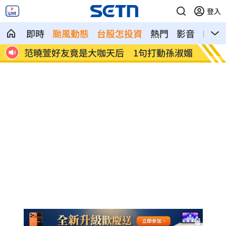
登入
即時
颱風動態
台股怎投資
熱門
影音
熱搜
憶暖
范曉萱好友竟是大咖天后 1句打動孫淑媚
鬼門開