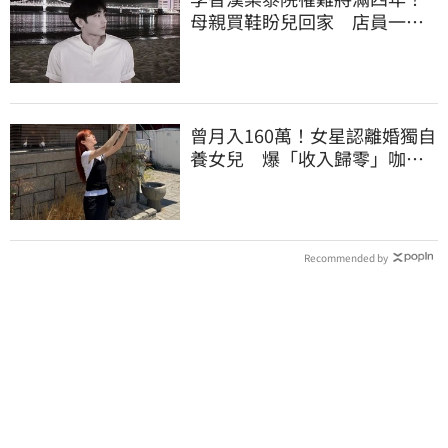
母親買鞋盼兒回家 店員一句
話讓她當場崩潰
曾月入160萬！女星認離婚獨自
養女兒 爆「收入歸零」咖啡
廳打工近況曝
Recommended by