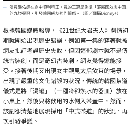
演員邊佑錫在劇中順利稱王，戴的王冠是象徵「藩屬國效忠中國」
的九旒冕冠，引發韓國網友強烈憤怒。（圖／翻攝Disney+）
根據韓國媒體報導，《21世紀大君夫人》劇情初
期就開始出現歷史錯誤，例如第一集的穿著就被
網友批評考證歷史失敗，但因這部劇本就不是傳
統古裝劇，而是奇幻古裝劇，網友覺得還能接
受。接著後期又出現女主覲見太后飲茶的場景，
出現了嚴重的文化錯誤的狀況，傳統的韓國茶道
儀式是將「湯罐」（一種冷卻熱水的器皿）放在
小桌上，然後只將飲用的水倒入茶壺中，然而，
該劇卻清楚地展現採用「中式茶道」的狀況，再
次引發爭議。