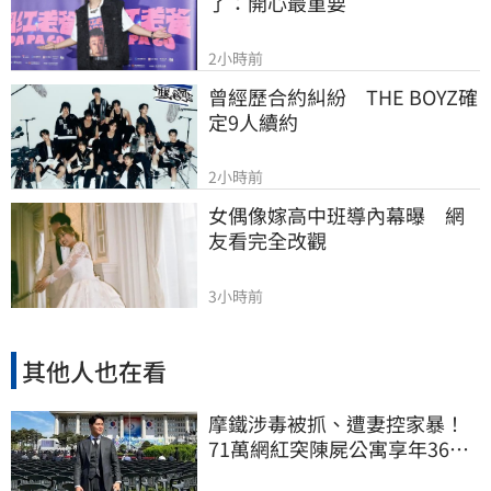
了：開心最重要
2小時前
曾經歷合約糾紛　THE BOYZ確
定9人續約
2小時前
女偶像嫁高中班導內幕曝　網
友看完全改觀
3小時前
其他人也在看
摩鐵涉毒被抓、遭妻控家暴！
71萬網紅突陳屍公寓享年36
歲 警方證實了