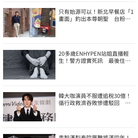
只有始源可以！新北早餐店「1
畫面」釣出本尊朝聖 台粉嚇
傻了
20多歲ENHYPEN站姐直播輕
生！警方證實死訊 最後住處
曝光令人鼻酸
韓大咖演員不服遭追稅30億！
循行政救濟吞敗慘遭駁回 公
司最新回應曝光
李智漢梨泰院罹難將滿四年！