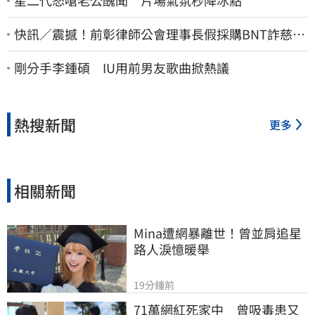
星二代怒嗆老公醜聞 片場氣氛秒降冰點
快訊／震撼！前彰律師公會理事長假採購BNT詐慈濟
10億、洗錢囤232kg黃金
剛分手李鍾碩 IU用前男友歌曲掀熱議
熱搜新聞
更多
相關新聞
Mina遭網暴離世！曾並肩追星
路人淚憶暖舉
19分鐘前
71萬網紅死家中　曾吸毒患又