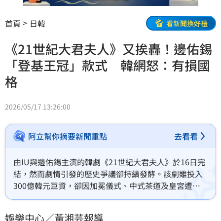
首頁
日韓
看新聞換好禮
《21世紀大君夫人》又挨轟！邊佑錫
「登基王冠」款式 韓網怒：有損國
格
2026/05/17 13:26:00
阿立幫你摘要新聞重點
去看看
由IU與邊佑錫主演的韓劇《21世紀大君夫人》於16日完
結，然而劇情引發的歷史爭議卻持續發酵。該劇雖投入
300億韓元巨資，卻因加冕儀式、中式茶道及皇宮遭焚
毀等情節，被批評嚴重損害韓國民族尊嚴，甚至遭質疑
涉及「東北工程」。製作方雖就禮儀疏失致歉，並坦言
娛樂中心／黃湘芸報導