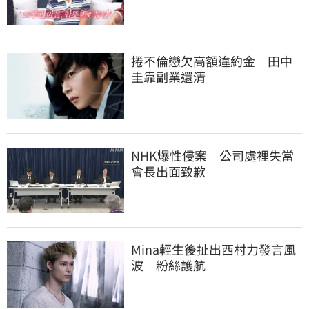
捲不倫戀欠高額違約金　田中
圭靠副業還清
NHK爆性侵案　公司處裡失當
會長出面致歉
Mina輕生後扯出西村力發言風
波　粉絲護航