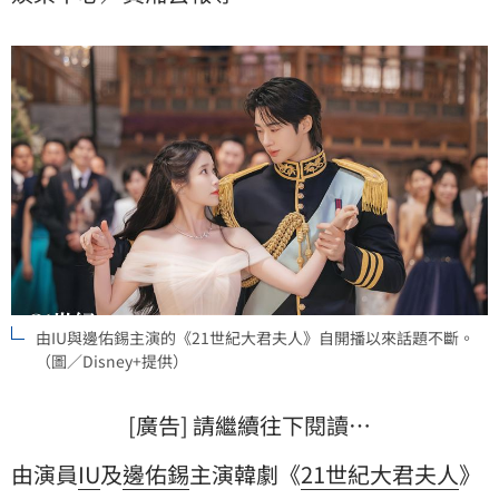
登基關鍵場景未諮詢過專家，但敷衍態度令觀眾難以接
受。這部奇幻劇因考證失誤，最終在爭議聲中畫下句
點，引發影視圈對歷史尊重的高度關注。黃湘芸
由IU與邊佑錫主演的《21世紀大君夫人》自開播以來話題不斷。
（圖／Disney+提供）
[廣告] 請繼續往下閱讀…
由演員
IU
及
邊佑錫
主演韓劇《
21世紀大君夫人
》