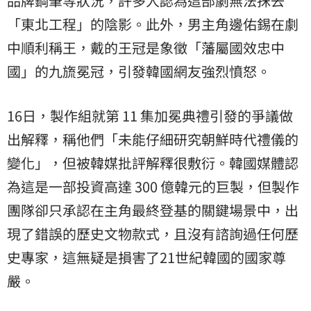
品牌鋼筆等狀況，許多人認為這部劇無法抹去
「東北工程」的陰影。此外，男主角邊佑錫在劇
中順利稱王，戴的王冠是象徵「藩屬國效忠中
國」的九旒冕冠，引發韓國網友強烈憤怒。
16日，製作組就第 11 集加冕典禮引發的爭議做
出解釋，稱他們「未能仔細研究朝鮮時代禮儀的
變化」，但被韓媒批評解釋很敷衍。韓國媒體認
為這是一部投資高達 300 億韓元的巨製，但製作
團隊卻只承認在主角最終登基的關鍵場景中，出
現了錯誤的歷史文物款式，且沒有諮詢過任何歷
史專家，這無疑是損害了21世紀韓國的國家尊
嚴。