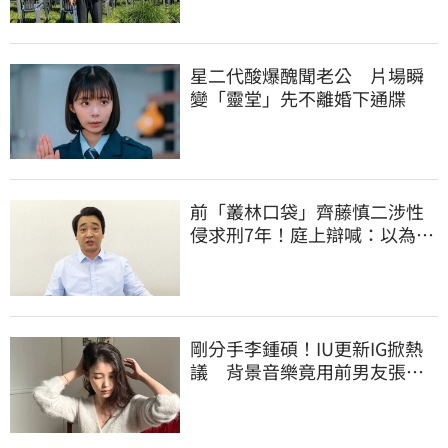
星二代酸爆醜聞老公 片場瞬
變「靈堂」先不離婚下通牒
前「叢林口袋」齊藤慎二涉性
侵求刑7年！庭上辯喊：以為對
方同意
剛分手李鍾碩！IU更新IG掀熱
議 背景音樂竟用前男友張基
河歌曲