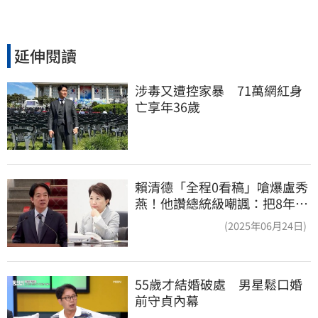
延伸閱讀
涉毒又遭控家暴　71萬網紅身
亡享年36歲
賴清德「全程0看稿」嗆爆盧秀
燕！他讚總統級嘲諷：把8年總
帳一次掀翻
(2025年06月24日)
55歲才結婚破處　男星鬆口婚
前守貞內幕