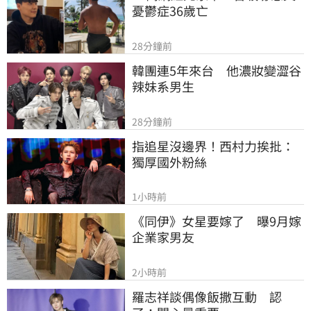
憂鬱症36歲亡
28分鐘前
韓團連5年來台　他濃妝變澀谷
辣妹系男生
28分鐘前
指追星沒邊界！西村力挨批：
獨厚國外粉絲
1小時前
《同伊》女星要嫁了　曝9月嫁
企業家男友
2小時前
羅志祥談偶像飯撒互動　認