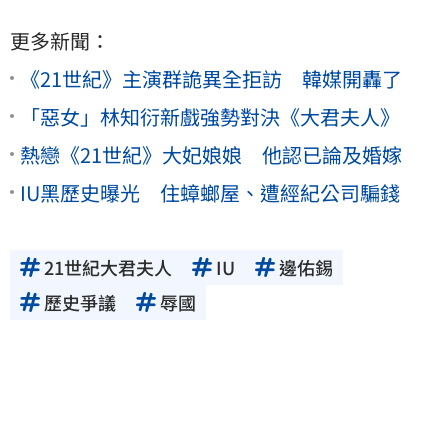
更多新聞：
《21世紀》主演群詭異全拒訪 韓媒開轟了
「惡女」林知衍新戲強勢對決《大君夫人》
熱戀《21世紀》大妃娘娘 他認已論及婚嫁
IU黑歷史曝光 住蟑螂屋、遭經紀公司騙錢
21世紀大君夫人
IU
邊佑錫
歷史爭議
辱國