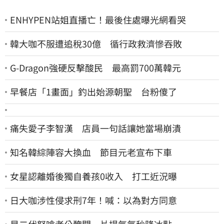
ENHYPEN站姐直播亡！最後住處曝光網看哭
韓大咖不服遭追稅30億 循行政救濟慘吞敗
G-Dragon強硬反擊酸民 最高罰700萬韓元
早餐店「1畫面」釣出始源朝聖 台粉傻了
痛失愛子李智漢 店員一句話讓她當場崩潰
知名韓綜陣容大換血 節目元老宣布下車
女星認離婚後獨自養孩0收入 打工近況曝
日大咖涉性侵求刑7年！喊：以為對方同意