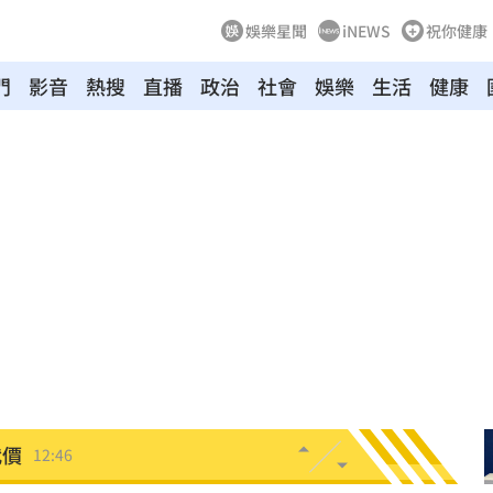
娛樂星聞
iNEWS
祝你健康
門
影音
熱搜
直播
政治
社會
娛樂
生活
健康
s
12:53
12:51
12:50
入獄
12:49
慈濟
12:49
代價
12:46