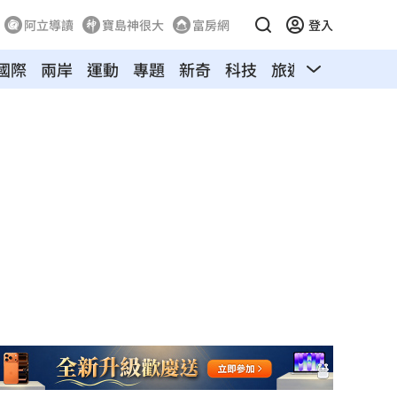
阿立導讀
寶島神很大
富房網
登入
國際
兩岸
運動
專題
新奇
科技
旅遊
汽車
寵物