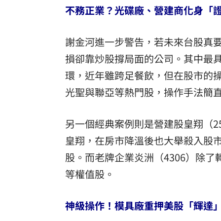
不務正業？光碟廠、營建商化身「
謝金河進一步警告，若未來台股真要
損卻靠炒股撐局面的公司。其中最具
環，近年雖跨足餐飲，但在股市的
光聖與聯亞等熱門股，操作手法簡
另一個經典案例則是營建股皇翔（2
皇翔，在房市降溫後也大舉殺入股
股。而老牌企業炎洲（4306）除
等權值股。
神級操作！模具廠重押美股「輝達」