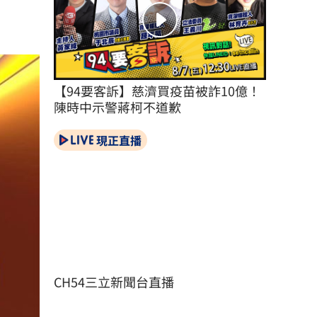
【94要客訴】慈濟買疫苗被詐10億！
陳時中示警蔣柯不道歉
現正直播
CH54三立新聞台直播