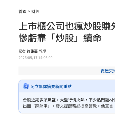
院區驚傳無預警停電 行政院：設備老
首頁
財經
吃桌飛紐約助新人辦婚宴 浩子逼哭全
上市櫃公司也瘋炒股賺
漢光42／淡水河道部署3道致命防禦阻絕
慘虧靠「炒股」續命
今立秋「6生肖」恐衰爆！專家曝6招大
高希均教授90歲逝！「白吃午餐」秘密
記者
許雅惠
報導
2026/05/17 14:06:00
父親節旅遊被打亂！白海豚逼近2地區炸
賣屋交
肥大叔猝逝曾自嘲更生人！創年收破億
徐莉玲槓王菲案外案 5566小刀驚爆離
阿立幫你摘要新聞重點
通緝犯拒檢狂飆街頭！撞斷平交道柵欄
台股近期多頭氣盛，大盤行情火熱，不少熱門題材
出面「踩煞車」，發文提醒務必提高警覺。他直言
中國攻台非解放軍？外媒點名2破口！
12
化帳面獲利。他警告，若企業的業外收益全是靠「