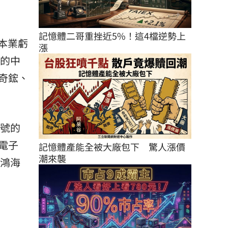
記憶體二哥重挫近5%！這4檔逆勢上
本業虧
漲
業的中
奇鋐、
名號的
電子
記憶體產能全被大廠包下　驚人漲價
潮來襲
與鴻海