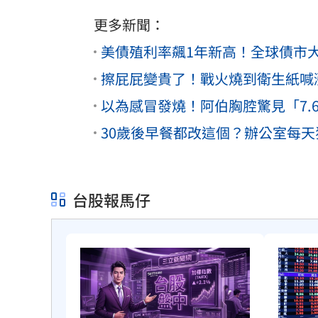
更多新聞：
美債殖利率飆1年新高！全球債市
擦屁屁變貴了！戰火燒到衛生紙喊
以為感冒發燒！阿伯胸腔驚見「7.
30歲後早餐都改這個？辦公室每
台股報馬仔