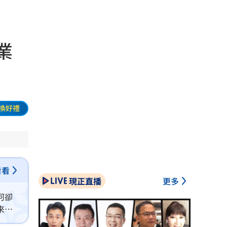
業
換好禮
看看
現正直播
更多
河卻
來美