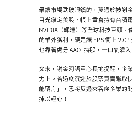
最讓市場跌破眼鏡的，莫過於被謝金
目光鎖定美股，帳上重倉持有台積電 A
NVIDIA（輝達）等全球科技巨頭。儘
的業外獲利，硬是讓 EPS 衝上 2
也靠著處分 AAOI 持股，一口氣灌入
文末，謝金河語重心長地提醒，企
力上。若過度沉迷於股票買賣賺取
能覆舟」，恐將反過來吞噬企業的
掉以輕心！