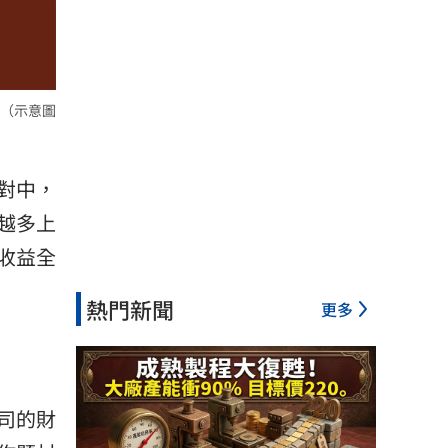
（示意圖
對中，
越多上
收益全
熱門新聞
更多
司的財