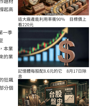
作題材
撐起高
這大廠產能利用率衝90%　目標價上
看220元
開第一季
至
現，本業
帶來的業
記憶體每股配8.6元的它　8月17日除
息
的狂飆
部分個