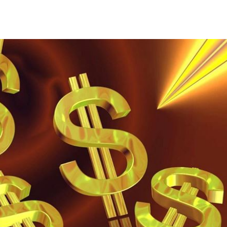
曝光
12:23
發聲
12:20
此人
12:19
縣市
12:18
成形
12:00
場！
10:30
熱潮
10:00