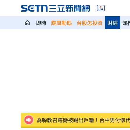
即時
颱風動態
台股怎投資
財經
熱
有線電視員工「姿勢像休息」竟已死12hr
金融族群開趴放紅煙火 這2檔沒被邀請
王凱靈堂開放 「純白燦笑遺照」曝光
內政部貪官收百萬放水 重判3年8月將
曾任中市法扶顧問 女律公益人設取信
為躲教召瞎掰被踢出戶籍！台中男付慘