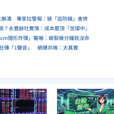
大崩潰 專家拉警報：破「這防線」會慘
漲？永豐餘吐實情：成本壓頂「苦撐中」
6cm隱形炸彈」醫嚇：破裂幾分鐘就沒命
天狂傳「1聲音」 網爆共鳴：太真實