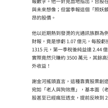
報數字。他一針見血地指出，台股
與未來想像；但當季報這個「照妖
昂的股價。
他以近期熱到發燙的光通訊族群為
財報，竟是慘虧 1.07 億元，每股虧損
1315 元，第一季稅後純益達 2.44
實際竟然只賺約 3500 萬元，其餘
外收益！
謝金河搖頭直言，這種靠賣股票創
宛如「老人與狗效應」，基本面（
股甚至已經瘋狂透支，提前反映到 20