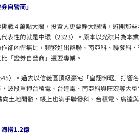
證券自營商」
挑戰 4 萬點大關，投資人更要睜大眼睛，避開那些
代表性的就是中環（2323）。原本以光碟片為本
操作卻凶悍無比，頻繁進出群聯、南亞科、聯發科、
直比「證券自營商」還要專業。
545）。過去以信義區頂級豪宅「皇翔御琚」打響
市，波段重押台積電、台達電、南亞科與旺宏等大型
了轉向土地開發，帳上也滿手聯發科、台積電、廣達
海撈1.2億