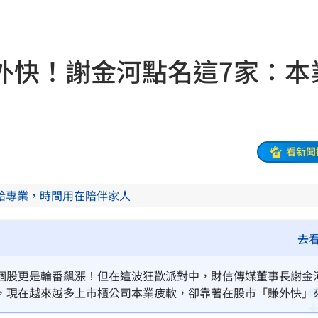
舊
12:39
場
12:37
外快！謝金河點名這7家：本
12:29
開運
12:28
曝光
12:28
看新聞
雨
12:27
給專業，時間用在陪伴家人
品牌
12:26
婚
12:25
去
逃亡
12:24
個股更是輪番飆漲！但在這波狂歡派對中，財信傳媒董事長謝金
，現在越來越多上市櫃公司本業疲軟，卻靠著在股市「賺外快」
:23
炒股」而來，絕不代表本業具備競爭力，投資人要多注意！