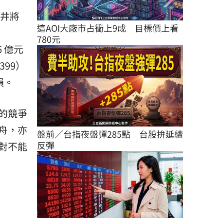
單井將
這AOI大廠市占衝上9成　目標價上看
780元
 億元
399）
損。
的競爭
舟，亦
盤前／台指夜盤彈285點　台股拚延續
反彈
對不能