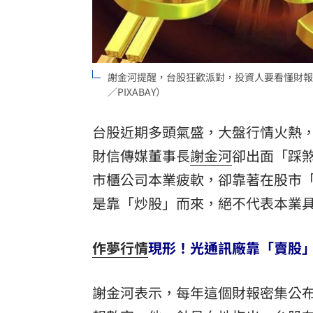
理想混蛋號召粉絲跨海追星吃美食！
18:
謝金河提醒，台股狂歡派對，投資人要看懂財報
／PIXABAY）
台股近期多頭氣盛，大盤行情火熱
財信傳媒董事長
謝金河
卻出面「踩
市櫃公司本業疲軟，卻靠著在股市
是靠「炒股」而來，絕不代表本業
作夢行情
現形！光通訊廠靠「賣股
謝金河表示，每年這個財報密集公