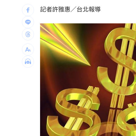
誰在回覆「幹嘛」？故宮南院小編身分
記者許雅惠／台北報導
昔遭抹黑謀財害命終平反 陳時中感性
姜厚任女友自曝3碩1博 網搜本名查無
新／威加重罰300萬！問題苦茶油流向3
台灣彩券開獎直播中
20:31
LIVE三立+24小時直播
15:27
三立iNEWS新聞台線上直播
18:00
商場戰國來臨 台中「頂奢大道」逐漸
「拍片人的多重宇宙」職涯論壇9/12登
8國球員齊聚高雄 Formosa 7s掀足球