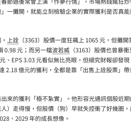
在春節過後常會上演「作夢行情」，市場熱錢瘋狂炒
鏡」一攤開，就能立刻檢驗企業的實際獲利是否真能
例，
上詮
（3363）股價一度狂飆上 1065 元，但攤
 0.98 元；而另一檔
波若威
（3163）股價也曾暴衝
 億元、EPS 3.03 元看似無比亮眼，但細究財報卻發
高達 2.18 億元的獲利，全都是靠「出售上詮股票」
造出來的獲利「極不紮實」。他形容光通訊個股近期
老人）走得慢，但股價（狗）早就失控衝了好幾圈，
28、2029 年的成長想像。