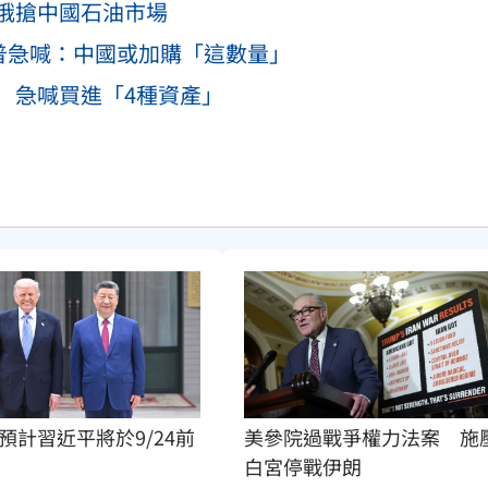
俄搶中國石油市場
普急喊：中國或加購「這數量」
 急喊買進「4種資產」
美參院過戰爭權力法案　施
預計習近平將於9/24前
白宮停戰伊朗