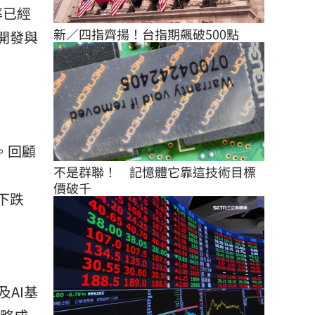
率已經
新／四指齊揚！台指期飆破500點
開發與
。回顧
不是群聯！　記憶體它靠這技術目標
價破千
頭下跌
及AI基