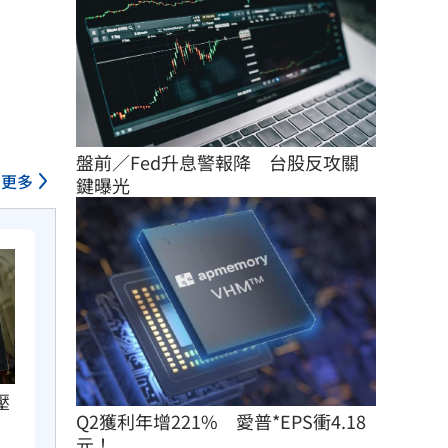
盤前／Fed升息警報降　台股反攻關
更多
鍵曝光
壓
Q2獲利年增221%　愛普*EPS衝4.18
元！