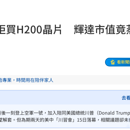
股
19:03
火球
18:57
買H200晶片 輝達市值竟
嗨翻
18:53
海警
18:52
准辭
18:52
看新聞
爐
18:45
給專業，時間用在陪伴家人
解
18:45
捲走
18:39
去
懂
18:39
g）最後一刻登上空軍一號，加入陪同美國總統川普（Donald Trum
望解套。但為期兩天的美中「川習會」15日落幕，相關議題卻未
噸
18:34
4%，高達1700億美元（約5.37兆台幣）市值頓時化為烏有