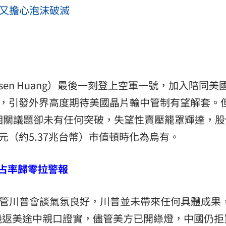
 又擔心泡沫破滅
nsen Huang）最後一刻登上空軍一號，加入陪同美
訪華行列，引發外界高度期待美國晶片輸中管制有望解套。
，相關議題卻未有任何突破，失望性賣壓籠罩輝達，股
美元（約5.37兆台幣）市值頓時化為烏有。
市占率歸零拉警報
儘管川普會談氣氛良好，川普並未帶來任何具體成果
機返美途中親口證實，儘管美方已開綠燈，中國仍拒