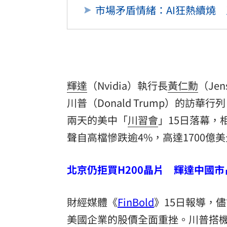
市場矛盾情緒：AI狂熱續燒
輝達
（Nvidia）執行長
黃仁勳
（Je
川普
（Donald Trump）的
兩天的美中「
川習會
」15日落幕
聲自高檔慘跌逾4%，高達1700億
北京仍拒買H200晶片 輝達中國
財經媒體《
FinBold
》15日報導，
美國企業的股價全面重挫。川普搭