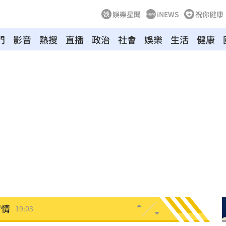
娛樂星聞
iNEWS
祝你健康
門
影音
熱搜
直播
政治
社會
娛樂
生活
健康
休
19:20
目標
19:18
19:12
霸凌
19:08
19:03
留情
19:03