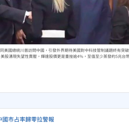
熱潮
10:00
15
同美國總統川普訪問中國，引發外界期待美國對中科技管制議題終有突破
，美股湧現失望性賣壓，輝達股價更是重挫逾4%，至值至少蒸發約5兆台
達中國市占率歸零拉警報