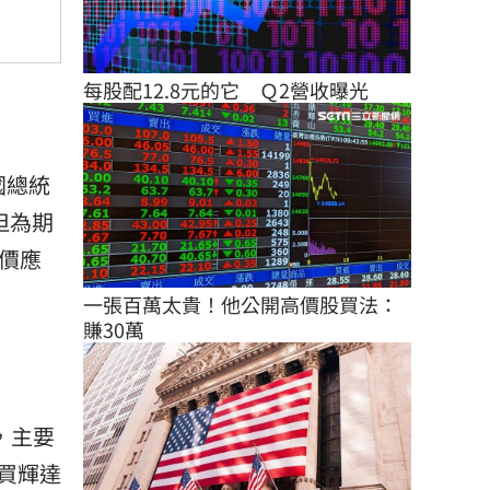
每股配12.8元的它　Ｑ2營收曝光
國總統
但為期
價應
一張百萬太貴！他公開高價股買法：
賺30萬
，主要
買輝達