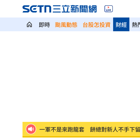
即時
颱風動態
台股怎投資
財經
熱
99歲婆婆「月花35萬」！66歲媳無法退
外野僅是短暫快樂 餅總曝張皓崴終極
想靠正二翻本？ 達人教戰槓反ETF心法
男同事追求不成跟騷偷拍 女師控校方
演習硬上路還無照！鳳山女慘收10萬單
一軍不是來跑龍套 餅總對新人不手下