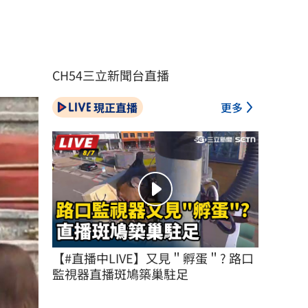
CH54三立新聞台直播
現正直播
更多
【#直播中LIVE】又見＂孵蛋＂? 路口
監視器直播斑鳩築巢駐足