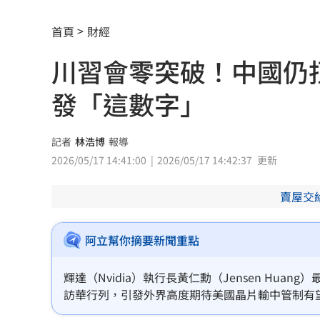
靠2根鐵軌橫掃AI鏈 川湖財報衝上萬金
首頁
財經
孫易磊登板2局2K無失分！ 飆156公里
川習會零突破！中國仍拒
直擊／NEWBEAT高雄首秀 震胸舞全場
發「這數字」
颱風紫暴雨今晚開炸 估「這時」解除
傅家接班人幕僚酒駕遭移送！公所火速
記者
林浩博
報導
2026/05/17 14:41:00
2026/05/17 14:42:37
更新
獅子座新月伴日蝕！12星座一週運勢出
賣屋交
桃猿二軍單場僅3投 副領隊曝下週可緩
颱風硬闖海邊！巨浪來1家4剩3 男童被
阿立幫你摘要新聞重點
大盤收紅、正二反跌？ 拆解槓反ETF秒
輝達（Nvidia）執行長黃仁勳（Jensen Huan
訪華行列，引發外界高度期待美國晶片輸中管制有
白海豚逼近強降雨 石門單日狂洩508萬
何突破，失望性賣壓籠罩輝達，股價應聲自高檔慘跌逾