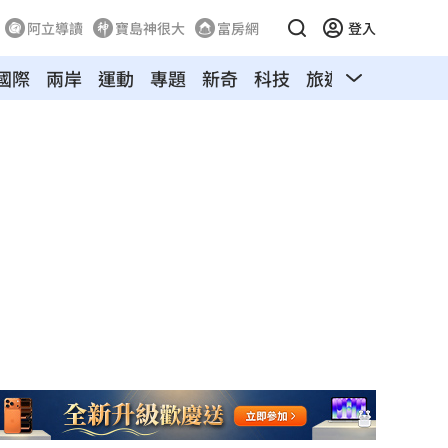
阿立導讀
寶島神很大
富房網
登入
國際
兩岸
運動
專題
新奇
科技
旅遊
汽車
寵物