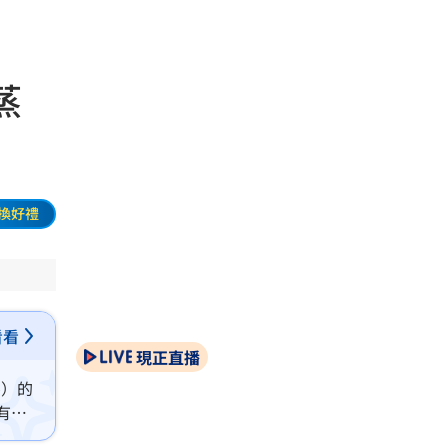
蒸
換好禮
看看
現正直播
p）的
有任
。