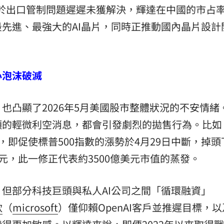
由於出口管制問題遲遲未獲解決，輝達在中國的市占
先進、最強大的AI晶片，同時正推動國內晶片設計
心泡沫破滅
也凸顯了2026年5月美國股市整體狀況的不安情緒
頭的輕微利空消息，都會引發劇烈的拋售行為。比如
目標，即促使標普500指數的漲勢於4月29日中斷，掉
兆美元，此一修正代表約3500億美元市值的蒸發。
但部分科技巨頭與私人AI公司之間「循環融資」
軟
（
microsoft
）僅仰賴OpenAI客戶並推遲目標，以