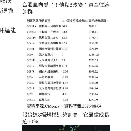
戰略成
台股風向變了！他點3改變：資金往這
顯得脆
族群
，輝達能
股災這8檔規模逆勢創高　它最猛成長
逾10%