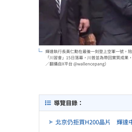
8國球員齊聚高雄 Formosa 7s掀足球
理想混蛋號召粉絲跨海追星吃美食！
18:
輝達執行長黃仁勳在最後一刻登上空軍一號，陪
「川習會」15日落幕，川普並為帶回實質成果
／翻攝自X平台 @wallencepang）
導覽目錄：
北京仍拒買H200晶片 輝