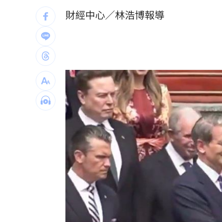
專家喊台股「下週噴千點」關鍵訊號
18:
財經中心／林浩博報導
男星拍足球戲正中要害 導演喊：效果
父親節辭世 前彰化市代蔡裕昌享壽71
補充兵12天也不服！男連2次放鳥代價慘
台灣彩券開獎直播中
20:31
LIVE三立+24小時直播
15:27
三立iNEWS新聞台線上直播
18:00
商場戰國來臨 台中「頂奢大道」逐漸
台彩父親節推新刮刮樂千萬頭獎超「爸
「拍片人的多重宇宙」職涯論壇9/12登