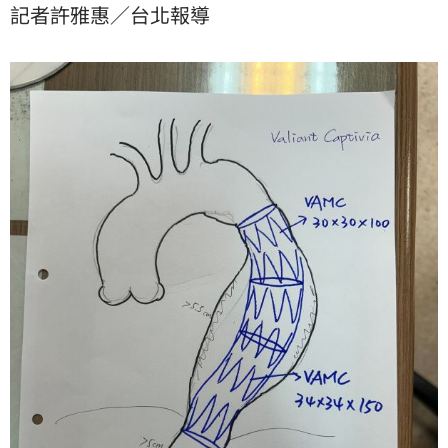
記者許雅惠／台北報導
時會引爆的「不定時炸彈」，一旦破裂，短短幾分鐘內
就會大量內出血奪命！