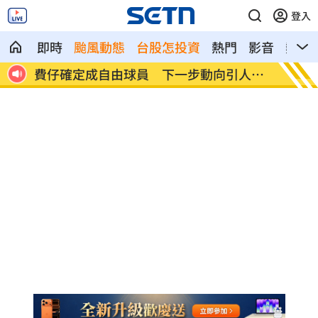
登入
即時
颱風動態
台股怎投資
熱門
影音
熱搜
人喪命
費仔確定成自由球員 下一步動向引人關
米蘭達
注
動