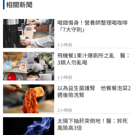
相關新聞
喝錯傷身！營養師整理喝咖啡
「7大守則」
1小時前
飛機餐1果汁爆廁所之亂　醫：
3類人勿亂喝
1小時前
以為益生菌護腎　他餐餐泡菜2
週後險洗腎
2小時前
太陽下抽菸突倒地！醫：猝死
風險高3倍