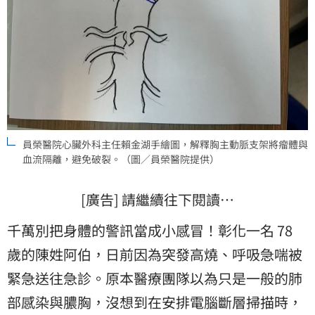
員榮醫院心臟外科主任賴金湖手繪圖，解釋胸主動脈支架將瘤體與
血流隔離，避免破裂。（圖／員榮醫院提供）
[廣告] 請繼續往下閱讀…
千萬別把身體的警訊當成小感冒！彰化一名 78
歲的陳姓阿伯，日前因為突發高燒、呼吸急喘被
緊急送往急診。原本醫療團隊以為只是一般的肺
部感染與膿胸，沒想到在安排電腦斷層掃描時，