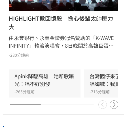
HIGHLIGHT掀回憶殺　擔心後輩太帥壓力
大
由永豐銀行、永豐金證券冠名贊助的「K-WAVE 
INFINITY」韓流演唱會，8日晚間於高雄巨蛋熱
力開唱，集結NEWBEAT、FLARE U、CRAVITY、
-280分鐘前
Apink及HIGHLIGHT五組人氣韓星，從新生代團
體到韓流經典代表接力登台，滿場粉絲高舉手燈
熱情應援，尖叫與歡呼聲一路未停，最後由
Apink降臨高雄　她新歌曝
台灣囡仔來了　
HIGHLIGHT壓軸接管舞台，將現場氣氛推向最高
光：唱不好別發
唱嗨喊：我是誰
潮。
-265分鐘前
-213分鐘前