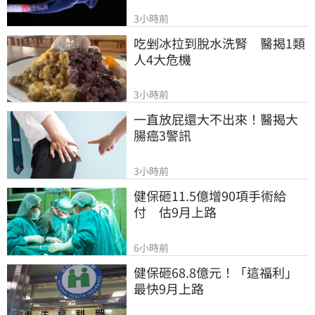
3小時前
吃剉冰拉到脫水洗腎　醫揭1類
人4大危機
3小時前
一直放屁還大不出來！醫揭大
腸癌3警訊
3小時前
健保砸11.5億增90項手術給
付　估9月上路
6小時前
健保砸68.8億元！「這福利」
最快9月上路