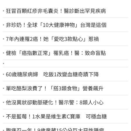
狂冒百顆紅疹非毛囊炎！醫診斷出罕見疾病
非珍奶！全球「10大健康神物」台灣是這個
7年內連罹2癌！她「愛吃3款點心」惹禍
健檢「癌指數正常」罹乳癌！醫：致命盲點
60歲糖尿病婦 吃飯1改變血糖奇蹟下降
單吃酪梨浪費了！「搭3類食物」營養飆升
他沒異狀卻動脈硬化！醫示警：8類人小心
不是藍莓！1水果是維生素C寶庫 可穩血糖
腹痛忍一年！9歲童藏15公分巨大惡性腫瘤