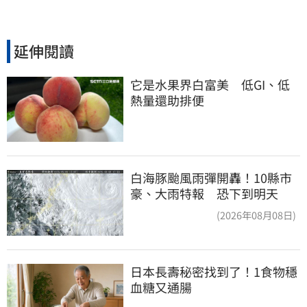
延伸閱讀
它是水果界白富美　低GI、低
熱量還助排便
白海豚颱風雨彈開轟！10縣市
豪、大雨特報 恐下到明天
(2026年08月08日)
日本長壽秘密找到了！1食物穩
血糖又通腸