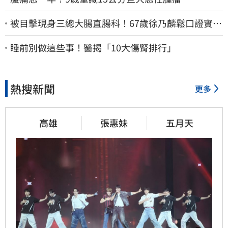
被目擊現身三總大腸直腸科！67歲徐乃麟鬆口證實
了 真實體況曝光
睡前別做這些事！醫揭「10大傷腎排行」
熱搜新聞
更多
高雄
張惠妹
五月天