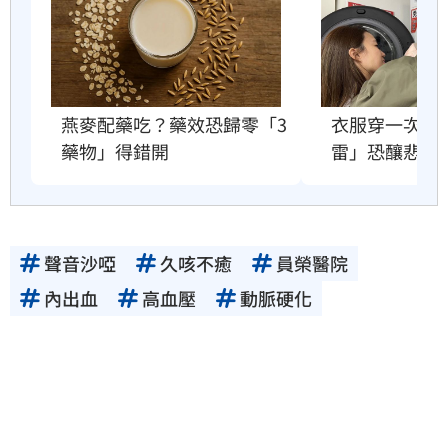
衣服穿一次就
燕麥配藥吃？藥效恐歸零「3
雷」恐釀悲劇
藥物」得錯開
聲音沙啞
久咳不癒
員榮醫院
內出血
高血壓
動脈硬化