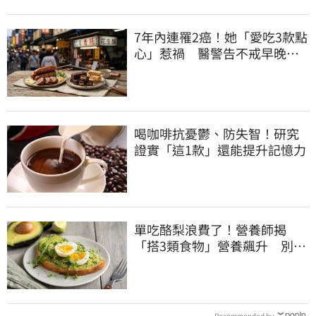
7年內連罹2癌！她「愛吃3款點
心」惹禍 醫警告不戒早晚有
肝癌
喝咖啡抗憂鬱、防失智！研究
證實「這1款」還能提升記憶力
單吃酪梨浪費了！營養師揭
「搭3類食物」營養飆升 別再
加蜂蜜
Recommended by