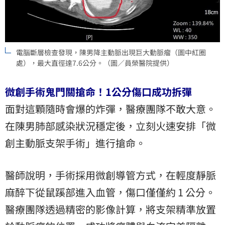
電腦斷層檢查發現，陳男降主動脈出現巨大動脈瘤（圖中紅圈
處），最大直徑達7.6公分。（圖／員榮醫院提供）
微創手術鬼門關搶命！1公分傷口成功拆彈
面對這顆隨時會爆的炸彈，醫療團隊不敢大意。
在陳男肺部感染狀況穩定後，立刻火速安排「微
創主動脈支架手術」進行搶命。
醫師說明，手術採用微創導管方式，在輕度靜脈
麻醉下從鼠蹊部進入血管，傷口僅僅約 1 公分。
醫療團隊透過精密的影像計算，將支架精準放置