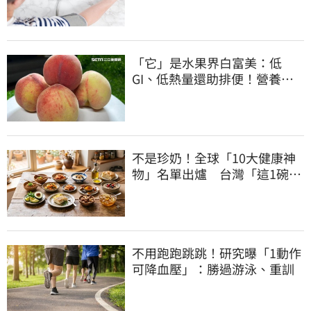
「它」是水果界白富美：低
GI、低熱量還助排便！營養師
曝黃金攝取量
不是珍奶！全球「10大健康神
物」名單出爐 台灣「這1碗」
霸氣上榜
不用跑跑跳跳！研究曝「1動作
可降血壓」：勝過游泳、重訓