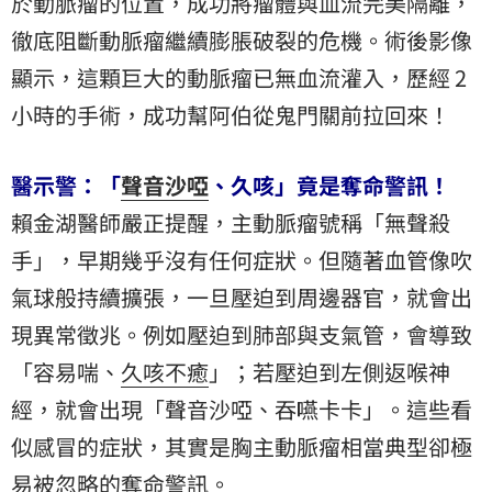
於動脈瘤的位置，成功將瘤體與血流完美隔離，
徹底阻斷動脈瘤繼續膨脹破裂的危機。術後影像
顯示，這顆巨大的動脈瘤已無血流灌入，歷經 2
小時的手術，成功幫阿伯從鬼門關前拉回來！
醫示警：「
聲音沙啞
、久咳」竟是奪命警訊！
賴金湖醫師嚴正提醒，主動脈瘤號稱「無聲殺
手」，早期幾乎沒有任何症狀。但隨著血管像吹
氣球般持續擴張，一旦壓迫到周邊器官，就會出
現異常徵兆。例如壓迫到肺部與支氣管，會導致
「容易喘、
久咳不癒
」；若壓迫到左側返喉神
經，就會出現「聲音沙啞、吞嚥卡卡」。這些看
似感冒的症狀，其實是胸主動脈瘤相當典型卻極
易被忽略的奪命警訊。