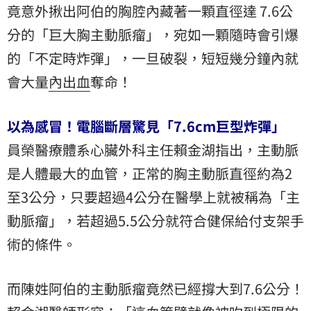
竟意外揪出阿伯的胸腔內藏著一顆直徑達 7.6公
分的「巨大胸主動脈瘤」，宛如一顆隨時會引爆
的「不定時炸彈」，一旦破裂，短短幾分鐘內就
會大量
內出血
奪命！
以為感冒！電腦斷層驚見「7.6cm巨型炸彈」
員榮醫療體系心臟外科主任賴金湖指出，主動脈
是人體最大的血管，正常的胸主動脈直徑約為2
至3公分，只要超過4公分在醫學上就被稱為「主
動脈瘤」，若超過5.5公分就符合健保給付支架手
術的條件。
而陳姓阿伯的主動脈瘤竟然已經撐大到7.6公分！