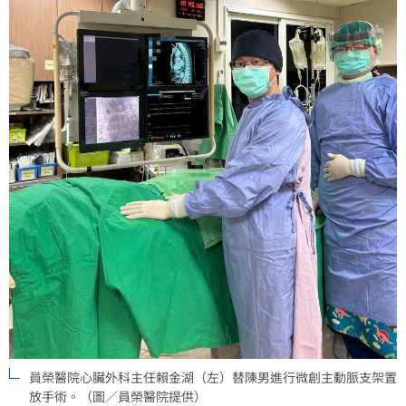
員榮醫院心臟外科主任賴金湖（左）替陳男進行微創主動脈支架置
放手術。（圖／員榮醫院提供）