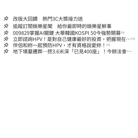
改版大回饋 熱門3C大獎接力送
追蹤訂閱娛樂星聞 給你最即時的娛樂星鮮事
009829掌握AI關鍵 大華韓國KOSPI 50今強勢開募
PR
立即諮詢HPV！是對自己健康最好的投資，把握現在不
PR
嫌晚！
伴侶和妳一起預防HPV，才有資格說愛妳！
PR
地下墳墓遷葬…挖3.6米深「已見400座」！今辦法會安
撫祖先