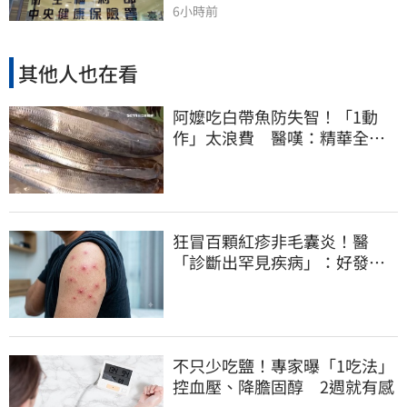
6小時前
其他人也在看
阿嬤吃白帶魚防失智！「1動
作」太浪費 醫嘆：精華全沒
了
狂冒百顆紅疹非毛囊炎！醫
「診斷出罕見疾病」：好發這
族群
不只少吃鹽！專家曝「1吃法」
控血壓、降膽固醇 2週就有感