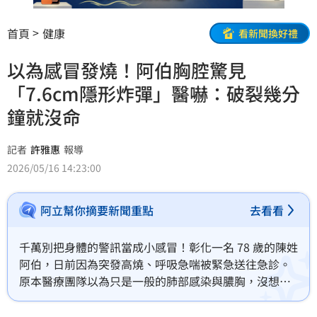
首頁
健康
看新聞換好禮
以為感冒發燒！阿伯胸腔驚見
「7.6cm隱形炸彈」醫嚇：破裂幾分
鐘就沒命
記者
許雅惠
報導
2026/05/16 14:23:00
阿立幫你摘要新聞重點
去看看
千萬別把身體的警訊當成小感冒！彰化一名 78 歲的陳姓
阿伯，日前因為突發高燒、呼吸急喘被緊急送往急診。
原本醫療團隊以為只是一般的肺部感染與膿胸，沒想到
在安排電腦斷層掃描時，竟意外揪出阿伯的胸腔內藏著
一顆直徑達 7.6公分的「巨大胸主動脈瘤」，宛如一顆隨