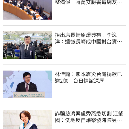
整備假 蔣萬安臉書遭網友灌
爆：標準在哪？
拒出席長崎原爆典禮！李逸
洋：遺憾長崎成中國對台實施
法律戰的執行工具
林佳龍：熊本震災台灣捐款已
逾2億 台日情誼深厚
詐騙慈濟案盧秀燕急切割 江肇
國：洗地反自爆案發時陳昱瑄
與市府關係