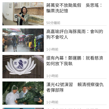
蔣萬安不放颱風假　吳思瑤：
騙票洗記憶
50分鐘前
高嘉瑜評白海豚風雨：會叫的
狗不會咬人
1小時前
還有內幕！鄭運鵬：就看慈濟
如何放下我執
1小時前
漢光42號演習　賴清視察復仇
者彈部隊
1小時前