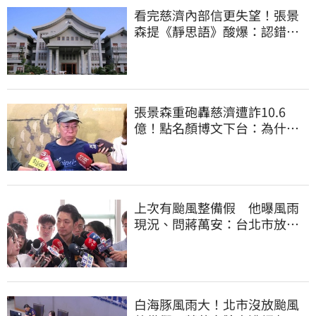
看完慈濟內部信更失望！張景
森提《靜思語》酸爆：認錯有
那麼難？
張景森重砲轟慈濟遭詐10.6
億！點名顏博文下台：為什麼
這麼好騙？
上次有颱風整備假 他曝風雨
現況、問蔣萬安：台北市放假
標準在哪？
白海豚風雨大！北市沒放颱風