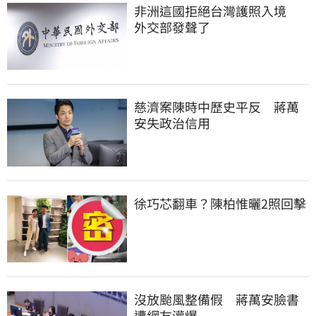
非洲這國拒絕台灣護照入境　
外交部發聲了
慈濟案陳時中歷史平反　蔣萬
安失政治信用
徐巧芯翻車？陳柏惟曬2照回擊
沒放颱風整備假　蔣萬安臉書
遭網友灌爆