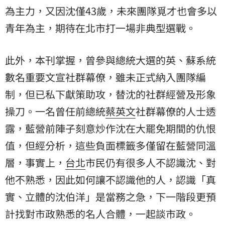
為主力，又因沈僅43歲，未來團隊覓才也會多以
青年為主，期待在北市打一場非典型選戰。
此外，本刊掌握，曾參與總統大選的英、蘇系統
數名重要文宣社群幕僚，雖未正式納入團隊編
制，但已私下獻策助攻，替沈的社群經營及形象
操刀。一名曾任前總統
蔡英文
社群幕僚的人士透
露，藍營前陣子刻意炒作沈在大罷免期間的仇恨
值，但經分析，這些負面標籤多僅留在藍營同溫
層，事實上，
台北
市民仍有很多人不認識沈、對
他不熟悉，因此如何讓不認識他的人，認識「真
實、立體的沈伯洋」是當務之急，下一階段更預
計找對市政熟悉的名人合體，一起談市政。