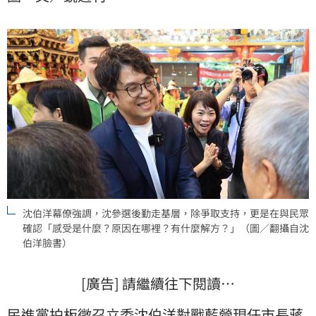
沈伯洋幕僚強調，沈參選後勤走基層，除爭取支持，更是在與民眾
確認「感受是什麼？原因在哪裡？有什麼解方？」（圖／翻攝自沈
伯洋臉書）
[廣告] 請繼續往下閱讀…
民進黨拍板徵召立委
沈伯洋
對戰藍營現任市長
蔣