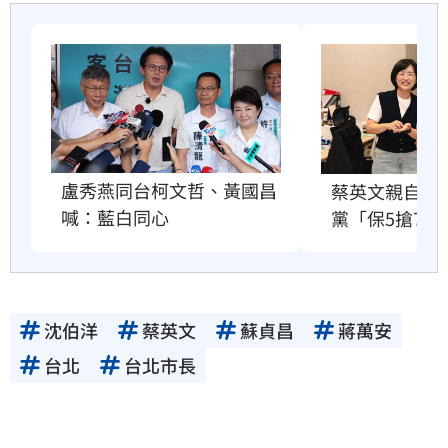
盧秀燕同台柯文哲、黃國昌
蔡英文親自出
喊：藍白同心
黨「保5搶7」
沈伯洋
蔡英文
蘇貞昌
蔣萬安
台北
台北市長