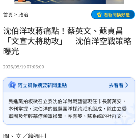
首頁
政治
看新聞換好禮
沈伯洋攻蔣痛點！蔡英文、蘇貞昌
「文宣大將助攻」 沈伯洋空戰策略
曝光
2026/05/19 07:06:00
阿立幫你摘要新聞重點
去看看
民進黨拍板徵召立委沈伯洋對戰藍營現任市長蔣萬安，
本刊掌握，沈伯洋的競選團隊採跨派系組成，除由立委
軍團及年輕幕僚領軍操盤，亦有英、蘇系統的社群文宣
大將從旁獻策操刀，全力助攻沈陸空並進，力拚拉近與
蔣的支持度差距。
圖、文／鏡週刊