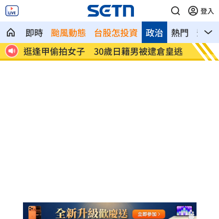
登入
即時
颱風動態
台股怎投資
政治
熱門
影音
倉皇逃
姜厚任揭「和女友前夫是好友」撇小三傳
挺賴
言