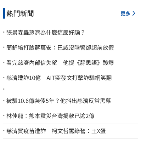
熱門新聞
更多
張景森轟慈濟為什麼這麼好騙？
簡舒培打臉蔣萬安：巴威沒陸警卻超前放假
看完慈濟內部信失望 他提《靜思語》酸爆
慈濟遭詐10億 AIT突發文打擊詐騙網笑翻
被騙10.6億裝傻5年？他抖出慈濟反常黑幕
林佳龍：熊本震災台灣捐款已逾2億
慈濟買疫苗遭詐 柯文哲罵綠營：王X蛋