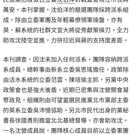
萬安
，本刊掌握，沈伯洋的競選團隊採跨派系組
成，除由立委軍團及年輕幕僚領軍操盤，亦有
英、蘇系統的社群文宣大將從旁獻策操刀，全力
助攻沈陸空並進，力拚拉近與蔣的支持度差距。
本刊調查，因沈未加入任何派系，團隊容納跨派
系成員，總幹事由新系立委吳思瑤擔任，政策除
由活水系統的立委范雲、陳培瑜主抓，另黨中央
政策會也是強大後盾，近期已密集與沈營開會凝
聚政見，組織則由可望當選民進黨北市黨部主委
的英系立委吳沛憶協助，另北市民代出身的黨秘
書長徐國勇則擔當北北基總督導，亦會助攻沈。
一名沈營成員說，團隊核心成員目前以立委軍團