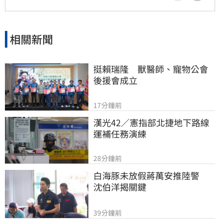
相關新聞
挺賴瑞隆　獸醫師、寵物公會
後援會成立
17分鐘前
漢光42／憲指部北捷地下路線
運補任務演練
28分鐘前
白海豚未放假蔣萬安推陸警　
沈伯洋揭關鍵
39分鐘前