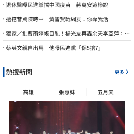
退休醫曝民進黨擋中國疫苗 蔣萬安這樣說
遭挖昔罵陳時中 黃智賢戰網友：你靠我活
獨家／批曹雨婷帳目亂！楊光友再轟余天李亞萍：他
們工會跟演藝圈沒關
蔡英文親自出馬 他曝民進黨「保5搶7」
熱搜新聞
更多
高雄
張惠妹
五月天