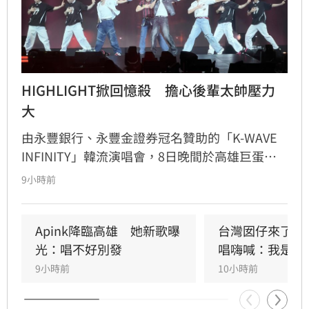
HIGHLIGHT掀回憶殺　擔心後輩太帥壓力
大
由永豐銀行、永豐金證券冠名贊助的「K-WAVE 
INFINITY」韓流演唱會，8日晚間於高雄巨蛋熱
力開唱，集結NEWBEAT、FLARE U、CRAVITY、
9小時前
Apink及HIGHLIGHT五組人氣韓星，從新生代團
體到韓流經典代表接力登台，滿場粉絲高舉手燈
熱情應援，尖叫與歡呼聲一路未停，最後由
Apink降臨高雄　她新歌曝
台灣囡仔來了　
HIGHLIGHT壓軸接管舞台，將現場氣氛推向最高
光：唱不好別發
唱嗨喊：我是誰
潮。
9小時前
10小時前