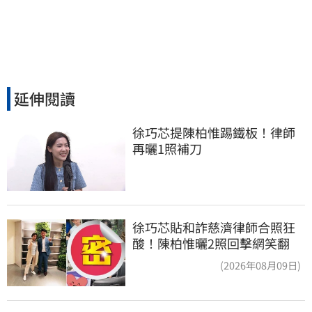
延伸閱讀
徐巧芯提陳柏惟踢鐵板！律師
再曬1照補刀
徐巧芯貼和詐慈濟律師合照狂
酸！陳柏惟曬2照回擊網笑翻
(2026年08月09日)