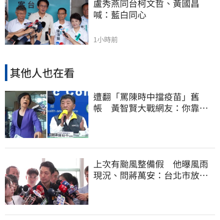
盧秀燕同台柯文哲、黃國昌
喊：藍白同心
1小時前
其他人也在看
遭翻「罵陳時中擋疫苗」舊
帳 黃智賢大戰網友：你靠我
活下來的
上次有颱風整備假 他曝風雨
現況、問蔣萬安：台北市放假
標準在哪？