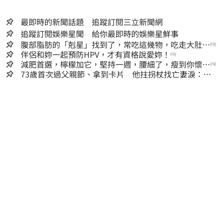
最即時的新聞話題 追蹤訂閱三立新聞網
追蹤訂閱娛樂星聞 給你最即時的娛樂星鮮事
腹部脂肪的「剋星」找到了，常吃這幾物，吃走大肚
PR
囊，瘦出小蠻腰
伴侶和妳一起預防HPV，才有資格說愛妳！
PR
減肥首選，檸檬加它，堅持一週，腰細了，瘦到你懷疑
PR
人生
73歲首次過父親節、拿到卡片 他拄拐杖找亡妻淚：今
天好多人來幫我慶祝