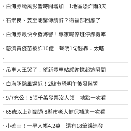
白海豚颱風影響時間增加 1地區恐炸雨3天
石崇良、姜至剛驚傳請辭？衛福部回應了
白海豚最快今發海警！專家曝停班停課機率
慈濟買疫苗被詐10億 聲明1句醫轟：太瞎
吊車大王哭了！望新豐車站感謝憶起這瞬間
白海豚颱風逼近！2縣市恐明午後發陸警
9/7充公！5張千萬發票沒人領 地點一次看
65歲以上別錯過 8縣市老人健保補助一次看
小確幸！一早入帳4.2萬 還有18筆錢連發