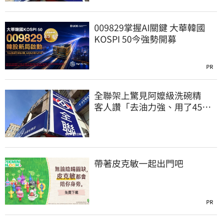
009829掌握AI關鍵 大華韓國
KOSPI 50今強勢開募
PR
全聯架上驚見阿嬤級洗碗精
客人讚「去油力強、用了45
年」
帶著皮克敏一起出門吧
PR