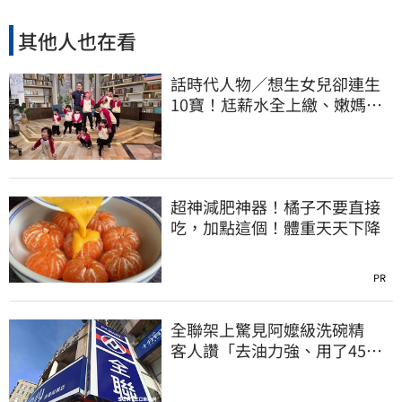
其他人也在看
話時代人物／想生女兒卻連生
10寶！尪薪水全上繳、嫩媽吐
心聲：不生了
超神減肥神器！橘子不要直接
吃，加點這個！體重天天下降
PR
全聯架上驚見阿嬤級洗碗精
客人讚「去油力強、用了45
年」