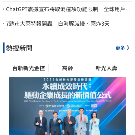
ChatGPT震撼宣布將取消這項功能限制 全球用戶即
刻起「免費」用到飽
7縣市大雨特報開轟 白海豚減慢、雨炸3天
熱搜新聞
更多
台新新光金控
高齡
新光人壽