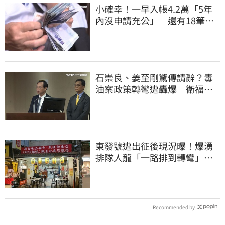
小確幸！一早入帳4.2萬「5年
內沒申請充公」 還有18筆錢
連發到8月底
石崇良、姜至剛驚傳請辭？毒
油案政策轉彎遭轟爆 衛福部
回應了
東發號遭出征後現況曝！爆湧
排隊人龍「一路排到轉彎」
上萬網友力挺
Recommended by