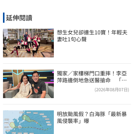
延伸閱讀
想生女兒卻連生10寶！年輕夫
妻吐1句心聲
獨家／家樓梯門口重摔！李亞
萍路邊倒地急送醫搶命 「最
新傷況」曝
(2026年08月07日)
明放颱風假？白海豚「最新暴
風侵襲率」曝