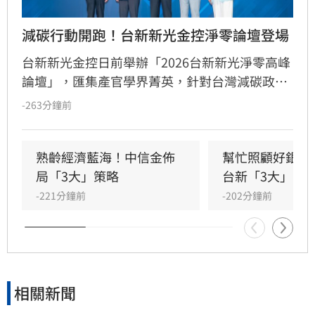
減碳行動開跑！台新新光金控淨零論壇登場
台新新光金控日前舉辦「2026台新新光淨零高峰
論壇」，匯集產官學界菁英，針對台灣減碳政
策、碳定價制度及企業轉型策略進行深度對話。
-263分鐘前
國發會主委葉俊顯與環境部部長彭啟明出席，強
調台灣正邁向碳定價市場機制時代。台新新光金
控總經理林維俊指出，論壇邁入第五年，致力協
熟齡經濟藍海！中信金佈
幫忙照顧好銀髮
助企業將永續轉化為國際競爭力。會中上銀、強
局「3大」策略
台新「3大」防
茂、宏碁及金寶等指標企業分享低碳實踐經驗。
-221分鐘前
-202分鐘前
台新新光金控憑藉優異的永續績效，不僅連續三
年獲標普全球永續年鑑銀行業全球前1%，更獲
MSCI ESG AAA最高評級，展現其帶領產業接軌
國際、推進淨零韌性家園的決心，持續成為企業
邁向永續發展的強力後盾。
相關新聞