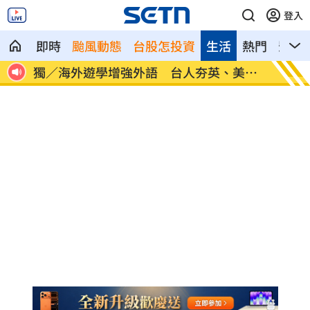
登入
即時
颱風動態
台股怎投資
生活
熱門
影音
30
獨／海外遊學增強外語 台人夯英、美、
長尾獼
加
因