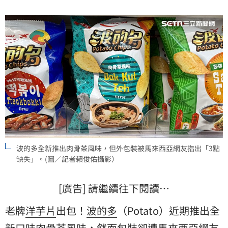
波的多全新推出肉骨茶風味，但外包裝被馬來西亞網友指出「3點
缺失」。(圖／記者賴俊佑攝影）
[廣告] 請繼續往下閱讀…
老牌
洋芋片
出包！
波的多
（Potato）近期推出全
新口味
肉骨茶
風味，然而包裝卻遭馬來西亞網友