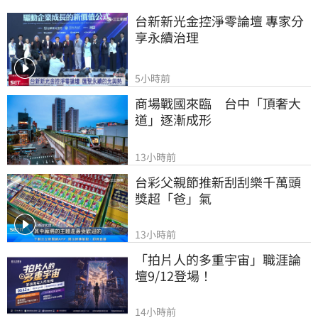
台新新光金控淨零論壇 專家分
享永續治理
5小時前
商場戰國來臨　台中「頂奢大
道」逐漸成形
13小時前
台彩父親節推新刮刮樂千萬頭
獎超「爸」氣
13小時前
「拍片人的多重宇宙」職涯論
壇9/12登場！
14小時前