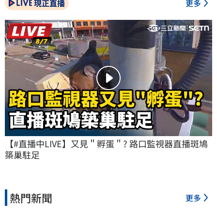
現正直播
更多
【#直播中LIVE】又見＂孵蛋＂? 路口監視器直播斑鳩
築巢駐足
熱門新聞
更多