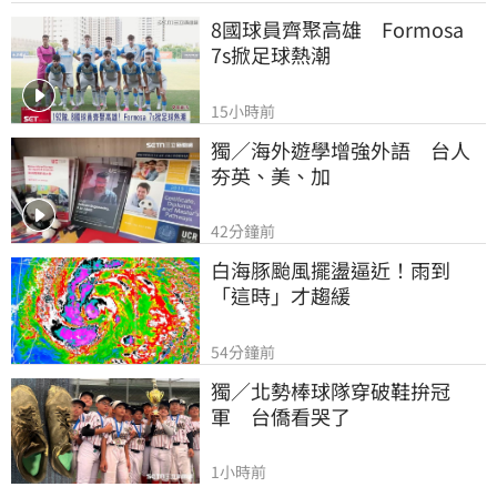
8國球員齊聚高雄　Formosa 
7s掀足球熱潮
15小時前
獨／海外遊學增強外語　台人
夯英、美、加
42分鐘前
白海豚颱風擺盪逼近！雨到
「這時」才趨緩
54分鐘前
獨／北勢棒球隊穿破鞋拚冠
軍　台僑看哭了
1小時前