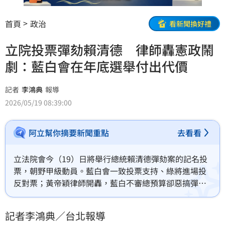
首頁
政治
看新聞換好禮
立院投票彈劾賴清德 律師轟憲政鬧
劇：藍白會在年底選舉付出代價
記者
李鴻典
報導
2026/05/19 08:39:00
阿立幫你摘要新聞重點
去看看
立法院會今（19）日將舉行總統賴清德彈劾案的記名投
票，朝野甲級動員。藍白會一致投票支持、綠將進場投
反對票；黃帝穎律師開轟，藍白不審總預算卻惡搞彈劾
總統的憲政鬧劇，浪費納稅人血汗錢，會在年底選舉付
出代價。
記者李鴻典／台北報導