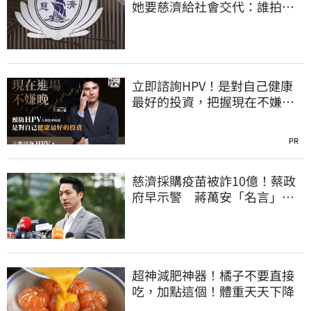
她要慈濟給社會交代：誰拍板
付10.6億
立即諮詢HPV！是對自己健康
最好的投資，把握現在不嫌
晚！
PR
慈濟採購疫苗被詐10億！蔡政
府早示警 蔣萬安「名言」翻
車被酸爆
超神減肥神器！橘子不要直接
吃，加點這個！體重天天下降