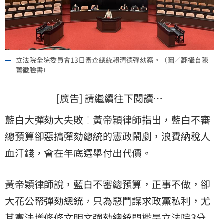
立法院全院委員會13日審查總統賴清德彈劾案。（圖／翻攝自陳
菁徽臉書）
[廣告] 請繼續往下閱讀…
藍白大彈劾大失敗！黃帝穎律師指出，藍白不審
總預算卻惡搞彈劾總統的憲政鬧劇，浪費納稅人
血汗錢，會在年底選舉付出代價。
黃帝穎律師說，藍白不審總預算，正事不做，卻
大花公帑彈劾總統，只為惡鬥謀求政黨私利，尤
其憲法增修條文明文彈劾總統門檻是立法院3分