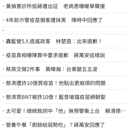
黃禎憲診所挺蔣遭出征 老病患曝暖舉聲援
4年前示警疫苗掮客遭抹黑 陳時中回應了
轟藍營5人造謠政客 林楚茵：出來道歉！
疫苗真相曝陳實中要求道歉 蔣萬安這樣說
蔡英文做2件事 黃暐瀚：台東變五五波
慈濟遭詐10億買疫苗！他點出更麻煩的問題
慈濟買BNT被詐10億！藍昔嗆擋疫苗網朝聖
太可愛！總統致詞中「他」無預警衝上台 賴清德笑
喊：卸任再交棒給你
營養午餐「廚餘給弱勢吃」？蔣萬安回應了