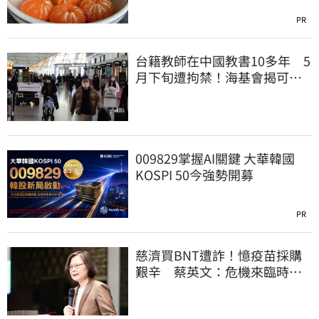
PR
台籍教師在中國教書10多年 5
月下旬遭拘禁！海基會揭可能
原因
009829掌握AI關鍵 大華韓國
KOSPI 50今強勢開募
PR
慈濟買BNT遭詐！憶疫苗採購
艱辛 蔡英文：危機來臨時務
必相信專業