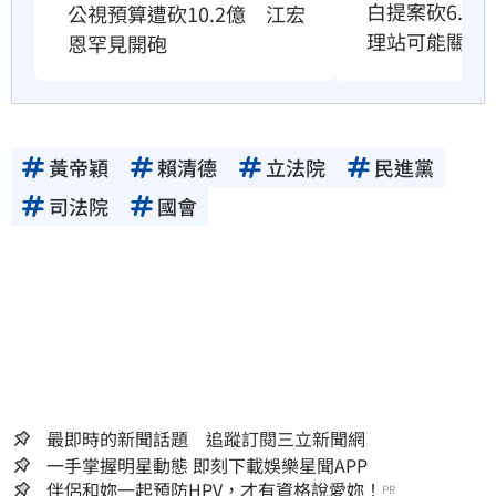
白提案砍6.6
公視預算遭砍10.2億　江宏
理站可能關門
恩罕見開砲
黃帝穎
賴清德
立法院
民進黨
司法院
國會
最即時的新聞話題 追蹤訂閱三立新聞網
一手掌握明星動態 即刻下載娛樂星聞APP
伴侶和妳一起預防HPV，才有資格說愛妳！
PR