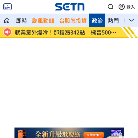
登入
即時
颱風動態
台股怎投資
政治
熱門
影音
網炸
就業意外爆冷！那指漲342點 標普500新
美通過
高
關稅