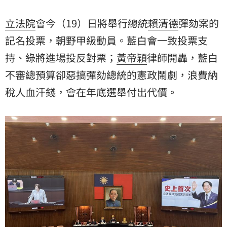
立法院
會今（19）日將舉行總統
賴清德
彈劾案的
記名投票，朝野甲級動員。藍白會一致投票支
持、綠將進場投反對票；
黃帝穎
律師開轟，藍白
不審總預算卻惡搞彈劾總統的憲政鬧劇，浪費納
稅人血汗錢，會在年底選舉付出代價。