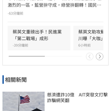
激烈的一區，藍營拚守成，綠營拚翻轉！國民黨
參選人李四川與民進黨參選人蘇巧慧民調更是呈
-63分鐘前
現五五波。選戰陷入膠著之際，蘇巧慧今（7）
日證實，當初曾拜託前總統蔡英文擔任競選總部
主委時，蔡英文一口就答應。完成兩屆總統任期
蔡英文重磅出手！民進黨
蔡英文助攻蘇巧
的蔡英文，除了挾帶超高人氣之外，新北更是她
「第二戰場」成形
川曝「大咖」應
的「政壇起家厝」，三度在此橫掃百萬票，有望
-39分鐘前
6小時前
成為蘇巧慧的最強支援。
相關新聞
慈濟遭詐10億　AIT突發文打擊
詐騙網笑翻