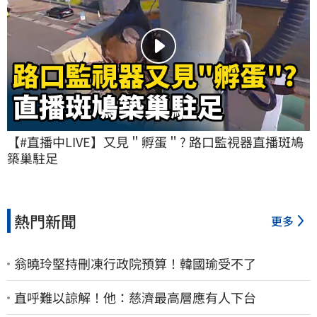
【#直播中LIVE】又見＂孵蛋＂? 路口監視器直播斑鳩
築巢駐足
熱門新聞
更多
翁曉玲堅持刪凍行政院預算！韓國瑜受不了
直呼難以諒解！他：慈濟最高層應有人下台