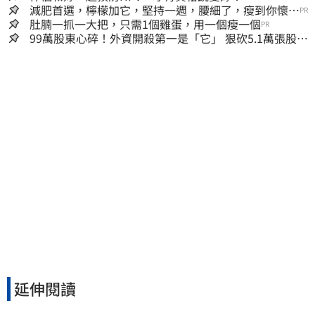
減肥首選，檸檬加它，堅持一週，腰細了，瘦到你懷疑
PR
人生
肚腩一抓一大把，只需1個雞蛋，用一個瘦一個
PR
99萬股東心碎！外資開殺第一是「它」 狠砍5.1萬張股價
重挫近5%
延伸閱讀