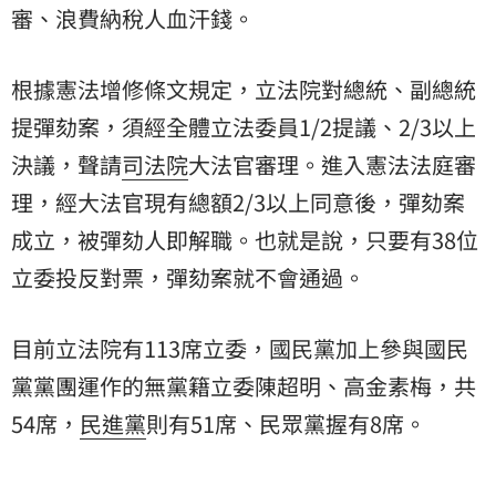
審、浪費納稅人血汗錢。
根據憲法增修條文規定，立法院對總統、副總統
提彈劾案，須經全體立法委員1/2提議、2/3以上
決議，聲請
司法院
大法官審理。進入憲法法庭審
理，經大法官現有總額2/3以上同意後，彈劾案
成立，被彈劾人即解職。也就是說，只要有38位
立委投反對票，彈劾案就不會通過。
目前立法院有113席立委，國民黨加上參與國民
黨黨團運作的無黨籍立委陳超明、高金素梅，共
54席，
民進黨
則有51席、民眾黨握有8席。