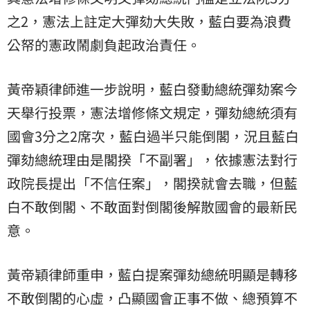
之2，憲法上註定大彈劾大失敗，藍白要為浪費
公帑的憲政鬧劇負起政治責任。
黃帝穎律師進一步說明，藍白發動總統彈劾案今
天舉行投票，憲法增修條文規定，彈劾總統須有
國會
3分之2席次，藍白過半只能倒閣，況且藍白
彈劾總統理由是閣揆「不副署」，依據憲法對行
政院長提出「不信任案」，閣揆就會去職，但藍
白不敢倒閣、不敢面對倒閣後解散國會的最新民
意。
黃帝穎律師重申，藍白提案彈劾總統明顯是轉移
不敢倒閣的心虛，凸顯國會正事不做、總預算不