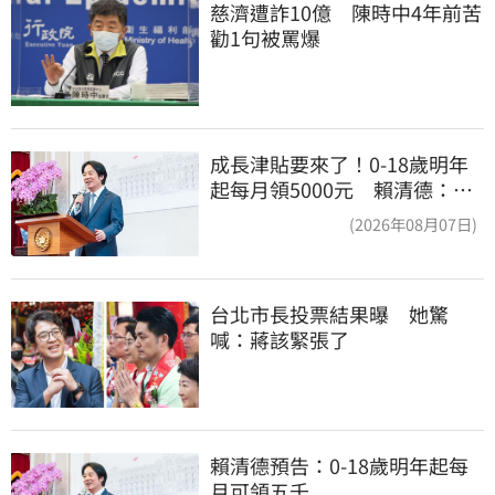
慈濟遭詐10億　陳時中4年前苦
勸1句被罵爆
成長津貼要來了！0-18歲明年
起每月領5000元 賴清德：此
時不生更待何時
(2026年08月07日)
台北市長投票結果曝　她驚
喊：蔣該緊張了
賴清德預告：0-18歲明年起每
月可領五千