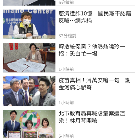
6分鐘前
慈濟遭詐10億　國民黨不認錯
反嗆⋯網炸鍋
32分鐘前
解散統促黨？他曝翁曉玲一
招：恐白忙一場
1小時前
疫苗真相！蔣萬安嗆一句　謝
金河痛心發聲
1小時前
北市教育局再喊虐童案遭渲
染！林月琴開嗆
6小時前