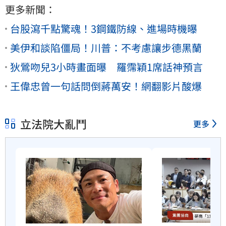
更多新聞：
台股瀉千點驚魂！3鋼鐵防線、進場時機曝
美伊和談陷僵局！川普：不考慮讓步德黑蘭
狄鶯吻兒3小時畫面曝 羅霈穎1席話神預言
王偉忠曾一句話問倒蔣萬安！網翻影片酸爆
立法院大亂鬥
更多