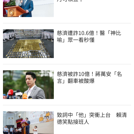
慈濟遭詐10.6億！醫「神比
喻」眾一看秒懂
慈濟被詐10億！蔣萬安「名
言」翻車被酸爆
致詞中「他」突衝上台　賴清
德笑點接班人