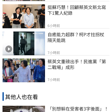
挺蘇巧慧！回顧蔡英文新北寫
下1驚人紀錄
6小時前
自癒能力超群？柯P才拄拐杖　
隔天能跳
7小時前
蔡英文重磅出手！民進黨「第
二戰場」成形
7小時前
其他人也在看
「別想躲在受害者3字後面」！