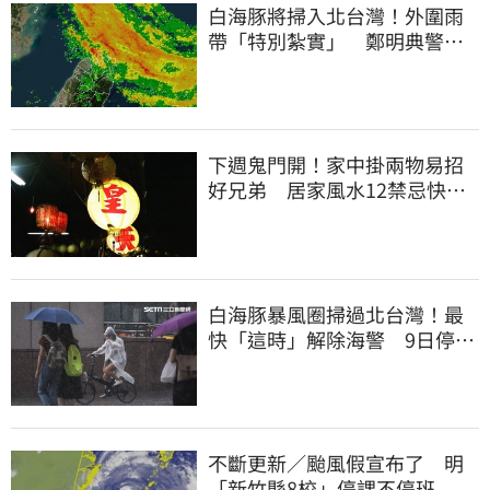
白海豚將掃入北台灣！外圍雨
帶「特別紮實」 鄭明典警告
別出門
下週鬼門開！家中掛兩物易招
好兄弟 居家風水12禁忌快檢
查
白海豚暴風圈掃過北台灣！最
快「這時」解除海警 9日停班
停課一覽
不斷更新／颱風假宣布了 明
「新竹縣8校」停課不停班