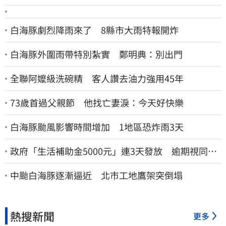
白海豚劇烈降雨來了 8縣市大雨特報開炸
白海豚外圍雨帶特別紮實 鄭明典：別出門
全聯阿嬤級洗碗精 客人讚去油力強用45年
73歲首過父親節 他找亡妻淚：今天好快樂
白海豚颱風影響時間增加 1地區恐炸雨3天
政府「生活補助金5000元」連3天發放 逾期視同放
棄
中颱白海豚逐漸逼近 北市工地鷹架突倒塌
熱搜新聞
更多