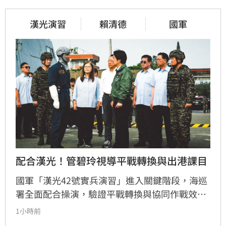
漢光演習
賴清德
國軍
配合漢光！管碧玲視導平戰轉換與出港課目
國軍「漢光42號實兵演習」進入關鍵階段，海巡
署全面配合操演，驗證平戰轉換與協同作戰效
能。海委會主委管碧玲親赴台北港與左營軍港視
1小時前
導，肯定海巡艦艇在濱海打擊及反封鎖護航任務