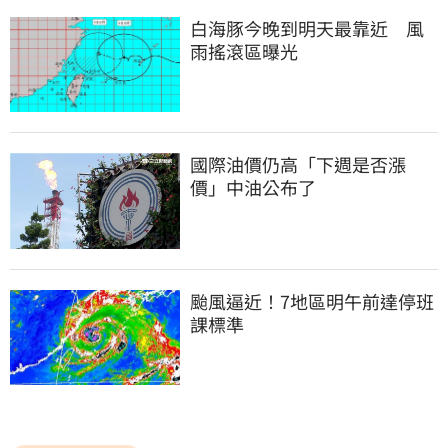
白海豚今晚到明天最靠近　風
雨搖滾區曝光
國際油價仍高「下週是否漲
價」中油公布了
颱風逼近！7地區明午前達停班
課標準