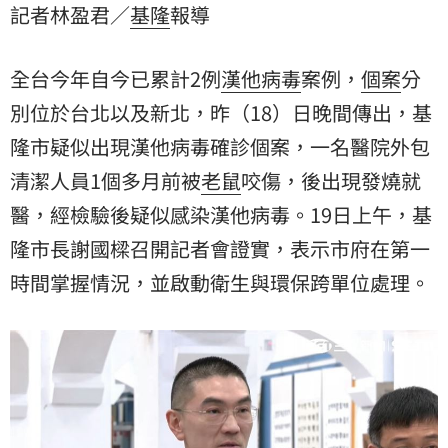
記者林盈君／
基隆
報導
府在第一時間掌握情況，並啟動衛生與環保跨單位處
理。
全台今年自今已累計2例
漢他病毒
案例，
個案
分
別位於台北以及新北，昨（18）日晚間傳出，基
隆市疑似出現漢他病毒確診個案，一名醫院外包
清潔人員1個多月前被
老鼠
咬傷，後出現發燒就
醫，經檢驗後疑似感染漢他病毒。19日上午，基
隆市長謝國樑召開記者會證實，表示市府在第一
時間掌握情況，並啟動衛生與環保跨單位處理。