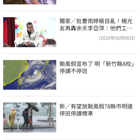
獨家／批曹雨婷帳目亂！楊光
友再轟余天李亞萍：他們工會
跟演藝圈沒關
(2026年08月08日)
颱風假宣布了 明「新竹縣8校」
停課不停班
新／有望放颱風假?8縣市明達
停班停課標準