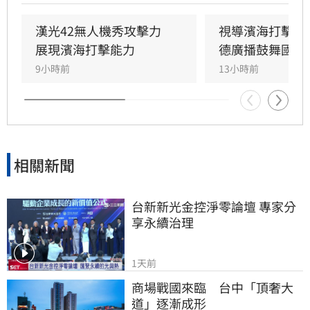
中的整備狀況。
漢光42無人機秀攻擊力　
視導濱海打擊操
展現濱海打擊能力
德廣播鼓舞國軍
9小時前
13小時前
相關新聞
台新新光金控淨零論壇 專家分
享永續治理
1天前
商場戰國來臨　台中「頂奢大
道」逐漸成形