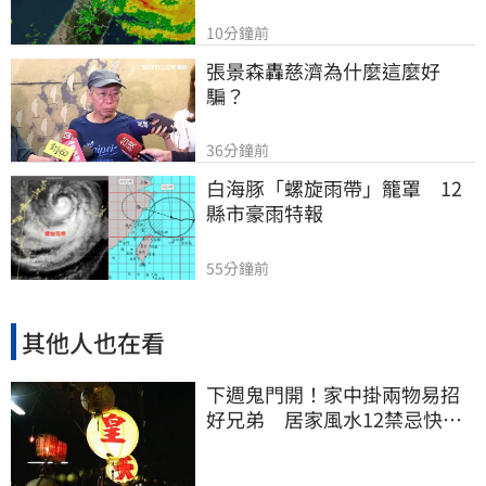
10分鐘前
張景森轟慈濟為什麼這麼好
騙？
36分鐘前
白海豚「螺旋雨帶」籠罩　12
縣市豪雨特報
55分鐘前
其他人也在看
下週鬼門開！家中掛兩物易招
好兄弟 居家風水12禁忌快檢
查