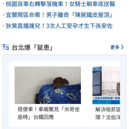
桃園貨車右轉擊落機車！女騎士躺車底送醫
宜蘭鬧區命案！男子離奇「陳屍鐵皮屋頂」
狄鶯直播護兒！3次人工受孕才生下孫安佐
台北爆「鼠患」
更多
搭便車！車廂驚見「米奇坐
解決吸菸區、
座椅」台鐵回應
環？沈伯洋回