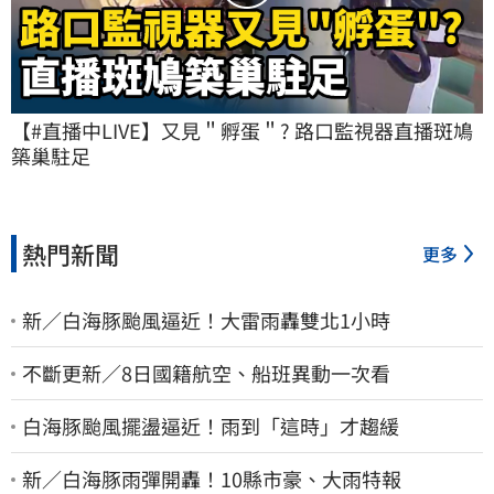
【#直播中LIVE】又見＂孵蛋＂? 路口監視器直播斑鳩
築巢駐足
熱門新聞
更多
新／白海豚颱風逼近！大雷雨轟雙北1小時
不斷更新／8日國籍航空、船班異動一次看
白海豚颱風擺盪逼近！雨到「這時」才趨緩
新／白海豚雨彈開轟！10縣市豪、大雨特報