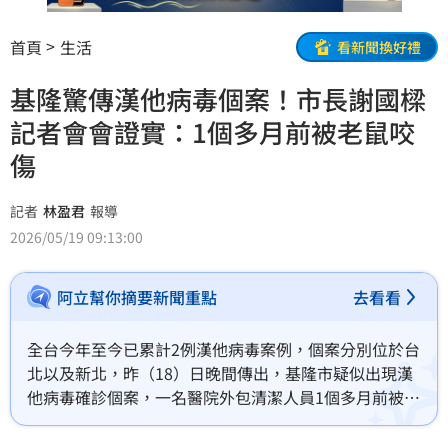
首頁
生活
看新聞換好禮
基隆驚傳漢他病毒個案！市長謝國樑
記者會會證實：1個多月前被老鼠咬
傷
記者
林盈君
報導
2026/05/19 09:13:00
阿立幫你摘要新聞重點
去看看
全台今年至今已累計2例漢他病毒案例，個案分別位於台
北以及新北，昨（18）日晚間傳出，基隆市疑似出現漢
他病毒確診個案，一名醫院外包清潔人員1個多月前被老
鼠咬傷，後出現發燒就醫，經檢驗後疑似感染漢他病
毒。19日上午，基隆市長謝國樑召開記者證實，表示市