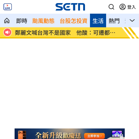
登入
即時
颱風動態
台股怎投資
生活
熱門
影音
都重
張景森轟慈濟為什麼這麼好騙？
柯轟陳