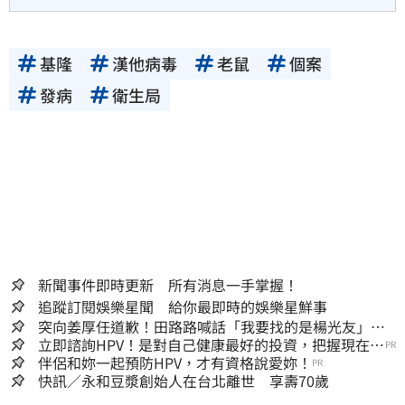
基隆
漢他病毒
老鼠
個案
發病
衛生局
新聞事件即時更新 所有消息一手掌握！
追蹤訂閱娛樂星聞 給你最即時的娛樂星鮮事
突向姜厚任道歉！田路路喊話「我要找的是楊光友」：
當時太衝動
立即諮詢HPV！是對自己健康最好的投資，把握現在不
PR
嫌晚！
伴侶和妳一起預防HPV，才有資格說愛妳！
PR
快訊／永和豆漿創始人在台北離世 享壽70歲