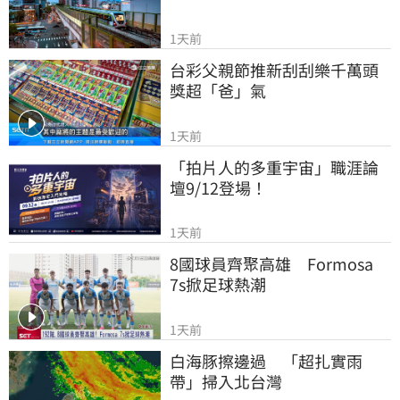
1天前
台彩父親節推新刮刮樂千萬頭
獎超「爸」氣
1天前
「拍片人的多重宇宙」職涯論
壇9/12登場！
1天前
8國球員齊聚高雄　Formosa 
7s掀足球熱潮
1天前
白海豚擦邊過　「超扎實雨
帶」掃入北台灣