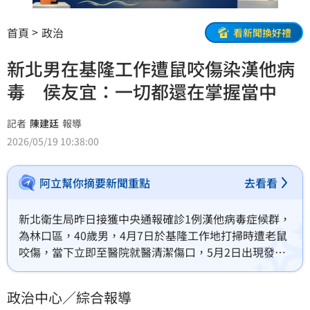
首頁
政治
看新聞換好禮
新北男在基隆工作遭鼠咬傷染漢他病
毒 侯友宜：一切都還在掌握當中
記者
陳建廷
報導
2026/05/19 10:38:00
阿立幫你摘要新聞重點
去看看
新北衛生局昨日接獲中央通報確診1例漢他病毒症候群，
為林口區，40歲男，4月7日於基隆工作地打掃時遭老鼠
咬傷，當下立即至醫院就醫清潔傷口，5月2日出現發
燒、發冷、四肢無力、食慾差、腹瀉等症狀，通報採檢
確診，病患症狀已改善，預計今(19)日出院，匡列接觸
政治中心／綜合報導
者計11名均無疑似症狀。對此，新北市長侯友宜上午受