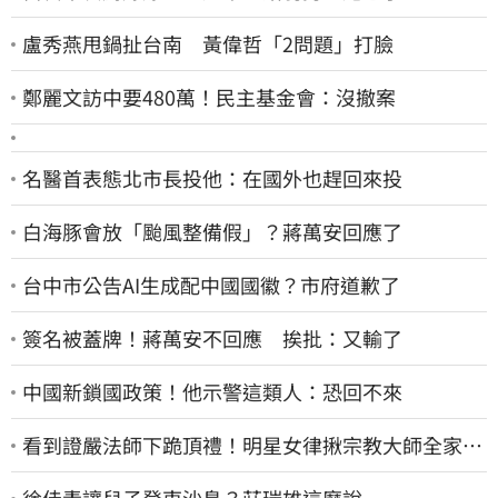
盧秀燕甩鍋扯台南 黃偉哲「2問題」打臉
鄭麗文訪中要480萬！民主基金會：沒撤案
名醫首表態北市長投他：在國外也趕回來投
白海豚會放「颱風整備假」？蔣萬安回應了
台中市公告AI生成配中國國徽？市府道歉了
簽名被蓋牌！蔣萬安不回應 挨批：又輸了
中國新鎖國政策！他示警這類人：恐回不來
看到證嚴法師下跪頂禮！明星女律揪宗教大師全家詐
慈濟…全家爽睡黃金堆