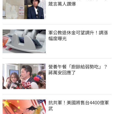
箴言萬人讚爆
軍公教退休金可望調升！調漲
幅度曝光
營養午餐「廚餘給弱勢吃」？
蔣萬安回應了
抗共軍！美國將售台4400億軍
武