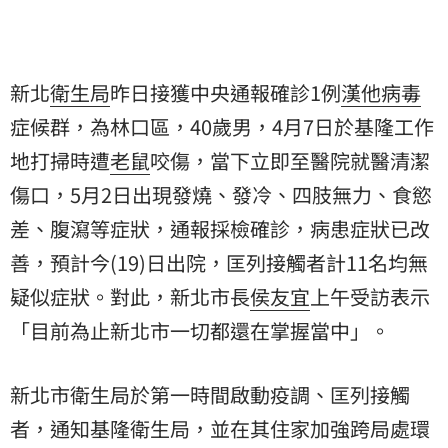
新北
衛生局
昨日接獲中央通報確診1例
漢他病毒
症候群，為林口區，40歲男，4月7日於基隆工作
地打掃時遭
老鼠
咬傷，當下立即至醫院就醫清潔
傷口，5月2日出現發燒、發冷、四肢無力、食慾
差、腹瀉等症狀，通報採檢確診，病患症狀已改
善，預計今(19)日出院，匡列接觸者計11名均無
疑似症狀。對此，新北市長
侯友宜
上午受訪表示
「目前為止新北市一切都還在掌握當中」。
新北市衛生局於第一時間啟動疫調、匡列接觸
者，通知基隆衛生局，並在其住家加強跨局處環