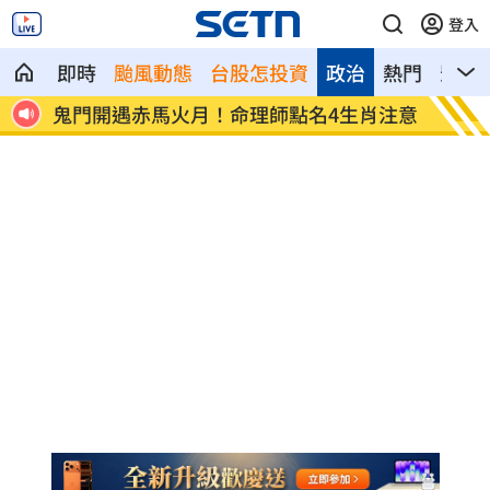
登入
即時
颱風動態
台股怎投資
政治
熱門
影音
孫淑媚
鬼門開遇赤馬火月！命理師點名4生肖注意
Met