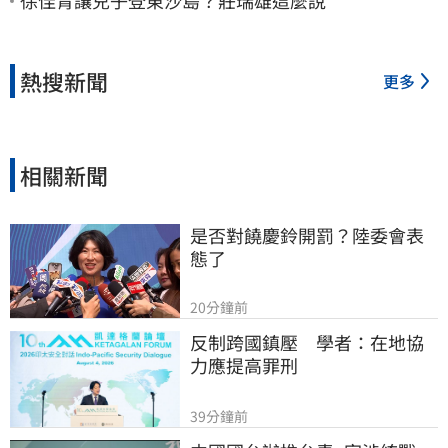
徐佳青讓兒子登東沙島？莊瑞雄這麼說
熱搜新聞
更多
相關新聞
是否對饒慶鈴開罰？陸委會表
態了
20分鐘前
反制跨國鎮壓　學者：在地協
力應提高罪刑
39分鐘前