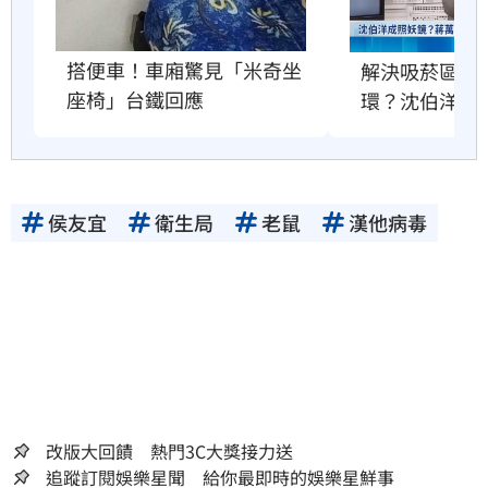
搭便車！車廂驚見「米奇坐
解決吸菸區、
座椅」台鐵回應
環？沈伯洋回
侯友宜
衛生局
老鼠
漢他病毒
改版大回饋 熱門3C大獎接力送
追蹤訂閱娛樂星聞 給你最即時的娛樂星鮮事