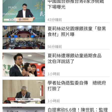
中國國台辦推台青e家涉統戰　
下場曝光
43分鐘前
夏莉絲幼兒園爆餵孩童「發黑
食材」照片曝
56分鐘前
夏莉絲遭爆餵幼童過期食品　
沈伯洋說話了
1小時前
學者扯偽造監委自傳　總統府
打臉了
1小時前
白提案砍6.6億！陳世凱：監理