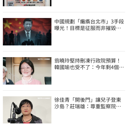
中國規劃「癱瘓台北市」3手段
曝光！目標是征服而非摧毀、
削弱抵抗意志
翁曉玲堅持刪凍行政院預算！
韓國瑜也受不了：今年剩4個月
你思考一下
徐佳青「開後門」讓兒子登東
沙島？莊瑞雄：尊重監察院調
查報告