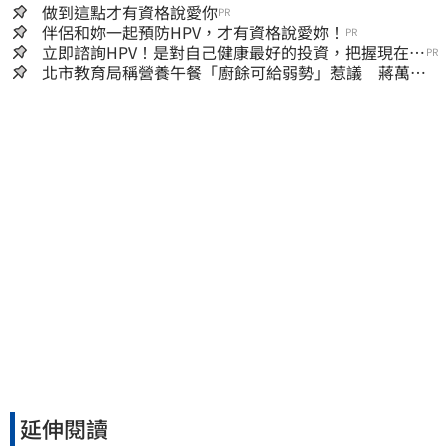
做到這點才有資格說愛你
PR
伴侶和妳一起預防HPV，才有資格說愛妳！
PR
立即諮詢HPV！是對自己健康最好的投資，把握現在不
PR
嫌晚！
北市教育局稱營養午餐「廚餘可給弱勢」惹議 蔣萬安
急喊：不會這樣做
延伸閱讀