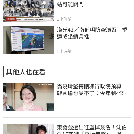
站可能關門
1小時前
漢光42／南部明防空演習　季
連成坐鎮兵推
1小時前
其他人也在看
翁曉玲堅持刪凍行政院預算！
韓國瑜也受不了：今年剩4個月
你思考一下
東發號遭出征塗掉簽名！沈伯
洋16字喊「雁過無聲」 萬人