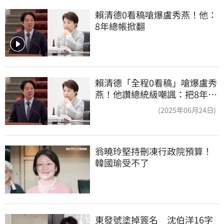
賴清德0看稿嗆爆盧秀燕！他：
8年總帳掀翻
賴清德「全程0看稿」嗆爆盧秀
燕！他讚總統級嘲諷：把8年總
帳一次掀翻
(2025年06月24日)
翁曉玲堅持刪凍行政院預算！
韓國瑜受不了
東發號塗掉簽名　沈伯洋16字