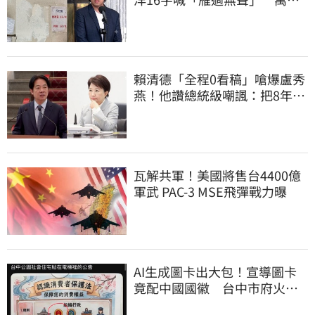
讚：這就是高度
賴清德「全程0看稿」嗆爆盧秀
燕！他讚總統級嘲諷：把8年總
帳一次掀翻
瓦解共軍！美國將售台4400億
軍武 PAC-3 MSE飛彈戰力曝
AI生成圖卡出大包！宣導圖卡
竟配中國國徽 台中市府火速
下架道歉