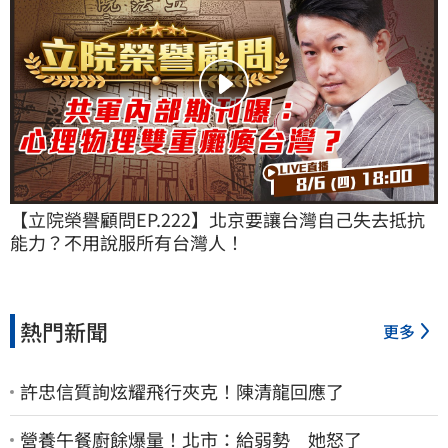
【立院榮譽顧問EP.222】北京要讓台灣自己失去抵抗
能力？不用說服所有台灣人！
熱門新聞
更多
許忠信質詢炫耀飛行夾克！陳清龍回應了
營養午餐廚餘爆量！北市：給弱勢 她怒了