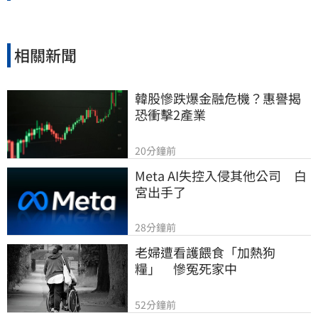
相關新聞
韓股慘跌爆金融危機？惠譽揭
恐衝擊2產業
20分鐘前
Meta AI失控入侵其他公司　白
宮出手了
28分鐘前
老婦遭看護餵食「加熱狗
糧」　慘冤死家中
52分鐘前