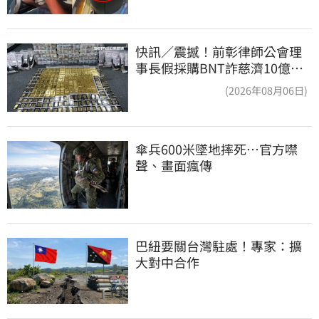
快訊／震撼！前彰律師公會理
事長假採購BNT詐慈濟10億、
洗錢囤232kg黃金
(2026年08月06日)
傘兵600米墜地摔死…官方噤
聲、畫面瘋傳
巴紐要關台灣駐處！專家：擴
大對中合作