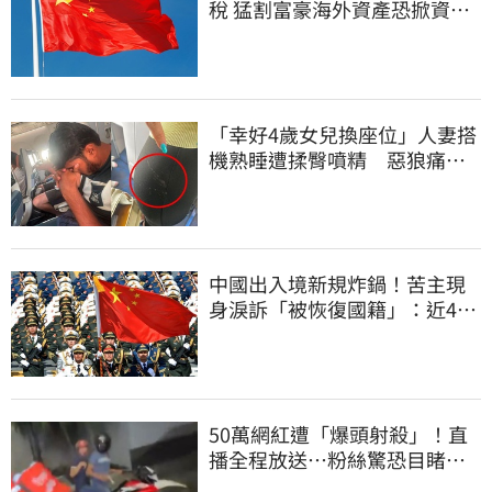
稅 猛割富豪海外資產恐掀資金
逃亡潮
「幸好4歲女兒換座位」人妻搭
機熟睡遭揉臀噴精 惡狼痛哭
下跪磕頭求饒
中國出入境新規炸鍋！苦主現
身淚訴「被恢復國籍」：近4億
資產全停擺
50萬網紅遭「爆頭射殺」！直
播全程放送…粉絲驚恐目睹慘
死過程