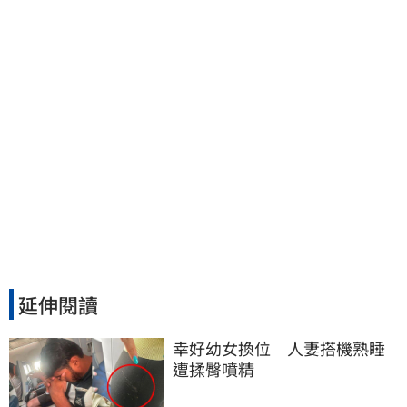
延伸閱讀
幸好幼女換位　人妻搭機熟睡
遭揉臀噴精