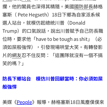
攔，他的閣員也深得其精隨。美國
國防部長
赫格
塞斯（ Pete Hegseth）18日下鄉為自家派系候
選人站台，就模仿起總統川普（Donald
Trump）的口氣說話，說出川普賦予自己防長職
位時，要求他「have to be tough as shit」（必
須如屎般強悍），引發現場哄堂大笑。有轉發影
片的
網友
忍不住反問：「這團隊就沒有一個不搞
笑的嗎？」
防長下鄉站台 模仿川普回顧當時：你必須如屎
般強悍
美媒《
People
》報導，赫格塞斯18日風塵僕僕來