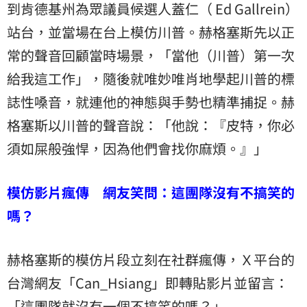
到肯德基州為眾議員候選人蓋仁（ Ed Gallrein）
站台，並當場在台上模仿川普。赫格塞斯先以正
常的聲音回顧當時場景，「當他（川普）第一次
給我這工作」，隨後就唯妙唯肖地學起川普的標
誌性嗓音，就連他的神態與手勢也精準捕捉。赫
格塞斯以川普的聲音說：「他說：『皮特，你必
須如屎般強悍，因為他們會找你麻煩。』」
模仿影片瘋傳 網友笑問：這團隊沒有不搞笑的
嗎？
赫格塞斯的模仿片段立刻在社群瘋傳，Ｘ平台的
台灣網友「Can_Hsiang」即轉貼影片並留言：
「這團隊就沒有一個不搞笑的嗎？」