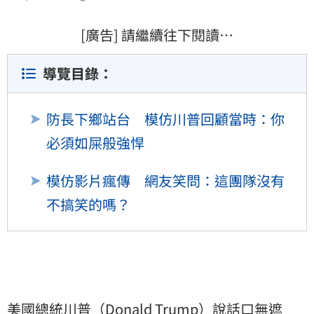
[廣告] 請繼續往下閱讀…
導覽目錄：
防長下鄉站台 模仿川普回顧當時：你
必須如屎般強悍
模仿影片瘋傳 網友笑問：這團隊沒有
不搞笑的嗎？
美國
總統
川普
（Donald Trump）說話口無遮