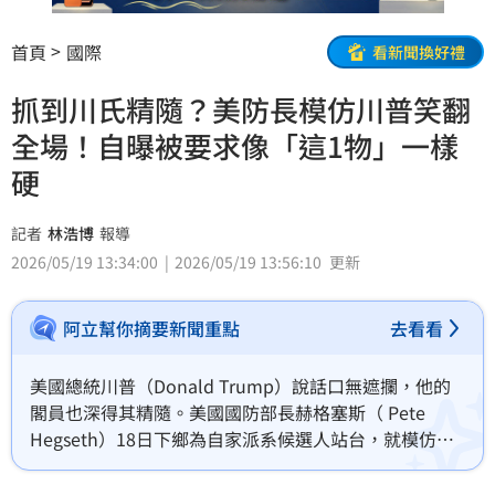
首頁
國際
看新聞換好禮
抓到川氏精隨？美防長模仿川普笑翻
全場！自曝被要求像「這1物」一樣
硬
記者
林浩博
報導
2026/05/19 13:34:00
2026/05/19 13:56:10
更新
阿立幫你摘要新聞重點
去看看
美國總統川普（Donald Trump）說話口無遮攔，他的
閣員也深得其精隨。美國國防部長赫格塞斯（ Pete 
Hegseth）18日下鄉為自家派系候選人站台，就模仿起
總統川普（Donald Trump）的口氣說話，說出川普賦
予自己防長職位時，要求他「have to be tough as 