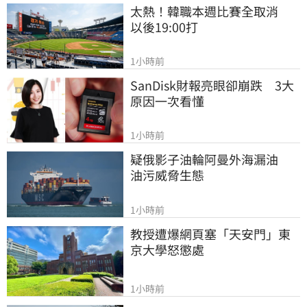
太熱！韓職本週比賽全取消　
以後19:00打
1小時前
SanDisk財報亮眼卻崩跌　3大
原因一次看懂
1小時前
疑俄影子油輪阿曼外海漏油　
油污威脅生態
1小時前
教授遭爆網頁塞「天安門」東
京大學怒懲處
1小時前