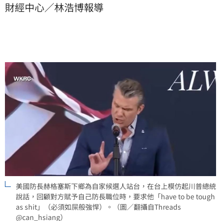
財經中心／林浩博報導
shit」（必須如屎般強悍），引發現場哄堂大笑。有轉
發影片的網友忍不住反問：「這團隊就沒有一個不搞笑
的嗎？」
美國防長赫格塞斯下鄉為自家候選人站台，在台上模仿起川普總統
說話，回顧對方賦予自己防長職位時，要求他「have to be tough
as shit」（必須如屎般強悍）。（圖／翻攝自Threads
@can_hsiang）