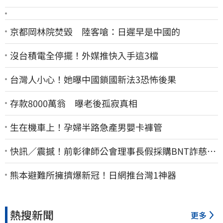
京都岡林院焚毀 陸客嗆：日遲早是中國的
沒台積電全停擺！外媒推快入手這3檔
台灣人小心！她曝中國鎖國新法3恐怖後果
存款8000萬翁 曝老後孤寂真相
生在機車上！孕婦半路急產男嬰卡褲管
快訊／震撼！前彰律師公會理事長假採購BNT詐慈濟
10億、洗錢囤232kg黃金
熊本避難所擁擠爆新冠！日網推台灣1神器
熱搜新聞
更多