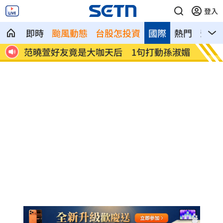
登入
即時
颱風動態
台股怎投資
國際
熱門
影音
憶暖
范曉萱好友竟是大咖天后 1句打動孫淑媚
鬼門開