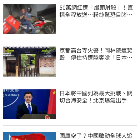
50萬網紅遭「爆頭射殺」！直
播全程放送…粉絲驚恐目睹慘
死過程
京都高台寺火警！岡林院遭焚
毀 傳住持遭陸客嗆「日本遲
早是中國的」
日本將中國列為最大挑戰、關
切台海安全！北京爆氣出手
國庫空了？中國啟動全球大追