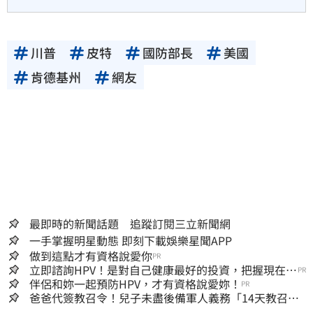
川普
皮特
國防部長
美國
肯德基州
網友
最即時的新聞話題 追蹤訂閱三立新聞網
一手掌握明星動態 即刻下載娛樂星聞APP
做到這點才有資格說愛你
PR
立即諮詢HPV！是對自己健康最好的投資，把握現在不
PR
嫌晚！
伴侶和妳一起預防HPV，才有資格說愛妳！
PR
爸爸代簽教召令！兒子未盡後備軍人義務「14天教召不
去」換3個月刑期