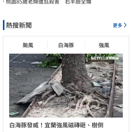
桃園85歲老婦遭尪殺害 右半臉全爛
熱搜新聞
更多
颱風
白海豚
強風
白海豚發威！宜蘭強風磁磚砸、樹倒