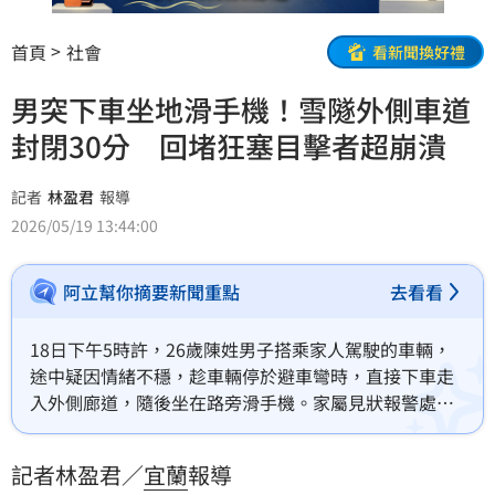
首頁
社會
看新聞換好禮
男突下車坐地滑手機！雪隧外側車道
封閉30分 回堵狂塞目擊者超崩潰
記者
林盈君
報導
2026/05/19 13:44:00
阿立幫你摘要新聞重點
去看看
18日下午5時許，26歲陳姓男子搭乘家人駕駛的車輛，
途中疑因情緒不穩，趁車輛停於避車彎時，直接下車走
入外側廊道，隨後坐在路旁滑手機。家屬見狀報警處
理，國道公路警察獲報，為避免發生意外，緊急封閉外
側車道，並派員前往現場，最後陳男情緒回穩由家屬載
記者林盈君／
宜蘭
報導
離。而外側車道因此被封閉管制30分鐘，導致車流一度