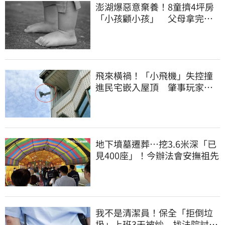
澎湖爆惡意棄養！8童擠4坪房
「小孩顧小孩」 父母拿完補
助落跑
飛來橫禍！「小飛機」失控撞
進民宅嵌入屋頂 肇事玩家疑
心虛落跑了
地下墳墓遷葬…挖3.6米深「已
見400座」！今辦法會安撫祖先
我不是清潔員！保全「拒倒垃
圾」上班3天被炒 找法院討公