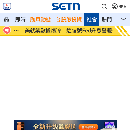
登入
即時
颱風動態
台股怎投資
社會
熱門
影音
命衛
美就業數據爆冷 這信號Fed升息警報降
梅西父
溫
壇