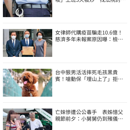
道結果出爐
女律師代購疫苗騙走10.6億！
慈濟多年未報案原因曝：檢警
上門才知被騙
台中狠男活活摔死毛孩黑貴
賓！嗆動保「埋山上了」拒交
屍體 下場曝光
亡妹慘遭公公毒手 表姊憶父
親節前夕：小舅舅仍到殯儀館
陪她說話