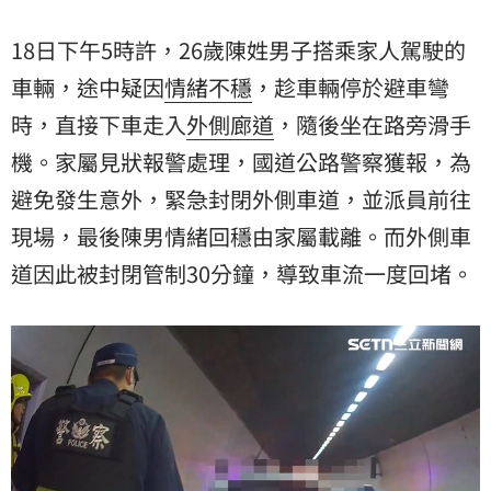
回堵。
18日下午5時許，26歲陳姓男子搭乘家人駕駛的
車輛，途中疑因
情緒不穩
，趁車輛停於避車彎
時，直接下車走入
外側廊道
，隨後坐在路旁
滑手
機
。家屬見狀報警處理，國道公路警察獲報，為
避免發生意外，緊急封閉外側車道，並派員前往
現場，最後陳男情緒回穩由家屬載離。而外側車
道因此被封閉管制30分鐘，導致車流一度回堵。