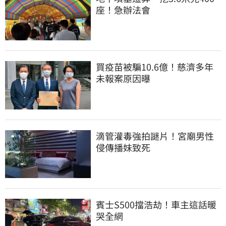
座！急辦法會
買疫苗被騙10.6億！慈濟多年
未報案原因曝
滴管灌毒強拍謎片！宮廟男性
侵傳播妹致死
賓士S500擋浩劫！車主這話暖
哭全網