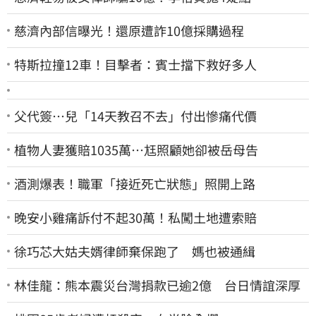
慈濟內部信曝光！還原遭詐10億採購過程
特斯拉撞12車！目擊者：賓士擋下救好多人
父代簽…兒「14天教召不去」付出慘痛代價
植物人妻獲賠1035萬…尪照顧她卻被岳母告
酒測爆表！職軍「接近死亡狀態」照開上路
晚安小雞痛訴付不起30萬！私闖土地遭索賠
徐巧芯大姑夫婿律師棄保跑了 媽也被通緝
林佳龍：熊本震災台灣捐款已逾2億 台日情誼深厚