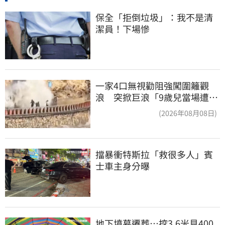
保全「拒倒垃圾」：我不是清
潔員！下場慘
一家4口無視勸阻強闖圍籬觀
浪 突掀巨浪「9歲兒當場遭捲
入海」
(2026年08月08日)
擋暴衝特斯拉「救很多人」賓
士車主身分曝
地下墳墓遷葬…挖3.6米見400