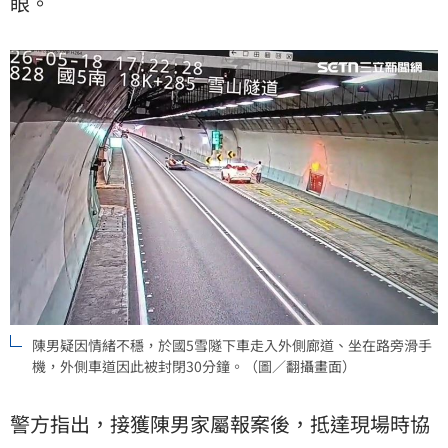
眼。
陳男疑因情緒不穩，於國5雪隧下車走入外側廊道、坐在路旁滑手
機，外側車道因此被封閉30分鐘。（圖／翻攝畫面）
警方指出，接獲陳男家屬報案後，抵達現場時協