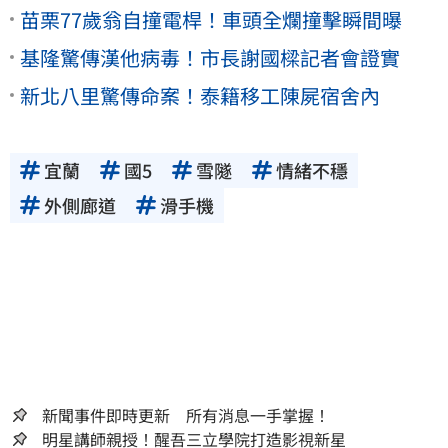
苗栗77歲翁自撞電桿！車頭全爛撞擊瞬間曝
基隆驚傳漢他病毒！市長謝國樑記者會證實
新北八里驚傳命案！泰籍移工陳屍宿舍內
宜蘭
國5
雪隧
情緒不穩
外側廊道
滑手機
新聞事件即時更新 所有消息一手掌握！
明星講師親授！醒吾三立學院打造影視新星