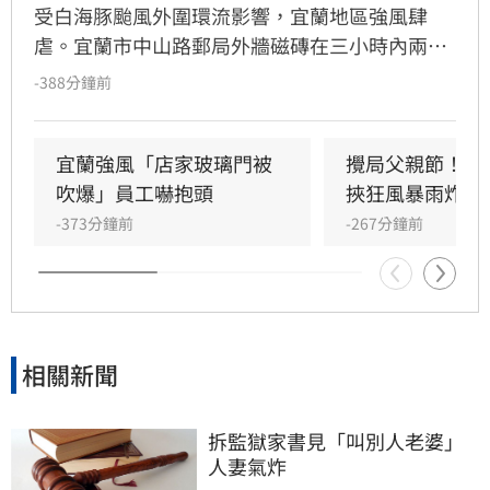
受白海豚颱風外圍環流影響，宜蘭地區強風肆
虐。宜蘭市中山路郵局外牆磁磚在三小時內兩度
剝落，武營街亦發生磁磚砸地險象，所幸無人傷
-388分鐘前
亡。此外，五結與三星鄉傳出路樹倒塌，市區選
舉看板受強風吹襲搖搖欲墜，烏石港賞鯨船被迫
全面停駛。
宜蘭強風「店家玻璃門被
攪局父親節！中
吹爆」員工嚇抱頭
挾狂風暴雨炸雙
-373分鐘前
-267分鐘前
相關新聞
拆監獄家書見「叫別人老婆」
人妻氣炸