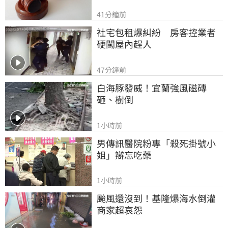
41分鐘前
社宅包租爆糾紛　房客控業者
硬闖屋內趕人
47分鐘前
白海豚發威！宜蘭強風磁磚
砸、樹倒
1小時前
男傳訊醫院粉專「殺死掛號小
姐」辯忘吃藥
1小時前
颱風還沒到！基隆爆海水倒灌 
商家超哀怨