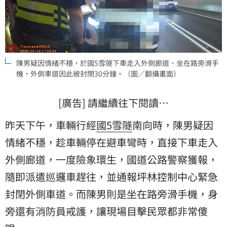
陳男疑因情緒不穩，於國5雪隧下車走入外側廊道、坐在路旁滑手
機，外側車道因此被封閉30分鐘。（圖／翻攝畫面）
[廣告] 請繼續往下閱讀…
昨天下午，車輛行經
國5
雪隧
南向時，陳男疑因
情緒不穩，趁車輛停在避車彎時，直接下車走入
外側廊道，一度險象環生，國道公路警察獲報，
隨即派遣巡邏車趕往，並通報坪林控制中心緊急
封閉外側車道。而陳男則是坐在路旁滑手機，身
旁還有消防員戒護，讓現場目擊民眾都非常傻