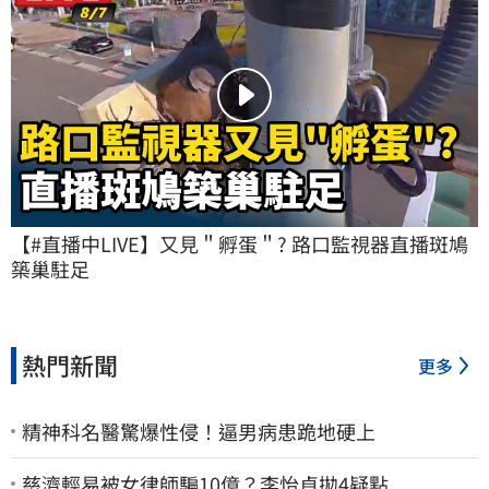
【#直播中LIVE】又見＂孵蛋＂? 路口監視器直播斑鳩
築巢駐足
熱門新聞
更多
精神科名醫驚爆性侵！逼男病患跪地硬上
慈濟輕易被女律師騙10億？李怡貞拋4疑點