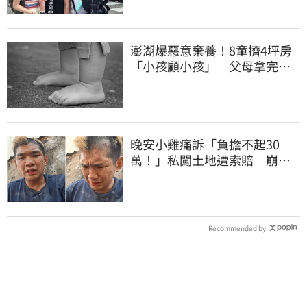
澎湖爆惡意棄養！8童擠4坪房
「小孩顧小孩」 父母拿完補
助落跑
晚安小雞痛訴「負擔不起30
萬！」私闖土地遭索賠 崩
潰：不接受漫天要價
Recommended by