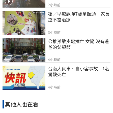
2小時前
獨／早療課彈7歲童額頭　家長
控不當治療
3小時前
公推孫散步遭撞亡 女慟:沒有爸
爸的父親節
4小時前
台南大貨車、自小客事故　1名
駕駛死亡
4小時前
其他人也在看