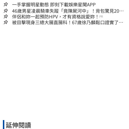
一手掌握明星動態 即刻下載娛樂星聞APP
46歲男星凌晨騎車失蹤「竟陳屍河中」！背包驚見20kg
水泥塊 死因成謎
伴侶和妳一起預防HPV，才有資格說愛妳！
PR
被目擊現身三總大腸直腸科！67歲徐乃麟鬆口證實了
真實體況曝光
延伸閱讀