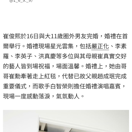
@1_6_9._9）
崔俊熙於16日與大11歲圈外男友完婚，婚禮在首
爾舉行。婚禮現場星光雲集，包括
嚴正化
、李素
羅、李英子、洪真慶等多位與其母親崔真實交好
的藝人皆到場祝福，場面溫馨。婚禮上，她由哥
哥崔勳牽著走上紅毯，代替已故父親趙成珉完成
重要儀式，而歌手白智榮則擔任婚禮演唱嘉賓，
現場一度感動落淚，氣氛動人。