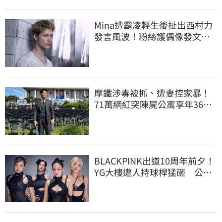
Mina遭霸凌輕生後扯出西村力
發言風波！粉絲護偶像發文：
言論遭惡意扭曲
摩鐵涉毒被抓、遭妻控家暴！
71萬網紅突陳屍公寓享年36
歲 警方證實了
BLACKPINK出道10周年前夕！
YG大樓遭人持球桿猛砸 公司
火速改口回應了