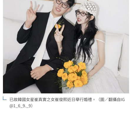
已故韓國女星崔真實之女崔俊熙近日舉行婚禮。（圖／翻攝自IG
@1_6_9._9）