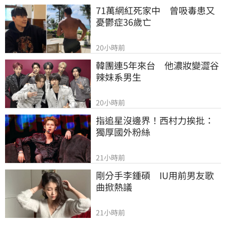
71萬網紅死家中　曾吸毒患又
憂鬱症36歲亡
20小時前
韓團連5年來台　他濃妝變澀谷
辣妹系男生
20小時前
指追星沒邊界！西村力挨批：
獨厚國外粉絲
21小時前
剛分手李鍾碩　IU用前男友歌
曲掀熱議
21小時前