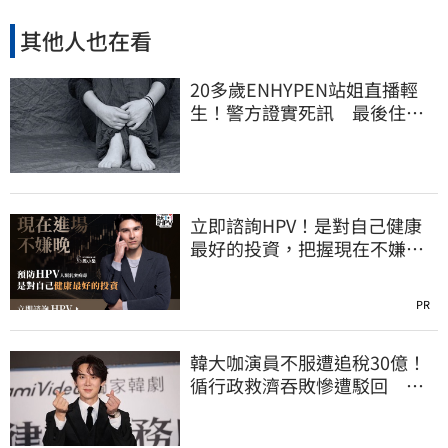
其他人也在看
20多歲ENHYPEN站姐直播輕
生！警方證實死訊 最後住處
曝光令人鼻酸
立即諮詢HPV！是對自己健康
最好的投資，把握現在不嫌
晚！
PR
韓大咖演員不服遭追稅30億！
循行政救濟吞敗慘遭駁回 公
司最新回應曝光