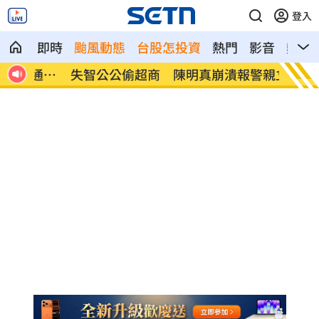
登入
即時
颱風動態
台股怎投資
熱門
影音
熱搜
通訊
失智公公偷超商 陳明真崩潰報警親立遺
竊電2
囑
訴