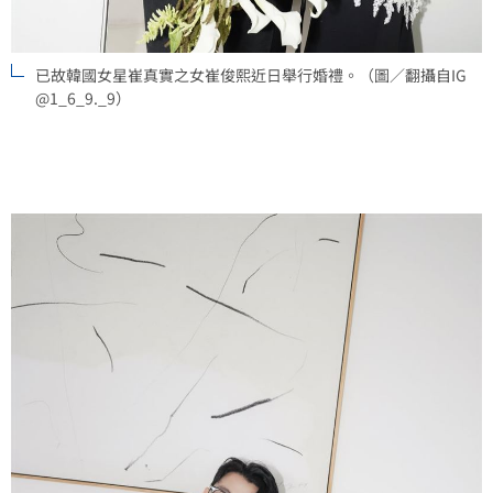
已故韓國女星崔真實之女崔俊熙近日舉行婚禮。（圖／翻攝自IG
@1_6_9._9）