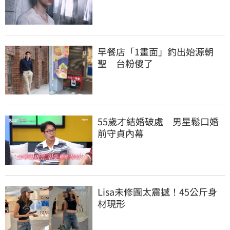
早餐店「1畫面」釣出始源朝
聖　台粉傻了
55歲才結婚破處　男星鬆口婚
前守貞內幕
Lisa未修圖太震撼！45公斤身
材現形