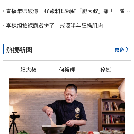
直播年賺破億！46歲料理網紅「肥大叔」離世 曾連
播17小時辛酸面曝
李棟旭拍裸露戲拚了 戒酒半年狂操肌肉
熱搜新聞
更多
肥大叔
何裕輝
猝逝