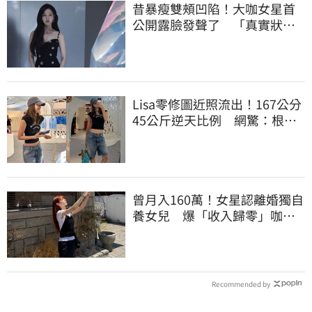
昔暴瘦雙頰凹陷！大咖女星首
公開露臉發聲了 「真實狀
態」曝光
Lisa零修圖近照流出！167公分
45公斤逆天比例 網驚：根本
薄到快消失
曾月入160萬！女星認離婚獨自
養女兒 爆「收入歸零」咖啡
廳打工近況曝
Recommended by