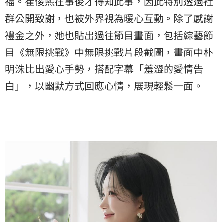
福。崔俊熙在事後才得知此事，因此特別透過社
群公開致謝，也被外界視為暖心互動。除了感謝
禮金之外，她也貼出過往節目畫面，包括綜藝節
目《無限挑戰》中無限挑戰片段截圖，畫面中朴
明洙比出愛心手勢，搭配字幕「羞澀的愛情告
白」，以幽默方式回應心情，展現輕鬆一面。