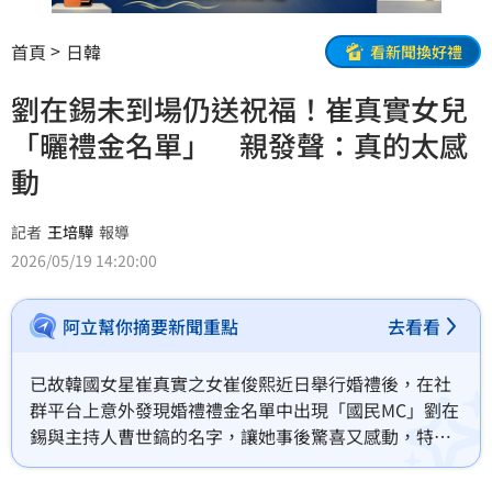
首頁
日韓
看新聞換好禮
劉在錫未到場仍送祝福！崔真實女兒
「曬禮金名單」 親發聲：真的太感
動
記者
王培驊
報導
2026/05/19 14:20:00
阿立幫你摘要新聞重點
去看看
已故韓國女星崔真實之女崔俊熙近日舉行婚禮後，在社
群平台上意外發現婚禮禮金名單中出現「國民MC」劉在
錫與主持人曹世鎬的名字，讓她事後驚喜又感動，特地
補上感謝訊息致意。