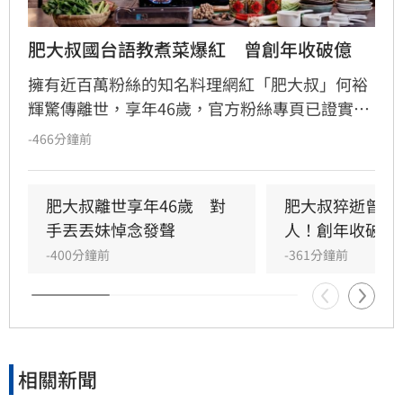
肥大叔國台語教煮菜爆紅　曾創年收破億
擁有近百萬粉絲的知名料理網紅「肥大叔」何裕
輝驚傳離世，享年46歲，官方粉絲專頁已證實噩
耗。肥大叔憑藉親切的國台語教學及招牌「嗶！
-466分鐘前
嗶！」口哨聲走紅，以簡單易學的台式家常菜深
獲大眾喜愛。從素人轉型為年營收破億的網紅，
他曾創下單月千萬業績，但也因長期高強度直播
肥大叔離世享年46歲　對
肥大叔猝逝曾自
導致健康亮紅燈，近期在鏡頭前身形明顯消瘦。
手丟丟妹悼念發聲
人！創年收破億
儘管生前曾預告因內部整頓暫停直播，卻不幸在
-400分鐘前
-361分鐘前
4日後傳出死訊。肥大叔的離世讓粉絲深感震驚
與不捨，那道道充滿人情味的家常菜與招牌口哨
聲，將永遠留在觀眾心中成為難忘回憶。
相關新聞