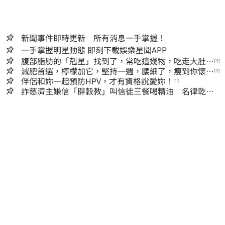
新聞事件即時更新 所有消息一手掌握！
一手掌握明星動態 即刻下載娛樂星聞APP
腹部脂肪的「剋星」找到了，常吃這幾物，吃走大肚
PR
囊，瘦出小蠻腰
減肥首選，檸檬加它，堅持一週，腰細了，瘦到你懷疑
PR
人生
伴侶和妳一起預防HPV，才有資格說愛妳！
PR
詐慈濟主嫌信「辟穀教」叫信徒三餐喝精油 名律乾女
兒卻吃鮑魚喝紅酒