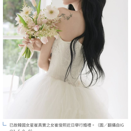
已故韓國女星崔真實之女崔俊熙近日舉行婚禮。（圖／翻攝自IG