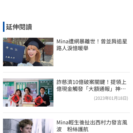
延伸閱讀
Mina遭網暴離世！曾並肩追星
路人淚憶暖舉
詐慈濟10億破案關鍵！提領上
億現金觸發「大額通報」神鬼
律師遭擊落內幕
(2023年01月18日)
Mina輕生後扯出西村力發言風
波　粉絲護航