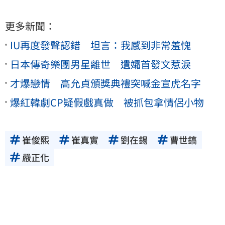
更多新聞：
IU再度發聲認錯 坦言：我感到非常羞愧
日本傳奇樂團男星離世 遺孀首發文惹淚
才爆戀情 高允貞頒獎典禮突喊金宣虎名字
爆紅韓劇CP疑假戲真做 被抓包拿情侶小物
崔俊熙
崔真實
劉在錫
曹世鎬
嚴正化