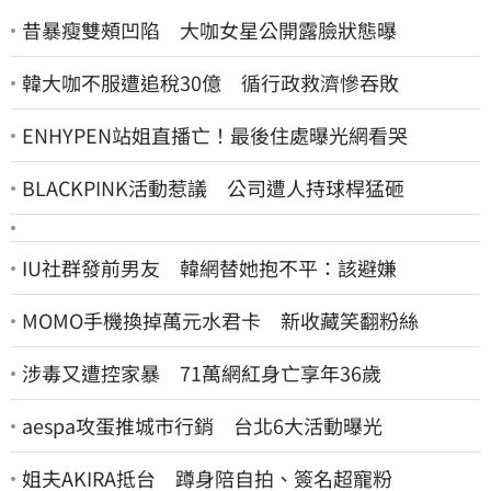
昔暴瘦雙頰凹陷 大咖女星公開露臉狀態曝
韓大咖不服遭追稅30億 循行政救濟慘吞敗
ENHYPEN站姐直播亡！最後住處曝光網看哭
BLACKPINK活動惹議 公司遭人持球桿猛砸
IU社群發前男友 韓網替她抱不平：該避嫌
MOMO手機換掉萬元水君卡 新收藏笑翻粉絲
涉毒又遭控家暴 71萬網紅身亡享年36歲
aespa攻蛋推城市行銷 台北6大活動曝光
姐夫AKIRA抵台 蹲身陪自拍、簽名超寵粉