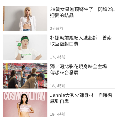
28歲女星無預警生了　閃婚2年
迎愛的結晶
2分鐘前
朴娜勑前經紀人遭起訴　曾索
取巨額封口費
17小時前
獨／河北彩花現身味全主場　
傳想來台發展
18小時前
Jennie大秀火辣身材　自曝曾
感到自卑
18小時前