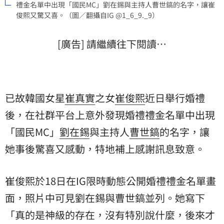
禮金名單中出現「國民MC」劉在錫與主持人曹世鎬的名字，讓崔
俊熙又驚又喜。（圖／翻攝自IG @1_6_9._9）
[廣告] 請繼續往下閱讀…
已故韓國女星
崔真實
之女
崔俊熙
近日舉行婚禮
後，在社群平台上意外發現婚禮禮金名單中出現
「國民MC」
劉在錫
與主持人
曹世鎬
的名字，讓
她事後驚喜又感動，特地補上感謝訊息致意。
崔俊熙於18日在IG限時動態公開婚禮禮金名單畫
面，照片中可見劉在錫與曹世鎬並列。她寫下
「真的是神級的存在，沒有特別說什麼，後來才