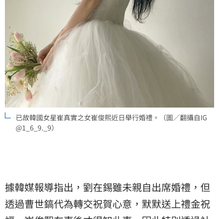
已故韓國女星崔真實之女崔俊熙近日舉行婚禮。（圖／翻攝自IG
@1_6_9._9）
據韓媒報導指出，劉在錫雖未親自出席婚禮，但
透過曹世鎬代為轉交祝賀心意，默默送上禮金祝