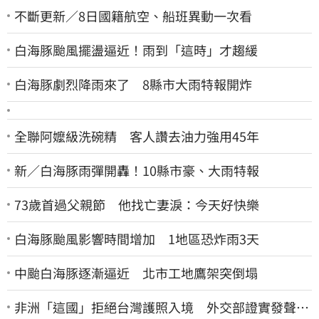
不斷更新／8日國籍航空、船班異動一次看
白海豚颱風擺盪逼近！雨到「這時」才趨緩
白海豚劇烈降雨來了 8縣市大雨特報開炸
全聯阿嬤級洗碗精 客人讚去油力強用45年
新／白海豚雨彈開轟！10縣市豪、大雨特報
73歲首過父親節 他找亡妻淚：今天好快樂
白海豚颱風影響時間增加 1地區恐炸雨3天
中颱白海豚逐漸逼近 北市工地鷹架突倒塌
非洲「這國」拒絕台灣護照入境 外交部證實發聲