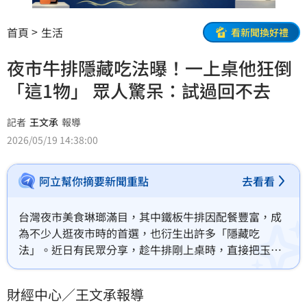
首頁
生活
看新聞換好禮
夜市牛排隱藏吃法曝！一上桌他狂倒
「這1物」 眾人驚呆：試過回不去
記者
王文承
報導
2026/05/19 14:38:00
阿立幫你摘要新聞重點
去看看
台灣夜市美食琳瑯滿目，其中鐵板牛排因配餐豐富，成
為不少人逛夜市時的首選，也衍生出許多「隱藏吃
法」。近日有民眾分享，趁牛排剛上桌時，直接把玉米
濃湯淋到鐵板上的創意吃法，引發大批網友熱烈討論。
還有人分享，如果怕半熟蛋被鐵板煎得太熟，可以在鐵
財經中心／王文承報導
板一上桌時，先把濃湯淋到蛋上再拌炒，香氣更濃郁，