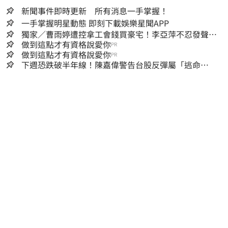
新聞事件即時更新 所有消息一手掌握！
一手掌握明星動態 即刻下載娛樂星聞APP
獨家／曹雨婷遭控拿工會錢買豪宅！李亞萍不忍發聲：
余天管工會都貼錢
做到這點才有資格說愛你
PR
做到這點才有資格說愛你
PR
下週恐跌破半年線！陳嘉偉警告台股反彈屬「逃命
波」：空頭大屠殺剛開始