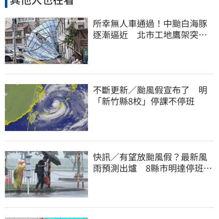
所幸無人車通過！中颱白海豚
逐漸逼近 北市工地鷹架突倒
塌
不斷更新／颱風假宣布了 明
「新竹縣8校」停課不停班
快訊／有望放颱風假？最新風
雨預測出爐 8縣市明達停班停
課標準