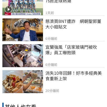
7s掀足球熱潮
1天前
慈濟買BNT遭詐　網朝聖郭董
大小姐貼文
6分鐘前
宜蘭強風「店家玻璃門被吹
爆」員工嚇抱頭
6分鐘前
消失10年回歸！好市多經典美
食重新上架
20分鐘前
其他人也在看