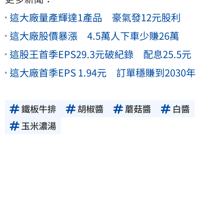
這大廠量產輝達1產品 豪氣發12元股利
這大廠股價暴漲 4.5萬人下車少賺26萬
這股王首季EPS29.3元破紀錄 配息25.5元
這大廠首季EPS 1.94元 訂單穩賺到2030年
鐵板牛排
胡椒醬
蘑菇醬
白醬
玉米濃湯