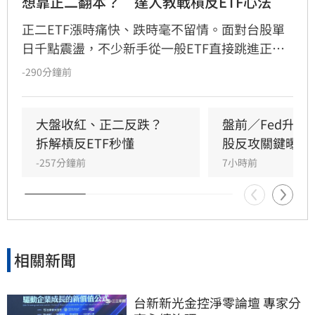
想靠正二翻本？　達人教戰槓反ETF心法
正二ETF漲時痛快、跌時毫不留情。面對台股單
日千點震盪，不少新手從一般ETF直接跳進正
二，誤把2倍槓桿當成2倍勝率。其實，最大風險
-290分鐘前
不是產品本身，而是看錯方向後，投資人能否承
受放大的跌幅；謹記正二操作4心法，才能在大
震盪行情下，投資游刃有餘。
大盤收紅、正二反跌？　
盤前／Fed升息
拆解槓反ETF秒懂
股反攻關鍵曝光
-257分鐘前
7小時前
相關新聞
台新新光金控淨零論壇 專家分