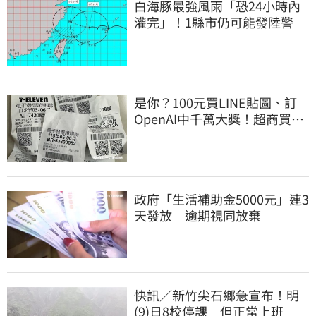
白海豚最強風雨「恐24小時內
灌完」！1縣市仍可能發陸警
是你？100元買LINE貼圖、訂
OpenAI中千萬大獎！超商買10
元麥香爽中200萬
政府「生活補助金5000元」連3
天發放 逾期視同放棄
快訊／新竹尖石鄉急宣布！明
(9)日8校停課 但正常上班