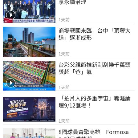
享永續治理
1天前
商場戰國來臨　台中「頂奢大
道」逐漸成形
1天前
台彩父親節推新刮刮樂千萬頭
獎超「爸」氣
1天前
「拍片人的多重宇宙」職涯論
壇9/12登場！
1天前
8國球員齊聚高雄　Formosa 