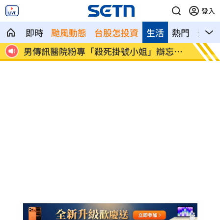
登入
即時
颱風動態
台股怎投資
生活
熱門
影音
楊光
男傳訊醫院粉專「殺死掛號小姐」辯忘吃
晚飯煮
藥