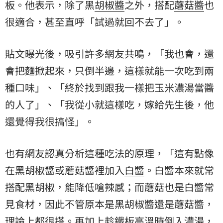
板。他表示，除了黑
胡椒醬
之外，搭配
蘑菇醬
也
很適合，甚至直呼「試過就回不去了」。
貼文曝光後，吸引許多網友共鳴，「我也會，還
會把麵掀起來，只倒半邊，這樣就能一次吃到兩
種口味」、「終於找到跟我一樣把玉米濃湯當醬
的人了」、「我從小就這樣吃，嫁給先生後，他
還覺得我很搞怪」。
也有網友認真分析這種吃法的原理，「這有點像
在黑胡椒醬或蘑菇醬裡加入
白醬
。白醬本來就常
搭配黑胡椒，能降低嗆辣感；而蘑菇也是白醬常
見食材，因此不管原本是黑胡椒醬還是蘑菇醬，
理論上都很搭。再加上趁鐵板高溫時倒入濃湯，