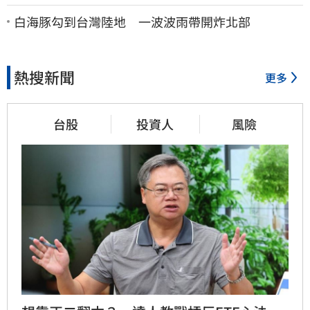
了：持續交涉聯繫
白海豚勾到台灣陸地 一波波雨帶開炸北部
熱搜新聞
更多
台股
投資人
風險