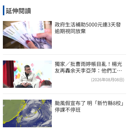
延伸閱讀
政府生活補助5000元連3天發 
逾期視同放棄
獨家／批曹雨婷帳目亂！楊光
友再轟余天李亞萍：他們工會
跟演藝圈沒關
(2026年08月08日)
颱風假宣布了 明「新竹縣8校」
停課不停班