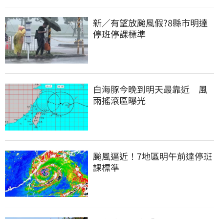
新／有望放颱風假?8縣市明達
停班停課標準
白海豚今晚到明天最靠近　風
雨搖滾區曝光
颱風逼近！7地區明午前達停班
課標準