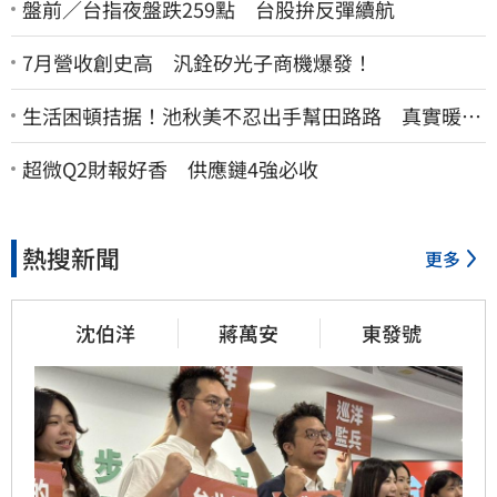
盤前／台指夜盤跌259點 台股拚反彈續航
7月營收創史高 汎銓矽光子商機爆發！
生活困頓拮据！池秋美不忍出手幫田路路 真實暖舉
曝光
超微Q2財報好香 供應鏈4強必收
熱搜新聞
更多
沈伯洋
蔣萬安
東發號