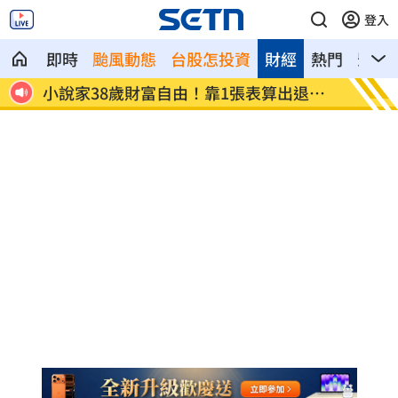
登入
即時
颱風動態
台股怎投資
財經
熱門
影音
為多紅
小說家38歲財富自由！靠1張表算出退休
全聯、
金
付」！