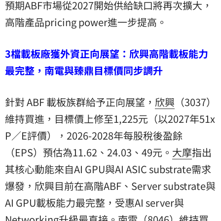
預期ABF市場從2027開始供給缺口將再次擴大，
高階產品pricing power進一步提高。
3檔載板廠獲外資正向展望：欣興高階載板能力
最完整，南電與臻鼎目標價同步調升
針對 ABF 載板族群給予正向展望，
欣興
（3037）
維持買進，目標價上修至1,225元（以2027年51x
P／E評價），2026-2028年每股稅後盈餘
（EPS）預估為11.62、24.03、49元。
大摩
指出
其核心動能來自AI GPU與AI ASIC substrate需求
爆發，欣興目前在高階ABF、Server substrate與
AI GPU載板能力最完整，受惠AI server與
Networking升級最直接。南電（8046）維持買