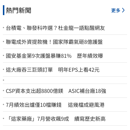
熱門新聞
更多
台積電、聯發科咋選？杜金龍一語點醒網友
聯電成外資提款機！國家隊霸氣砸8億護盤
國安基金第9次護盤暴賺81% 歷年績效曝
這大廠吞三巨頭訂單 明年EPS上看42元
CSP資本支出超8800億鎂 ASIC補台廠18強
7月績效出爐僅10檔賺錢 這幾檔成避風港
「這家藥廠」7月營收飆9成 續寫歷史新高