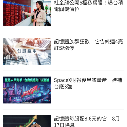
杜金龍公開6檔私房股！曝台積
電關鍵價位
記憶體族群狂歡　它告終連4亮
紅燈漲停
SpaceX財報後星艦量產　進補
台廠3強
記憶體每股配8.6元的它　8月
17日除息