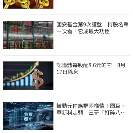
國安基金第9次護盤 持股名單
一次看！它成最大功臣
記憶體每股配8.6元的它 8月
17日除息
被動元件族群兩樣情！國巨、
華新科走弱 三哥「打碎八卦
鏡」逆勢狂飆5%