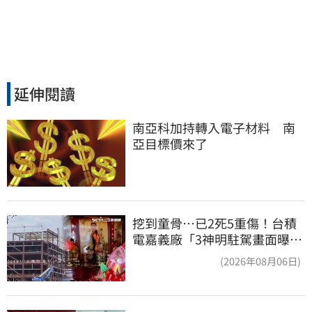
延伸閱讀
南亞科加持轉入電子材料　南
亞目標價來了
挖到童骨…已2死5重傷！台積
電嘉義廠「3神明駐駕畫面曝
光」
(2026年08月06日)