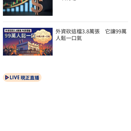
外資砍這檔3.8萬張　它讓99萬
人鬆一口氣
現正直播