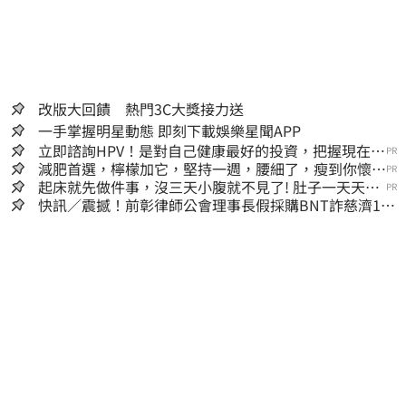
改版大回饋 熱門3C大獎接力送
一手掌握明星動態 即刻下載娛樂星聞APP
立即諮詢HPV！是對自己健康最好的投資，把握現在不
PR
嫌晚！
減肥首選，檸檬加它，堅持一週，腰細了，瘦到你懷疑
PR
人生
起床就先做件事，沒三天小腹就不見了! 肚子一天天變
PR
小！
快訊／震撼！前彰律師公會理事長假採購BNT詐慈濟10
億、洗錢囤232kg黃金