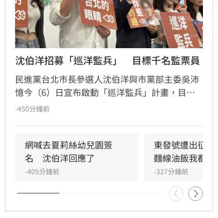
沈伯洋招募「巡洋監兵」　目標千名監票員
民進黨台北市長參選人沈伯洋與市黨部主委吳沛
憶今（6）日宣布啟動「巡洋監兵」計畫，目標
號召千名公民擔任監票員，確保今年11月28日台
-450分鐘前
北市長及議員選舉過程公開透明，凡年滿18歲至
72歲民眾皆可透過沈伯洋官方LINE報名。沈伯洋
說，許多人參與政治的起點正是從監票員做起，
網喊去夏莉絲幼兒園簽
東發號遭出征！
如果大家覺得台灣的民主值得守護，也想要參與
名　沈伯洋回應了
麵線油飯我都喜
這樣的行動，歡迎加入「巡洋監兵」行列，共同
-405分鐘前
-327分鐘前
成為「台北的眼睛」。