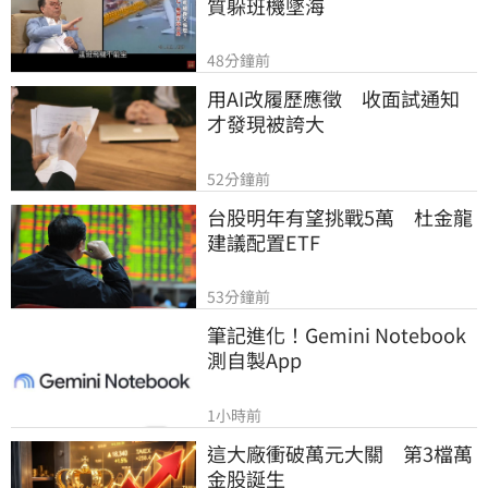
質躲班機墜海
48分鐘前
用AI改履歷應徵　收面試通知
才發現被誇大
52分鐘前
台股明年有望挑戰5萬　杜金龍
建議配置ETF
53分鐘前
筆記進化！Gemini Notebook
測自製App
1小時前
這大廠衝破萬元大關　第3檔萬
金股誕生