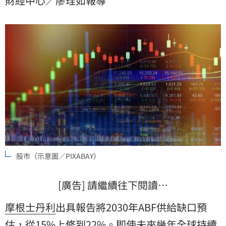
財經中心／廖珪如報導
標價，其中欣興因高階產品佈局最完整，受惠最深。投
資人應關注ABF長期供給偏緊趨勢下，高階產品定價能
力與毛利率的成長潛力。
股市（示意圖／PIXABAY）
[廣告] 請繼續往下閱讀…
摩根士丹利
出具報告將2030年ABF供給缺口預
估，從15%上修到22%。即使未來幾年全球持續