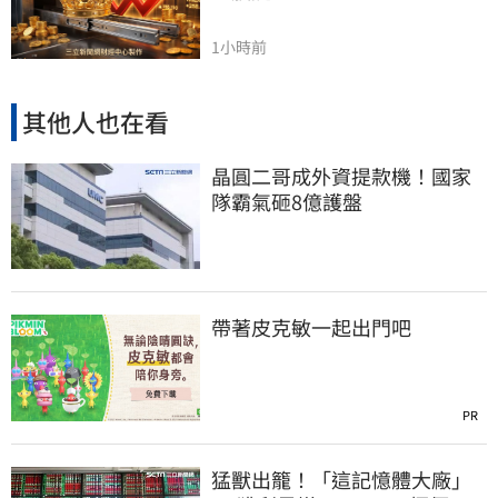
1小時前
其他人也在看
晶圓二哥成外資提款機！國家
隊霸氣砸8億護盤
帶著皮克敏一起出門吧
PR
猛獸出籠！「這記憶體大廠」