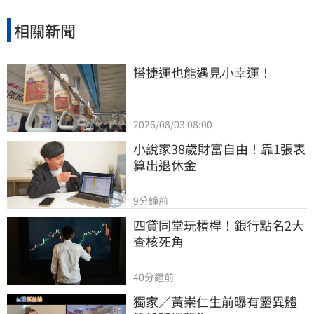
相關新聞
搭捷運也能遇見小幸運！
2026/08/03 08:00
小說家38歲財富自由！靠1張表
算出退休金
9分鐘前
四貸同堂玩槓桿！銀行點名2大
查核死角
40分鐘前
獨家／黃崇仁生前曝有靈異體