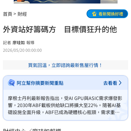
首頁
財經
看新聞換好禮
外資站好籌碼方 目標價狂升的他
記者
廖珪如
報導
2026/05/20 00:00:00
買氣回溫，立即諮詢最新售屋行情！
阿立幫你摘要新聞重點
去看看
摩根士丹利最新報告指出，受AI GPU與ASIC需求爆發影
響，2030年ABF載板供給缺口將擴大至22%。隨著AI基
礎設施全面升級，ABF已成為硬體核心瓶頸，需求重心
從消費電子轉向AI運算。大摩看好欣興（3037）、南電
（8046）及臻鼎-KY（4958）三檔載板廠，大幅調升目