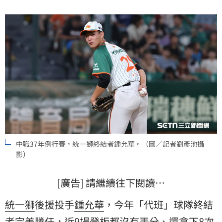
中職37年例行賽，統一獅終結者鍾允華。（圖／記者劉彥池攝
影）
[廣告] 請繼續往下閱讀…
統一獅
後援投手
鍾允華
，今年「代班」球隊終結
者完美勝任，近9場登板都沒有丟分、還拿下8次