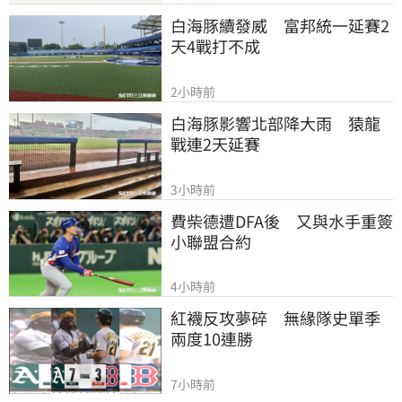
白海豚續發威　富邦統一延賽2
天4戰打不成
2小時前
白海豚影響北部降大雨　猿龍
戰連2天延賽
3小時前
費柴德遭DFA後　又與水手重簽
小聯盟合約
4小時前
紅襪反攻夢碎　無緣隊史單季
兩度10連勝
7小時前