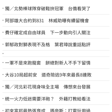
獨／北勢棒球隊穿破鞋拚冠軍 台僑看哭了
阿部雄大合約到831 林威助曝有續留機會
費仔確定成自由球員 下一步動向引人關注
郭郁政對獅表現不及格 葉君璋說重話點評
一軍不是來跑龍套 餅總對新人不手下留情
大谷10局超前安 道奇險逃9年來最長8連敗
獨／河北彩花現身味全主場 傳想來台發展
統一火力低迷需要洋砲？ 外籍打教給看法
初來富邦最熟張育成 瑪帝斯：打電玩用過