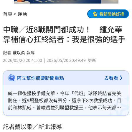
首頁
運動
看新聞換好禮
中職／近8戰關門都成功！ 鍾允華
靠補信心扛終結者：我是很強的選手
記者
戴以柔
報導
2026/05/20 20:41:00
2026/05/20 20:49:49
更新
阿立幫你摘要新聞重點
去看看
統一獅後援投手鍾允華，今年「代班」球隊終結者完美
勝任，近9場登板都沒有丟分、還拿下8次救援成功，目
前和林凱威、曾峻岳並列聯盟救援王，他表示每天都會
告訴自己「我是很強的選手」，用正面心態讓這個新角
色越做越順。
記者戴以柔／新北報導