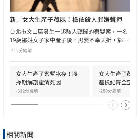
新／女大生產子藏屍！檢依殺人罪嫌聲押
台北市文山區發生一起駭人聽聞的棄嬰案，一名
19歲鄒姓女子家中產子後，男嬰不幸夭折，鄒女
竟未報案，反而將屍體包裹藏匿於房內。直至數
-412分鐘前
日後，家屬因聞到屋內傳出異味，整起案件才因
此曝光。檢方今（9日）會同法醫進行相驗，初
步尚無法確認男嬰死因，後續將擇期解剖釐清。
女大生產子案暫冰存！將
女大生產子藏屍
檢察官複訊後，認定鄒女涉犯殺人罪嫌重大，且
擇期解剖釐清死因
產檢紀錄全空白
有湮滅證據之虞，已向台北地方法院聲請羈押，
-312分鐘前
-280分鐘前
詳細案情仍待檢警進一步調查偵辦。
相關新聞