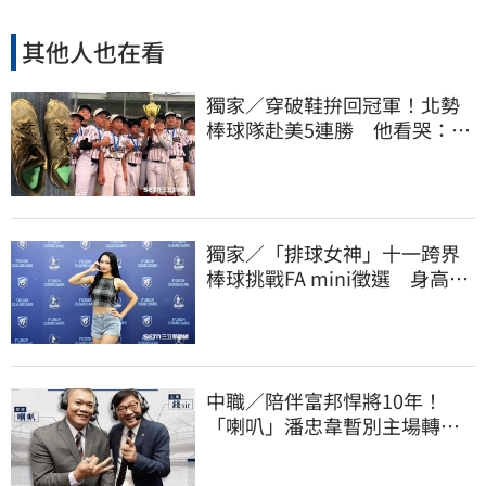
其他人也在看
獨家／穿破鞋拚回冠軍！北勢
棒球隊赴美5連勝 他看哭：台
灣囡仔的韌性
獨家／「排球女神」十一跨界
棒球挑戰FA mini徵選 身高
173竟成應援劣勢
中職／陪伴富邦悍將10年！
「喇叭」潘忠韋暫別主場轉
播 感性發聲了