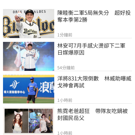
陳睦衡二軍5局無失分　超好投
奪本季第2勝
1分鐘前
林安可7月手感火燙卻下二軍　
日媒爆原因
54分鐘前
洋將831大限倒數　林威助曝威
戈神會再試
1小時前
熊霓老爸超狂　帶隊友吃鍋被
封國民岳父
1小時前