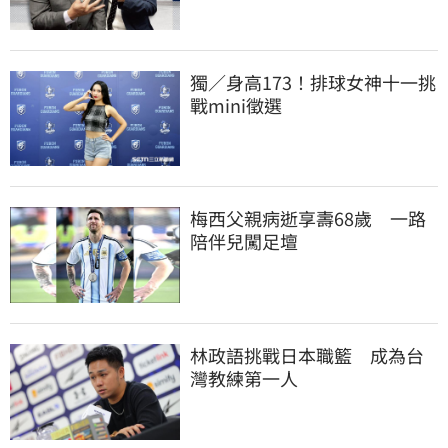
獨／身高173！排球女神十一挑
戰mini徵選
梅西父親病逝享壽68歲　一路
陪伴兒闖足壇
林政語挑戰日本職籃　成為台
灣教練第一人