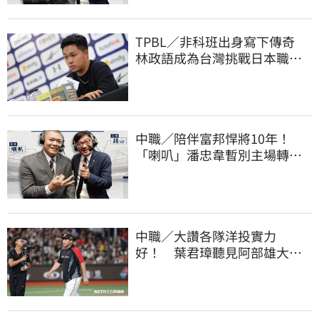
TPBL／非科班出身寫下傳奇
林政語成為台灣挑戰日本職籃
教練第一人
中職／陪伴富邦悍將10年！
「喇叭」潘忠韋暫別主場轉
播 感性發聲了
中職／大讚各隊洋投實力
好！ 葉君璋聽見阿部雄大被
註銷好吃驚