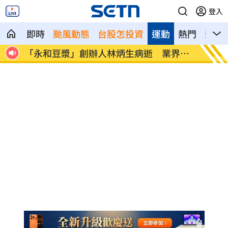
登入
即時
颱風動態
台股怎投資
運動
熱門
影音
圍曝
「永和豆漿」創辦人林炳生病逝 業界追
男星爆
憶
忑