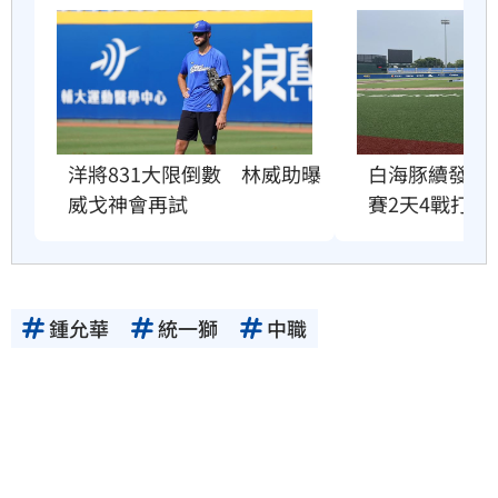
洋將831大限倒數　林威助曝
白海豚續發威
威戈神會再試
賽2天4戰打不
鍾允華
統一獅
中職