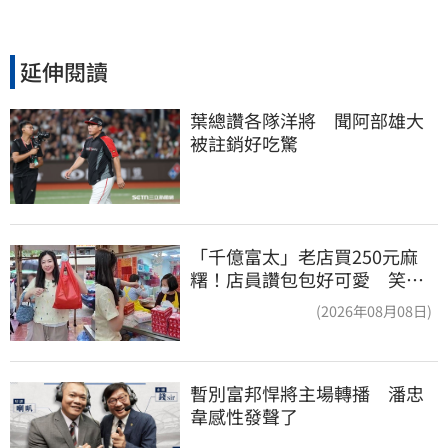
延伸閱讀
葉總讚各隊洋將　聞阿部雄大
被註銷好吃驚
「千億富太」老店買250元麻
糬！店員讚包包好可愛 笑
回：我自己做的
(2026年08月08日)
暫別富邦悍將主場轉播　潘忠
韋感性發聲了