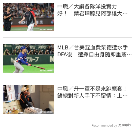
中職／大讚各隊洋投實力
好！ 葉君璋聽見阿部雄大被
註銷好吃驚
MLB／台美混血費柴德遭水手
DFA後 選擇自由身隨即重簽加
盟3A
中職／升一軍不是來跑龍套！
餅總對新人手下不留情：上來
設法把先發擠掉
Recommended by