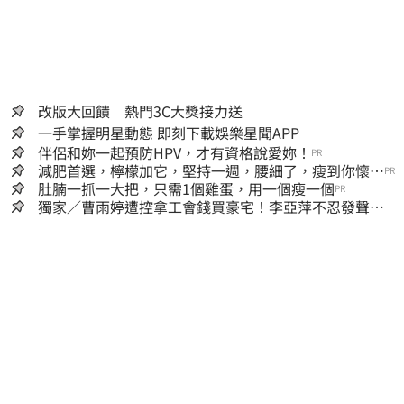
改版大回饋 熱門3C大獎接力送
一手掌握明星動態 即刻下載娛樂星聞APP
伴侶和妳一起預防HPV，才有資格說愛妳！
PR
減肥首選，檸檬加它，堅持一週，腰細了，瘦到你懷疑
PR
人生
肚腩一抓一大把，只需1個雞蛋，用一個瘦一個
PR
獨家／曹雨婷遭控拿工會錢買豪宅！李亞萍不忍發聲：
余天管工會都貼錢