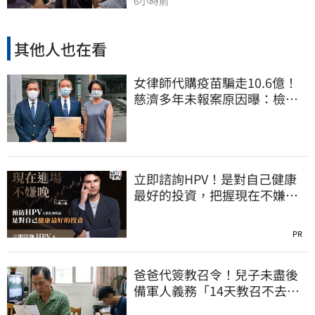
6小時前
其他人也在看
女律師代購疫苗騙走10.6億！
慈濟多年未報案原因曝：檢警
上門才知被騙
立即諮詢HPV！是對自己健康
最好的投資，把握現在不嫌
晚！
PR
爸爸代簽教召令！兒子未盡後
備軍人義務「14天教召不去」
換3個月刑期