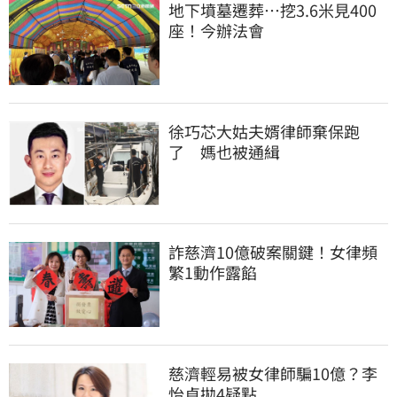
地下墳墓遷葬…挖3.6米見400
座！今辦法會
徐巧芯大姑夫婿律師棄保跑
了　媽也被通緝
詐慈濟10億破案關鍵！女律頻
繁1動作露餡
慈濟輕易被女律師騙10億？李
怡貞拋4疑點