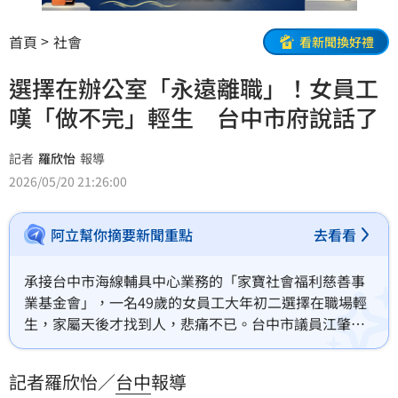
首頁
社會
看新聞換好禮
選擇在辦公室「永遠離職」！女員工
嘆「做不完」輕生 台中市府說話了
記者
羅欣怡
報導
2026/05/20 21:26:00
阿立幫你摘要新聞重點
去看看
承接台中市海線輔具中心業務的「家寶社會福利慈善事
業基金會」，一名49歲的女員工大年初二選擇在職場輕
生，家屬天後才找到人，悲痛不已。台中市議員江肇國
今（20日）在總質詢時不滿社會局的調查結果，希望市
府能重啟調查。對此，台中市政府也做出回應。ˇ
記者羅欣怡／
台中
報導