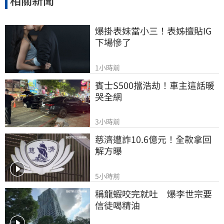
相關新聞
爆掛表妹當小三！表姊擅貼IG
下場慘了
1小時前
賓士S500擋浩劫！車主這話暖
哭全網
3小時前
慈濟遭詐10.6億元！全款拿回
解方曝
5小時前
稱龍蝦咬完就吐　爆李世宗要
信徒喝精油