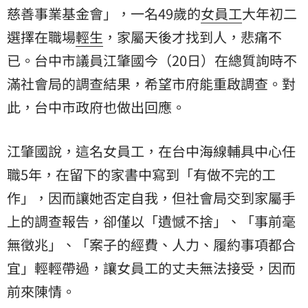
慈善事業基金會」，一名49歲的
女員工
大年初二
選擇在職場
輕生
，家屬天後才找到人，悲痛不
已。台中市議員江肇國今（20日）在總質詢時不
滿社會局的調查結果，希望市府能重啟調查。對
此，台中市政府也做出回應。
江肇國說，這名女員工，在台中海線輔具中心任
職5年，在留下的家書中寫到「有做不完的工
作」，因而讓她否定自我，但社會局交到家屬手
上的調查報告，卻僅以「遺憾不捨」、「事前毫
無徵兆」、「案子的經費、人力、履約事項都合
宜」輕輕帶過，讓女員工的丈夫無法接受，因而
前來陳情。