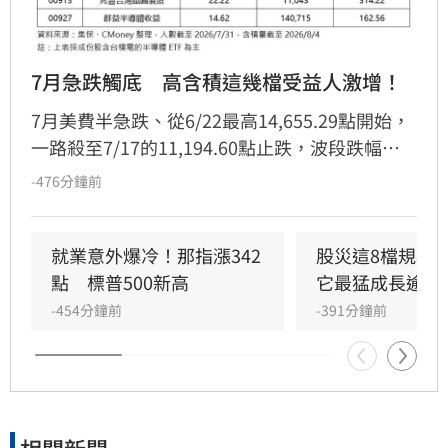
7月急跌觸底　高含積這幾檔受益人激增！
7月美費半急跌、從6/22最高14,655.29點開始，
一路殺至7/17的11,194.60點止跌，波段跌幅高
達-23.61%，國內半導體股也跌得鼻青臉腫，不
-476分鐘前
少投資人擔心半導體股轉入熊市，不過投信法人
指出，美4大雲端巨頭陸續公布最新財報後，AI資
本支出金額續增，顯示AI需求暢旺，中長線成長
就業意外爆冷！那指漲342
股災這8檔規模
趨勢不變。
點　標普500新高
它最猛成長逾10
-454分鐘前
-391分鐘前