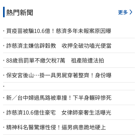
熱門新聞
更多
買疫苗被騙10.6億！慈濟多年未報案原因曝
詐慈濟主嫌信辟穀教 收押全破功嗑光便當
88歲翁罰單不繳欠稅7萬 祖產險遭法拍
保安宮後山…掛一具男屍穿著整齊！身份曝
新／台中婦過馬路被車撞！下半身輾碎慘死
詐慈濟10.6億住豪宅 女律師豪奢生活曝光
精神科名醫驚爆性侵！逼男病患跪地硬上