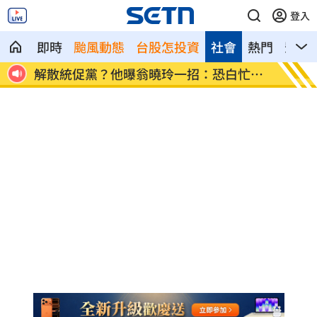
登入
即時
颱風動態
台股怎投資
社會
熱門
影音
歲
解散統促黨？他曝翁曉玲一招：恐白忙一
疫苗真
場
聲