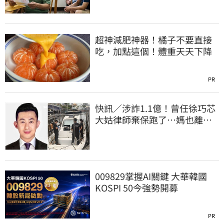
超神減肥神器！橘子不要直接
吃，加點這個！體重天天下降
PR
快訊／涉詐1.1億！曾任徐巧芯
大姑律師棄保跑了…媽也離
境 桃檢發通緝
009829掌握AI關鍵 大華韓國
KOSPI 50今強勢開募
PR