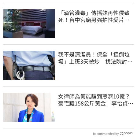
「滴管灌毒」傳播妹再性侵致
死！台中宮廟男強拍性愛片
惡行曝光
我不是清潔員！保全「拒倒垃
圾」上班3天被炒 找法院討公
道結果出爐
女律師為何能騙到慈濟10億？
豪宅藏158公斤黃金 李怡貞驚
曝背後身分
Recommended by