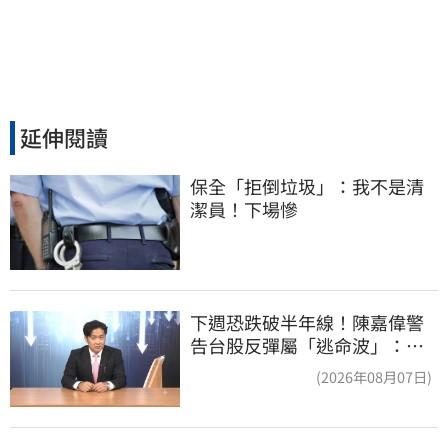
延伸閱讀
保全「拒倒垃圾」：我不是清
潔員！下場慘
下週恐跌破半年線！陳嘉偉警
告台股反彈屬「逃命波」：空
頭大屠殺剛開始
(2026年08月07日)