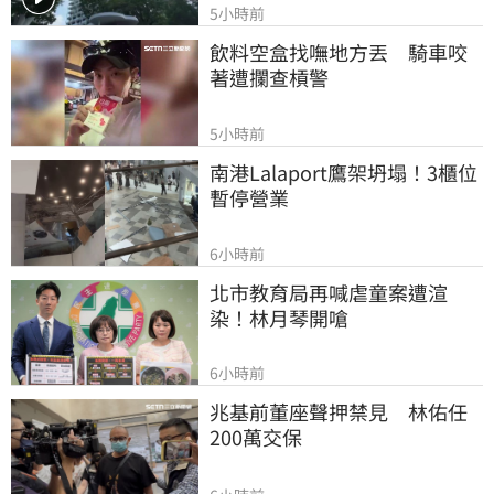
5小時前
飲料空盒找嘸地方丟　騎車咬
著遭攔查槓警
5小時前
南港Lalaport鷹架坍塌！3櫃位
暫停營業
6小時前
北市教育局再喊虐童案遭渲
染！林月琴開嗆
6小時前
兆基前董座聲押禁見　林佑任
200萬交保