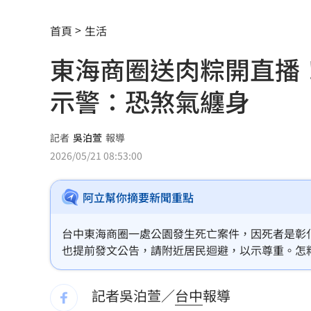
國一生持掃把打女老師！視網膜受損恐
首頁
生活
女星授權AI短劇 「裙下仰拍視角」片
東海商圈送肉粽開直播
防代刀！衛福部祭新規：醫材商嚴禁碰
示警：恐煞氣纏身
外資狂提款！國家隊3億護「這檔金融股 
姜厚任女友稱學歷「3碩1博」 台大發聲
記者
吳泊萱
報導
2026/05/21 08:53:00
官方認熊本地震為激甚災害 擴大國家
阿立幫你摘要新聞重點
工會風波擴大 許常德再嗆曹雨婷轉移
川普未明確指定接班人 傳力挺范斯拚20
台中東海商圈一處公園發生死亡案件，因死者是彰
也提前發文公告，請附近居民迴避，以示尊重。怎
美情報：普丁恐在今秋有限度攻擊北約
觀看，離譜舉動引發輿論熱議。
記者吳泊萱／
台中
報導
阿部雄大合約到831 林威助曝有續留機