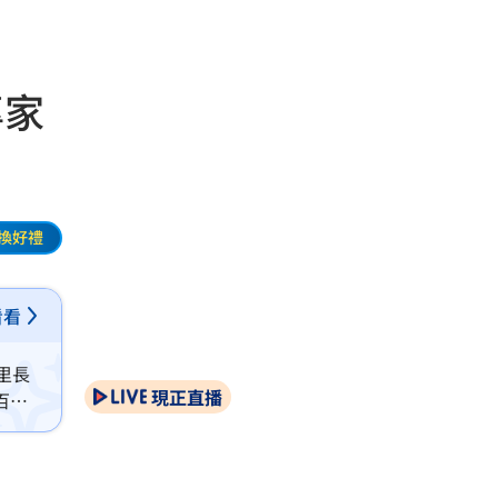
專家
換好禮
看看
里長
現正直播
百人