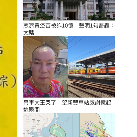
慈濟買疫苗被詐10億　聲明1句醫轟：
太瞎
吊車大王哭了！望新豐車站感謝憶起
這瞬間