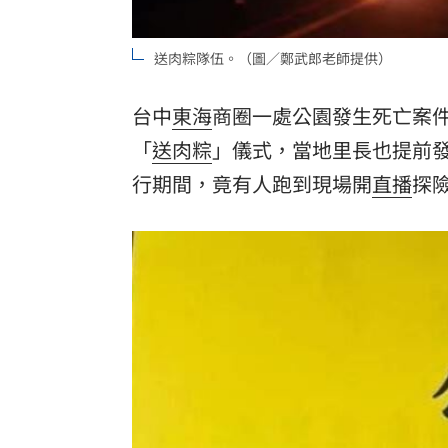
8國球員齊聚高雄 Formosa 7s掀足球
送肉粽隊伍。（圖／鄭武郎老師提供）
理想混蛋號召粉絲跨海追星吃美食！
18:
台中
東海
商圈一處公園發生死亡案件
「
送肉粽
」儀式，當地里長也提前
行期間，竟有人跑到現場開
直播
探