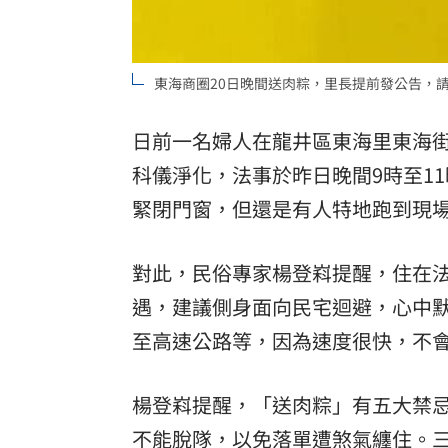
東海商圈20日晚間送肉粽，里長提前發公告，
日前一名婦人在龍井區東海里東海
科儀淨化，法事於昨日晚間9時至1
緊閉門窗，但還是有人特地跑到現
對此，民俗專家楊登嵙提醒，住在
遇，建議側身面向民宅迴避，心中
至高速公路等，因為速度很快，不
楊登嵙提醒，「送肉粽」有五大禁
不能脫隊，以免落單遭
煞氣
纏住。