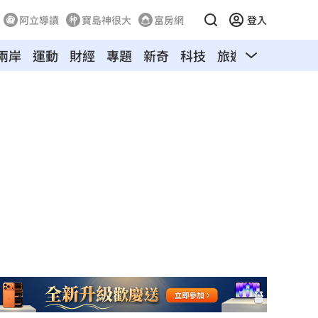
阿立導讀
寶島神很大
富房網
登入
兩岸
運動
財經
專題
新奇
科技
旅遊
汽車
寵物