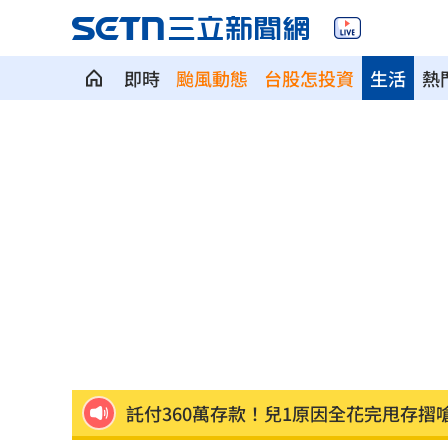
即時
颱風動態
台股怎投資
生活
熱
美國出手封殺中國機器人！北市曾高調
初來富邦最熟張育成 瑪帝斯：打電玩
車站、農場廁所裝針孔 台鐵司機成偷
下週台股能否突破反壓？專家點名今晚
律師詐慈濟仍接機BNT 同框陳時中、張
託付360萬存款！兒1原因全花完甩存摺