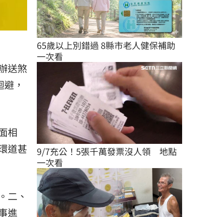
65歲以上別錯過 8縣市老人健保補助
一次看
辦送煞
迴避，
面相
環道甚
9/7充公！5張千萬發票沒人領　地點
一次看
。二、
事進