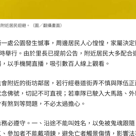
請附近居民迴避。（圖／翻攝畫面）
街一處公園發生憾事，周邊居民人心惶惶，家屬決定
1時舉行。由於里長已提前公告，附近居民大多配合
場，以手機開直播，吸引數百人線上觀看。
法會附近的街坊鄰居，若行經巷道街弄不慎與隊伍正
默念佛號，切記不可直視；若車隊已駛入大馬路、外
會有煞到等問題，不必太過擔心。
忌務必遵守。一、沿途不能叫姓名，以免被鬼魂跟隨
三、參加者不能戴項鍊，避免亡者觸景傷情，影響法