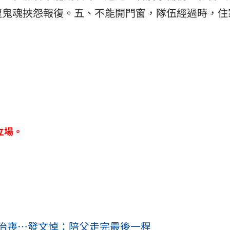
遭鬼魂挾怨報復。五、不能開門窗，隊伍經過時，住
立場。
治喪…發文悼：陪父走完最後一程