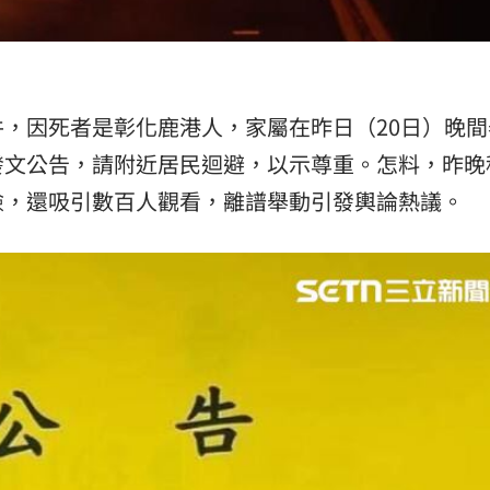
熱潮
10:00
15
，因死者是彰化鹿港人，家屬在昨日（20日）晚間
發文公告，請附近居民迴避，以示尊重。怎料，昨晚
險，還吸引數百人觀看，離譜舉動引發輿論熱議。