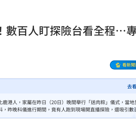
失明
19:07
挨轟
19:00
！數百人盯探險台看全程…
病人
18:57
」
18:56
了
18:51
看新聞
補助
18:49
去
焦點
18:49
28
18:48
化鹿港人，家屬在昨日（20日）晚間舉行「送肉粽」儀式，當地
料，昨晚科儀進行期間，竟有人跑到現場開直播探險，還吸引數
盟國
18:48
會
18:45