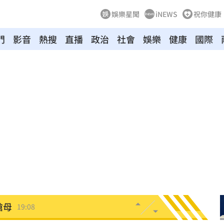
娛樂星聞
iNEWS
祝你健康
門
影音
熱搜
直播
政治
社會
娛樂
健康
國際
引進
19:23
用過
19:21
拍狼
19:16
關鍵
19:12
淑芬
19:12
嗆母
19:08