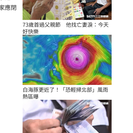
家應閉
73歲首過父親節　他找亡妻淚：今天
好快樂
白海豚更近了！「恐輕掃北部」風雨
熱區曝