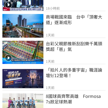
18小時前
商場戰國來臨　台中「頂奢大
道」逐漸成形
1天前
台彩父親節推新刮刮樂千萬頭
獎超「爸」氣
1天前
「拍片人的多重宇宙」職涯論
壇9/12登場！
1天前
8國球員齊聚高雄　Formosa 
7s掀足球熱潮