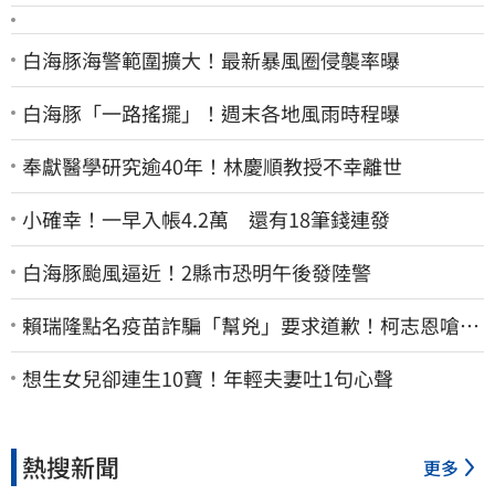
白海豚海警範圍擴大！最新暴風圈侵襲率曝
白海豚「一路搖擺」！週末各地風雨時程曝
奉獻醫學研究逾40年！林慶順教授不幸離世
小確幸！一早入帳4.2萬 還有18筆錢連發
白海豚颱風逼近！2縣市恐明午後發陸警
賴瑞隆點名疫苗詐騙「幫兇」要求道歉！柯志恩嗆1
句被網罵爆
想生女兒卻連生10寶！年輕夫妻吐1句心聲
熱搜新聞
更多