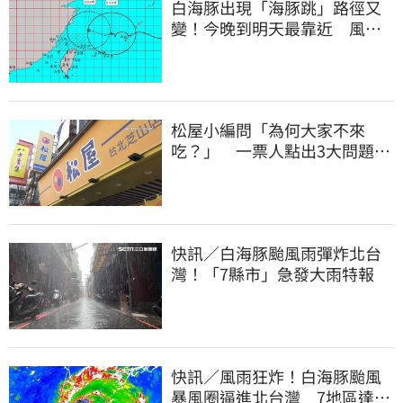
白海豚出現「海豚跳」路徑又
變！今晚到明天最靠近 風雨
搖滾區曝光
松屋小編問「為何大家不來
吃？」 一票人點出3大問題：
滿手好牌打到爛
快訊／白海豚颱風雨彈炸北台
灣！「7縣市」急發大雨特報
快訊／風雨狂炸！白海豚颱風
暴風圈逼進北台灣 7地區達停