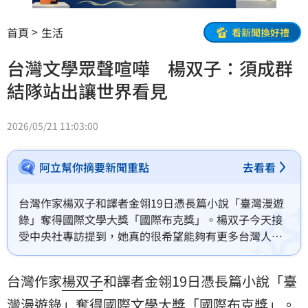
首頁
生活
看新聞換好禮
台灣文學眾聲喧嘩 楊双子：須成群
結隊站出讓世界看見
2026/05/21 11:03:00
阿立幫你摘要新聞重點
去看看
台灣作家楊双子和譯者金翎19日憑長篇小說「臺灣漫遊
錄」奪得國際文學大獎「國際布克獎」。楊双子今天接
受中央社專訪提到，她真的很希望能夠有更多台灣人和
台灣文學作品走向世界，「讓我們一起被看見吧」。
台灣作家
楊双子
和譯者金翎19日憑長篇小說「
臺
灣漫遊錄
」奪得國際
文學
大獎「
國際布克獎
」。