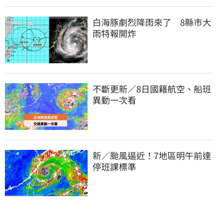
白海豚劇烈降雨來了　8縣市大
雨特報開炸
不斷更新／8日國籍航空、船班
異動一次看
新／颱風逼近！7地區明午前達
停班課標準