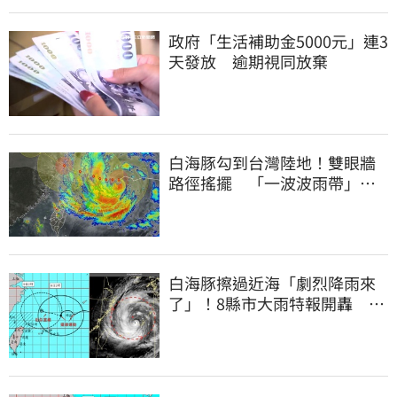
政府「生活補助金5000元」連3
天發放 逾期視同放棄
白海豚勾到台灣陸地！雙眼牆
路徑搖擺 「一波波雨帶」開
炸北部時程曝
白海豚擦過近海「劇烈降雨來
了」！8縣市大雨特報開轟 今
明風雨最集中