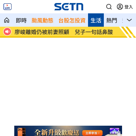
登入
即時
颱風動態
台股怎投資
生活
熱門
影音
天工
廖峻離婚仍被前妻照顧 兒子一句話鼻酸
別只喝