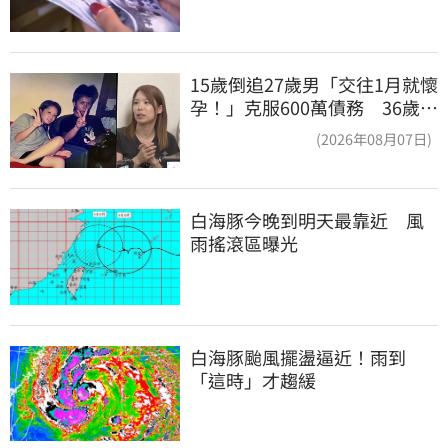
15歲倒追27歲男「交往1月就懷
孕！」克服600萬債務 36歲美
魔女當阿嬤了
(2026年08月07日)
白海豚今晚到明天最靠近　風
雨搖滾區曝光
白海豚颱風擺盪逼近！雨到
「這時」才趨緩