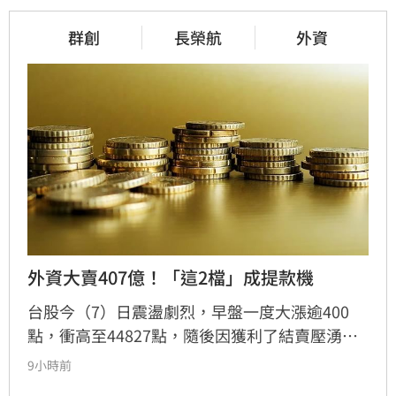
群創
長榮航
外資
外資大賣407億！「這2檔」成提款機
台股今（7）日震盪劇烈，早盤一度大漲逾400
點，衝高至44827點，隨後因獲利了結賣壓湧
現，指數翻黑收在44225.91點，下跌170.79點，
9小時前
成交量達8207億元。三大法人合計賣超442.44億