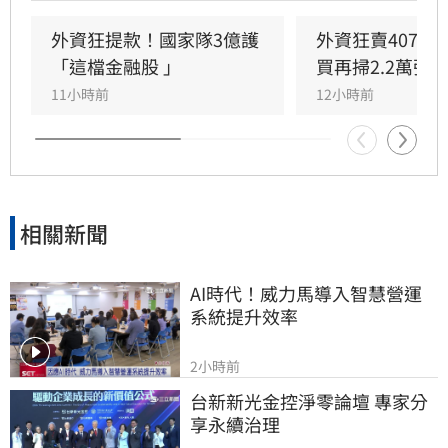
元，其中外資終結連兩日買超，轉為賣超407.16
億元，大舉減碼群創與華邦電，長榮航則獲外資
外資狂提款！國家隊3億護
外資狂賣407億
青睞成為買超冠軍。市場多空在季線壓力區拉
「這檔金融股 」
買再掃2.2萬張
鋸，投資人需密切留意後續外資操作動向與資金
11小時前
12小時前
流向，短線獲利回吐賣壓是否持續，將成為影響
大盤後市走勢的關鍵指標。
相關新聞
AI時代！威力馬導入智慧營運
系統提升效率
2小時前
台新新光金控淨零論壇 專家分
享永續治理