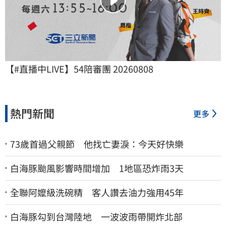
【#直播中LIVE】54陪審團 20260808
熱門新聞
更多
73歲首過父親節 他找亡妻淚：今天好快樂
白海豚颱風影響時間增加 1地區恐炸雨3天
全聯阿嬤級洗碗精 客人讚去油力強用45年
白海豚勾到台灣陸地 一波波雨帶開炸北部