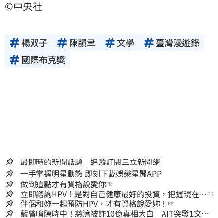
©中央社
楊双子
陳韻聿
文學
臺灣漫遊錄
國際布克獎
最即時的新聞話題 追蹤訂閱三立新聞網
一手掌握明星動態 即刻下載娛樂星聞APP
做到這點才有資格說愛你
PR
立即諮詢HPV！是對自己健康最好的投資，把握現在不
PR
嫌晚！
伴侶和妳一起預防HPV，才有資格說愛妳！
PR
藍曾嗆陳時中！慈濟被詐10億真相大白 AIT突發1文酸