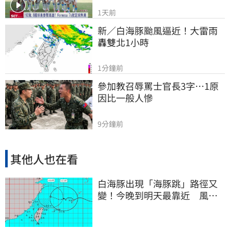
1天前
新／白海豚颱風逼近！大雷雨
轟雙北1小時
1分鐘前
參加教召辱罵士官長3字…1原
因比一般人慘
9分鐘前
其他人也在看
白海豚出現「海豚跳」路徑又
變！今晚到明天最靠近 風雨
搖滾區曝光