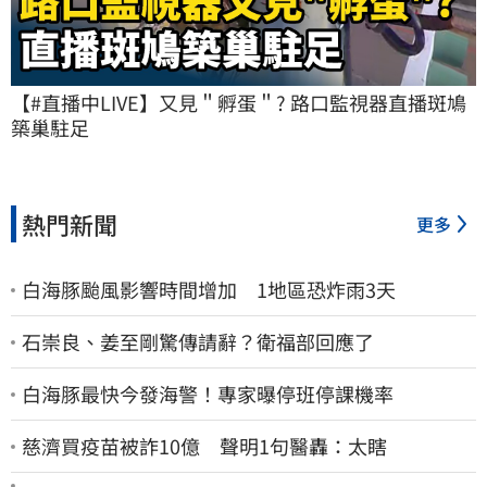
【#直播中LIVE】又見＂孵蛋＂? 路口監視器直播斑鳩
築巢駐足
熱門新聞
更多
白海豚颱風影響時間增加 1地區恐炸雨3天
石崇良、姜至剛驚傳請辭？衛福部回應了
白海豚最快今發海警！專家曝停班停課機率
慈濟買疫苗被詐10億 聲明1句醫轟：太瞎