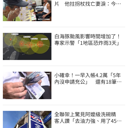
片 他拄拐杖找亡妻淚：今天
好多人來幫我慶祝
白海豚颱風影響時間增加了！
專家示警「1地區恐炸雨3天」
小確幸！一早入帳4.2萬「5年
內沒申請充公」 還有18筆錢
連發到8月底
全聯架上驚見阿嬤級洗碗精
客人讚「去油力強、用了45
年」