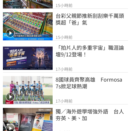
15小時前
台彩父親節推新刮刮樂千萬頭
獎超「爸」氣
15小時前
「拍片人的多重宇宙」職涯論
壇9/12登場！
17小時前
8國球員齊聚高雄　Formosa 
7s掀足球熱潮
17小時前
獨／海外遊學增強外語　台人
夯英、美、加