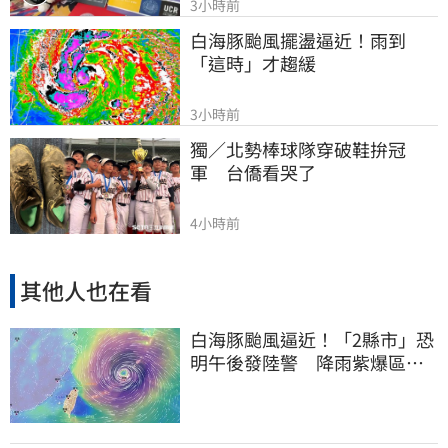
3小時前
白海豚颱風擺盪逼近！雨到
「這時」才趨緩
3小時前
獨／北勢棒球隊穿破鞋拚冠
軍　台僑看哭了
4小時前
其他人也在看
白海豚颱風逼近！「2縣市」恐
明午後發陸警 降雨紫爆區域
曝光