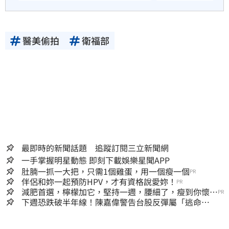
醫美偷拍
衛福部
最即時的新聞話題 追蹤訂閱三立新聞網
一手掌握明星動態 即刻下載娛樂星聞APP
肚腩一抓一大把，只需1個雞蛋，用一個瘦一個
PR
伴侶和妳一起預防HPV，才有資格說愛妳！
PR
減肥首選，檸檬加它，堅持一週，腰細了，瘦到你懷疑
PR
人生
下週恐跌破半年線！陳嘉偉警告台股反彈屬「逃命
波」：空頭大屠殺剛開始