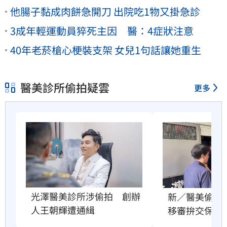
他腸子黏成肉餅急開刀 出院吃1物又掛急診
3成年輕運動員猝死主因 醫：4症狀注意
40年老菸槍心梗裝支架 女兒1句話讓她重生
醫美診所偷拍疑雲
更多
光澤醫美診所涉偷拍　創辦
新／醫美偷拍
人王朝輝遭通緝
移審拚交保