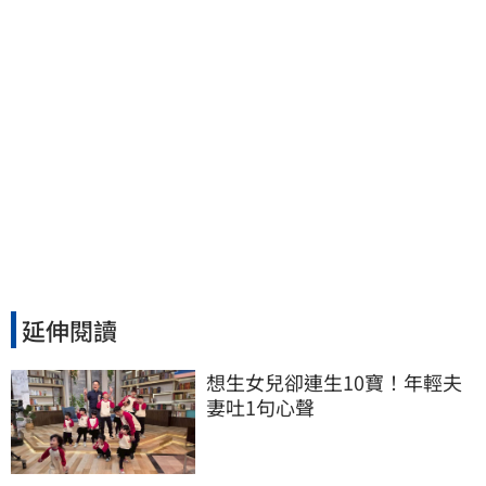
延伸閱讀
想生女兒卻連生10寶！年輕夫
妻吐1句心聲