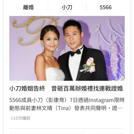
離婚
小刀
5566
小刀婚姻告終　昔砸百萬辦婚禮找連戰證婚
5566成員小刀（彭康育）7日透過Instagram限時
動態與前妻林文晴（Tina）發表共同聲明，證實
兩人已結束14年婚姻。聲明中表示，兩人其實已
-110分鐘前
分開一段時間，但至今仍是「充滿愛的一家
人」，彼此給予最深的祝福與支持，未來也將共