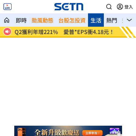
登入
即時
颱風動態
台股怎投資
生活
熱門
影音
正報
Q2獲利年增221% 愛普*EPS衝4.18元！
宏福苑