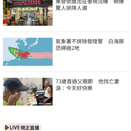
東發號遭出征後現況曝　網爆
驚人排隊人潮
氣象署不排除發陸警　白海豚
恐掃過2地
73歲首過父親節　他找亡妻
淚：今天好快樂
現正直播