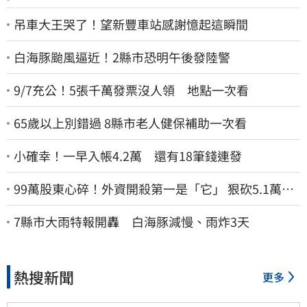
吊車大王哭了！望新豐車站感謝憶起這瞬間
白海豚颱風逼近！2縣市恐明午後發陸警
9/7充公！5張千萬發票沒人領 地點一次看
65歲以上別錯過 8縣市老人健保補助一次看
小確幸！一早入帳4.2萬 還有18筆錢連發
99萬股東心碎！外資開殺第一是「它」 狠砍5.1萬張
股價重挫近5%
7縣市大雨特報開轟 白海豚減慢、雨炸3天
熱搜新聞
更多