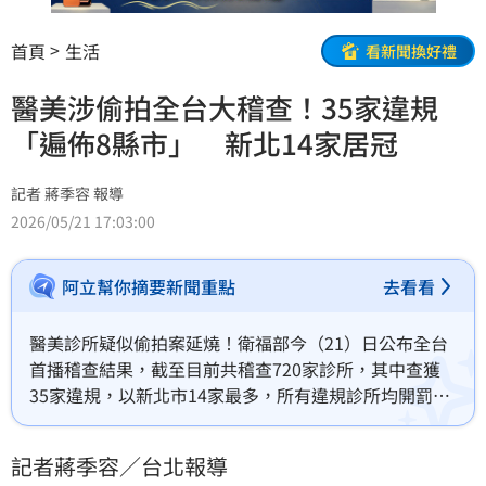
首頁
生活
看新聞換好禮
醫美涉偷拍全台大稽查！35家違規
「遍佈8縣市」 新北14家居冠
記者 蔣季容 報導
2026/05/21 17:03:00
阿立幫你摘要新聞重點
去看看
醫美診所疑似偷拍案延燒！衛福部今（21）日公布全台
首播稽查結果，截至目前共稽查720家診所，其中查獲
35家違規，以新北市14家最多，所有違規診所均開罰最
高額度的新台幣50萬元罰鍰、停業6個月。
記者蔣季容／台北報導