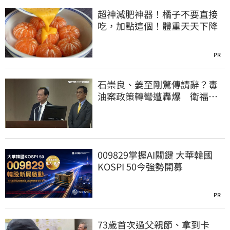
超神減肥神器！橘子不要直接
吃，加點這個！體重天天下降
PR
石崇良、姜至剛驚傳請辭？毒
油案政策轉彎遭轟爆 衛福部
回應了
009829掌握AI關鍵 大華韓國
KOSPI 50今強勢開募
PR
73歲首次過父親節、拿到卡