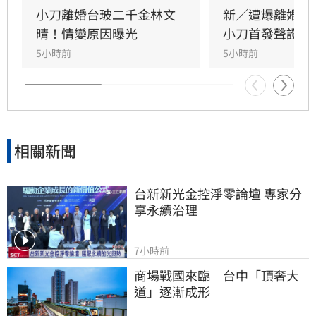
同陪伴、守護一對子女成長，同時希望外界尊重
小刀離婚台玻二千金林文
新／遭爆離婚台
雙方決定，之後不再對離婚一事做任何回應。
晴！情變原因曝光
小刀首發聲證實
5小時前
5小時前
相關新聞
台新新光金控淨零論壇 專家分
享永續治理
7小時前
商場戰國來臨　台中「頂奢大
道」逐漸成形