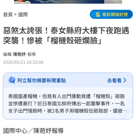
首頁
國際
看新聞換好禮
惡煞太誇張！泰女縣府大樓下夜跑遇
突襲！慘被「榴槤殼砸爛臉」
編輯
陳菀妤
報導
2026/05/21 18:33:00
阿立幫你摘要新聞重點
去看看
泰國盛產榴槤，但竟有人出門運動竟遭「榴槤殼」砸臉
並慘遭暴打？近日泰國北柳府傳出一起襲擊事件，一名
女子出門慢跑時，被2名男子用榴槤殼狂砸臉部，還被拳
打腳踢。
國際中心／陳菀妤報導