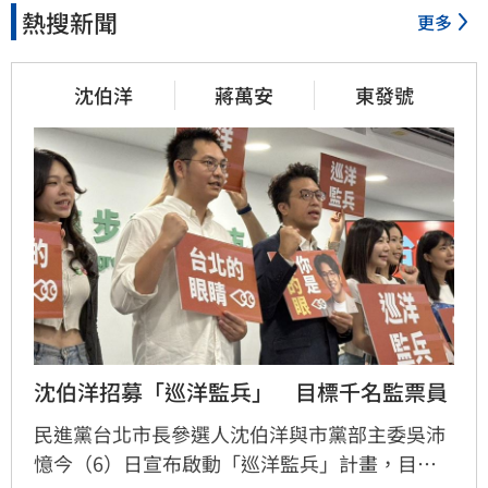
熱搜新聞
更多
沈伯洋
蔣萬安
東發號
沈伯洋招募「巡洋監兵」　目標千名監票員
民進黨台北市長參選人沈伯洋與市黨部主委吳沛
憶今（6）日宣布啟動「巡洋監兵」計畫，目標