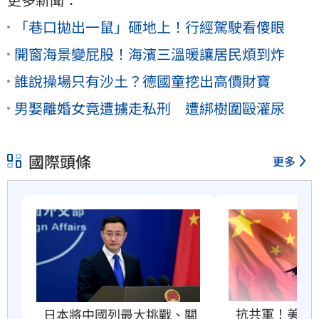
「巷口拋出一鼠」砸地上！行經駕駛看傻眼
開窗海景變屁股！海濱三溫暖讓居民煩到炸
誰說操場只有沙土？德國童挖出高價財寶
男娶離婚女竟遭擄走私刑 遭綁樹圍毆灌尿
國際頭條
更多
抗共軍！美國將
日本將中國列最大挑戰、關