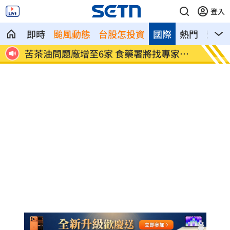
登入
即時
颱風動態
台股怎投資
國際
熱門
影音
00
苦茶油問題廠增至6家 食藥署將找專家輔
吳建豪
導
光