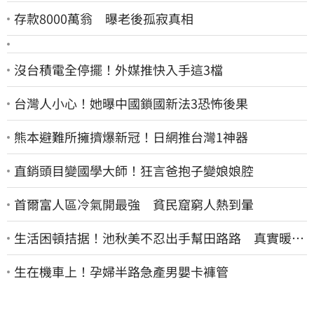
存款8000萬翁 曝老後孤寂真相
沒台積電全停擺！外媒推快入手這3檔
台灣人小心！她曝中國鎖國新法3恐怖後果
熊本避難所擁擠爆新冠！日網推台灣1神器
直銷頭目變國學大師！狂言爸抱子變娘娘腔
首爾富人區冷氣開最強 貧民窟窮人熱到暈
生活困頓拮据！池秋美不忍出手幫田路路 真實暖舉
曝光
生在機車上！孕婦半路急產男嬰卡褲管