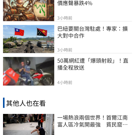
價應聲暴跌4%
3小時前
巴紐要關台灣駐處！專家：擴
大對中合作
3小時前
50萬網紅遭「爆頭射殺」！直
播全程放送
4小時前
其他人也在看
一場熱浪兩個世界！首爾江南
富人區冷氣開最強 貧民窟窮
人熱到暈