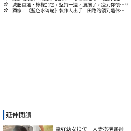
囊，瘦出小蠻腰
減肥首選，檸檬加它，堅持一週，腰細了，瘦到你懷疑
PR
人生
獨家／《藍色水玲瓏》製作人出手 田路路領到退休
金！隱忍6年吐內幕
延伸閱讀
幸好幼女換位　人妻搭機熟睡