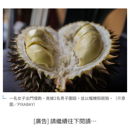
一名女子出門慢跑，竟被2名男子圍毆，並以榴槤殼砸臉。（示意
圖／PIXABAY）
[廣告] 請繼續往下閱讀…