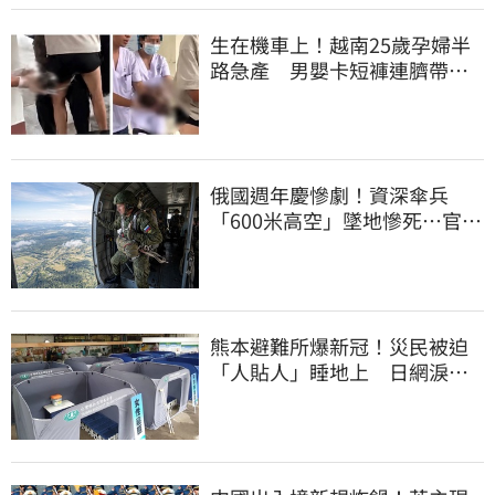
生在機車上！越南25歲孕婦半
路急產 男嬰卡短褲連臍帶奔
醫院
俄國週年慶慘劇！資深傘兵
「600米高空」墜地慘死…官方
噤聲、畫面瘋傳
熊本避難所爆新冠！災民被迫
「人貼人」睡地上 日網淚推
「台灣1神器」