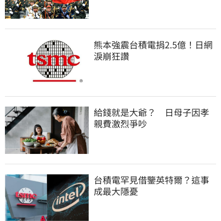
熊本強震台積電捐2.5億！日網
淚崩狂讚
給錢就是大爺？　日母子因孝
親費激烈爭吵
台積電罕見借鑒英特爾？這事
成最大隱憂