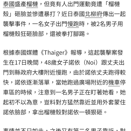
泰國
盛產
榴槤
，但竟有人出門運動竟遭「榴槤
殼」砸臉並慘遭暴打？近日泰國
北柳府
傳出一起
襲擊事件，一名女子出門
慢跑
時，被2名男子用
榴槤殼狂砸臉部，還被拳打腳踢。
根據泰國媒體《Thaiger》報導，這起襲擊案發
生在17日晚間，48歲女子諾依（Noi）跟丈夫出
門到縣政府大樓附近慢跑，由於諾依丈夫跑得較
快，諾依逐漸落單，當她跑過廣場附近的
機車
停
車區的時候，注意到一名男子正在盯著她看，她
起初不以為意，豈料對方猛然靠近並用外套蒙住
諾依臉部，拿出榴槤殼對諾依一頓狠砸。
事情並不只如此，之後又有第二名男子靠近，對