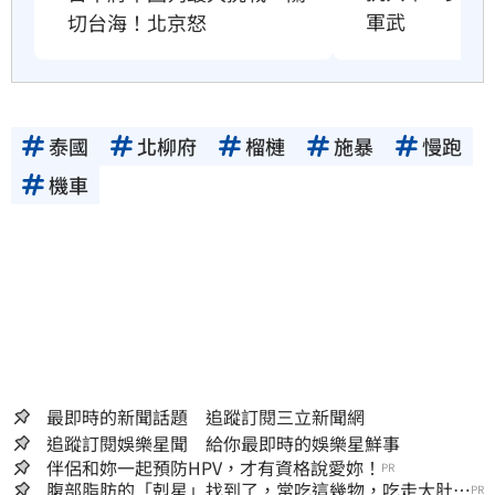
軍武
切台海！北京怒
泰國
北柳府
榴槤
施暴
慢跑
機車
最即時的新聞話題 追蹤訂閱三立新聞網
追蹤訂閱娛樂星聞 給你最即時的娛樂星鮮事
伴侶和妳一起預防HPV，才有資格說愛妳！
PR
腹部脂肪的「剋星」找到了，常吃這幾物，吃走大肚
PR