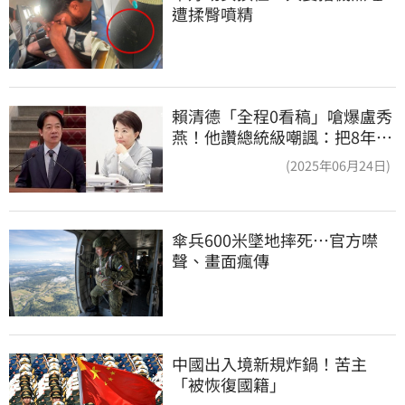
遭揉臀噴精
賴清德「全程0看稿」嗆爆盧秀
燕！他讚總統級嘲諷：把8年總
帳一次掀翻
(2025年06月24日)
傘兵600米墜地摔死…官方噤
聲、畫面瘋傳
中國出入境新規炸鍋！苦主
「被恢復國籍」