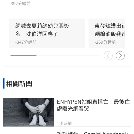
號召千名公民擔任監票員，確保今年11月28日台
-392分鐘前
北市長及議員選舉過程公開透明，凡年滿18歲至
72歲民眾皆可透過沈伯洋官方LINE報名。沈伯洋
說，許多人參與政治的起點正是從監票員做起，
網喊去夏莉絲幼兒園簽
東發號遭出征！
如果大家覺得台灣的民主值得守護，也想要參與
名　沈伯洋回應了
麵線油飯我都喜
這樣的行動，歡迎加入「巡洋監兵」行列，共同
-347分鐘前
-269分鐘前
成為「台北的眼睛」。
相關新聞
ENHYPEN站姐直播亡！最後住
處曝光網看哭
1小時前
筆記進化！Gemini Notebook