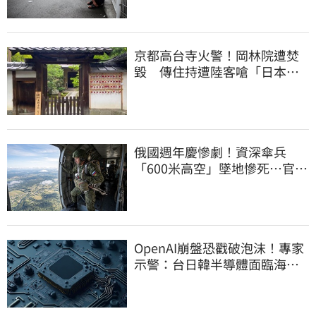
京都高台寺火警！岡林院遭焚
毀 傳住持遭陸客嗆「日本遲
早是中國的」
俄國週年慶慘劇！資深傘兵
「600米高空」墜地慘死…官方
噤聲、畫面瘋傳
OpenAI崩盤恐戳破泡沫！專家
示警：台日韓半導體面臨海嘯
衝擊