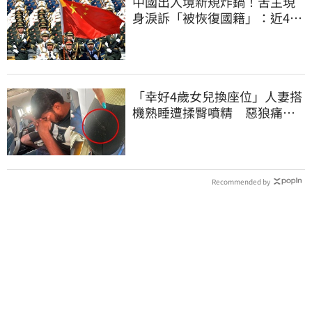
中國出入境新規炸鍋！苦主現
身淚訴「被恢復國籍」：近4億
資產全停擺
「幸好4歲女兒換座位」人妻搭
機熟睡遭揉臀噴精 惡狼痛哭
下跪磕頭求饒
Recommended by