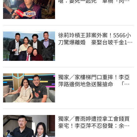
嗆：要死一起死 車禍「肉眼
酒測」惹怒網
徐莉玲槓王菲案外案！5566小
刀驚爆離婚 豪娶台玻千金14
年婚變
獨家／家樓梯門口重摔！李亞
萍路邊倒地急送醫搶命 「最
新傷況」曝
獨家／曹雨婷遭控拿工會錢買
豪宅！李亞萍不忍發聲：余天
管工會都貼錢