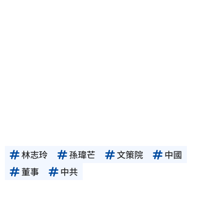
林志玲
孫瑋芒
文策院
中國
董事
中共