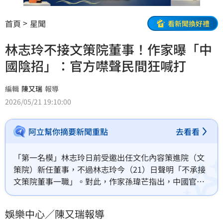
首頁
星聞
看新聞換好禮
林志玲不接文策院董事！作家曝「中
國陰招」：官方噤聲民間狂喊打
編輯
陳又瑞
報導
2026/05/21 19:10:00
阿立幫你摘要新聞重點
去看看
「第一名模」林志玲日前受邀出任文化內容策進院（文
策院）新任董事，不過林志玲今（21）日聲明「不承接
文策院董事一職」。對此，作家孫瑋芒指出，中國官方
雖然沒有出手打壓林志玲，卻讓民間瘋狂喊打，藉此免
於「政治迫害」罪名，也讓林志玲主動退出、不獲得輿
娛樂中心／陳又瑞報導
論同情，昨天國台辦提到「周杰倫等台灣歌手在大陸多