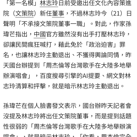
「第一名模」
林志玲
日前受邀出任文化內容策進
院（
文策院
）新任
董事
，不過林志玲今（21）日
聲明「不承接文策院董事一職」。對此，作家
孫
瑋芒
指出，
中國
官方雖然沒有出手打壓林志玲，
卻讓民間瘋狂喊打，藉此免於「政治迫害」罪
名，也讓林志玲主動退出、不獲得輿論同情，昨
天國台辦提到「周杰倫等台灣歌手在大陸多地舉
辦演唱會」，百度搜尋引擎的AI提要、網文對林
志玲清算和抨擊，就是暗示林志玲主動退出。
孫瑋芒在個人臉書發文表示，國台辦昨天記者會
沒提及林志玲將出任文策院董事，而是提到話題
性很弱的「周杰倫等台灣歌手在大陸多地舉辦演
唱會」，就是暗示林志玲，「你看，周杰倫完全