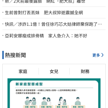
新／2天前最後露臉 網紅「肥大叔」離世
生前曾對打丟丟妹 肥大叔猝逝震撼全網
快訊／涉詐1.1億！曾任徐巧芯大姑律師棄保跑了…
媽也離境 桃檢發通緝
亞莉安娜瘦成排骨精 家人急介入：她不好
熱搜新聞
更多
家庭
女兒
財務