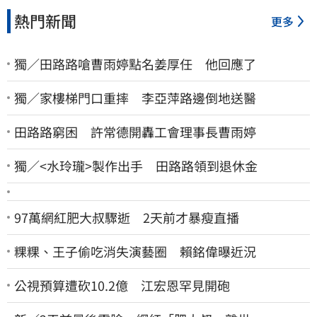
熱門新聞
更多
獨／田路路嗆曹雨婷點名姜厚任 他回應了
獨／家樓梯門口重摔 李亞萍路邊倒地送醫
田路路窮困 許常德開轟工會理事長曹雨婷
獨／<水玲瓏>製作出手 田路路領到退休金
97萬網紅肥大叔驟逝 2天前才暴瘦直播
粿粿、王子偷吃消失演藝圈 賴銘偉曝近況
公視預算遭砍10.2億 江宏恩罕見開砲