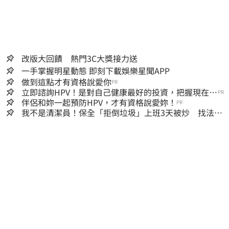
改版大回饋 熱門3C大獎接力送
一手掌握明星動態 即刻下載娛樂星聞APP
做到這點才有資格說愛你
PR
立即諮詢HPV！是對自己健康最好的投資，把握現在不
PR
嫌晚！
伴侶和妳一起預防HPV，才有資格說愛妳！
PR
我不是清潔員！保全「拒倒垃圾」上班3天被炒 找法院
討公道結果出爐