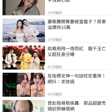
29分鐘前
蕭敬騰開餐廳被當盤子？房東
溢價快10萬
37分鐘前
助鳳飛飛一炮而紅　龍千玉亡
父超狂身分曝
41分鐘前
反指標女神一句話旺宏重摔！
網抖：求放過
45分鐘前
昔赴陸尋根挨轟　郭品超變禿
頭近照嚇壞網