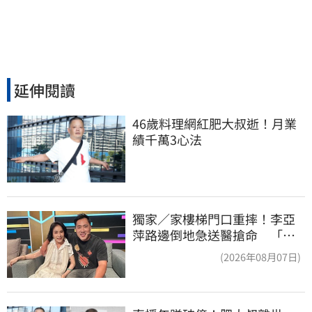
延伸閱讀
46歲料理網紅肥大叔逝！月業
績千萬3心法
獨家／家樓梯門口重摔！李亞
萍路邊倒地急送醫搶命 「最
新傷況」曝
(2026年08月07日)