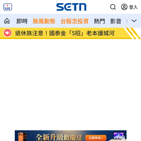
登入
即時
颱風動態
台股怎投資
熱門
影音
熱搜
的
退休族注意！國泰金「5招」老本護城河
漢光首