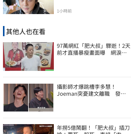
1小時前
其他人也在看
97萬網紅「肥大叔」驟逝！2天
前才直播暴瘦畫面曝 網淚
崩：一路好走
攝影師才爆跳槽李多慧！
Joeman突憂建文離職 發聲
「其實我很清楚」
年撈5億鬧翻！「肥大叔」插刀