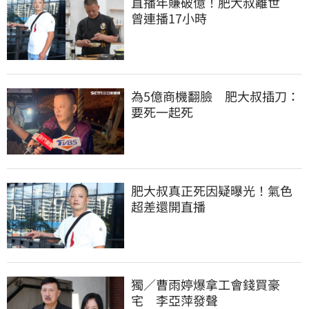
直播年賺破億！肥大叔離世　
曾連播17小時
為5億商機翻臉　肥大叔插刀：
要死一起死
肥大叔真正死因疑曝光！氣色
超差還開直播
獨／曹雨婷爆拿工會錢買豪
宅　李亞萍發聲