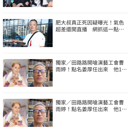
肥大叔真正死因疑曝光！氣色
超差還開直播 網抓這一點超
不合理
獨家／田路路開嗆演藝工會曹
雨婷！點名姜厚任出來 他16
字回應了
獨家／田路路開嗆演藝工會曹
雨婷！點名姜厚任出來 他16
字回應了