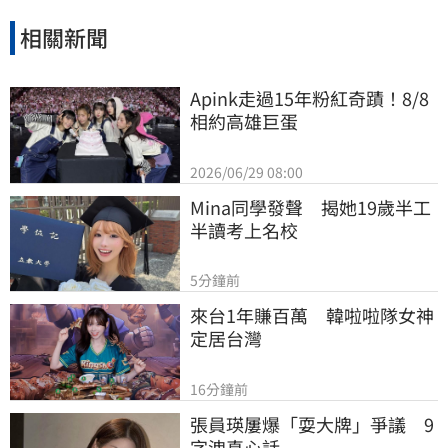
相關新聞
Apink走過15年粉紅奇蹟！8/8
相約高雄巨蛋
2026/06/29 08:00
Mina同學發聲　揭她19歲半工
半讀考上名校
5分鐘前
來台1年賺百萬　韓啦啦隊女神
定居台灣
16分鐘前
張員瑛屢爆「耍大牌」爭議　9
字洩真心話