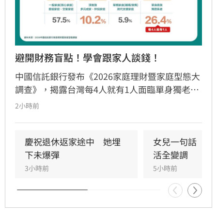
避開財務盲點！學會跟家人談錢！
中國信託銀行發布《2026家庭理財暨家庭型態大
調查》，揭露台灣每4人就有1人面臨單身獨老。
儘管逾七成國人準備退休金，卻因缺乏長照規劃
2小時前
與傳承知識，陷入行動僵局。調查發現「單身無
子女」族群理財封閉，多數擔憂失智失能卻未安
排財務代理；「已婚有子女」者則出現「重子
慶祝退休返家途中　她埋
女兒一句話　兩
女、輕老本」失衡現象。專家提出「TALK」理財
下未爆彈
活全變調
心法，建議民眾透過目標盤點、專款配置、明確
3小時前
5小時前
傳承及安養信託等機制，及早建立樂齡財富防禦
網，避免資產傳承糾紛，確保晚年財務自主與安
全，打造穩健的退休生活藍圖。