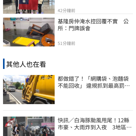
42分鐘前
基隆房仲淹水控回覆不實　公
所：門牌誤會
51分鐘前
其他人也在看
都做錯了！「網購袋、泡麵袋
不能回收」 違規抓到最高罰
6000元
快訊／白海豚颱風甩尾！12縣
市豪、大雨炸到入夜 3地區有
大豪雨