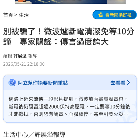
首頁
生活
看新聞換好禮
別被騙了！微波爐斷電清潔免等10分
鐘 專家闢謠：傳言過度誇大
編輯
許展溢
報導
2026/05/21 22:18:00
阿立幫你摘要新聞重點
去看看
網路上近來流傳一段影片提到，微波爐內藏高壓電容，
斷電後仍殘留超過2000伏特高壓電，一定要等10分鐘後
才能擦拭，否則恐有觸電、心臟驟停，甚至引發火災的
危險。對此，專家說明，此說法過度誇大了。
生活中心／許展溢報導