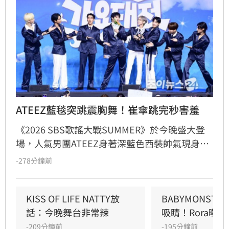
ATEEZ藍毯突跳震胸舞！崔傘跳完秒害羞
《2026 SBS歌謠大戰SUMMER》於今晚盛大登
場，人氣男團ATEEZ身著深藍色西裝帥氣現身藍
毯，展現成熟魅力。現場不僅大秀紅遍全球的招
-278分鐘前
牌「震胸舞」，成員崔傘更展現害羞反差萌。適
逢成員旼琦27歲生日，主持人驚喜送上花束慶
生，團員更一同合影留下溫馨紀念。ATEEZ承諾
KISS OF LIFE NATTY放
BABYMONST
將帶來精彩舞台，感謝粉絲一路以來的支持，讓
話：今晚舞台非常辣
吸睛！Rora曝
現場氣氛嗨翻天。這場結合生日慶祝與精彩演出
-209分鐘前
-195分鐘前