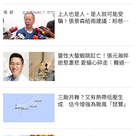
上人也是人，是人就可能受
騙！張景森給兩建議：盼慈濟
展開「自淨」
靈性大螯蝦跳缸亡！張元瀚猝
逝惹妻悲 愛貓心碎走：難過不
比我們少
三颱共舞？又有熱帶低壓生
成 估今增強為颱風「琵鷺」