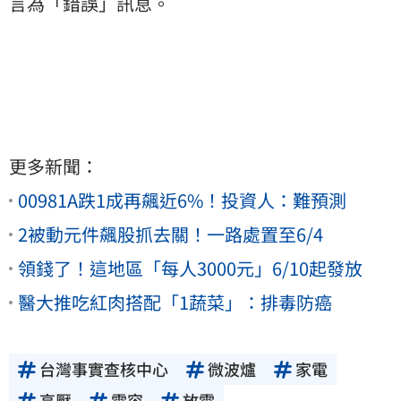
言為「錯誤」訊息。
更多新聞：
00981A跌1成再飆近6%！投資人：難預測
2被動元件飆股抓去關！一路處置至6/4
領錢了！這地區「每人3000元」6/10起發放
醫大推吃紅肉搭配「1蔬菜」：排毒防癌
台灣事實查核中心
微波爐
家電
高壓
電容
放電