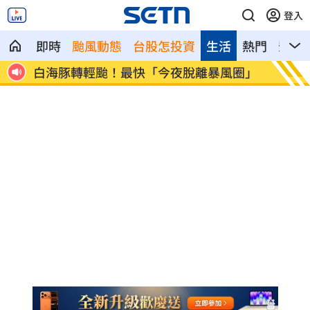
登入
即時
颱風動態
台股怎投資
生活
熱門
影音
客受
白海豚轉輕颱！最快「今夜脫離暴風圈」
獨／曝
錢