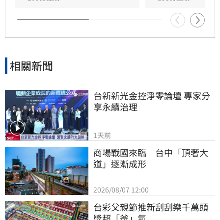
的活動，不僅展現ATEEZ的超高人氣，也成為粉
絲心中難忘的夏日回憶，後續演出備受各界高度
關注與期待。
相關新聞
台新新光金控淨零論壇 專家分
享永續治理
1天前
商場戰國來臨　台中「頂奢大
道」逐漸成形
2026/08/07 12:00
台彩父親節推新刮刮樂千萬頭
獎超「爸」氣