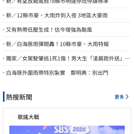
新／有望放颱風假?8縣市明達停班停課標準
新／12縣市豪、大雨炸到入夜 3地區大豪雨
又有熱帶低壓生成！估今增強為颱風
新／白海豚雨彈開轟！10縣市豪、大雨特報
獨家／女駕駛肇逃1死1傷！男大生「凌晨跑外送」挨
撞 媽淚：家快瓦解
白海豚外圍雨帶特別紮實 鄭明典：別出門
熱搜新聞
更多
歌謠大戰